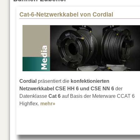
Cat-6-Netzwerkkabel von Cordial
Pages
Cordial
präsentiert die
konfektionierten
Netzwerkkabel CSE HH 6 und CSE NN 6
der
Datenklasse
Cat 6
auf Basis der Meterware CCAT 6
Highflex.
mehr»
about Cat-6-Netzwerkkabel von Cor