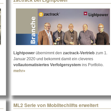
Lightpower
übernimmt den
zactrack-Vertrieb
zum 1.
Januar 2020 und bekommt damit ein cleveres
Spot bei CGS DRY HIRE
vollautomatisiertes Verfolgersystem
ins Portfolio.
mehr»
about zactrack bei Lightpower
ML2 Serie von Mobiltechlifts erweitert