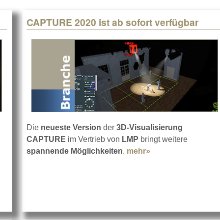
CAPTURE 2020 ist ab sofort verfügbar
Die
neueste Version
der
3D-Visualisierung
CAPTURE
im Vertrieb von
LMP
bringt weitere
spannende Möglichkeiten
.
mehr»
about CAPTURE 202
dial