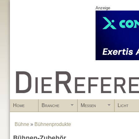
Anzeige
www.DieReferenz.de
Home
Branche
Messen
Licht
Bühne
»
Bühnenprodukte
You are here
Bühnen-Zubehör