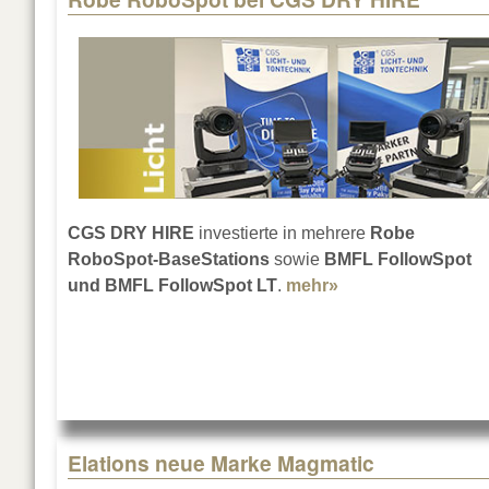
CGS DRY HIRE
investierte in mehrere
Robe
RoboSpot-BaseStations
sowie
BMFL FollowSpot
und BMFL FollowSpot LT
.
mehr»
about Robe Robo
Elations neue Marke Magmatic