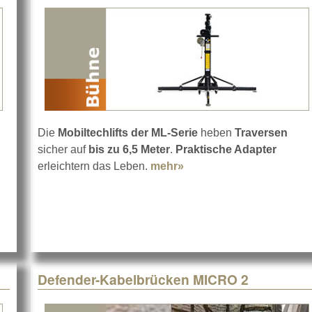
Die
Mobiltechlifts der ML-Serie
heben
Traversen
sicher auf
bis zu 6,5 Meter
.
Praktische Adapter
t Elations neue Marke Magmatic
erleichtern das Leben.
mehr»
about ML2 Serie von Mobi
Defender-Kabelbrücken MICRO 2