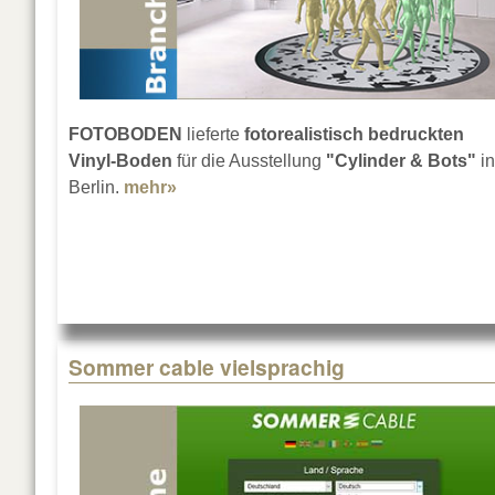
FOTOBODEN
lieferte
fotorealistisch bedruckten
Vinyl-Boden
für die Ausstellung
"Cylinder & Bots"
in
Berlin.
mehr»
about Der Boden als Teil der Ausstell
Sommer cable vielsprachig