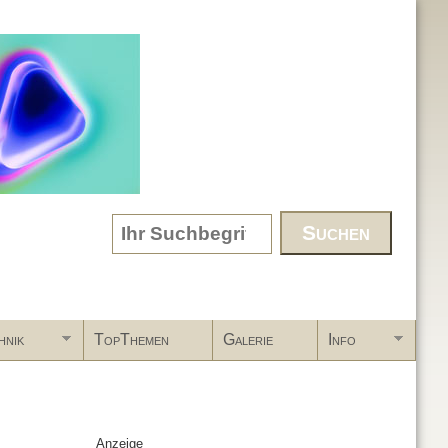
Search form
hnik
TopThemen
Galerie
Info
Anzeige