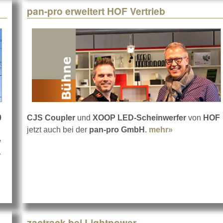
pan-pro erweitert HOF Vertrieb
0
CJS Coupler
und
XOOP LED-Scheinwerfer
von
HOF
jetzt auch bei der
pan-pro GmbH
.
mehr»
about pan-pro
w
»
about Das Hochseil-Radprojekt mit Area4
zactrack bei Lightpower