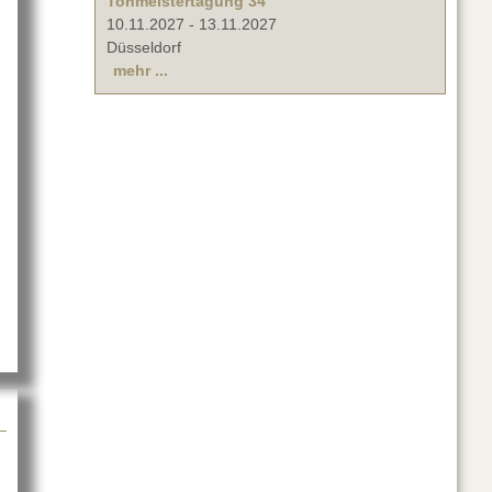
Tonmeistertagung 34
10.11.2027
-
13.11.2027
Düsseldorf
mehr ...