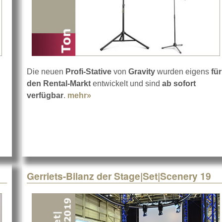
Die neuen
Profi-Stative
von
Gravity
wurden eigens
für
den Rental-Markt
entwickelt und sind
ab sofort
ILOS kräftige Stahl-PA-Delay-Tower
verfügbar
.
mehr»
about Gravity Stative der Touring 
Gerriets-Bilanz der Stage|Set|Scenery 19