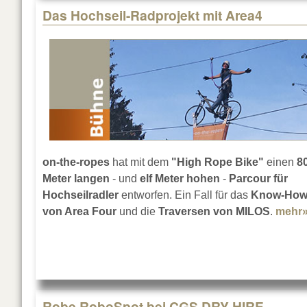
Das Hochseil-Radprojekt mit Area4
on-the-ropes
hat mit dem
"High Rope Bike"
einen
8
Meter langen
- und
elf Meter hohen
-
Parcour für
Hochseilradler
entworfen. Ein Fall für das
Know-Ho
von Area Four
und die
Traversen von MILOS
.
mehr
Robe RoboSpot bei CGS DRY HIRE