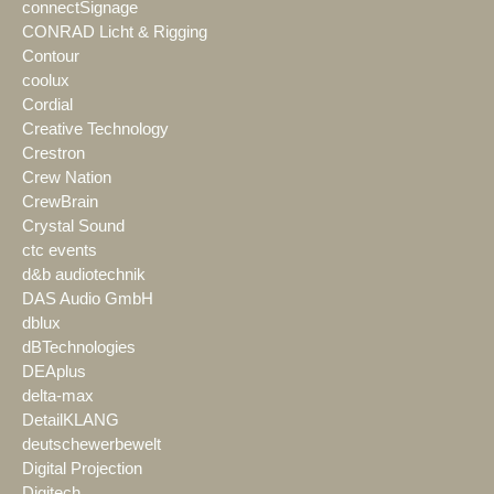
connectSignage
CONRAD Licht & Rigging
Contour
coolux
Cordial
Creative Technology
Crestron
Crew Nation
CrewBrain
Crystal Sound
ctc events
d&b audiotechnik
DAS Audio GmbH
dblux
dBTechnologies
DEAplus
delta-max
DetailKLANG
deutschewerbewelt
Digital Projection
Digitech