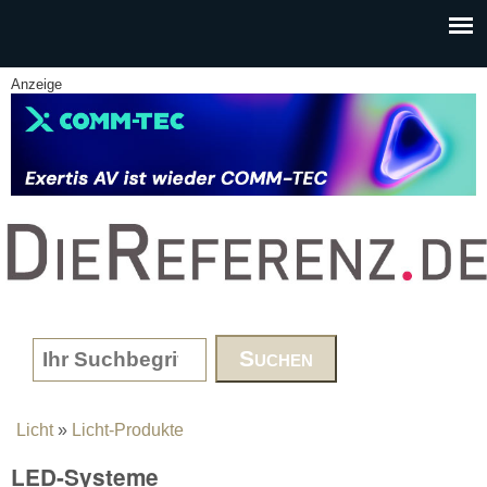
Skip to main content
Anzeige
www.DieReferenz.de
Search form
Licht
»
Licht-Produkte
You are here
LED-Systeme