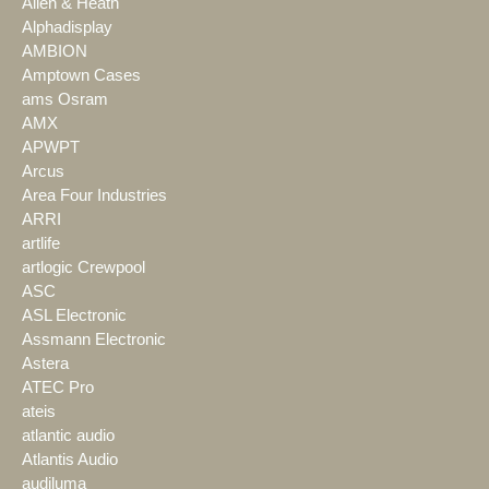
Allen & Heath
Alphadisplay
AMBION
Amptown Cases
ams Osram
AMX
APWPT
Arcus
Area Four Industries
ARRI
artlife
artlogic Crewpool
ASC
ASL Electronic
Assmann Electronic
Astera
ATEC Pro
ateis
atlantic audio
Atlantis Audio
audiluma