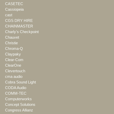
CASETEC
Cassiopeia
cast
CGS DRY HIRE
CHAINMASTER
Charly's Checkpoint
Chauvet
Christie
Chroma-Q
Claypaky
Clear-Com
ClearOne
Clevertouch
cma audio
Cobra Sound Light
CODA Audio
COMM-TEC
Computerworks
Concept Solutions
Congress Allianz