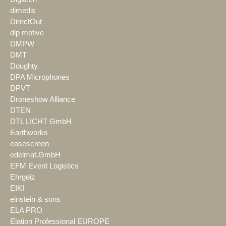
dimedis
DirectOut
dlp motive
DMPW
DMT
Doughty
DPA Microphones
DPVT
Droneshow Alliance
DTEN
DTL LICHT GmbH
Earthworks
easescreen
edelmat.GmbH
EFM Event Logistics
Ehrgeiz
EIKI
einstein & sons
ELA PRO
Elation Professional EUROPE