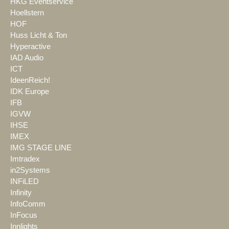
HKG Eventservice
Hoellstern
HOF
Huss Licht & Ton
Hyperactive
IAD Audio
ICT
IdeenReich!
IDK Europe
IFB
IGVW
IHSE
IMEX
IMG STAGE LINE
Imtradex
in2Systems
INFiLED
Infinity
InfoComm
InFocus
Innlights