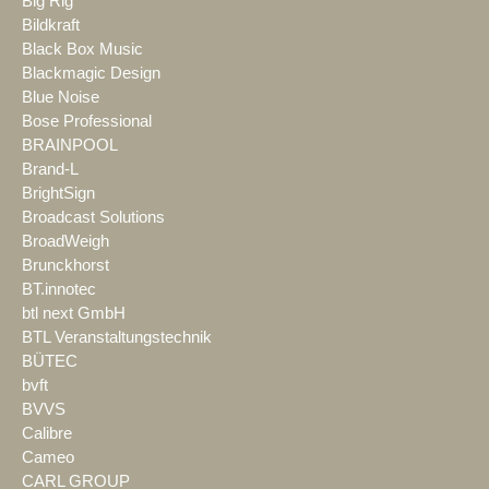
Big Rig
Bildkraft
Black Box Music
Blackmagic Design
Blue Noise
Bose Professional
BRAINPOOL
Brand-L
BrightSign
Broadcast Solutions
BroadWeigh
Brunckhorst
BT.innotec
btl next GmbH
BTL Veranstaltungstechnik
BÜTEC
bvft
BVVS
Calibre
Cameo
CARL GROUP