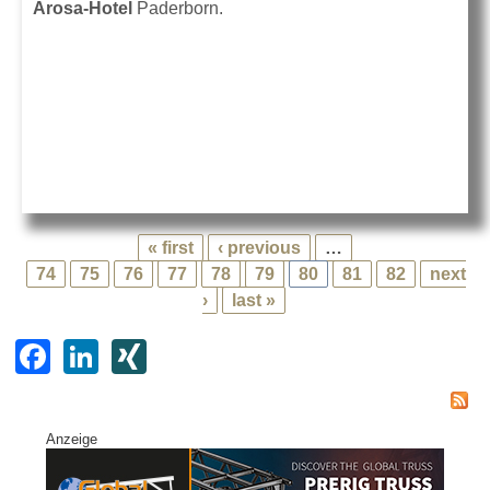
Arosa-Hotel
Paderborn.
« first
‹ previous
…
74
75
76
77
78
79
80
81
82
next
›
last »
F
Li
XI
a
n
N
c
k
G
Anzeige
e
e