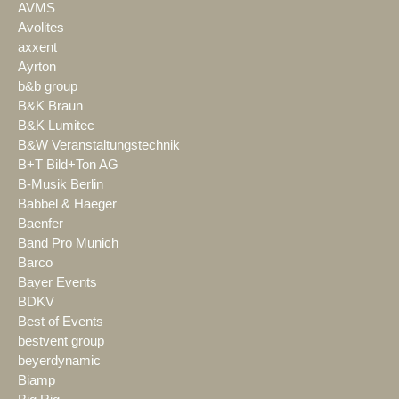
AVMS
Avolites
axxent
Ayrton
b&b group
B&K Braun
B&K Lumitec
B&W Veranstaltungstechnik
B+T Bild+Ton AG
B-Musik Berlin
Babbel & Haeger
Baenfer
Band Pro Munich
Barco
Bayer Events
BDKV
Best of Events
bestvent group
beyerdynamic
Biamp