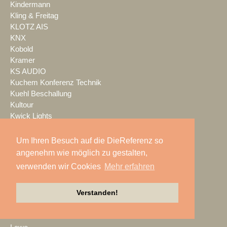
Kindermann
Kling & Freitag
KLOTZ AIS
KNX
Kobold
Kramer
KS AUDIO
Kuchem Konferenz Technik
Kuehl Beschallung
Kultour
Kwick Lights
L-Acoustics
Laauser & Vohl
Um Ihren Besuch auf die DieReferenz so
Lambda Labs
angenehm wie möglich zu gestalten,
LANG
verwenden wir Cookies
Mehr erfahren
LANG ACADEMY
Laser Imagineering
Verstanden!
Laserworld
Lauten Audio
LAUTundHELL