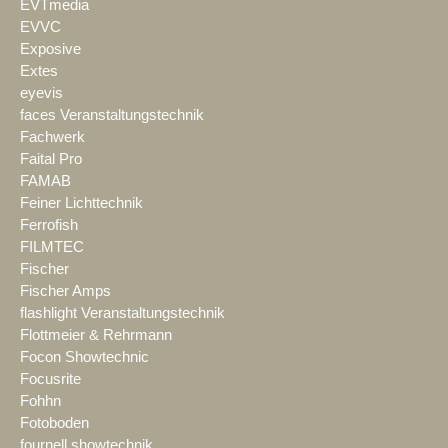
EVTmedia
EVVC
Exposive
Extes
eyevis
faces Veranstaltungstechnik
Fachwerk
Faital Pro
FAMAB
Feiner Lichttechnik
Ferrofish
FILMTEC
Fischer
Fischer Amps
flashlight Veranstaltungstechnik
Flottmeier & Rehrmann
Focon Showtechnic
Focusrite
Fohhn
Fotoboden
fournell showtechnik