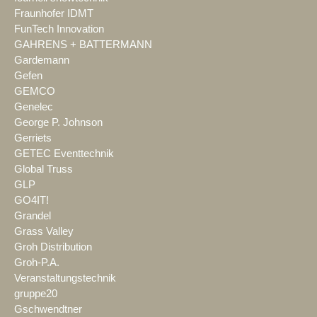
Fraunhofer IDMT
FunTech Innovation
GAHRENS + BATTERMANN
Gardemann
Gefen
GEMCO
Genelec
George P. Johnson
Gerriets
GETEC Eventtechnik
Global Truss
GLP
GO4IT!
Grandel
Grass Valley
Groh Distribution
Groh-P.A.
Veranstaltungstechnik
gruppe20
Gschwendtner