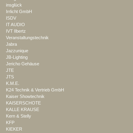
insglück
Irrlicht GmbH
ISDV
IT AUDIO
IVT Ilbertz
Veranstaltungstechnik
Jabra
Jazzunique
JB-Lighting
Jericho Gehäuse
JTE
JTS
K.M.E.
K24 Technik & Vertrieb GmbH
Kaiser Showtechnik
KAISERSCHOTE
KALLE KRAUSE
Kern & Stelly
KFP
KIEKER