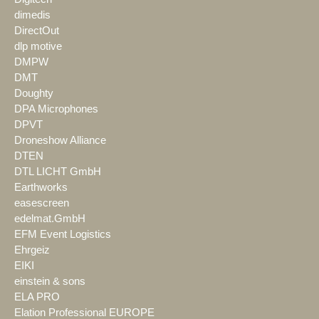
dimedis
DirectOut
dlp motive
DMPW
DMT
Doughty
DPA Microphones
DPVT
Droneshow Alliance
DTEN
DTL LICHT GmbH
Earthworks
easescreen
edelmat.GmbH
EFM Event Logistics
Ehrgeiz
EIKI
einstein & sons
ELA PRO
Elation Professional EUROPE