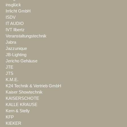
insglück
Irrlicht GmbH
ISDV
IT AUDIO
IVT Ilbertz
Veranstaltungstechnik
Jabra
Jazzunique
JB-Lighting
Jericho Gehäuse
JTE
JTS
K.M.E.
K24 Technik & Vertrieb GmbH
Kaiser Showtechnik
KAISERSCHOTE
KALLE KRAUSE
Kern & Stelly
KFP
KIEKER