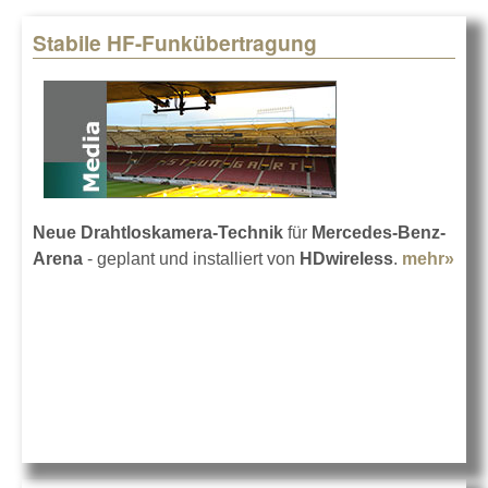
Stabile HF-Funkübertragung
Pages
Neue Drahtloskamera-Technik
für
Mercedes-Benz-
Arena
- geplant und installiert von
HDwireless
.
mehr»
abou
Fun