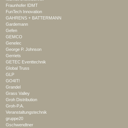
Fraunhofer IDMT
FunTech Innovation
GAHRENS + BATTERMANN
Gardemann
Gefen
GEMCO
Genelec
George P. Johnson
Gerriets
GETEC Eventtechnik
Global Truss
GLP
GO4IT!
Grandel
Grass Valley
Groh Distribution
Groh-P.A.
Veranstaltungstechnik
gruppe20
Gschwendtner