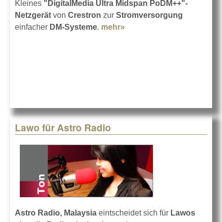
Kleines
"DigitalMedia Ultra Midspan PoDM++"-
Netzgerät
von
Crestron
zur
Stromversorgung
einfacher
DM-Systeme
.
mehr»
about Crestron: Netz
über DM-Kabel
Lawo für Astro Radio
Astro Radio, Malaysia
eintscheidet sich für
Lawos