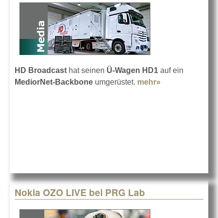
HD Broadcast
hat seinen
Ü-Wagen HD1
auf ein
MediorNet-Backbone
umgerüstet.
mehr»
about Neues
Kreuzschienen
Konzept
Nokia OZO LIVE bei PRG Lab