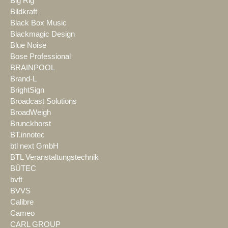
Big Rig
Bildkraft
Black Box Music
Blackmagic Design
Blue Noise
Bose Professional
BRAINPOOL
Brand-L
BrightSign
Broadcast Solutions
BroadWeigh
Brunckhorst
BT.innotec
btl next GmbH
BTL Veranstaltungstechnik
BÜTEC
bvft
BVVS
Calibre
Cameo
CARL GROUP