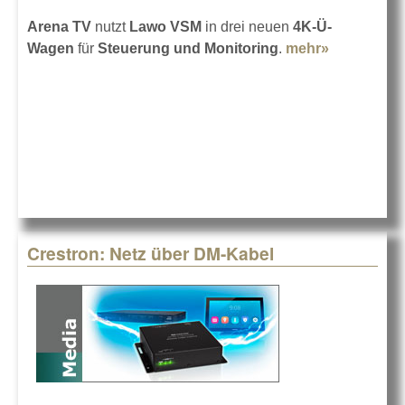
Arena TV
nutzt
Lawo VSM
in drei neuen
4K-Ü-
Wagen
für
Steuerung und Monitoring
.
mehr»
about
Arena TV
mit Lawo
Crestron: Netz über DM-Kabel