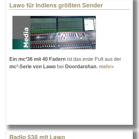
Lawo für Indiens größten Sender
Ein mc²36 mit 40 Fadern
ist das erste Pult aus der
mc²-Serie von Lawo
bei
Doordarshan
.
mehr»
about
Lawo für
Indiens
größten
Sender
Radio 538 mit Lawo