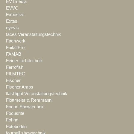
EVTmedia
EVVC
Exposive
Extes
eyevis
faces Veranstaltungstechnik
Fachwerk
Faital Pro
FAMAB
Feiner Lichttechnik
Ferrofish
FILMTEC
Fischer
Fischer Amps
flashlight Veranstaltungstechnik
Flottmeier & Rehrmann
Focon Showtechnic
Focusrite
Fohhn
Fotoboden
fournell showtechnik