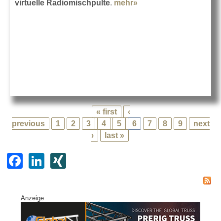
virtuelle Radiomischpulte
.
mehr»
about Lawo für Astro
Radio
« first
‹
previous
1
2
3
4
5
6
7
8
9
next
›
last »
F
Li
XI
a
n
N
c
k
G
Anzeige
e
e