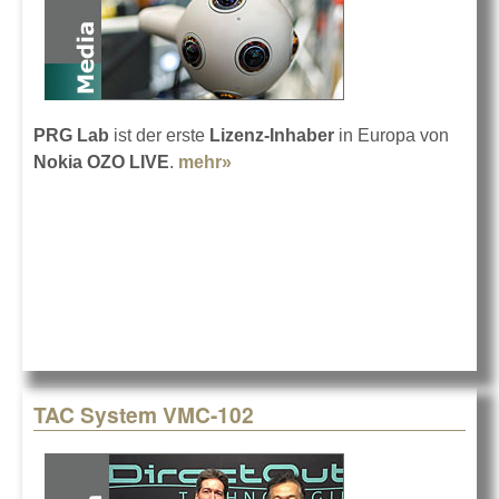
PRG Lab
ist der erste
Lizenz-Inhaber
in Europa von
Nokia OZO LIVE
.
mehr»
about Nokia OZO LIVE bei PRG
Lab
TAC System VMC-102