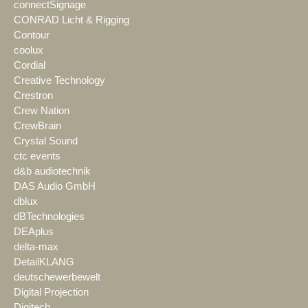
connectSignage
CONRAD Licht & Rigging
Contour
coolux
Cordial
Creative Technology
Crestron
Crew Nation
CrewBrain
Crystal Sound
ctc events
d&b audiotechnik
DAS Audio GmbH
dblux
dBTechnologies
DEAplus
delta-max
DetailKLANG
deutschewerbewelt
Digital Projection
Digitech