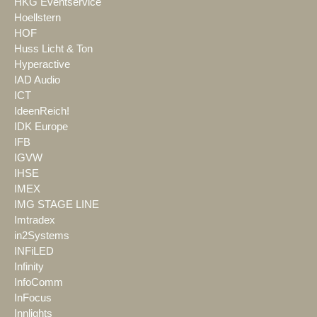
HKG Eventservice
Hoellstern
HOF
Huss Licht & Ton
Hyperactive
IAD Audio
ICT
IdeenReich!
IDK Europe
IFB
IGVW
IHSE
IMEX
IMG STAGE LINE
Imtradex
in2Systems
INFiLED
Infinity
InfoComm
InFocus
Innlights