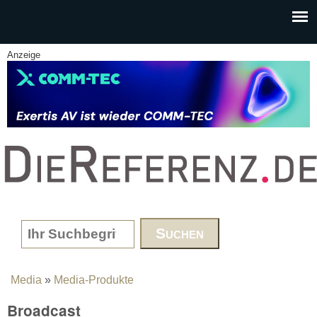
Skip to main content
Anzeige
www.DieReferenz.de
Search form
Media
»
Media-Produkte
You are here
Broadcast