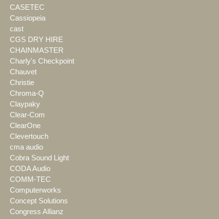
CASETEC
Cassiopeia
cast
CGS DRY HIRE
CHAINMASTER
Charly's Checkpoint
Chauvet
Christie
Chroma-Q
Claypaky
Clear-Com
ClearOne
Clevertouch
cma audio
Cobra Sound Light
CODA Audio
COMM-TEC
Computerworks
Concept Solutions
Congress Allianz