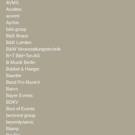
AVMS
Avolites
axxent
Ayrton
b&b group
B&K Braun
B&K Lumitec
B&W Veranstaltungstechnik
B+T Bild+Ton AG
B-Musik Berlin
Babbel & Haeger
Baenfer
Band Pro Munich
Barco
Bayer Events
BDKV
Best of Events
bestvent group
beyerdynamic
Biamp