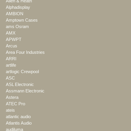
Allen & Heath
Alphadisplay
AMBION
Amptown Cases
ams Osram
AMX
APWPT
Arcus
Area Four Industries
ARRI
artlife
artlogic Crewpool
ASC
ASL Electronic
Assmann Electronic
Astera
ATEC Pro
ateis
atlantic audio
Atlantis Audio
audiluma