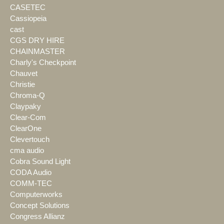
CASETEC
Cassiopeia
cast
CGS DRY HIRE
CHAINMASTER
Charly's Checkpoint
Chauvet
Christie
Chroma-Q
Claypaky
Clear-Com
ClearOne
Clevertouch
cma audio
Cobra Sound Light
CODA Audio
COMM-TEC
Computerworks
Concept Solutions
Congress Allianz