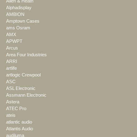
Allen & Heath
Alphadisplay
AMBION
Amptown Cases
ams Osram
AMX
APWPT
Arcus
Area Four Industries
ARRI
artlife
artlogic Crewpool
ASC
ASL Electronic
Assmann Electronic
Astera
ATEC Pro
ateis
atlantic audio
Atlantis Audio
audiluma