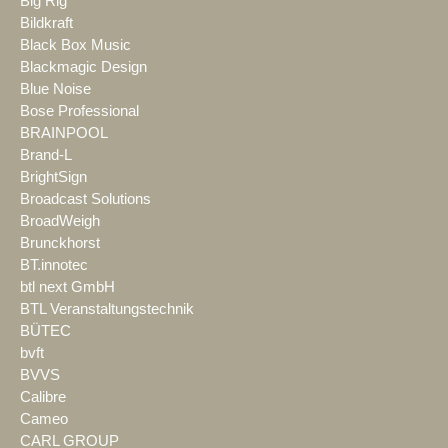
Big Rig
Bildkraft
Black Box Music
Blackmagic Design
Blue Noise
Bose Professional
BRAINPOOL
Brand-L
BrightSign
Broadcast Solutions
BroadWeigh
Brunckhorst
BT.innotec
btl next GmbH
BTL Veranstaltungstechnik
BÜTEC
bvft
BVVS
Calibre
Cameo
CARL GROUP