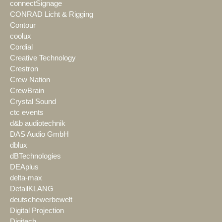
connectSignage
CONRAD Licht & Rigging
Contour
coolux
Cordial
Creative Technology
Crestron
Crew Nation
CrewBrain
Crystal Sound
ctc events
d&b audiotechnik
DAS Audio GmbH
dblux
dBTechnologies
DEAplus
delta-max
DetailKLANG
deutschewerbewelt
Digital Projection
Digitech