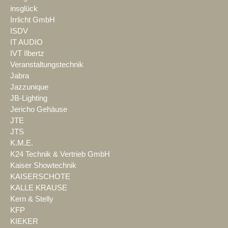
insglück
Irrlicht GmbH
ISDV
IT AUDIO
IVT Ilbertz
Veranstaltungstechnik
Jabra
Jazzunique
JB-Lighting
Jericho Gehäuse
JTE
JTS
K.M.E.
K24 Technik & Vertrieb GmbH
Kaiser Showtechnik
KAISERSCHOTE
KALLE KRAUSE
Kern & Stelly
KFP
KIEKER