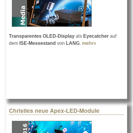
Transparentes OLED-Display
als
Eyecatcher
auf
dem
ISE-Messestand
von
LANG
.
mehr»
about GhosT-
OLED bei der
LANG AG
Christies neue Apex-LED-Module