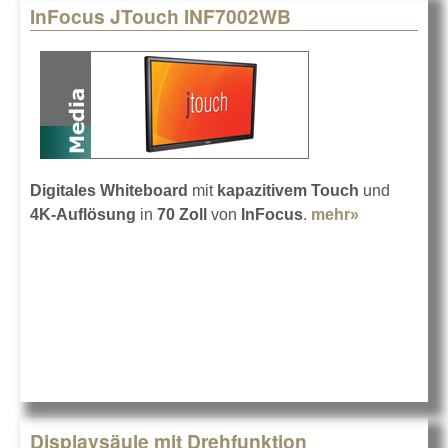
InFocus JTouch INF7002WB
Digitales Whiteboard
mit
kapazitivem Touch
und
4K-Auflösung
in
70 Zoll
von
InFocus
.
mehr»
about
InFocus
JTouch
INF7002WB
Displaysäule mit Drehfunktion