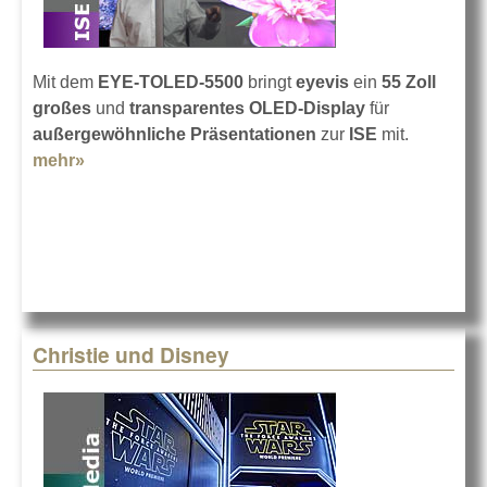
Mit dem
EYE-TOLED-5500
bringt
eyevis
ein
55 Zoll
großes
und
transparentes OLED-Display
für
außergewöhnliche Präsentationen
zur
ISE
mit.
mehr»
about eyevis auf der ISE 2016
Christie und Disney