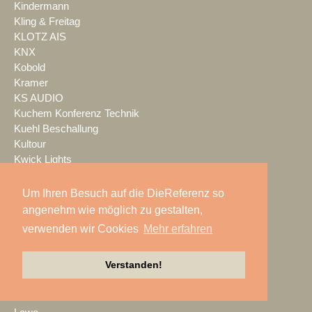
Kindermann
Kling & Freitag
KLOTZ AIS
KNX
Kobold
Kramer
KS AUDIO
Kuchem Konferenz Technik
Kuehl Beschallung
Kultour
Kwick Lights
L-Acoustics
Laauser & Vohl
Um Ihren Besuch auf die DieReferenz so
Lambda Labs
angenehm wie möglich zu gestalten,
LANG
verwenden wir Cookies
Mehr erfahren
LANG ACADEMY
Laser Imagineering
Verstanden!
Laserworld
Lauten Audio
LAUTundHELL