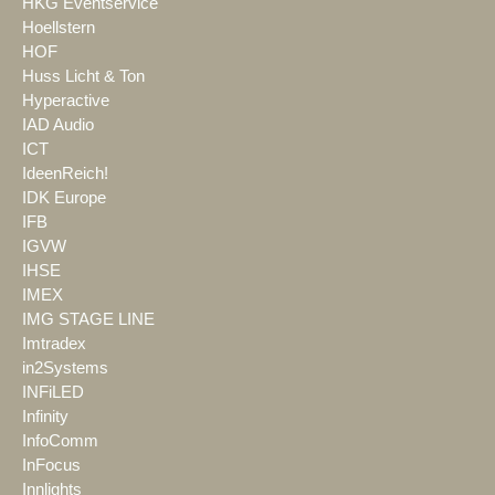
HKG Eventservice
Hoellstern
HOF
Huss Licht & Ton
Hyperactive
IAD Audio
ICT
IdeenReich!
IDK Europe
IFB
IGVW
IHSE
IMEX
IMG STAGE LINE
Imtradex
in2Systems
INFiLED
Infinity
InfoComm
InFocus
Innlights