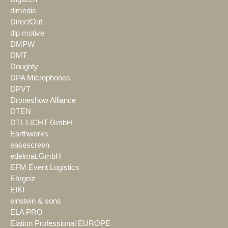
dimedis
DirectOut
dlp motive
DMPW
DMT
Doughty
DPA Microphones
DPVT
Droneshow Alliance
DTEN
DTL LICHT GmbH
Earthworks
easescreen
edelmat.GmbH
EFM Event Logistics
Ehrgeiz
EIKI
einstein & sons
ELA PRO
Elation Professional EUROPE