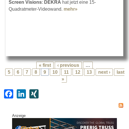
Screen Visions
:
DEKRA
hat jetzt eine 15-
Quadratmeter-Videowand.
mehr»
about Screen Visions
für DEKRA
« first
‹ previous
…
5
6
7
8
9
10
11
12
13
next ›
last
»
F
Li
XI
a
n
N
c
k
G
Anzeige
e
e