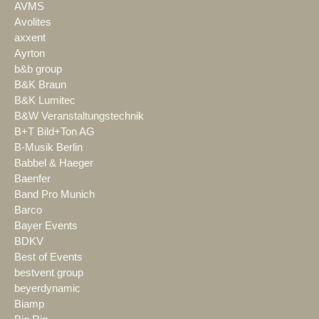
AVMS
Avolites
axxent
Ayrton
b&b group
B&K Braun
B&K Lumitec
B&W Veranstaltungstechnik
B+T Bild+Ton AG
B-Musik Berlin
Babbel & Haeger
Baenfer
Band Pro Munich
Barco
Bayer Events
BDKV
Best of Events
bestvent group
beyerdynamic
Biamp