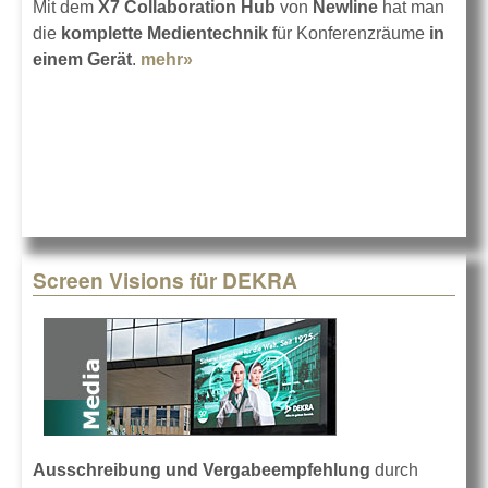
Mit dem
X7 Collaboration Hub
von
Newline
hat man
die
komplette Medientechnik
für Konferenzräume
in
einem Gerät
.
mehr»
about All-in-One im Konferenzraum
Screen Visions für DEKRA
Ausschreibung und Vergabeempfehlung
durch