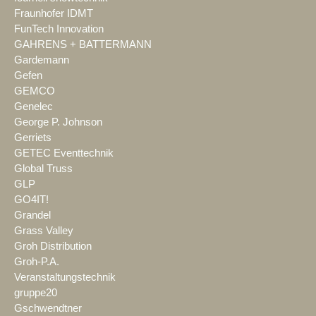
Fraunhofer IDMT
FunTech Innovation
GAHRENS + BATTERMANN
Gardemann
Gefen
GEMCO
Genelec
George P. Johnson
Gerriets
GETEC Eventtechnik
Global Truss
GLP
GO4IT!
Grandel
Grass Valley
Groh Distribution
Groh-P.A.
Veranstaltungstechnik
gruppe20
Gschwendtner