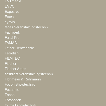
EVTmedia
EVVC
Exposive
Extes
eyevis
faces Veranstaltungstechnik
Fachwerk
Faital Pro
FAMAB
Feiner Lichttechnik
Ferrofish
FILMTEC
Fischer
Fischer Amps
flashlight Veranstaltungstechnik
Flottmeier & Rehrmann
Focon Showtechnic
Focusrite
Fohhn
Fotoboden
fournell showtechnik