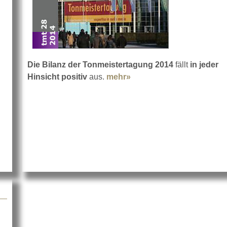
Die Bilanz der Tonmeistertagung 2014
fällt
in jeder
Hinsicht positiv
aus.
mehr»
about TMT auf Erfolgsku
9. Tonmeistertagung in Köln