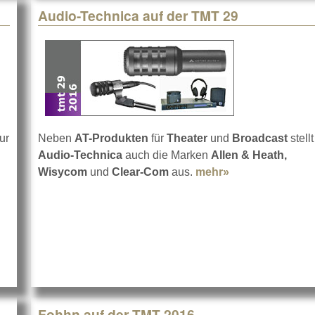
Audio-Technica auf der TMT 29
ur
Neben
AT-Produkten
für
Theater
und
Broadcast
stellt
 der TMT 2016
Audio-Technica
auch die Marken
Allen & Heath,
Wisycom
und
Clear-Com
aus.
mehr»
about Audio-Tec
Fohhn auf der TMT 2016