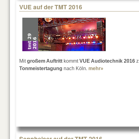
VUE auf der TMT 2016
Mit
großem Auftritt
kommt
VUE Audiotechnik
2016
z
Tonmeistertagung
nach Köln.
mehr»
about VUE auf
Sennheiser auf der TMT 2016