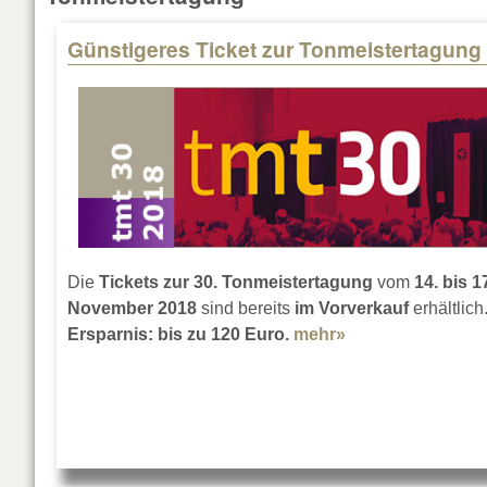
Günstigeres Ticket zur Tonmeistertagung
Pages
Die
Tickets zur 30. Tonmeistertagung
vom
14. bis 1
November 2018
sind bereits
im Vorverkauf
erhältlich
Ersparnis: bis zu 120 Euro.
mehr»
about Günstigere