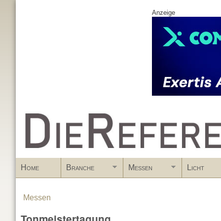
Anzeige
www.DieReferenz.de
Home
Branche
Messen
Licht
Messen
You are here
Tonmeistertagung