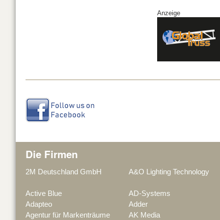
c
k
G
Anzeige
e
e
b
dI
o
n
o
k
Die Firmen
2M Deutschland GmbH
A&O Lighting Technology
Active Blue
AD-Systems
Adapteo
Adder
Agentur für Markenträume
AK Media