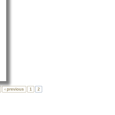
essionen von der TMT 2014
‹ previous
1
2