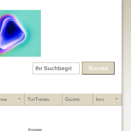
Search form
hnik
TopThemen
Galerie
Info
Anzeige