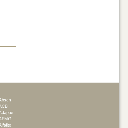
Absen
ACB
Adapoe
AFMG
Alfalite