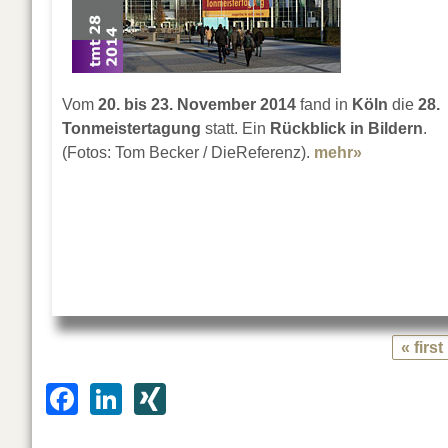
Vom
20. bis 23. November 2014
fand in
Köln
die
28.
Tonmeistertagung
statt. Ein
Rückblick in Bildern
.
(Fotos: Tom Becker / DieReferenz).
mehr»
about Impr
« first
F
Li
XI
a
n
N