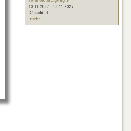
Tonmeistertagung 34
10.11.2027
-
13.11.2027
Düsseldorf
mehr ...
rs