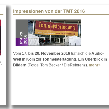
Impressionen von der TMT 2016
Vom
17. bis 20. November 2016
traf sich die
Audio-
Welt
in
Köln
zur
Tonmeistertagung
. Ein
Überblick in
7.
Bildern
(Fotos: Tom Becker / DieReferenz).
mehr»
abou
.
s Ticket zur Tonmeistertagung