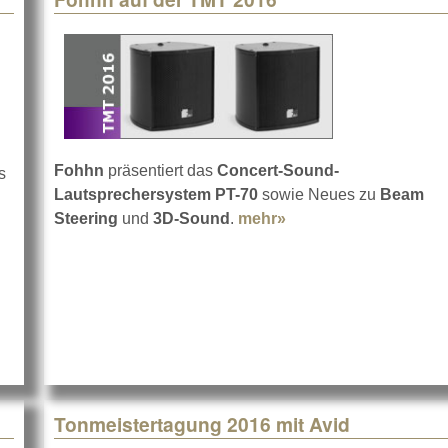
Fohhn
präsentiert das
Concert-Sound-
s
Lautsprechersystem PT-70
sowie Neues zu
Beam
Steering
und
3D-Sound
.
mehr»
about Fohhn auf der
T 2016
Tonmeistertagung 2016 mit Avid