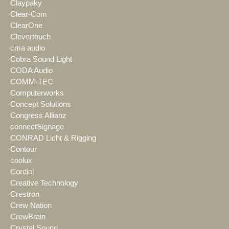
Claypaky
Clear-Com
ClearOne
Clevertouch
cma audio
Cobra Sound Light
CODA Audio
COMM-TEC
Computerworks
Concept Solutions
Congress Allianz
connectSignage
CONRAD Licht & Rigging
Contour
coolux
Cordial
Creative Technology
Crestron
Crew Nation
CrewBrain
Crystal Sound