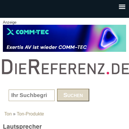
Skip to main content
Anzeige
www.DieReferenz.de
Search form
Ton
»
Ton-Produkte
You are here
Lautsprecher