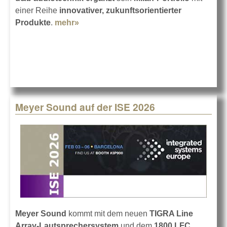
einer Reihe
innovativer, zukunftsorientierter
Produkte
.
mehr»
about Mehr Milan bei d&b
audiotechnik
Meyer Sound auf der ISE 2026
Meyer Sound
kommt mit dem neuen
TIGRA Line
Array-Lautsprechersystem
und dem
1800 LFC