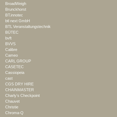
BroadWeigh
Brunckhorst
BT.innotec
btl next GmbH
BTL Veranstaltungstechnik
BÜTEC
bvft
BVVS
Calibre
Cameo
CARL GROUP
CASETEC
Cassiopeia
cast
CGS DRY HIRE
CHAINMASTER
Charly's Checkpoint
Chauvet
Christie
Chroma-Q