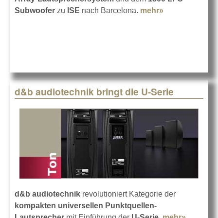
Subwoofer
zu
ISE
nach Barcelona.
mehr»
about Meyer
Sound auf der
ISE 2026
d&b audiotechnik bringt die U-Serie
d&b audiotechnik
revolutioniert Kategorie der
kompakten universellen Punktquellen-
Lautsprecher
mit Einführung der
U-Serie
.
mehr»
about d