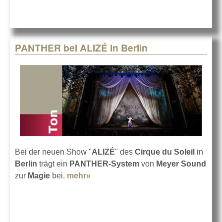
PANTHER bei ALIZÉ in Berlin
Bei der neuen Show "
ALIZÉ
" des
Cirque du Soleil
in
Berlin
trägt ein
PANTHER-System
von
Meyer Sound
zur
Magie
bei.
mehr»
about PANTHER bei ALIZÉ in
Berlin