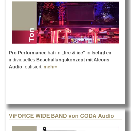
Pro Performance
hat im
„fire & ice"
in
Ischgl
ein
individuelles
Beschallungskonzept mit Alcons
Audio
realisiert.
mehr»
about fire & ice in Ischgl mit
Alcons Audio
ViFORCE WIDE BAND von CODA Audio