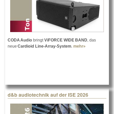
CODA Audio
bringt
ViFORCE WIDE BAND
, das
neue
Cardioid Line-Array-System
.
mehr»
about
ViFORCE
WIDE BAND
von CODA
Audio
d&b audiotechnik auf der ISE 2026