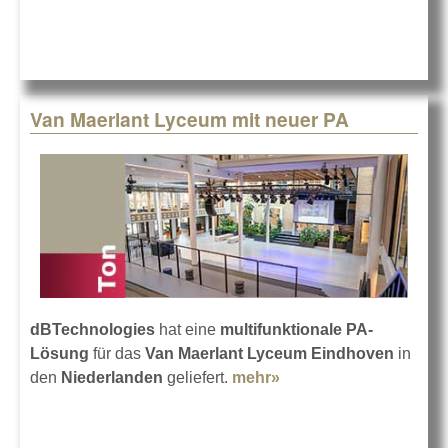
Van Maerlant Lyceum mit neuer PA
dBTechnologies
hat eine
multifunktionale PA-
Lösung
für das
Van Maerlant Lyceum Eindhoven
in
den
Niederlanden
geliefert.
mehr»
about Van Maerlant
Lyceum mit neuer PA