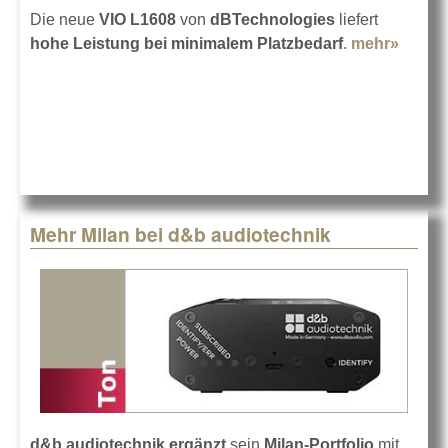
Die neue
VIO L1608
von
dBTechnologies
liefert
hohe Leistung bei minimalem Platzbedarf
.
mehr»
about
dBTec
VIO L
Mehr Milan bei d&b audiotechnik
d&b audiotechnik
ergänzt
sein
Milan-Portfolio
mit