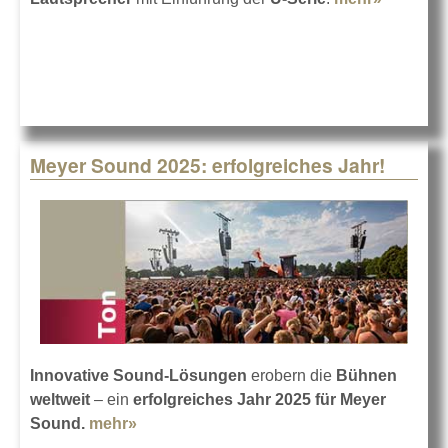
audiotec
bringt di
Serie
Meyer Sound 2025: erfolgreiches Jahr!
Innovative Sound-Lösungen
erobern die
Bühnen
weltweit
– ein
erfolgreiches Jahr 2025 für Meyer
Sound.
mehr»
about Meyer Sound 2025: erfolgreiches
Jahr!