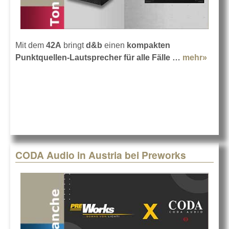
Mit dem
42A
bringt
d&b
einen
kompakten
Punktquellen-Lautsprecher für alle Fälle …
mehr»
abou
audio
Lauts
42S
CODA Audio in Austria bei Preworks