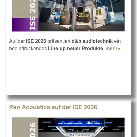
Auf der
ISE 2026
präsentiert
d&b audiotechnik
ein
beeindruckendes
Line-up neuer Produkte
.
mehr»
about 
audiot
auf der
2026
Pan Acoustics auf der ISE 2026