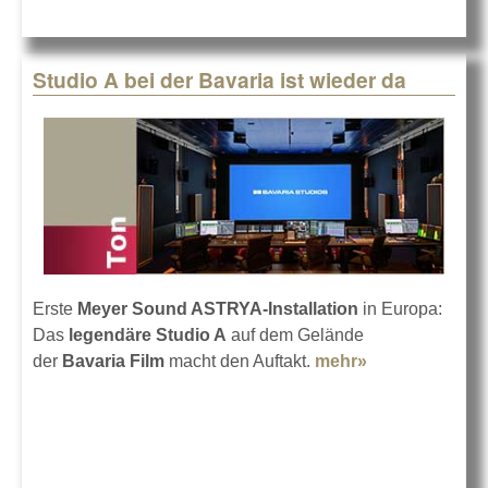
Studio A bei der Bavaria ist wieder da
Erste
Meyer Sound ASTRYA-Installation
in Europa:
Das
legendäre Studio A
auf dem Gelände
der
Bavaria Film
macht den Auftakt.
mehr»
about Studio
A bei der
Bavaria ist
wieder da