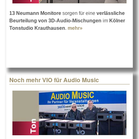
13 Neumann Monitore
sorgen für eine
verlässliche
Beurteilung von 3D-Audio-Mischungen
im
Kölner
Tonstudio Krauthausen
.
mehr»
about Tonstudio
Krauthausen mit
Neumann
Noch mehr VIO für Audio Music