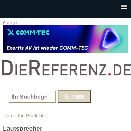
Skip to main content
Anzeige
www.DieReferenz.de
Search form
Ton
»
Ton-Produkte
You are here
Lautsprecher