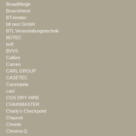
BroadWeigh
Brunckhorst
BT.innotec
btl next GmbH
BTL Veranstaltungstechnik
BÜTEC
bvft
BVVS
Calibre
Cameo
CARL GROUP
CASETEC
Cassiopeia
cast
CGS DRY HIRE
CHAINMASTER
Charly's Checkpoint
Chauvet
Christie
Chroma-Q