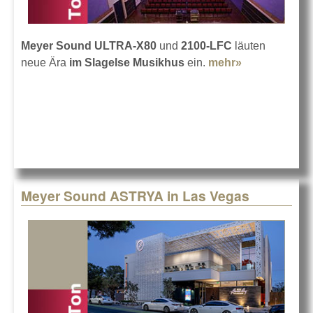
Meyer Sound ULTRA-X80
und
2100-LFC
läuten
neue Ära
im Slagelse Musikhus
ein.
mehr»
about Neuer
Sound im im
Slagelse
Musikhus
Meyer Sound ASTRYA in Las Vegas