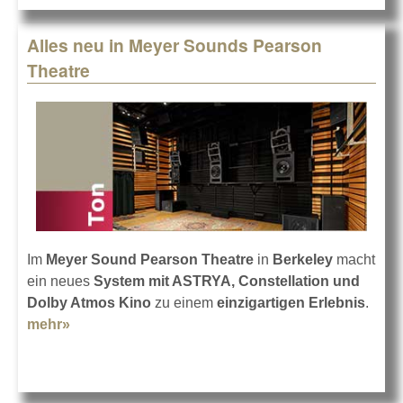
Alles neu in Meyer Sounds Pearson
Theatre
Im
Meyer Sound Pearson Theatre
in
Berkeley
macht
ein neues
System mit ASTRYA, Constellation und
Dolby Atmos
Kino
zu einem
einzigartigen Erlebnis
.
mehr»
about Alles neu in Meyer Sounds Pearson
Theatre