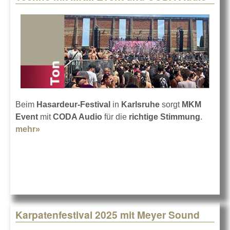
Beim
Hasardeur-Festival
in
Karlsruhe
sorgt
MKM
Event
mit
CODA Audio
für die
richtige Stimmung
.
mehr»
about Techno mit MKM Event und CODA Audio
Karpatenfestival 2025 mit Meyer Sound