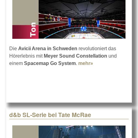
Die
Avicii Arena in Schweden
revolutioniert das
Hörerlebnis mit
Meyer Sound Constellation
und
einem
Spacemap Go System
.
mehr»
about
Constellation in
der Avicii Arena
d&b SL-Serie bei Tate McRae