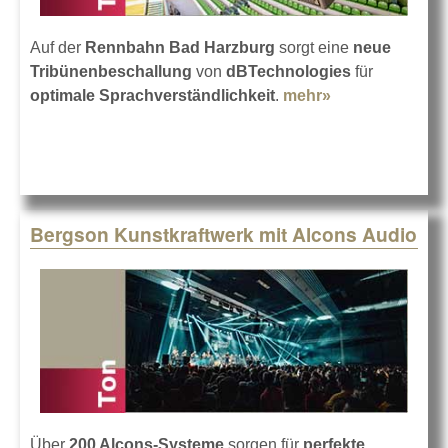
Auf der
Rennbahn Bad Harzburg
sorgt eine
neue
Tribünenbeschallung
von
dBTechnologies
für
optimale Sprachverständlichkeit
.
mehr»
about
Tribünenbesch
von dBTechnol
Bergson Kunstkraftwerk mit Alcons Audio
Über
200 Alcons-Systeme
sorgen für
perfekte