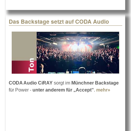
Das Backstage setzt auf CODA Audio
CODA Audio CiRAY
sorgt im
Münchner Backstage
für Power -
unter anderem für „Accept“
.
mehr»
about Da
Backsta
setzt auf
CODA
Audio