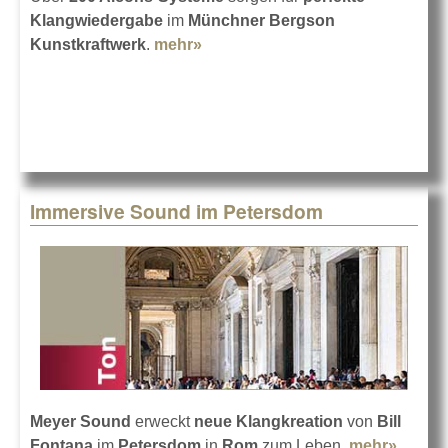
Klangwiedergabe
im
Münchner Bergson
Kunstkraftwerk
.
mehr»
about Bergson Kunstkraftwerk
mit Alcons Audio
Immersive Sound im Petersdom
Meyer Sound
erweckt
neue Klangkreation
von
Bill
Fontana
im
Petersdom
in
Rom
zum Leben.
mehr»
about