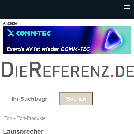
Skip to main content
Anzeige
www.DieReferenz.de
Search form
Ton
»
Ton-Produkte
You are here
Lautsprecher