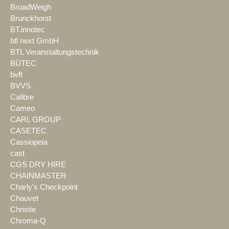
BroadWeigh
Brunckhorst
BT.innotec
btl next GmbH
BTL Veranstaltungstechnik
BÜTEC
bvft
BVVS
Calibre
Cameo
CARL GROUP
CASETEC
Cassiopeia
cast
CGS DRY HIRE
CHAINMASTER
Charly's Checkpoint
Chauvet
Christie
Chroma-Q