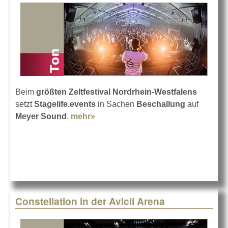
Beim
größten Zeltfestival Nordrhein-Westfalens
setzt
Stagelife.events
in Sachen
Beschallung
auf
Meyer Sound
.
mehr»
about Karpatenfestival 2025 mit
Meyer Sound
Constellation in der Avicii Arena