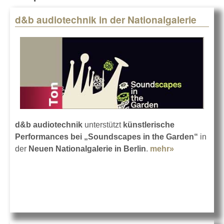
d&b audiotechnik in der Nationalgalerie
Pages
d&b audiotechnik
unterstützt
künstlerische
Performances bei „Soundscapes in the Garden“
in
der
Neuen Nationalgalerie in Berlin
.
mehr»
about d&b
audiotechnik
in der
Nationalgaler