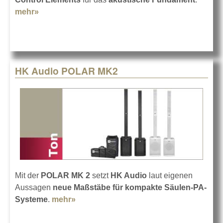
mehr»
about 72 PANTHER auf Tour mit Godsmack
HK Audio POLAR MK2
Mit der
POLAR MK 2
setzt
HK Audio
laut eigenen
Aussagen
neue Maßstäbe für kompakte Säulen-PA-
Systeme
.
mehr»
about HK Audio POLAR MK2