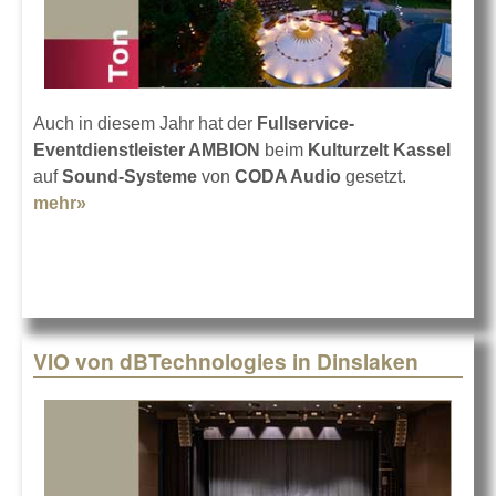
Auch in diesem Jahr hat der
Fullservice-
Eventdienstleister AMBION
beim
Kulturzelt Kassel
auf
Sound-Systeme
von
CODA Audio
gesetzt.
mehr»
about AMBION mit CODA beim Kulturzelt Kassel
VIO von dBTechnologies in Dinslaken