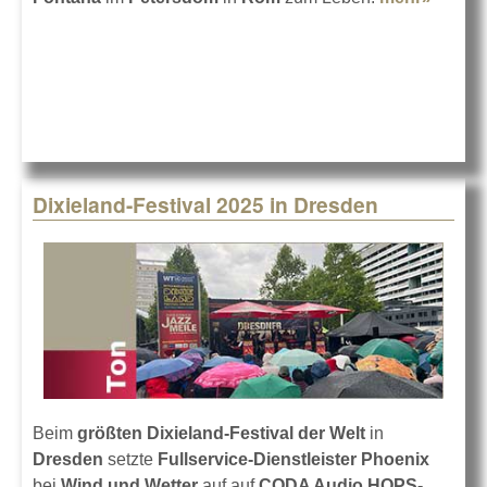
Immer
Sound
Peter
Dixieland-Festival 2025 in Dresden
Beim
größten Dixieland-Festival der Welt
in
Dresden
setzte
Fullservice-Dienstleister Phoenix
bei
Wind und Wetter
auf auf
CODA Audio HOPS-