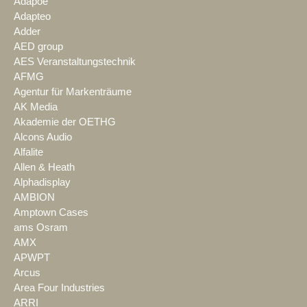
Adapoe
Adapteo
Adder
AED group
AES Veranstaltungstechnik
AFMG
Agentur für Markenträume
AK Media
Akademie der OETHG
Alcons Audio
Alfalite
Allen & Heath
Alphadisplay
AMBION
Amptown Cases
ams Osram
AMX
APWPT
Arcus
Area Four Industries
ARRI