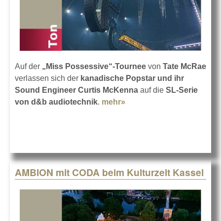
Auf der
„Miss Possessive“-Tournee
von
Tate McRae
verlassen sich der
kanadische Popstar und ihr
Sound Engineer Curtis McKenna
auf die
SL-Serie
von d&b audiotechnik
.
mehr»
about d&b SL-Serie bei
Tate McRae
AMBION mit CODA beim Kulturzelt Kassel