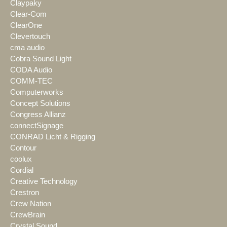
Claypaky
Clear-Com
ClearOne
Clevertouch
cma audio
Cobra Sound Light
CODA Audio
COMM-TEC
Computerworks
Concept Solutions
Congress Allianz
connectSignage
CONRAD Licht & Rigging
Contour
coolux
Cordial
Creative Technology
Crestron
Crew Nation
CrewBrain
Crystal Sound