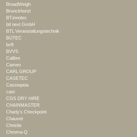
BroadWeigh
Brunckhorst
BT.innotec
btl next GmbH
BTL Veranstaltungstechnik
BÜTEC
bvft
BVVS
Calibre
Cameo
CARL GROUP
CASETEC
Cassiopeia
cast
CGS DRY HIRE
CHAINMASTER
Charly's Checkpoint
Chauvet
Christie
Chroma-Q