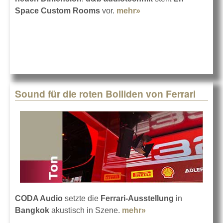
Space Custom Rooms
vor.
mehr»
about Individuelle
Akustik schaffen mit
d&b
Sound für die roten Bolliden von Ferrari
CODA Audio
setzte die
Ferrari-Ausstellung
in
Bangkok
akustisch in Szene.
mehr»
about Sound für die
roten Bolliden von