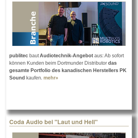
publitec
baut
Audiotechnik-Angebot
aus: Ab sofort
können Kunden beim Dortmunder Distributor
das
gesamte Portfolio des kanadischen Herstellers PK
Sound
kaufen.
mehr»
about PK Sound bei publitec
Coda Audio bei "Laut und Hell"