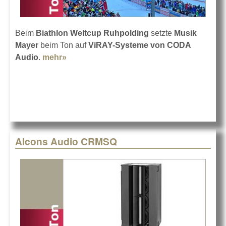
Beim
Biathlon Weltcup Ruhpolding
setzte
Musik
Mayer
beim Ton auf
ViRAY-Systeme von CODA
Audio
.
mehr»
about CODA Audio ViRAY für 80.000
Fans
Alcons Audio CRMSQ