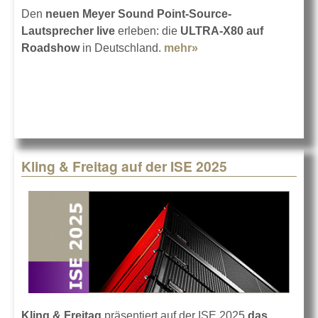
Den
neuen Meyer Sound Point-Source-
Lautsprecher live
erleben: die
ULTRA-X80 auf
Roadshow
in Deutschland.
mehr»
about Meyer Sound
ULTRA-X80 auf
Roadshow
Kling & Freitag auf der ISE 2025
Kling & Freitag
präsentiert auf der ISE 2025
das