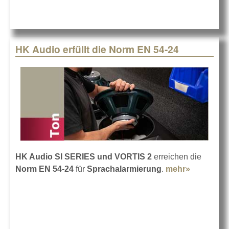
HK Audio erfüllt die Norm EN 54-24
HK Audio SI SERIES und VORTIS 2
erreichen die
Norm EN 54-24
für
Sprachalarmierung
.
mehr»
about HK
Audio
erfüllt die
Norm EN
54-24