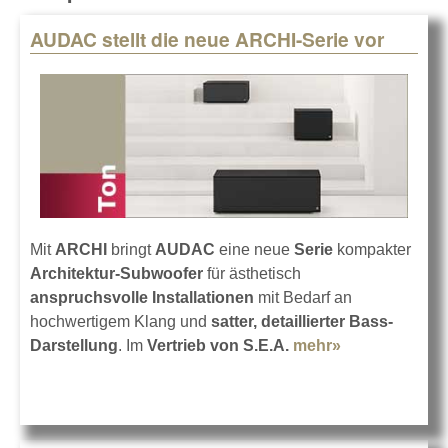
AUDAC stellt die neue ARCHI-Serie vor
Pages
Mit
ARCHI
bringt
AUDAC
eine neue
Serie
kompakter
Architektur-Subwoofer
für ästhetisch
anspruchsvolle Installationen
mit Bedarf an
hochwertigem Klang und
satter, detaillierter Bass-
Darstellung
. Im
Vertrieb von S.E.A.
mehr»
about AUDAC
stellt die neue
ARCHI-Serie
vor