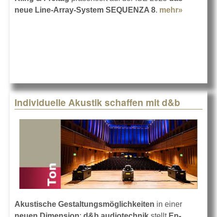
neue Line-Array-System SEQUENZA 8
.
mehr»
about
Kling &
Freitag
auf der
ISE 2025
Individuelle Akustik schaffen mit d&b
Akustische Gestaltungsmöglichkeiten
in einer
neuen Dimension
:
d&b audiotechnik
stellt
En-