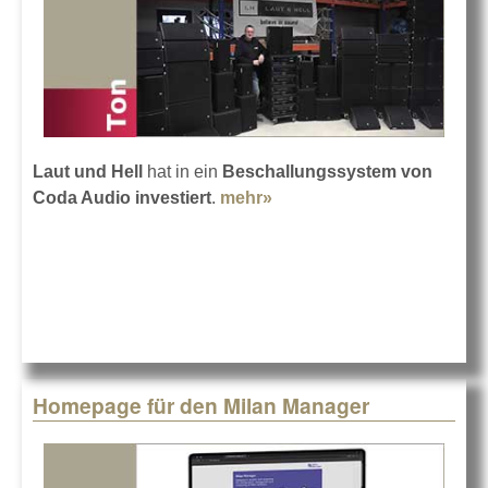
Laut und Hell
hat in ein
Beschallungssystem von
Coda Audio investiert
.
mehr»
about Coda Audio bei
"Laut und Hell"
Homepage für den Milan Manager