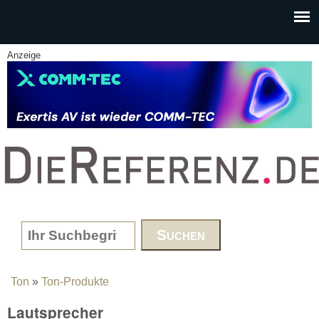
Skip to main content
Anzeige
www.DieReferenz.de
Search form
Ton
»
Ton-Produkte
You are here
Lautsprecher