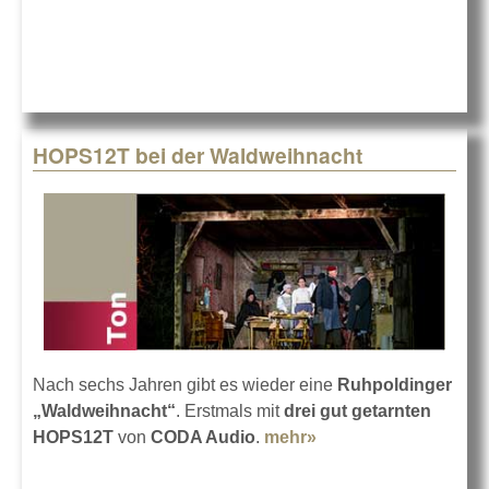
HOPS12T bei der Waldweihnacht
Nach sechs Jahren gibt es wieder eine
Ruhpoldinger
„Waldweihnacht“
. Erstmals mit
drei gut getarnten
HOPS12T
von
CODA Audio
.
mehr»
about HOPS12T bei
der Waldweihnacht