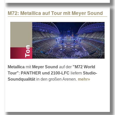
Audio
M72: Metallica auf Tour mit Meyer Sound
Metallica
mit
Meyer Sound
auf der
"M72 World
Tour"
:
PANTHER und 2100-LFC
liefern
Studio-
Soundqualität
in den großen Arenen.
mehr»
about M72:
Metallica auf
Tour mit
Meyer
Sound