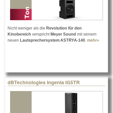
Nicht weniger als die
Revolution für den
Kinobereich
verspricht
Meyer Sound
mit seinem
neuen
Lautsprechersystem ASTRYA-140
.
mehr»
about
Meyer
Sound
stellt
ASTRY
vor
dBTechnologies Ingenia IG5TR