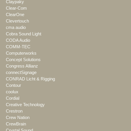
Claypaky
Clear-Com
ClearOne
Clevertouch
cma audio
Cobra Sound Light
CODA Audio
COMM-TEC
Computerworks
Concept Solutions
Congress Allianz
connectSignage
CONRAD Licht & Rigging
Contour
coolux
Cordial
Creative Technology
Crestron
Crew Nation
CrewBrain
Crystal Sound