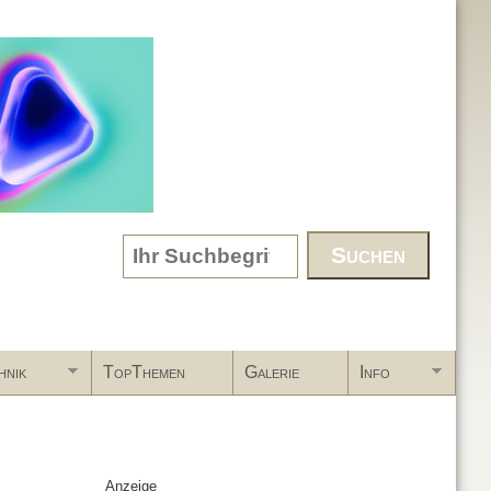
Search form
hnik
TopThemen
Galerie
Info
Anzeige