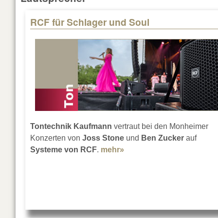
RCF für Schlager und Soul
Pages
Tontechnik Kaufmann
vertraut bei den Monheimer
Konzerten von
Joss Stone
und
Ben Zucker
auf
Systeme von RCF
.
mehr»
about RCF für Schlager 