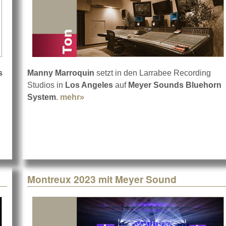
s
Manny Marroquin
setzt in den Larrabee Recording
Erfindet dBTechnologies das Rad neu?
Studios in
Los Angeles
auf
Meyer Sounds Bluehorn
System
.
mehr»
about Bluehorn in den Larrabee Stud
Montreux 2023 mit Meyer Sound