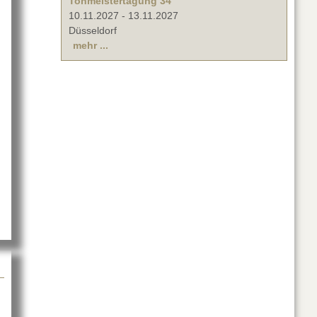
Tonmeistertagung 34
10.11.2027
-
13.11.2027
Düsseldorf
mehr ...
R mit CELESTION PRO AUDIO