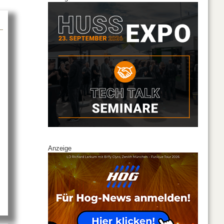
Anzeige
el Open Air mit AMBION und CODA