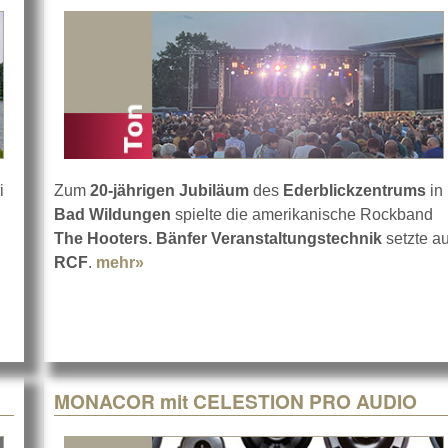
i
Zum
20-jährigen Jubiläum
des
Ederblickzentrums
in
Bad Wildungen
spielte die amerikanische Rockband
 Kanu WM in Duisburg
The Hooters. Bänfer Veranstaltungstechnik
setzte au
RCF
.
mehr»
about The Hooters in Bad Wildungen m
MONACOR mit CELESTION PRO AUDIO