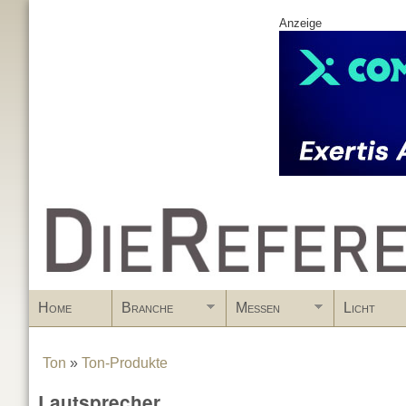
Anzeige
www.DieReferenz.de
Home
Branche
Messen
Licht
Ton
»
Ton-Produkte
You are here
Lautsprecher