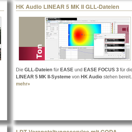
HK Audio LINEAR 5 MK II GLL-Dateien
Die
GLL-Dateien
für
EASE
und
EASE FOCUS 3
für di
LINEAR 5 MK II-Systeme
von
HK Audio
stehen bereit.
mehr»
about HK Audio LINEAR 5 MK II GLL-Dateien
LDT Veranstaltungsservice mit CODA