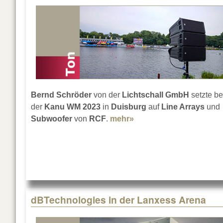
Bernd Schröder
von der
Lichtschall GmbH
setzte be
der
Kanu WM 2023
in
Duisburg
auf
Line Arrays
und
Subwoofer
von
RCF
.
mehr»
about Mit RCF bei der
dBTechnologies in der Lanxess Arena