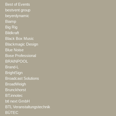
Best of Events
bestvent group
beyerdynamic
Biamp
Big Rig
Bildkraft
Black Box Music
Blackmagic Design
Blue Noise
Bose Professional
BRAINPOOL
Brand-L
BrightSign
Broadcast Solutions
BroadWeigh
Brunckhorst
BT.innotec
btl next GmbH
BTL Veranstaltungstechnik
BÜTEC