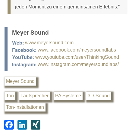
jeden Moment zu einem gemeinsamen Erlebnis.“
Meyer Sound
Web:
www.meyersound.com
Facebook:
www.facebook.com/meyersoundlabs
YouTube:
www.youtube.com/user/ThinkingSound
Instagram:
www.instagram.com/meyersoundlabs/
Meyer Sound
Ton
Lautsprecher
PA Systeme
3D-Sound
Ton-Installationen
F
Li
XI
a
n
N