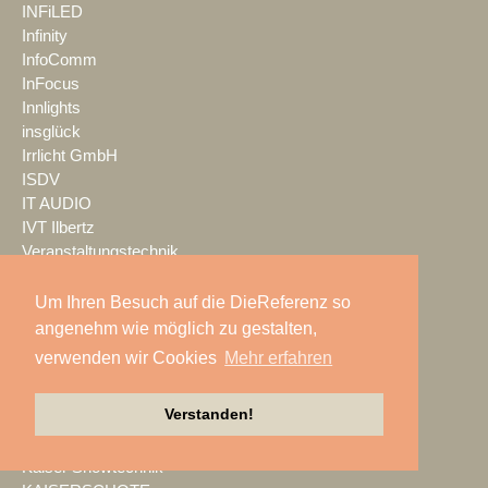
INFiLED
Infinity
InfoComm
InFocus
Innlights
insglück
Irrlicht GmbH
ISDV
IT AUDIO
IVT Ilbertz
Veranstaltungstechnik
Jabra
Jazzunique
Um Ihren Besuch auf die DieReferenz so
JB-Lighting
angenehm wie möglich zu gestalten,
Jericho Gehäuse
verwenden wir Cookies
Mehr erfahren
JTE
JTS
Verstanden!
K.M.E.
K24 Technik & Vertrieb GmbH
Kaiser Showtechnik