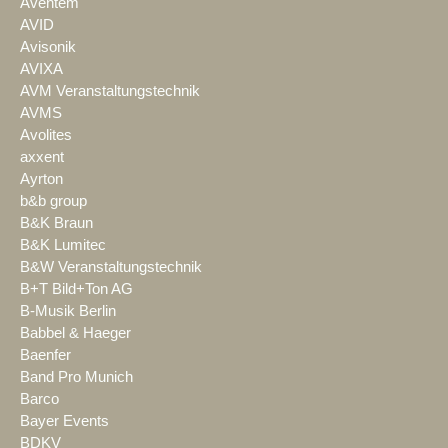
Aventem
AVID
Avisonik
AVIXA
AVM Veranstaltungstechnik
AVMS
Avolites
axxent
Ayrton
b&b group
B&K Braun
B&K Lumitec
B&W Veranstaltungstechnik
B+T Bild+Ton AG
B-Musik Berlin
Babbel & Haeger
Baenfer
Band Pro Munich
Barco
Bayer Events
BDKV