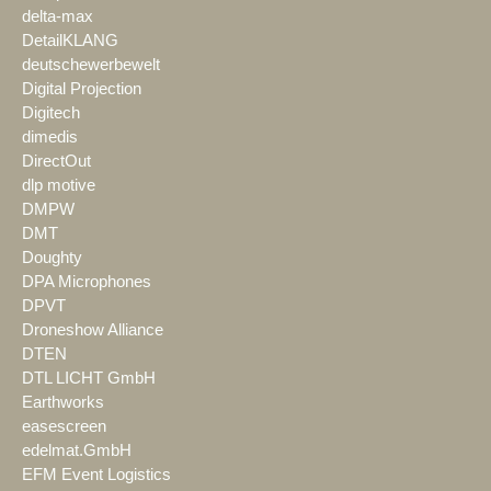
delta-max
DetailKLANG
deutschewerbewelt
Digital Projection
Digitech
dimedis
DirectOut
dlp motive
DMPW
DMT
Doughty
DPA Microphones
DPVT
Droneshow Alliance
DTEN
DTL LICHT GmbH
Earthworks
easescreen
edelmat.GmbH
EFM Event Logistics