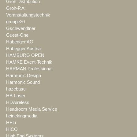
Groh Distribution
Groh-P.A.
Veranstaltungstechnik
gruppe20
Gschwendtner
Guest-One
Habegger AG
Habegger Austria
HAMBURG OPEN
HAMKE Event-Technik
HARMAN Professional
Harmonic Design
Harmonic Sound
hazebase
HB-Laser
HDwireless
Headroom Media Service
heinekingmedia
HELi
HICO
High End Systems