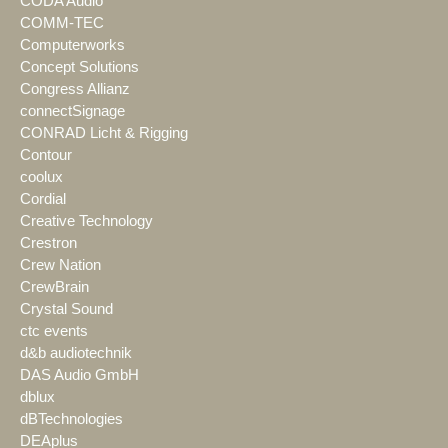
CODA Audio
COMM-TEC
Computerworks
Concept Solutions
Congress Allianz
connectSignage
CONRAD Licht & Rigging
Contour
coolux
Cordial
Creative Technology
Crestron
Crew Nation
CrewBrain
Crystal Sound
ctc events
d&b audiotechnik
DAS Audio GmbH
dblux
dBTechnologies
DEAplus