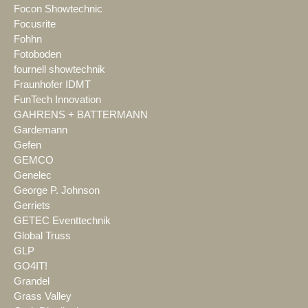
Focon Showtechnic
Focusrite
Fohhn
Fotoboden
fournell showtechnik
Fraunhofer IDMT
FunTech Innovation
GAHRENS + BATTERMANN
Gardemann
Gefen
GEMCO
Genelec
George P. Johnson
Gerriets
GETEC Eventtechnik
Global Truss
GLP
GO4IT!
Grandel
Grass Valley