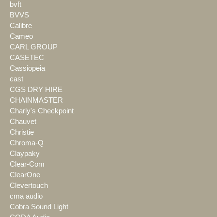
bvft
BVVS
Calibre
Cameo
CARL GROUP
CASETEC
Cassiopeia
cast
CGS DRY HIRE
CHAINMASTER
Charly's Checkpoint
Chauvet
Christie
Chroma-Q
Claypaky
Clear-Com
ClearOne
Clevertouch
cma audio
Cobra Sound Light