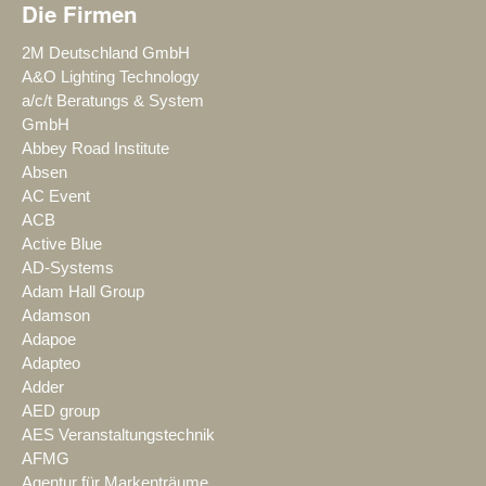
Die Firmen
2M Deutschland GmbH
A&O Lighting Technology
a/c/t Beratungs & System
GmbH
Abbey Road Institute
Absen
AC Event
ACB
Active Blue
AD-Systems
Adam Hall Group
Adamson
Adapoe
Adapteo
Adder
AED group
AES Veranstaltungstechnik
AFMG
Agentur für Markenträume