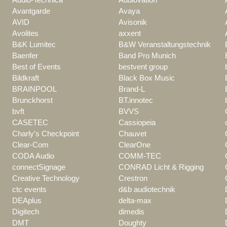
Avantgarde
Avaya
AVID
Avisonik
Avolites
axxent
B&K Lumitec
B&W Veranstaltungstechnik
Baenfer
Band Pro Munich
Best of Events
bestvent group
Bildkraft
Black Box Music
BRAINPOOL
Brand-L
Brunckhorst
BT.innotec
bvft
BVVS
CASETEC
Cassiopeia
Charly's Checkpoint
Chauvet
Clear-Com
ClearOne
CODA Audio
COMM-TEC
connectSignage
CONRAD Licht & Rigging
Creative Technology
Crestron
ctc events
d&b audiotechnik
DEAplus
delta-max
Digitech
dimedis
DMT
Doughty