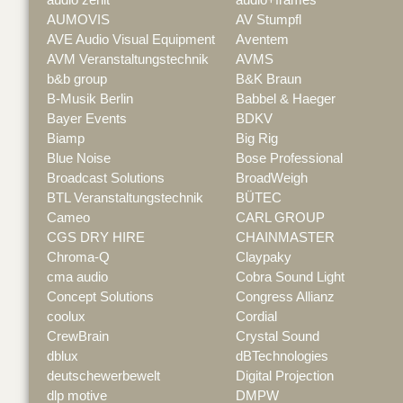
AUMOVIS
AV Stumpfl
AVE Audio Visual Equipment
Aventem
AVM Veranstaltungstechnik
AVMS
b&b group
B&K Braun
B-Musik Berlin
Babbel & Haeger
Bayer Events
BDKV
Biamp
Big Rig
Blue Noise
Bose Professional
Broadcast Solutions
BroadWeigh
BTL Veranstaltungstechnik
BÜTEC
Cameo
CARL GROUP
CGS DRY HIRE
CHAINMASTER
Chroma-Q
Claypaky
cma audio
Cobra Sound Light
Concept Solutions
Congress Allianz
coolux
Cordial
CrewBrain
Crystal Sound
dblux
dBTechnologies
deutschewerbewelt
Digital Projection
dlp motive
DMPW