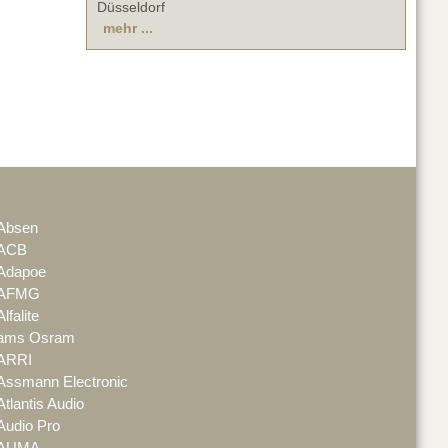
Düsseldorf
mehr ...
Absen
ACB
Adapoe
AFMG
Alfalite
ams Osram
ARRI
Assmann Electronic
Atlantis Audio
Audio Pro
AUMA