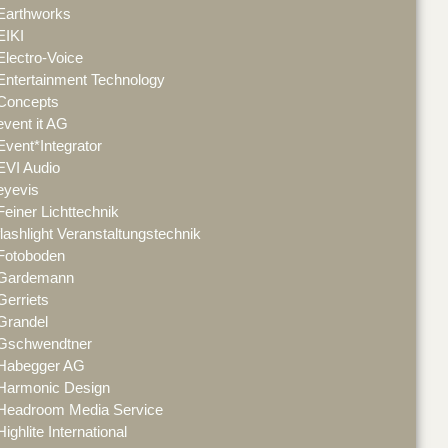
Earthworks
EIKI
Electro-Voice
Entertainment Technology
Concepts
event it AG
Event*Integrator
EVI Audio
eyevis
Feiner Lichttechnik
flashlight Veranstaltungstechnik
Fotoboden
Gardemann
Gerriets
Grandel
Gschwendtner
Habegger AG
Harmonic Design
Headroom Media Service
Highlite International