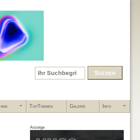
Search form
hnik
TopThemen
Galerie
Info
Anzeige