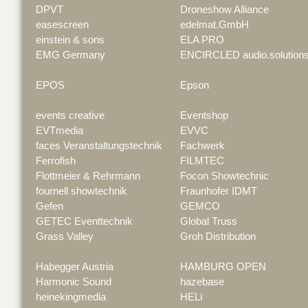
DPVT
Droneshow Alliance
easescreen
edelmat.GmbH
einstein & sons
ELA PRO
EMG Germany
ENCIRCLED audio.solution
EPOS
Epson
events creative
Eventshop
EVTmedia
EVVC
faces Veranstaltungstechnik
Fachwerk
Ferrofish
FILMTEC
Flottmeier & Rehrmann
Focon Showtechnic
fournell showtechnik
Fraunhofer IDMT
Gefen
GEMCO
GETEC Eventtechnik
Global Truss
Grass Valley
Groh Distribution
Habegger Austria
HAMBURG OPEN
Harmonic Sound
hazebase
heinekingmedia
HELi