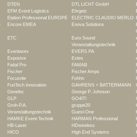
DTEN
DTL LICHT GmbH
EFM Event Logistics
Ehrgeiz
Elation Professional EUROPE
ELECTRIC CLAUDIO MERLO
s
Encore EMEA
Enova Solutions
ETC
Euro Sound
Veranstaltungstechnik
Eventworx
EVERS PA
Exposive
Extes
Faital Pro
FAMAB
Fischer
Fischer Amps
Focusrite
Fohhn
FunTech Innovation
GAHRENS + BATTERMANN
Genelec
George P. Johnson
GLP
GO4IT!
Groh-P.A.
gruppe20
Veranstaltungstechnik
Guest-One
HAMKE Event-Technik
HARMAN Professional
HB-Laser
HDwireless
HICO
High End Systems