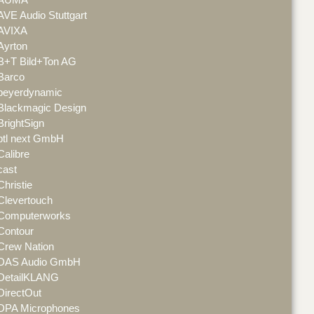
AVE Audio Stuttgart
AVIXA
Ayrton
B+T Bild+Ton AG
Barco
beyerdynamic
Blackmagic Design
BrightSign
btl next GmbH
Calibre
cast
Christie
Clevertouch
Computerworks
Contour
Crew Nation
DAS Audio GmbH
DetailKLANG
DirectOut
DPA Microphones