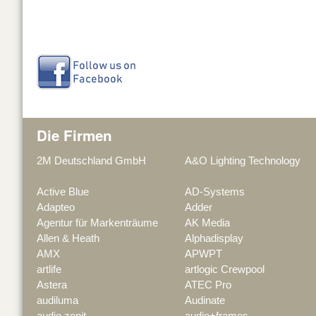
Die Firmen
2M Deutschland GmbH
A&O Lighting Technology
Active Blue
AD-Systems
Adapteo
Adder
Agentur für Markenträume
AK Media
Allen & Heath
Alphadisplay
AMX
APWPT
artlife
artlogic Crewpool
Astera
ATEC Pro
audiluma
Audinate
audio zenit
audio+frames