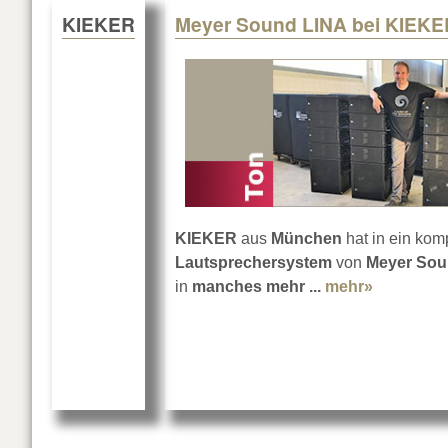
KIEKER
Meyer Sound LINA bei KIEKE
KIEKER
aus
München
hat in ein ko
Lautsprechersystem
von
Meyer So
in
manches mehr ...
mehr»
about Me