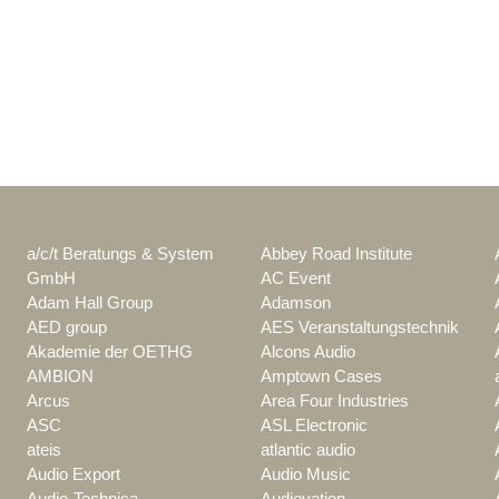
a/c/t Beratungs & System
Abbey Road Institute
GmbH
AC Event
Adam Hall Group
Adamson
AED group
AES Veranstaltungstechnik
Akademie der OETHG
Alcons Audio
AMBION
Amptown Cases
Arcus
Area Four Industries
ASC
ASL Electronic
ateis
atlantic audio
Audio Export
Audio Music
Audio-Technica
Audiovation