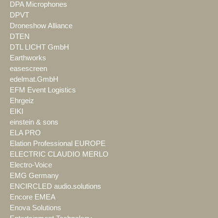
DPA Microphones
DPVT
Droneshow Alliance
DTEN
DTL LICHT GmbH
Earthworks
easescreen
edelmat.GmbH
EFM Event Logistics
Ehrgeiz
EIKI
einstein & sons
ELA PRO
Elation Professional EUROPE
ELECTRIC CLAUDIO MERLO
Electro-Voice
EMG Germany
ENCIRCLED audio.solutions
Encore EMEA
Enova Solutions