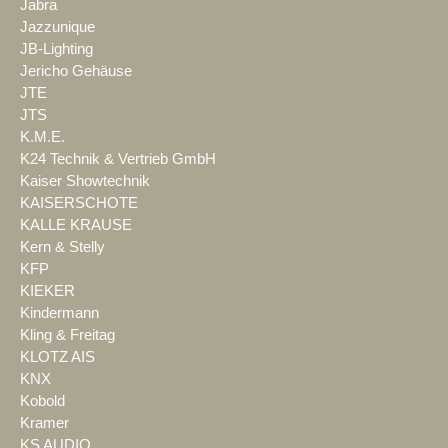
Jabra
Jazzunique
JB-Lighting
Jericho Gehäuse
JTE
JTS
K.M.E.
K24 Technik & Vertrieb GmbH
Kaiser Showtechnik
KAISERSCHOTE
KALLE KRAUSE
Kern & Stelly
KFP
KIEKER
Kindermann
Kling & Freitag
KLOTZ AIS
KNX
Kobold
Kramer
KS AUDIO