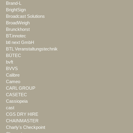
Brand-L
BrightSign
Broadcast Solutions
BroadWeigh
Brunckhorst
BT.innotec
btl next GmbH
BTL Veranstaltungstechnik
BÜTEC
bvft
BVVS
Calibre
Cameo
CARL GROUP
CASETEC
Cassiopeia
cast
CGS DRY HIRE
CHAINMASTER
Charly's Checkpoint