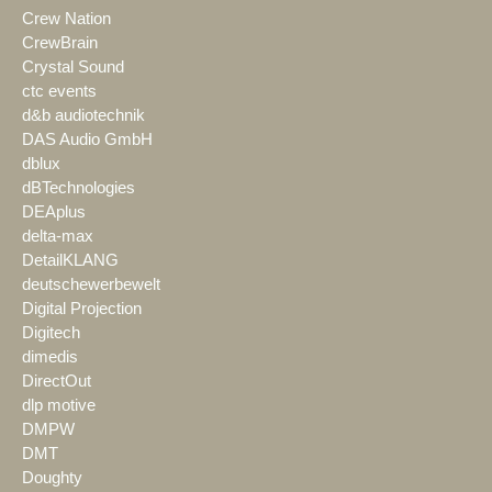
Crew Nation
CrewBrain
Crystal Sound
ctc events
d&b audiotechnik
DAS Audio GmbH
dblux
dBTechnologies
DEAplus
delta-max
DetailKLANG
deutschewerbewelt
Digital Projection
Digitech
dimedis
DirectOut
dlp motive
DMPW
DMT
Doughty