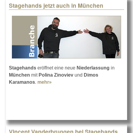
Stagehands jetzt auch in München
Stagehands
eröffnet eine neue
Niederlassung
in
München
mit
Polina Zinoviev
und
Dimos
Karamanos
.
mehr»
about Stagehands jetzt auch in
München
Vincent Vanderbruggen bei Stagehands