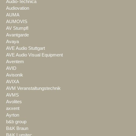
Audio-Technica
Audiovation
AUMA
AUMOVIS
AV Stumpfl
Avantgarde
Avaya
AVE Audio Stuttgart
AVE Audio Visual Equipment
Aventem
AVID
Avisonik
AVIXA
AVM Veranstaltungstechnik
AVMS
Avolites
axxent
Ayrton
b&b group
B&K Braun
B&K Lumitec