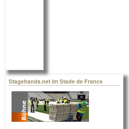
o
n
o
k
Stagehands.net im Stade de France