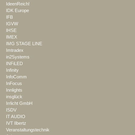
IdeenReich!
IDK Europe
IFB
IGVW
IHSE
IMEX
IMG STAGE LINE
Imtradex
in2Systems
INFiLED
Infinity
InfoComm
InFocus
Innlights
insglück
Irrlicht GmbH
ISDV
IT AUDIO
IVT Ilbertz
Veranstaltungstechnik