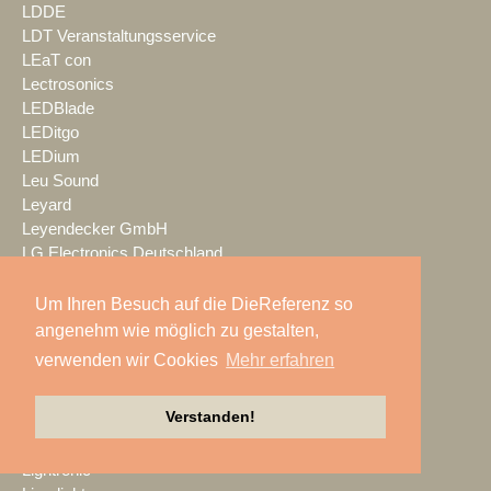
LDDE
LDT Veranstaltungsservice
LEaT con
Lectrosonics
LEDBlade
LEDitgo
LEDium
Leu Sound
Leyard
Leyendecker GmbH
LG Electronics Deutschland
Lichtwerk
Lifesize
Um Ihren Besuch auf die DieReferenz so
LIFTKET
angenehm wie möglich zu gestalten,
Light + Building
verwenden wir Cookies
Mehr erfahren
Light Event
lightconcept
Verstanden!
Lightlife
Lightpower
Lightronic