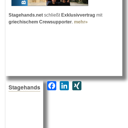
Stagehands.net
schließt
Exklusivvertrag
mit
griechischem Crewsupporter
.
mehr»
about Stagehands
in Griechenland
F
Li
XI
Stagehands
a
n
N
c
k
G
e
e
b
dI