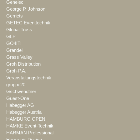
Genelec
George P. Johnson
Gerriets
GETEC Eventtechnik
Global Truss
GLP
GO4IT!
Grandel
Grass Valley
Groh Distribution
Groh-P.A.
Veranstaltungstechnik
gruppe20
Gschwendtner
Guest-One
Habegger AG
Habegger Austria
HAMBURG OPEN
HAMKE Event-Technik
HARMAN Professional
Harmonic Design