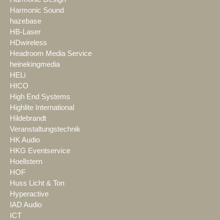
Harmonic Sound
hazebase
HB-Laser
HDwireless
Headroom Media Service
heinekingmedia
HELi
HICO
High End Systems
Highlite International
Hildebrandt
Veranstaltungstechnik
HK Audio
HKG Eventservice
Hoellstern
HOF
Huss Licht & Ton
Hyperactive
IAD Audio
ICT