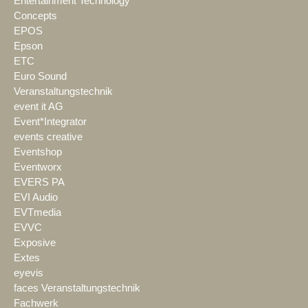
Entertainment Technology
Concepts
EPOS
Epson
ETC
Euro Sound
Veranstaltungstechnik
event it AG
Event*Integrator
events creative
Eventshop
Eventworx
EVERS PA
EVI Audio
EVTmedia
EVVC
Exposive
Extes
eyevis
faces Veranstaltungstechnik
Fachwerk