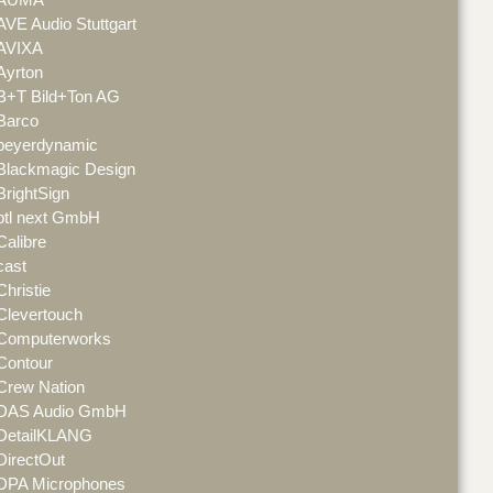
AVE Audio Stuttgart
AVIXA
Ayrton
B+T Bild+Ton AG
Barco
beyerdynamic
Blackmagic Design
BrightSign
btl next GmbH
Calibre
cast
Christie
Clevertouch
Computerworks
Contour
Crew Nation
DAS Audio GmbH
DetailKLANG
DirectOut
DPA Microphones