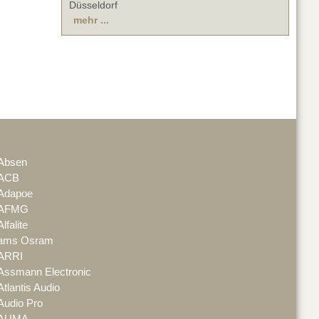
Düsseldorf
mehr ...
Absen
ACB
Adapoe
AFMG
Alfalite
ams Osram
ARRI
Assmann Electronic
Atlantis Audio
Audio Pro
AUMA