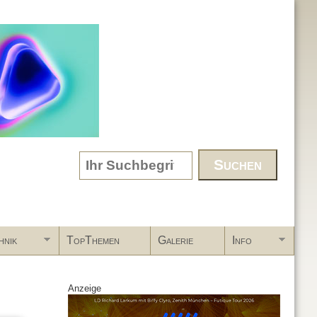
Search form
hnik
TopThemen
Galerie
Info
Anzeige