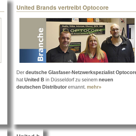
United Brands vertreibt Optocore
Der
deutsche Glasfaser-Netzwerkspezialist Optocor
e
hat
United B
in Düsseldorf zu seinem
neuen
ert in neue DiGiCo-Pulte
deutschen Distributor
ernannt.
mehr»
about United B