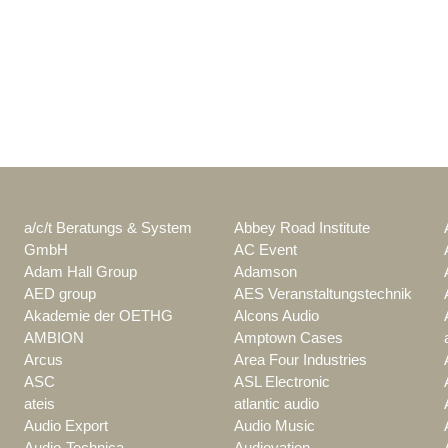
a/c/t Beratungs & System
Abbey Road Institute
GmbH
AC Event
Adam Hall Group
Adamson
AED group
AES Veranstaltungstechnik
Akademie der OETHG
Alcons Audio
AMBION
Amptown Cases
Arcus
Area Four Industries
ASC
ASL Electronic
ateis
atlantic audio
Audio Export
Audio Music
Audio-Technica
Audiovation