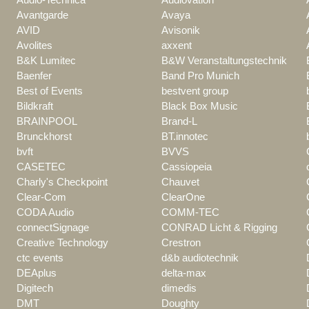
Avantgarde
Avaya
AVID
Avisonik
Avolites
axxent
B&K Lumitec
B&W Veranstaltungstechnik
Baenfer
Band Pro Munich
Best of Events
bestvent group
Bildkraft
Black Box Music
BRAINPOOL
Brand-L
Brunckhorst
BT.innotec
bvft
BVVS
CASETEC
Cassiopeia
Charly's Checkpoint
Chauvet
Clear-Com
ClearOne
CODA Audio
COMM-TEC
connectSignage
CONRAD Licht & Rigging
Creative Technology
Crestron
ctc events
d&b audiotechnik
DEAplus
delta-max
Digitech
dimedis
DMT
Doughty