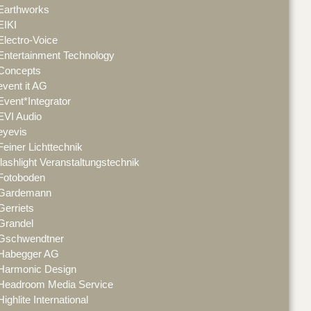
Earthworks
EIKI
Electro-Voice
Entertainment Technology
Concepts
event it AG
Event*Integrator
EVI Audio
eyevis
Feiner Lichttechnik
flashlight Veranstaltungstechnik
Fotoboden
Gardemann
Gerriets
Grandel
Gschwendtner
Habegger AG
Harmonic Design
Headroom Media Service
Highlite International