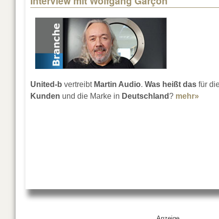
Interview mit Wolfgang Garçon
United-b
vertreibt
Martin Audio
.
Was heißt das
für di
Kunden
und die Marke in
Deutschland
?
mehr»
about
Anzeige