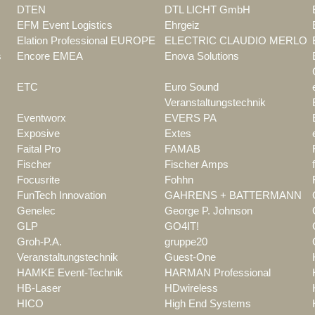
DTEN
DTL LICHT GmbH
EFM Event Logistics
Ehrgeiz
Elation Professional EUROPE
ELECTRIC CLAUDIO MERLO
s
Encore EMEA
Enova Solutions
ETC
Euro Sound
Veranstaltungstechnik
Eventworx
EVERS PA
Exposive
Extes
Faital Pro
FAMAB
Fischer
Fischer Amps
Focusrite
Fohhn
FunTech Innovation
GAHRENS + BATTERMANN
Genelec
George P. Johnson
GLP
GO4IT!
Groh-P.A.
gruppe20
Veranstaltungstechnik
Guest-One
HAMKE Event-Technik
HARMAN Professional
HB-Laser
HDwireless
HICO
High End Systems