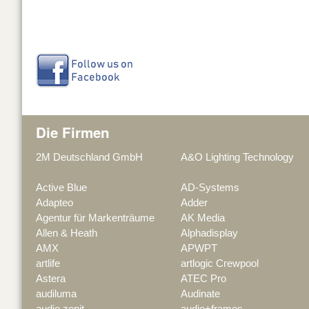
Die Firmen
2M Deutschland GmbH
A&O Lighting Technology
Active Blue
AD-Systems
Adapteo
Adder
Agentur für Markenträume
AK Media
Allen & Heath
Alphadisplay
AMX
APWPT
artlife
artlogic Crewpool
Astera
ATEC Pro
audiluma
Audinate
audio zenit
audio+frames