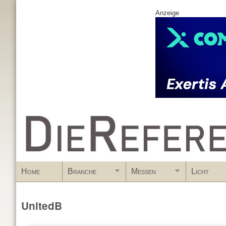
Anzeige
www.DieReferenz.de
Home
Branche
Messen
Licht
UnitedB