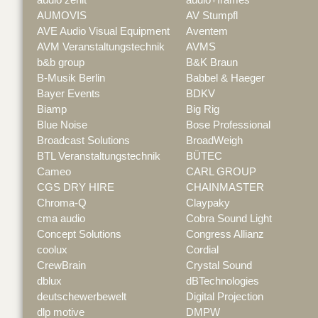
AUMOVIS
AV Stumpfl
AVE Audio Visual Equipment
Aventem
AVM Veranstaltungstechnik
AVMS
b&b group
B&K Braun
B-Musik Berlin
Babbel & Haeger
Bayer Events
BDKV
Biamp
Big Rig
Blue Noise
Bose Professional
Broadcast Solutions
BroadWeigh
BTL Veranstaltungstechnik
BÜTEC
Cameo
CARL GROUP
CGS DRY HIRE
CHAINMASTER
Chroma-Q
Claypaky
cma audio
Cobra Sound Light
Concept Solutions
Congress Allianz
coolux
Cordial
CrewBrain
Crystal Sound
dblux
dBTechnologies
deutschewerbewelt
Digital Projection
dlp motive
DMPW