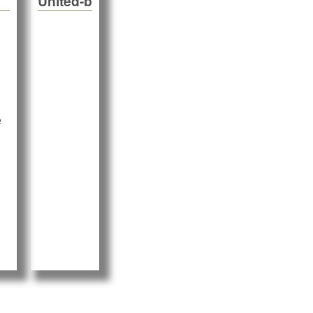
United-b
e
 Interview mit Wolfgang Garçon