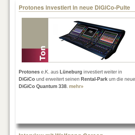
Protones investiert in neue DiGiCo-Pulte
Protones
e.K. aus
Lüneburg
investiert weiter in
DiGiCo
und erweitert seinen
Rental-Park
um die neu
DiGiCo Quantum 338
.
mehr»
about Protones investi