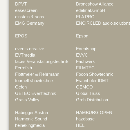
DPVT
Droneshow Alliance
easescreen
edelmat.GmbH
einstein & sons
ELA PRO
EMG Germany
ENCIRCLED audio.solution
EPOS
Epson
events creative
Eventshop
EVTmedia
EVVC
faces Veranstaltungstechnik
Fachwerk
Ferrofish
FILMTEC
Flottmeier & Rehrmann
Focon Showtechnic
fournell showtechnik
Fraunhofer IDMT
Gefen
GEMCO
GETEC Eventtechnik
Global Truss
Grass Valley
Groh Distribution
Habegger Austria
HAMBURG OPEN
Harmonic Sound
hazebase
heinekingmedia
HELi