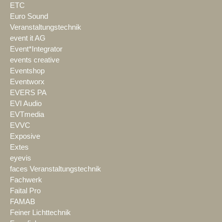
ETC
Euro Sound
Veranstaltungstechnik
event it AG
Event*Integrator
events creative
Eventshop
Eventworx
EVERS PA
EVI Audio
EVTmedia
EVVC
Exposive
Extes
eyevis
faces Veranstaltungstechnik
Fachwerk
Faital Pro
FAMAB
Feiner Lichttechnik