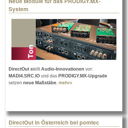
Neue Module für das PRODIGY.MX-
Pages
System
DirectOut s
tellt
Audio-Innovationen
vor:
MADI4.SRC.IO
und das
PRODIGY.MX-Upgrade
setzen
neue Maßstäbe
.
mehr»
about Neue Module für
das PRODIGY.MX-System
DirectOut in Österreich bei pomtec