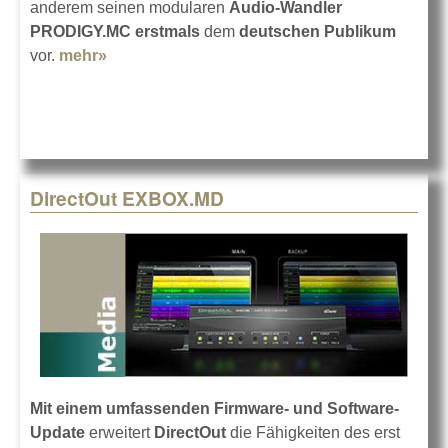
anderem seinen modularen
Audio-Wandler
PRODIGY.MC
erstmals
dem
deutschen Publikum
vor.
mehr»
about DirectOut auf der TMT 2018
DirectOut EXBOX.MD
Mit einem umfassenden Firmware- und Software-
Update
erweitert
DirectOut
die Fähigkeiten des erst