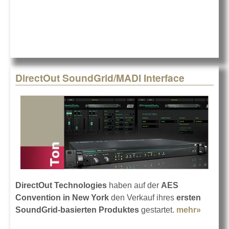
Direc
imple
glob
DirectOut SoundGrid/MADI Interface
DirectOut Technologies
haben auf der
AES
Convention in New York
den Verkauf ihres
ersten
SoundGrid-basierten Produktes
gestartet.
mehr»
about 
SoundG