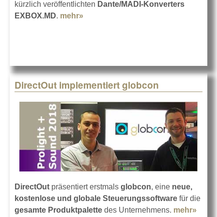
kürzlich veröffentlichten
Dante/MADI-Konverters
EXBOX.MD
.
mehr»
about DirectOut EXBOX.MD
DirectOut implementiert globcon
DirectOut
präsentiert erstmals
globcon
, eine
neue,
kostenlose und globale Steuerungssoftware
für die
gesamte Produktpalette
des Unternehmens.
mehr»
abou