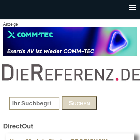
Skip to main content
Anzeige
www.DieReferenz.de
Search form
DirectOut