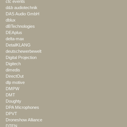
ctc events
d&b audiotechnik
DAS Audio GmbH
dblux
dBTechnologies
DEAplus
delta-max
DetailKLANG
deutschewerbewelt
Digital Projection
Digitech
dimedis
DirectOut
dlp motive
DMPW
DMT
Doughty
DPA Microphones
DPVT
Droneshow Alliance
DTEN