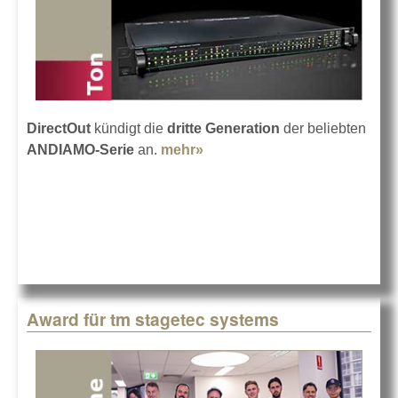
DirectOut
kündigt die
dritte Generation
der beliebten
ANDIAMO-Serie
an.
mehr»
about DirectOut: Neuer
ANDIAMO
Award für tm stagetec systems