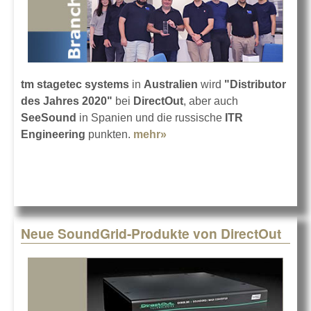
tm stagetec systems
in
Australien
wird
"Distributor
des Jahres 2020"
bei
DirectOut
, aber auch
SeeSound
in Spanien und die russische
ITR
Engineering
punkten.
mehr»
about Award für tm
stagetec systems
Neue SoundGrid-Produkte von DirectOut