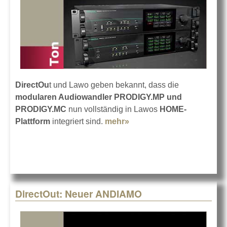
DirectOu
t und Lawo geben bekannt, dass die
modularen Audiowandler PRODIGY.MP und
PRODIGY.MC
nun vollständig in Lawos
HOME-
Plattform
integriert sind.
mehr»
about DirectOut im
HOME-System von
LAWO
DirectOut: Neuer ANDIAMO