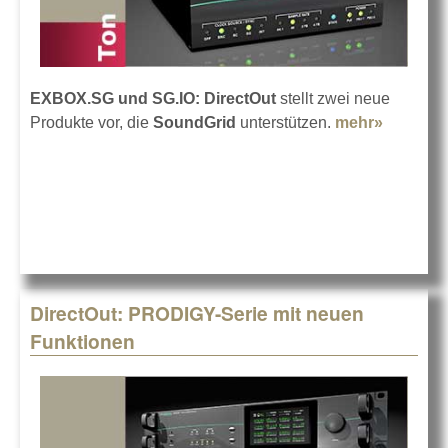
EXBOX.SG und SG.IO:
DirectOut
stellt zwei neue
Produkte vor, die
SoundGrid
unterstützen.
mehr»
about N
SoundGr
Produkt
von
DirectOu
DirectOut: PRODIGY-Serie mit neuen
Funktionen