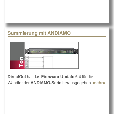
Interfa
Summierung mit ANDIAMO
DirectOut
hat das
Firmware-Update 6.4
für die
Wandler der
ANDIAMO-Serie
herausgegeben.
mehr»
abo
Sum
mit
AND