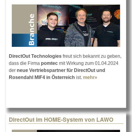
DirectOut Technologies
freut sich bekannt zu geben,
dass die Firma
pomtec
mit Wirkung zum 01.04.2024
der
neue Vertriebspartner für DirectOut und
Rosendahl MIF4 in Österreich
ist.
mehr»
about
DirectOut in
Österreich bei
pomtec
DirectOut im HOME-System von LAWO