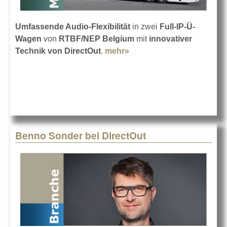
Umfassende Audio-Flexibilität
in zwei
Full-IP-Ü-
Wagen
von
RTBF/NEP Belgium
mit
innovativer
Technik von DirectOut
.
mehr»
about DirectOut-Technik
im Full-IP-Ü-Wagen
Benno Sonder bei DirectOut