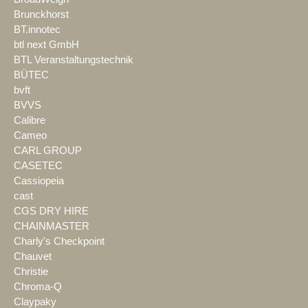
Brunckhorst
BT.innotec
btl next GmbH
BTL Veranstaltungstechnik
BÜTEC
bvft
BVVS
Calibre
Cameo
CARL GROUP
CASETEC
Cassiopeia
cast
CGS DRY HIRE
CHAINMASTER
Charly's Checkpoint
Chauvet
Christie
Chroma-Q
Claypaky