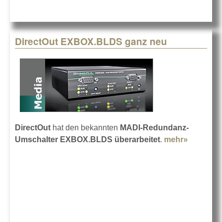
DirectOut EXBOX.BLDS ganz neu
DirectOut
hat den bekannten
MADI-Redundanz-
Umschalter EXBOX.BLDS überarbeitet
.
mehr»
about
DirectOu
EXBOX.
ganz ne