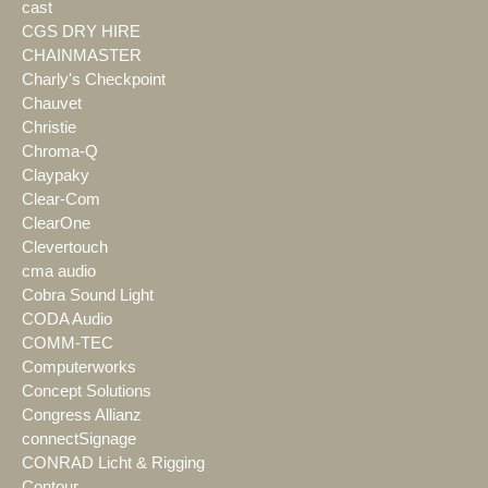
cast
CGS DRY HIRE
CHAINMASTER
Charly's Checkpoint
Chauvet
Christie
Chroma-Q
Claypaky
Clear-Com
ClearOne
Clevertouch
cma audio
Cobra Sound Light
CODA Audio
COMM-TEC
Computerworks
Concept Solutions
Congress Allianz
connectSignage
CONRAD Licht & Rigging
Contour