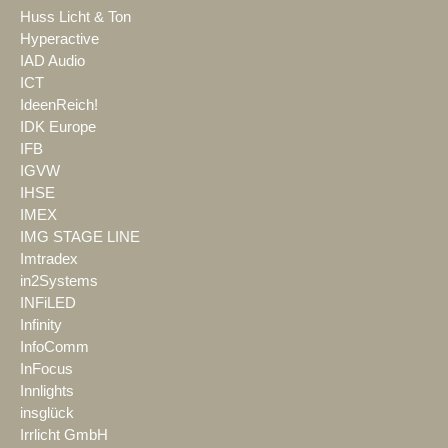
Huss Licht & Ton
Hyperactive
IAD Audio
ICT
IdeenReich!
IDK Europe
IFB
IGVW
IHSE
IMEX
IMG STAGE LINE
Imtradex
in2Systems
INFiLED
Infinity
InfoComm
InFocus
Innlights
insglück
Irrlicht GmbH