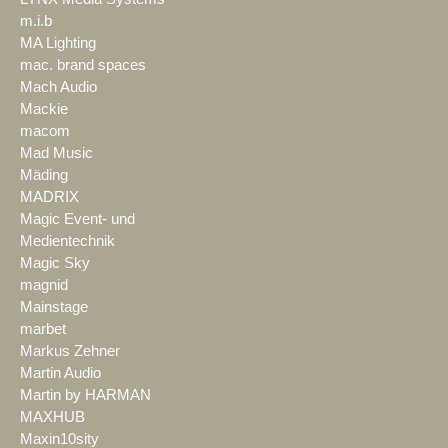
m.i.b
MA Lighting
mac. brand spaces
Mach Audio
Mackie
macom
Mad Music
Mäding
MADRIX
Magic Event- und
Medientechnik
Magic Sky
magnid
Mainstage
marbet
Markus Zehner
Martin Audio
Martin by HARMAN
MAXHUB
Maxin10sity