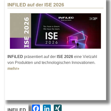
INFiLED auf der ISE 2026
INFiLED
präsentiert auf der
ISE 2026
eine Vielzahl
von Produkten und technologischen Innovationen.
mehr»
about INFiLED auf der ISE 2026
F
Li
XI
INFiLED