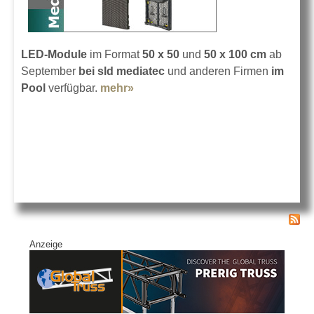
LED-Module
im Format
50 x 50
und
50 x 100 cm
ab
September
bei sld mediatec
und anderen Firmen
im
Pool
verfügbar.
mehr»
about INFiLED 5,9 mm bei sld
mediatec
Anzeige