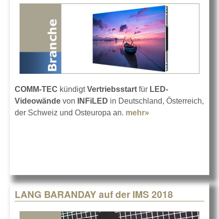
COMM-TEC
kündigt
Vertriebsstart
für
LED-
Videowände
von
INFiLED
in Deutschland, Österreich,
der Schweiz und Osteuropa an.
mehr»
about INFiLED-
LED-Videowände
bei COMM-TEC
LANG BARANDAY auf der IMS 2018