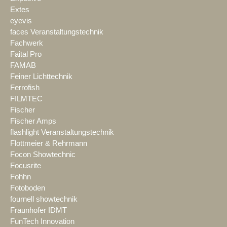
Extes
eyevis
faces Veranstaltungstechnik
Fachwerk
Faital Pro
FAMAB
Feiner Lichttechnik
Ferrofish
FILMTEC
Fischer
Fischer Amps
flashlight Veranstaltungstechnik
Flottmeier & Rehrmann
Focon Showtechnic
Focusrite
Fohhn
Fotoboden
fournell showtechnik
Fraunhofer IDMT
FunTech Innovation