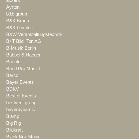
axxent
Ayrton
b&b group
B&K Braun
B&K Lumitec
B&W Veranstaltungstechnik
B+T Bild+Ton AG
B-Musik Berlin
Babbel & Haeger
Baenfer
Band Pro Munich
Barco
Bayer Events
BDKV
Best of Events
bestvent group
beyerdynamic
Biamp
Big Rig
Bildkraft
Black Box Music