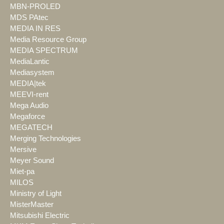
MBN-PROLED
MDS PAtec
MEDIA IN RES
Media Resource Group
MEDIA SPECTRUM
MediaLantic
Mediasystem
MEDIA|tek
MEEVI-rent
Mega Audio
Megaforce
MEGATECH
Merging Technologies
Mersive
Meyer Sound
Miet-pa
MILOS
Ministry of Light
MisterMaster
Mitsubishi Electric