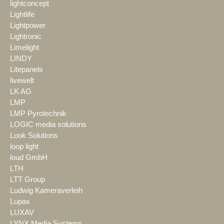
lightconcept
Lightlife
Lightpower
Lightronic
Limelight
LINDY
Litepanels
livewelt
LK AG
LMP
LMP Pyrotechnik
LOGIC media solutions
Look Solutions
loop light
loud GmbH
LTH
LTT Group
Ludwig Kameraverleih
Lupax
LUXAV
LYNX Media Systems