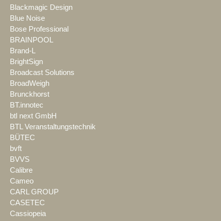
Blackmagic Design
Blue Noise
Bose Professional
BRAINPOOL
Brand-L
BrightSign
Broadcast Solutions
BroadWeigh
Brunckhorst
BT.innotec
btl next GmbH
BTL Veranstaltungstechnik
BÜTEC
bvft
BVVS
Calibre
Cameo
CARL GROUP
CASETEC
Cassiopeia