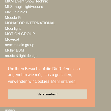
MKM Event Show Technik
MLS magic light+sound
MMC Studios
Modulo Pi
MONACOR INTERNATIONAL
Moonlight
MOTION GROUP
Movecat
msm studio group
Müller BBM
music & light design
MUTEC
NEC Display Solutions
Um Ihren Besuch auf die DieReferenz so
NEEC Audio
angenehm wie möglich zu gestalten,
Neumann&Müller
verwenden wir Cookies
Mehr erfahren
Neumann.Berlin
Nexo
NicLen
Verstanden!
NIEMEIER Event Tools
NIYU.productions
nobeo