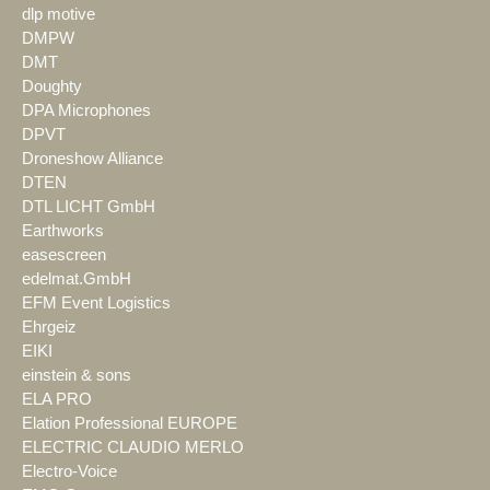
dlp motive
DMPW
DMT
Doughty
DPA Microphones
DPVT
Droneshow Alliance
DTEN
DTL LICHT GmbH
Earthworks
easescreen
edelmat.GmbH
EFM Event Logistics
Ehrgeiz
EIKI
einstein & sons
ELA PRO
Elation Professional EUROPE
ELECTRIC CLAUDIO MERLO
Electro-Voice