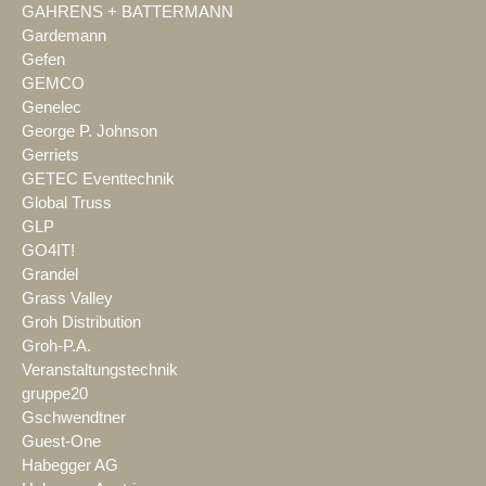
GAHRENS + BATTERMANN
Gardemann
Gefen
GEMCO
Genelec
George P. Johnson
Gerriets
GETEC Eventtechnik
Global Truss
GLP
GO4IT!
Grandel
Grass Valley
Groh Distribution
Groh-P.A.
Veranstaltungstechnik
gruppe20
Gschwendtner
Guest-One
Habegger AG