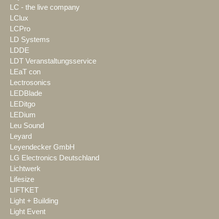
LC - the live company
LClux
LCPro
LD Systems
LDDE
LDT Veranstaltungsservice
LEaT con
Lectrosonics
LEDBlade
LEDitgo
LEDium
Leu Sound
Leyard
Leyendecker GmbH
LG Electronics Deutschland
Lichtwerk
Lifesize
LIFTKET
Light + Building
Light Event