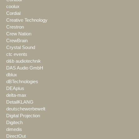
coolux
Cordial
Creative Technology
Crestron
Crew Nation
CrewBrain
Crystal Sound
ctc events
d&b audiotechnik
DAS Audio GmbH
dblux
dBTechnologies
DEAplus
delta-max
DetailKLANG
deutschewerbewelt
Digital Projection
Digitech
dimedis
DirectOut