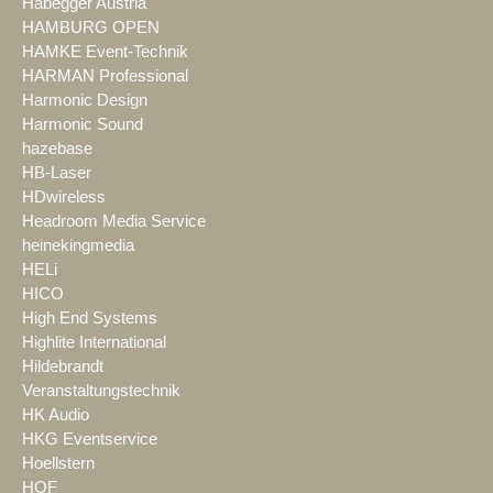
Habegger Austria
HAMBURG OPEN
HAMKE Event-Technik
HARMAN Professional
Harmonic Design
Harmonic Sound
hazebase
HB-Laser
HDwireless
Headroom Media Service
heinekingmedia
HELi
HICO
High End Systems
Highlite International
Hildebrandt
Veranstaltungstechnik
HK Audio
HKG Eventservice
Hoellstern
HOF