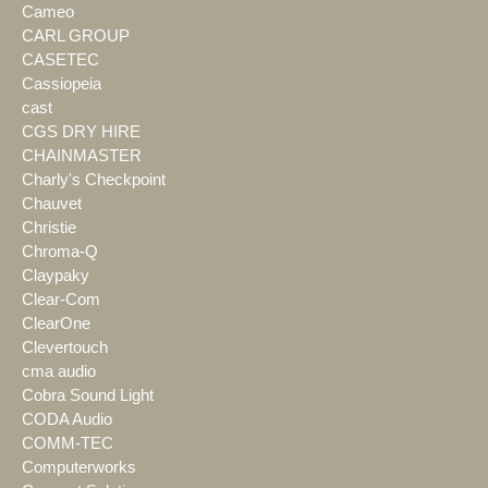
Cameo
CARL GROUP
CASETEC
Cassiopeia
cast
CGS DRY HIRE
CHAINMASTER
Charly's Checkpoint
Chauvet
Christie
Chroma-Q
Claypaky
Clear-Com
ClearOne
Clevertouch
cma audio
Cobra Sound Light
CODA Audio
COMM-TEC
Computerworks