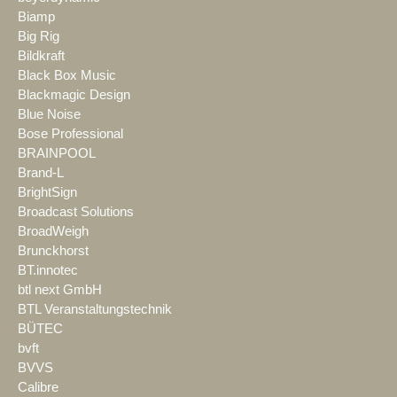
Biamp
Big Rig
Bildkraft
Black Box Music
Blackmagic Design
Blue Noise
Bose Professional
BRAINPOOL
Brand-L
BrightSign
Broadcast Solutions
BroadWeigh
Brunckhorst
BT.innotec
btl next GmbH
BTL Veranstaltungstechnik
BÜTEC
bvft
BVVS
Calibre