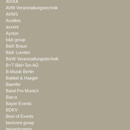
AVIXA
AVM Veranstaltungstechnik
AVMS
Avolites
axxent
Ayrton
b&b group
B&K Braun
B&K Lumitec
B&W Veranstaltungstechnik
B+T Bild+Ton AG
B-Musik Berlin
Babbel & Haeger
Baenfer
Band Pro Munich
Barco
Bayer Events
BDKV
Best of Events
bestvent group
beyerdynamic