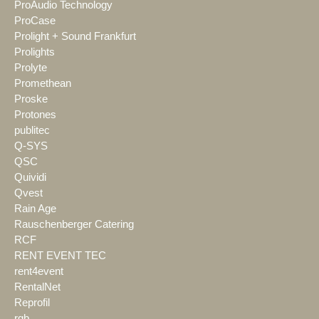
ProAudio Technology
ProCase
Prolight + Sound Frankfurt
Prolights
Prolyte
Promethean
Proske
Protones
publitec
Q-SYS
QSC
Quividi
Qvest
Rain Age
Rauschenberger Catering
RCF
RENT EVENT TEC
rent4event
RentalNet
Reprofil
rgb