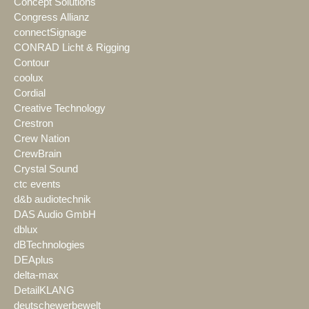
Concept Solutions
Congress Allianz
connectSignage
CONRAD Licht & Rigging
Contour
coolux
Cordial
Creative Technology
Crestron
Crew Nation
CrewBrain
Crystal Sound
ctc events
d&b audiotechnik
DAS Audio GmbH
dblux
dBTechnologies
DEAplus
delta-max
DetailKLANG
deutschewerbewelt