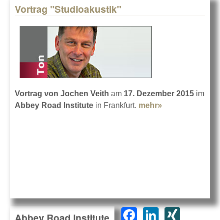
Vortrag "Studioakustik"
Vortrag von Jochen Veith
am
17. Dezember 2015
im
Abbey Road Institute
in Frankfurt.
mehr»
about Vortrag
"Studioakustik
F
Li
XI
Abbey Road Institute