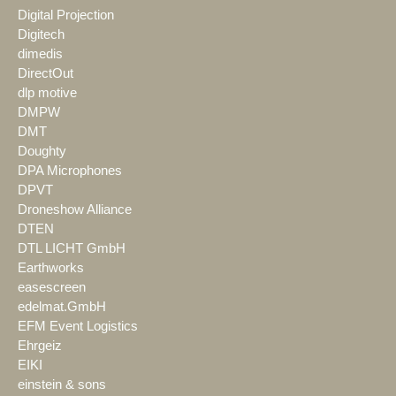
Digital Projection
Digitech
dimedis
DirectOut
dlp motive
DMPW
DMT
Doughty
DPA Microphones
DPVT
Droneshow Alliance
DTEN
DTL LICHT GmbH
Earthworks
easescreen
edelmat.GmbH
EFM Event Logistics
Ehrgeiz
EIKI
einstein & sons