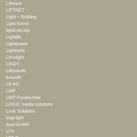
Lifesize
LIFTKET
Light + Building
Light Event
lightconcept
Lightlife
Lightpower
Lightronic
Limelight
LINDY
Litepanels
livewelt
LK AG
LMP
LMP Pyrotechnik
LOGIC media solutions
Look Solutions
loop light
loud GmbH
LTH