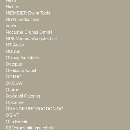
Nexo
NicLen
NIEMEIER Event Tools
NIYU.productions
nobeo
Nocturne Drones GmbH
NPB Veranstaltungstechnik
NTi Audio
NÜSSLI
Oblong Industries
Octopus
Oehlbach Kabel
OETHG
OKG-AV
Omron
Optimahl Catering
Optocore
ORANGE PRODUCTION DG
OS-VT
Otto Events
P2 Veranstaltungstechnik