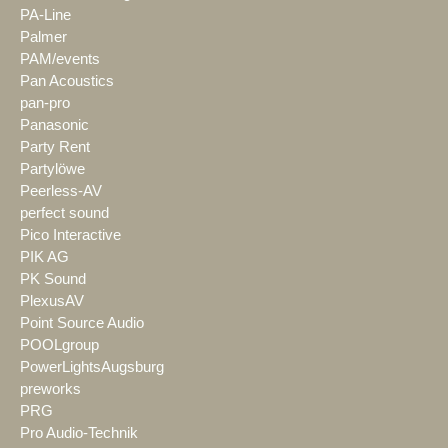
PA-Line
Palmer
PAM/events
Pan Acoustics
pan-pro
Panasonic
Party Rent
Partylöwe
Peerless-AV
perfect sound
Pico Interactive
PIK AG
PK Sound
PlexusAV
Point Source Audio
POOLgroup
PowerLightsAugsburg
preworks
PRG
Pro Audio-Technik