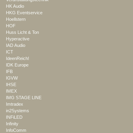
HK Audio
HKG Eventservice
Hoellstern
HOF
Huss Licht & Ton
Hyperactive
IAD Audio
ICT
IdeenReich!
IDK Europe
IFB
IGVW
IHSE
IMEX
IMG STAGE LINE
Imtradex
in2Systems
INFiLED
Infinity
InfoComm