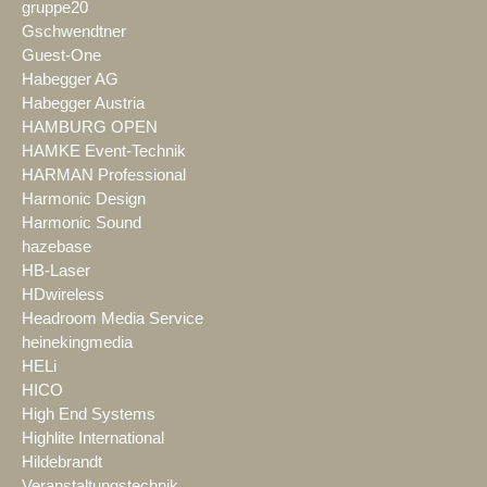
gruppe20
Gschwendtner
Guest-One
Habegger AG
Habegger Austria
HAMBURG OPEN
HAMKE Event-Technik
HARMAN Professional
Harmonic Design
Harmonic Sound
hazebase
HB-Laser
HDwireless
Headroom Media Service
heinekingmedia
HELi
HICO
High End Systems
Highlite International
Hildebrandt
Veranstaltungstechnik