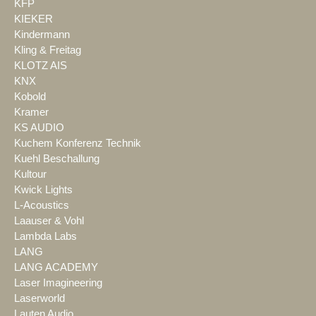
KFP
KIEKER
Kindermann
Kling & Freitag
KLOTZ AIS
KNX
Kobold
Kramer
KS AUDIO
Kuchem Konferenz Technik
Kuehl Beschallung
Kultour
Kwick Lights
L-Acoustics
Laauser & Vohl
Lambda Labs
LANG
LANG ACADEMY
Laser Imagineering
Laserworld
Lauten Audio