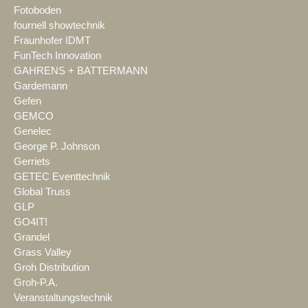
Fotoboden
fournell showtechnik
Fraunhofer IDMT
FunTech Innovation
GAHRENS + BATTERMANN
Gardemann
Gefen
GEMCO
Genelec
George P. Johnson
Gerriets
GETEC Eventtechnik
Global Truss
GLP
GO4IT!
Grandel
Grass Valley
Groh Distribution
Groh-P.A.
Veranstaltungstechnik