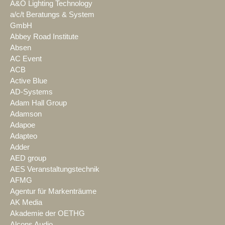
A&O Lighting Technology
a/c/t Beratungs & System
GmbH
Abbey Road Institute
Absen
AC Event
ACB
Active Blue
AD-Systems
Adam Hall Group
Adamson
Adapoe
Adapteo
Adder
AED group
AES Veranstaltungstechnik
AFMG
Agentur für Markenträume
AK Media
Akademie der OETHG
Alcons Audio