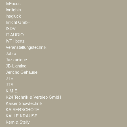
InFocus
Innlights
insglück
Irrlicht GmbH
ISDV
IT AUDIO
IVT Ilbertz
Veranstaltungstechnik
Jabra
Jazzunique
JB-Lighting
Jericho Gehäuse
JTE
JTS
K.M.E.
K24 Technik & Vertrieb GmbH
Kaiser Showtechnik
KAISERSCHOTE
KALLE KRAUSE
Kern & Stelly