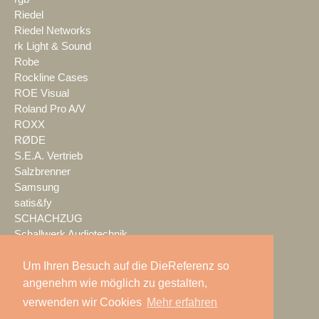
Riedel
Riedel Networks
rk Light & Sound
Robe
Rockline Cases
ROE Visual
Roland Pro A/V
ROXX
RØDE
S.E.A. Vertrieb
Salzbrenner
Samsung
satis&fy
SCHACHZUG
Schallwerk Audiotechnik
Scheinwurf
Schnick-Schnack-Systems
Um Ihren Besuch auf die DieReferenz so
SCHOEPS
angenehm wie möglich zu gestalten,
Screen Visions
verwenden wir Cookies
Mehr erfahren
ScreenBeam