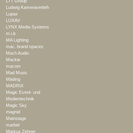
LTT Group
Ludwig Kameraverleih
Lupax
LUXAV
LYNX Media Systems
m.i.b
MA Lighting
mac. brand spaces
Mach Audio
Mackie
macom
Mad Music
Mäding
MADRIX
Magic Event- und
Medientechnik
Magic Sky
magnid
Mainstage
marbet
Markus Zehner