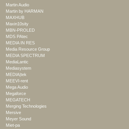
Martin Audio
Martin by HARMAN
MAXHUB
Maxin10sity
MBN-PROLED
MDS PAtec
MEDIA IN RES
Media Resource Group
MEDIA SPECTRUM
MediaLantic
Mediasystem
MEDIA|tek
MEEVI-rent
Mega Audio
Megaforce
MEGATECH
Merging Technologies
Mersive
Meyer Sound
Miet-pa