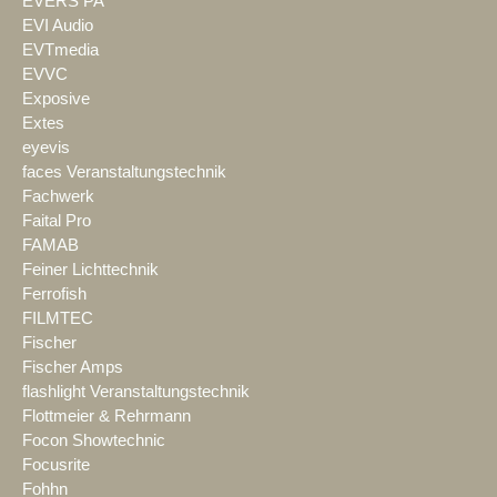
EVERS PA
EVI Audio
EVTmedia
EVVC
Exposive
Extes
eyevis
faces Veranstaltungstechnik
Fachwerk
Faital Pro
FAMAB
Feiner Lichttechnik
Ferrofish
FILMTEC
Fischer
Fischer Amps
flashlight Veranstaltungstechnik
Flottmeier & Rehrmann
Focon Showtechnic
Focusrite
Fohhn