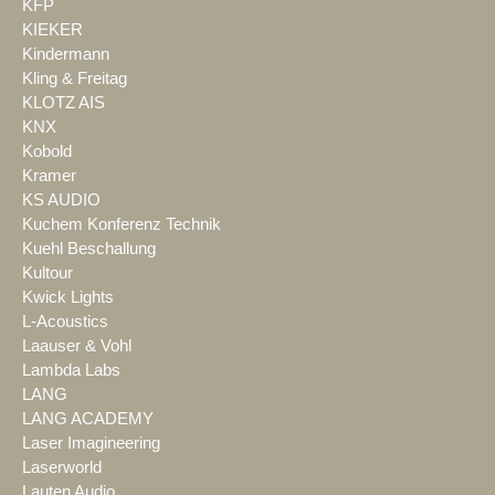
KFP
KIEKER
Kindermann
Kling & Freitag
KLOTZ AIS
KNX
Kobold
Kramer
KS AUDIO
Kuchem Konferenz Technik
Kuehl Beschallung
Kultour
Kwick Lights
L-Acoustics
Laauser & Vohl
Lambda Labs
LANG
LANG ACADEMY
Laser Imagineering
Laserworld
Lauten Audio