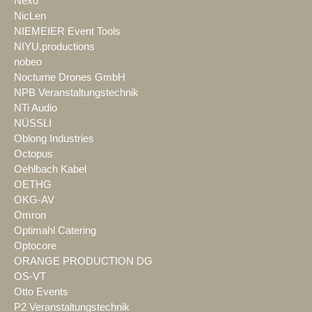
Nexo
NicLen
NIEMEIER Event Tools
NIYU.productions
nobeo
Nocturne Drones GmbH
NPB Veranstaltungstechnik
NTi Audio
NÜSSLI
Oblong Industries
Octopus
Oehlbach Kabel
OETHG
OKG-AV
Omron
Optimahl Catering
Optocore
ORANGE PRODUCTION DG
OS-VT
Otto Events
P2 Veranstaltungstechnik