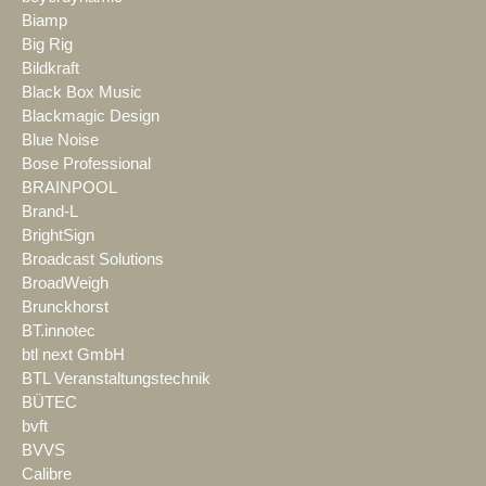
Biamp
Big Rig
Bildkraft
Black Box Music
Blackmagic Design
Blue Noise
Bose Professional
BRAINPOOL
Brand-L
BrightSign
Broadcast Solutions
BroadWeigh
Brunckhorst
BT.innotec
btl next GmbH
BTL Veranstaltungstechnik
BÜTEC
bvft
BVVS
Calibre