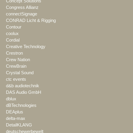
Concept Solutions
Congress Allianz
connectSignage
CONRAD Licht & Rigging
Contour
coolux
Cordial
Creative Technology
Crestron
Crew Nation
CrewBrain
Crystal Sound
ctc events
d&b audiotechnik
DAS Audio GmbH
dblux
dBTechnologies
DEAplus
delta-max
DetailKLANG
deutschewerbewelt