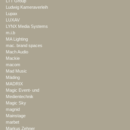
LTT Group
Ludwig Kameraverleih
Lupax
LUXAV
LYNX Media Systems
m.i.b
MA Lighting
mac. brand spaces
Mach Audio
Mackie
macom
Mad Music
Mäding
MADRIX
Magic Event- und
Medientechnik
Magic Sky
magnid
Mainstage
marbet
Markus Zehner