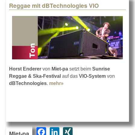
Reggae mit dBTechnologies VIO
Horst Enderer
von
Miet-pa
setzt beim
Sunrise
Reggae & Ska-Festival
auf das
VIO-System
von
dBTechnologies
.
mehr»
about Reggae mit
dBTechnologies VIO
F
Li
XI
Miet-pa