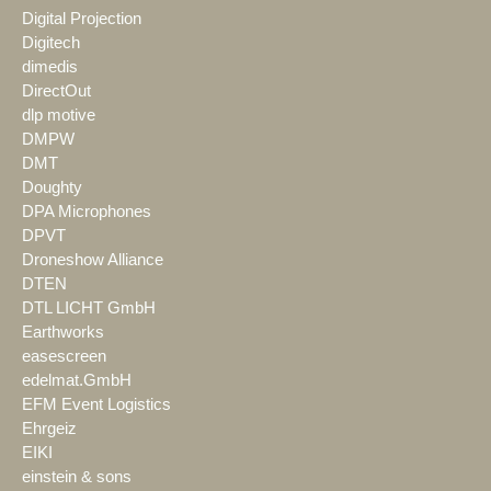
Digital Projection
Digitech
dimedis
DirectOut
dlp motive
DMPW
DMT
Doughty
DPA Microphones
DPVT
Droneshow Alliance
DTEN
DTL LICHT GmbH
Earthworks
easescreen
edelmat.GmbH
EFM Event Logistics
Ehrgeiz
EIKI
einstein & sons