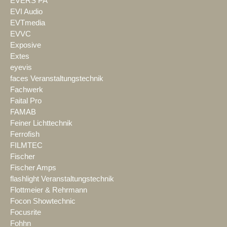
EVERS PA
EVI Audio
EVTmedia
EVVC
Exposive
Extes
eyevis
faces Veranstaltungstechnik
Fachwerk
Faital Pro
FAMAB
Feiner Lichttechnik
Ferrofish
FILMTEC
Fischer
Fischer Amps
flashlight Veranstaltungstechnik
Flottmeier & Rehrmann
Focon Showtechnic
Focusrite
Fohhn