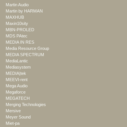
Martin Audio
Martin by HARMAN
MAXHUB
Maxin10sity
MBN-PROLED
MDS PAtec
MEDIA IN RES
Media Resource Group
MEDIA SPECTRUM
MediaLantic
Mediasystem
MEDIA|tek
MEEVI-rent
Mega Audio
Megaforce
MEGATECH
Merging Technologies
Mersive
Meyer Sound
Miet-pa