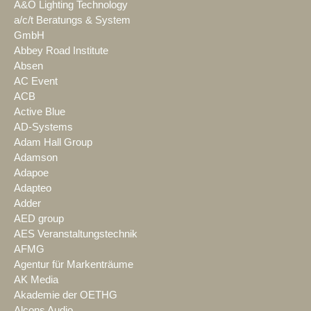
A&O Lighting Technology
a/c/t Beratungs & System
GmbH
Abbey Road Institute
Absen
AC Event
ACB
Active Blue
AD-Systems
Adam Hall Group
Adamson
Adapoe
Adapteo
Adder
AED group
AES Veranstaltungstechnik
AFMG
Agentur für Markenträume
AK Media
Akademie der OETHG
Alcons Audio