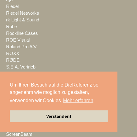
Riedel
Riedel Networks
rk Light & Sound
Robe
Rockline Cases
ROE Visual
Roland Pro A/V
ROXX
RØDE
S.E.A. Vertrieb
Salzbrenner
Samsung
Um Ihren Besuch auf die DieReferenz so
satis&fy
angenehm wie möglich zu gestalten,
SCHACHZUG
verwenden wir Cookies
Mehr erfahren
Schallwerk Audiotechnik
Scheinwurf
Schnick-Schnack-Systems
Verstanden!
SCHOEPS
Screen Visions
ScreenBeam