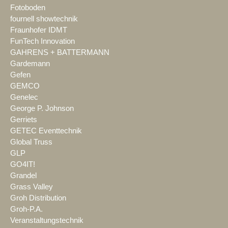
Fotoboden
fournell showtechnik
Fraunhofer IDMT
FunTech Innovation
GAHRENS + BATTERMANN
Gardemann
Gefen
GEMCO
Genelec
George P. Johnson
Gerriets
GETEC Eventtechnik
Global Truss
GLP
GO4IT!
Grandel
Grass Valley
Groh Distribution
Groh-P.A.
Veranstaltungstechnik