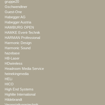
gruppe20
Gschwendtner
Guest-One
Habegger AG
Habegger Austria
HAMBURG OPEN
HAMKE Event-Technik
HARMAN Professional
Harmonic Design
Harmonic Sound
hazebase
HB-Laser
HDwireless
Headroom Media Service
heinekingmedia
HELi
HICO
High End Systems
Highlite International
Hildebrandt
Veranstaltungstechnik