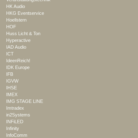
HK Audio
HKG Eventservice
Hoellstern
HOF
Huss Licht & Ton
Hyperactive
IAD Audio
ICT
IdeenReich!
IDK Europe
IFB
IGVW
IHSE
IMEX
IMG STAGE LINE
Imtradex
in2Systems
INFiLED
Infinity
InfoComm