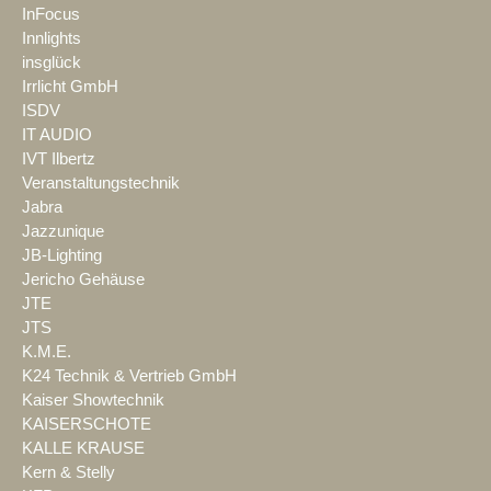
InFocus
Innlights
insglück
Irrlicht GmbH
ISDV
IT AUDIO
IVT Ilbertz
Veranstaltungstechnik
Jabra
Jazzunique
JB-Lighting
Jericho Gehäuse
JTE
JTS
K.M.E.
K24 Technik & Vertrieb GmbH
Kaiser Showtechnik
KAISERSCHOTE
KALLE KRAUSE
Kern & Stelly