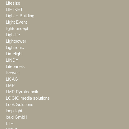
Lifesize
LIFTKET
Light + Building
Light Event
lightconcept
Lightlife
Lightpower
Lightronic
Limelight
LINDY
Litepanels
livewelt
LK AG
LMP
LMP Pyrotechnik
LOGIC media solutions
Look Solutions
loop light
loud GmbH
LTH