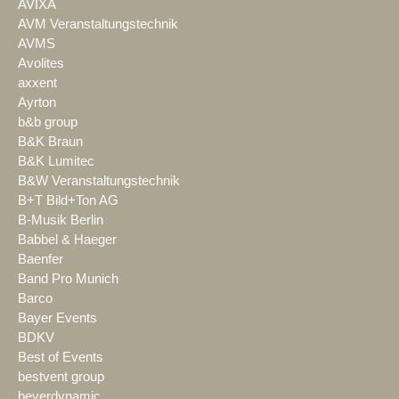
AVIXA
AVM Veranstaltungstechnik
AVMS
Avolites
axxent
Ayrton
b&b group
B&K Braun
B&K Lumitec
B&W Veranstaltungstechnik
B+T Bild+Ton AG
B-Musik Berlin
Babbel & Haeger
Baenfer
Band Pro Munich
Barco
Bayer Events
BDKV
Best of Events
bestvent group
beyerdynamic