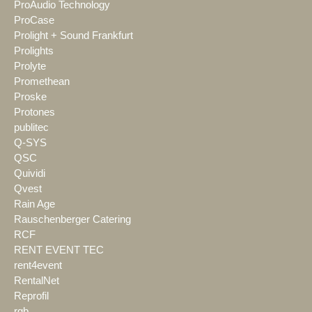
ProAudio Technology
ProCase
Prolight + Sound Frankfurt
Prolights
Prolyte
Promethean
Proske
Protones
publitec
Q-SYS
QSC
Quividi
Qvest
Rain Age
Rauschenberger Catering
RCF
RENT EVENT TEC
rent4event
RentalNet
Reprofil
rgb