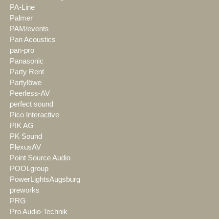
PA-Line
Palmer
PAM/events
Pan Acoustics
pan-pro
Panasonic
Party Rent
Partylöwe
Peerless-AV
perfect sound
Pico Interactive
PIK AG
PK Sound
PlexusAV
Point Source Audio
POOLgroup
PowerLightsAugsburg
preworks
PRG
Pro Audio-Technik