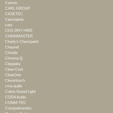
Cameo
CARL GROUP
CASETEC
Cassiopeia
cast
CGS DRY HIRE
CHAINMASTER
Charly's Checkpoint
Chauvet
Christie
Chroma-Q
Claypaky
Clear-Com
ClearOne
Clevertouch
cma audio
Cobra Sound Light
CODA Audio
COMM-TEC
Computerworks