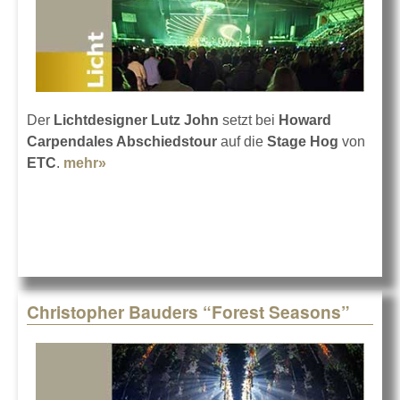
Der
Lichtdesigner Lutz John
setzt bei
Howard
Carpendales Abschiedstour
auf die
Stage Hog
von
ETC
.
mehr»
about Howard Carpendale und die Hog
Christopher Bauders “Forest Seasons”