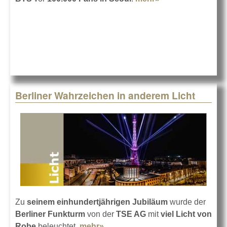
mit ETC Hog in
Seoul
Berliner Wahrzeichen in anderem Licht
Zu
seinem einhundertjährigen Jubiläum
wurde der
Berliner Funkturm
von der
TSE AG
mit
viel Licht von
Robe
beleuchtet.
mehr»
about Berliner Wahrzeichen in