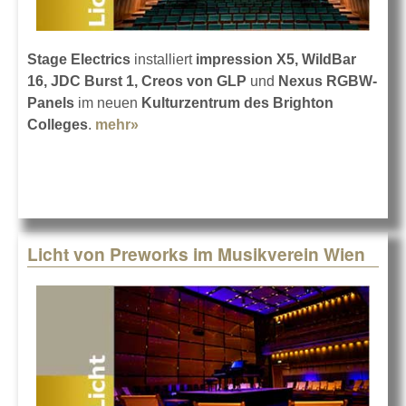
Stage Electrics
installiert
impression X5, WildBar
16, JDC Burst 1, Creos von GLP
und
Nexus RGBW-
Panels
im neuen
Kulturzentrum des Brighton
Colleges
.
mehr»
about Viel Licht von GLP in Brighton
Licht von Preworks im Musikverein Wien