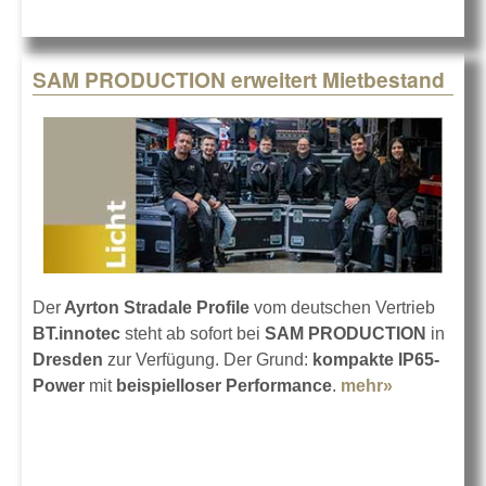
SAM PRODUCTION erweitert Mietbestand
Der
Ayrton Stradale Profile
vom deutschen Vertrieb
BT.innotec
steht ab sofort bei
SAM PRODUCTION
in
Dresden
zur Verfügung. Der Grund:
kompakte IP65-
Power
mit
beispielloser Performance
.
mehr»
about SAM
PRODUCT
erweitert
Mietbestan