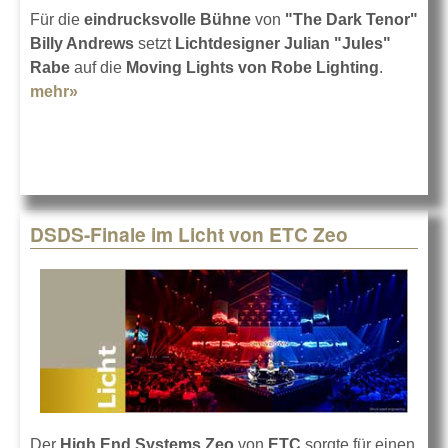
Für die
eindrucksvolle Bühne
von
"The Dark Tenor"
Billy Andrews
setzt
Lichtdesigner Julian "Jules"
Rabe
auf die
Moving Lights von Robe Lighting
.
mehr»
about "The Dark Tenor" im Robe-Licht
DSDS-Finale im Licht von ETC Zeo
Der
High End Systems Zeo
von
ETC
sorgte für einen