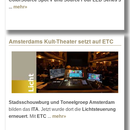
...
mehr»
about Tarkington mit neuem Licht von ETC
Amsterdams Kult-Theater setzt auf ETC
Stadsschouwburg und Toneelgroep Amsterdam
bilden das
ITA
. Jetzt wurde dort die
Lichtsteuerung
erneuert
. Mit
ETC
...
mehr»
about Amsterdams Kult-
Theater setzt auf ETC