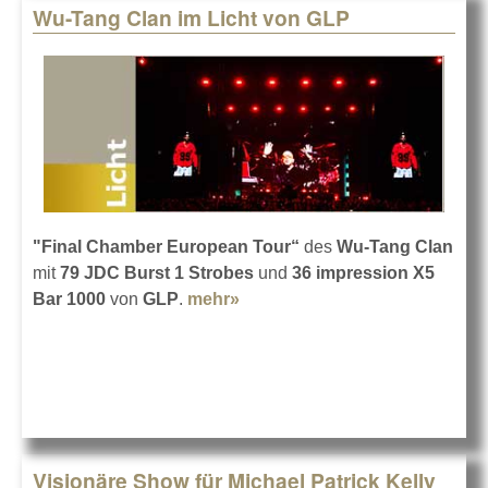
Wu-Tang Clan im Licht von GLP
"Final Chamber European Tour“
des
Wu-Tang Clan
mit
79 JDC Burst 1 Strobes
und
36 impression X5
Bar 1000
von
GLP
.
mehr»
about Wu-Tang Clan im Licht
von GLP
Visionäre Show für Michael Patrick Kelly