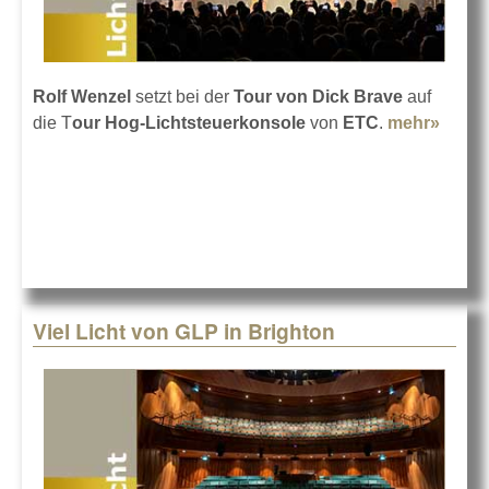
Rolf Wenzel
setzt bei der
Tour von Dick Brave
auf
die T
our Hog-Lichtsteuerkonsole
von
ETC
.
mehr»
about
Dick
Brave
mit
der
Hog
auf
Tour
Viel Licht von GLP in Brighton