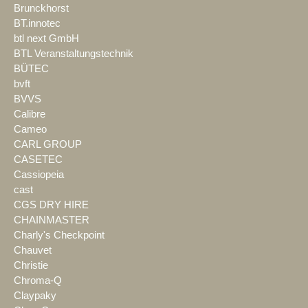
Brunckhorst
BT.innotec
btl next GmbH
BTL Veranstaltungstechnik
BÜTEC
bvft
BVVS
Calibre
Cameo
CARL GROUP
CASETEC
Cassiopeia
cast
CGS DRY HIRE
CHAINMASTER
Charly's Checkpoint
Chauvet
Christie
Chroma-Q
Claypaky