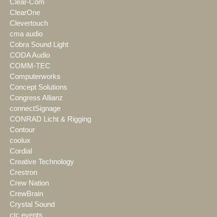
Clear-Com
ClearOne
Clevertouch
cma audio
Cobra Sound Light
CODA Audio
COMM-TEC
Computerworks
Concept Solutions
Congress Allianz
connectSignage
CONRAD Licht & Rigging
Contour
coolux
Cordial
Creative Technology
Crestron
Crew Nation
CrewBrain
Crystal Sound
ctc events