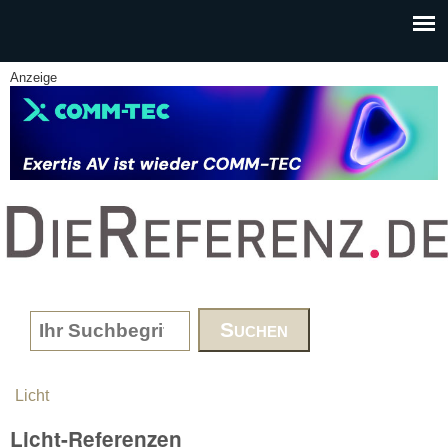
Skip to main content
Anzeige
www.DieReferenz.de
Search form
Licht
You are here
Licht-Referenzen