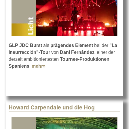
GLP JDC Burst
als
prägendes Element
bei der
"La
Insurrección"-Tour
von
Dani Fernández
, einer der
derzeit ambitioniertesten
Tournee-Produktionen
Spaniens
.
mehr»
about Dani Fernández auf Spanien-
Tour
Howard Carpendale und die Hog