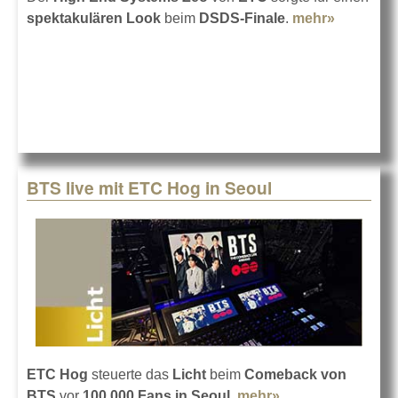
spektakulären Look
beim
DSDS-Finale
.
mehr»
about
DSDS-
Finale im
Licht von
ETC Zeo
BTS live mit ETC Hog in Seoul
ETC Hog
steuerte das
Licht
beim
Comeback von
BTS
vor
100.000 Fans in Seoul
.
mehr»
about BTS live