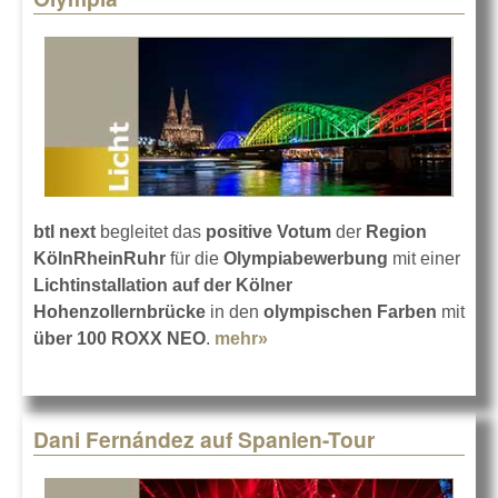
btl next
begleitet das
positive Votum
der
Region
KölnRheinRuhr
für die
Olympiabewerbung
mit einer
Lichtinstallation auf der Kölner
Hohenzollernbrücke
in den
olympischen Farben
mit
über 100 ROXX NEO
.
mehr»
about Kölner
Hohenzollernbrücke: Ja zu
Olympia
Dani Fernández auf Spanien-Tour