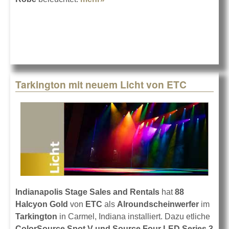
anderem Licht
Tarkington mit neuem Licht von ETC
Indianapolis Stage Sales and Rentals
hat
88
Halcyon Gold
von
ETC
als
Alroundscheinwerfer
im
Tarkington
in Carmel, Indiana installiert. Dazu etliche
ColorSource Spot V und Source Four LED Series 3