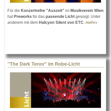
Für die
Konzertreihe "Auszeit"
im
Musikverein Wien
hat
Preworks
für das
passende Licht
gesorgt. Unter
anderem mit dem
Halcyon Silent von ETC
.
mehr»
about L
von
Prewor
im
Musikv
Wien
"The Dark Tenor" im Robe-Licht