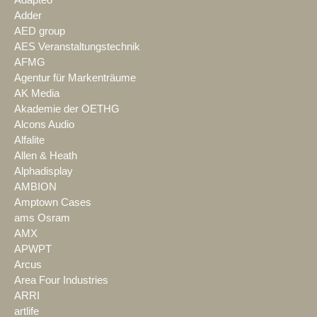
Adapteo
Adder
AED group
AES Veranstaltungstechnik
AFMG
Agentur für Markenträume
AK Media
Akademie der OETHG
Alcons Audio
Alfalite
Allen & Heath
Alphadisplay
AMBION
Amptown Cases
ams Osram
AMX
APWPT
Arcus
Area Four Industries
ARRI
artlife