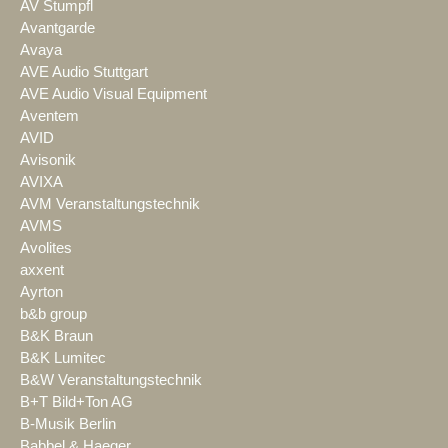
AV Stumpfl
Avantgarde
Avaya
AVE Audio Stuttgart
AVE Audio Visual Equipment
Aventem
AVID
Avisonik
AVIXA
AVM Veranstaltungstechnik
AVMS
Avolites
axxent
Ayrton
b&b group
B&K Braun
B&K Lumitec
B&W Veranstaltungstechnik
B+T Bild+Ton AG
B-Musik Berlin
Babbel & Haeger