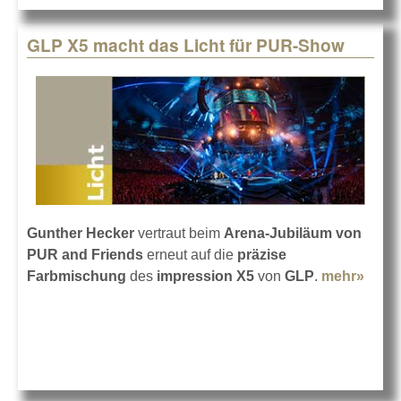
GLP X5 macht das Licht für PUR-Show
Gunther Hecker
vertraut beim
Arena-Jubiläum von
PUR
and Friends
erneut auf die
präzise
Farbmischung
des
impression X5
von
GLP
.
mehr»
abou
GLP
X5
mach
das
Licht