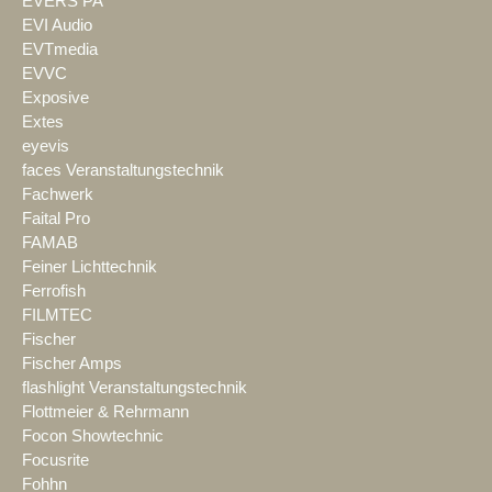
EVERS PA
EVI Audio
EVTmedia
EVVC
Exposive
Extes
eyevis
faces Veranstaltungstechnik
Fachwerk
Faital Pro
FAMAB
Feiner Lichttechnik
Ferrofish
FILMTEC
Fischer
Fischer Amps
flashlight Veranstaltungstechnik
Flottmeier & Rehrmann
Focon Showtechnic
Focusrite
Fohhn