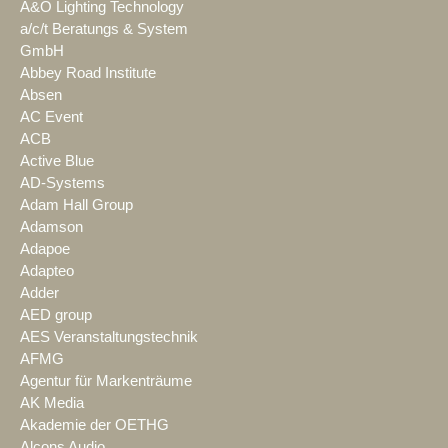
A&O Lighting Technology
a/c/t Beratungs & System
GmbH
Abbey Road Institute
Absen
AC Event
ACB
Active Blue
AD-Systems
Adam Hall Group
Adamson
Adapoe
Adapteo
Adder
AED group
AES Veranstaltungstechnik
AFMG
Agentur für Markenträume
AK Media
Akademie der OETHG
Alcons Audio