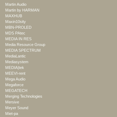
Martin Audio
Martin by HARMAN
MAXHUB
Maxin10sity
MBN-PROLED
MDS PAtec
MEDIA IN RES
Media Resource Group
MEDIA SPECTRUM
MediaLantic
Mediasystem
MEDIA|tek
MEEVI-rent
Mega Audio
Megaforce
MEGATECH
Merging Technologies
Mersive
Meyer Sound
Miet-pa