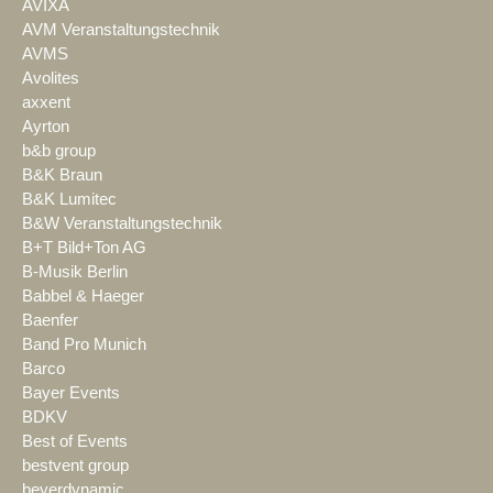
AVIXA
AVM Veranstaltungstechnik
AVMS
Avolites
axxent
Ayrton
b&b group
B&K Braun
B&K Lumitec
B&W Veranstaltungstechnik
B+T Bild+Ton AG
B-Musik Berlin
Babbel & Haeger
Baenfer
Band Pro Munich
Barco
Bayer Events
BDKV
Best of Events
bestvent group
beyerdynamic