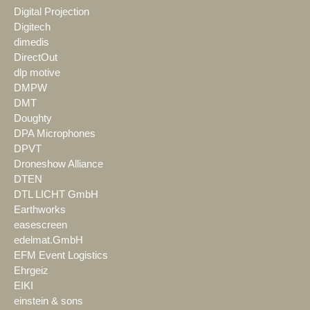
Digital Projection
Digitech
dimedis
DirectOut
dlp motive
DMPW
DMT
Doughty
DPA Microphones
DPVT
Droneshow Alliance
DTEN
DTL LICHT GmbH
Earthworks
easescreen
edelmat.GmbH
EFM Event Logistics
Ehrgeiz
EIKI
einstein & sons