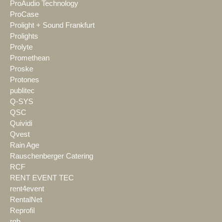
ProAudio Technology
ProCase
Prolight + Sound Frankfurt
Prolights
Prolyte
Promethean
Proske
Protones
publitec
Q-SYS
QSC
Quividi
Qvest
Rain Age
Rauschenberger Catering
RCF
RENT EVENT TEC
rent4event
RentalNet
Reprofil
rgb