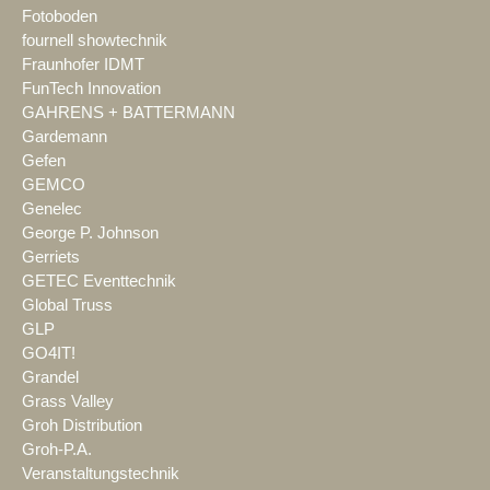
Fotoboden
fournell showtechnik
Fraunhofer IDMT
FunTech Innovation
GAHRENS + BATTERMANN
Gardemann
Gefen
GEMCO
Genelec
George P. Johnson
Gerriets
GETEC Eventtechnik
Global Truss
GLP
GO4IT!
Grandel
Grass Valley
Groh Distribution
Groh-P.A.
Veranstaltungstechnik