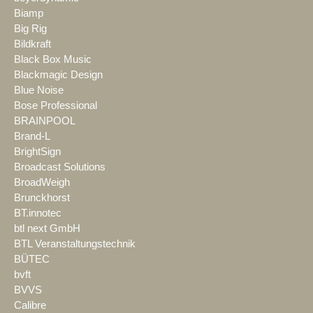
Biamp
Big Rig
Bildkraft
Black Box Music
Blackmagic Design
Blue Noise
Bose Professional
BRAINPOOL
Brand-L
BrightSign
Broadcast Solutions
BroadWeigh
Brunckhorst
BT.innotec
btl next GmbH
BTL Veranstaltungstechnik
BÜTEC
bvft
BVVS
Calibre