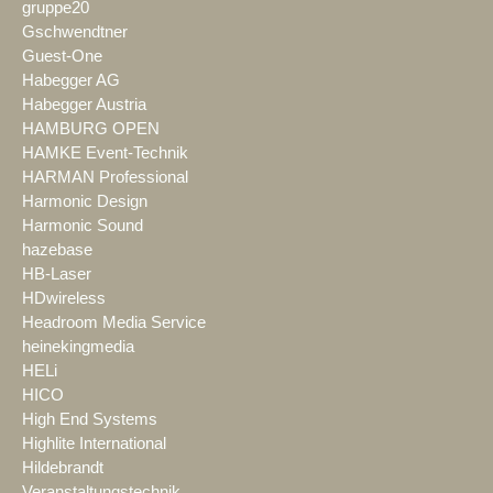
gruppe20
Gschwendtner
Guest-One
Habegger AG
Habegger Austria
HAMBURG OPEN
HAMKE Event-Technik
HARMAN Professional
Harmonic Design
Harmonic Sound
hazebase
HB-Laser
HDwireless
Headroom Media Service
heinekingmedia
HELi
HICO
High End Systems
Highlite International
Hildebrandt
Veranstaltungstechnik