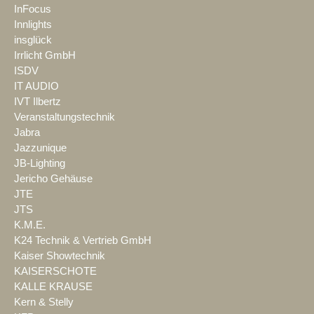
InFocus
Innlights
insglück
Irrlicht GmbH
ISDV
IT AUDIO
IVT Ilbertz
Veranstaltungstechnik
Jabra
Jazzunique
JB-Lighting
Jericho Gehäuse
JTE
JTS
K.M.E.
K24 Technik & Vertrieb GmbH
Kaiser Showtechnik
KAISERSCHOTE
KALLE KRAUSE
Kern & Stelly