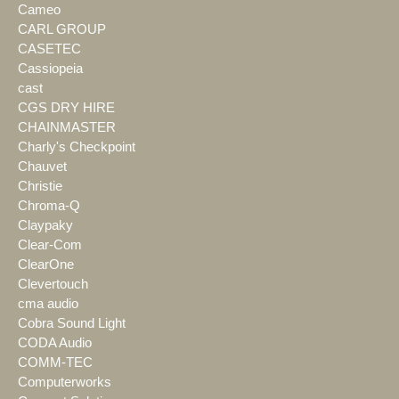
Cameo
CARL GROUP
CASETEC
Cassiopeia
cast
CGS DRY HIRE
CHAINMASTER
Charly's Checkpoint
Chauvet
Christie
Chroma-Q
Claypaky
Clear-Com
ClearOne
Clevertouch
cma audio
Cobra Sound Light
CODA Audio
COMM-TEC
Computerworks