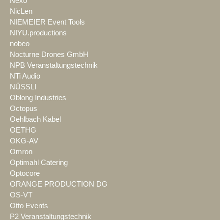
Nexo
NicLen
NIEMEIER Event Tools
NIYU.productions
nobeo
Nocturne Drones GmbH
NPB Veranstaltungstechnik
NTi Audio
NÜSSLI
Oblong Industries
Octopus
Oehlbach Kabel
OETHG
OKG-AV
Omron
Optimahl Catering
Optocore
ORANGE PRODUCTION DG
OS-VT
Otto Events
P2 Veranstaltungstechnik