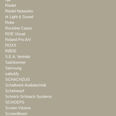
Riedel
Riedel Networks
rk Light & Sound
Robe
Rockline Cases
ROE Visual
Roland Pro A/V
ROXX
RØDE
S.E.A. Vertrieb
Salzbrenner
Samsung
satis&fy
SCHACHZUG
Schallwerk Audiotechnik
Scheinwurf
Schnick-Schnack-Systems
SCHOEPS
Screen Visions
ScreenBeam