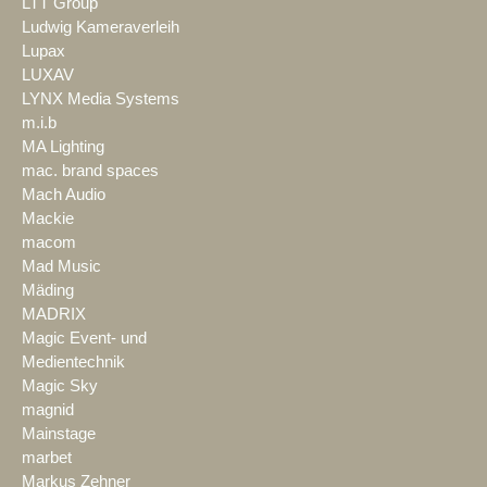
LTT Group
Ludwig Kameraverleih
Lupax
LUXAV
LYNX Media Systems
m.i.b
MA Lighting
mac. brand spaces
Mach Audio
Mackie
macom
Mad Music
Mäding
MADRIX
Magic Event- und
Medientechnik
Magic Sky
magnid
Mainstage
marbet
Markus Zehner