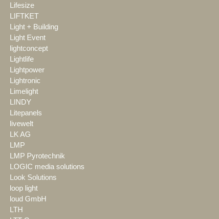
Lifesize
LIFTKET
Light + Building
Light Event
lightconcept
Lightlife
Lightpower
Lightronic
Limelight
LINDY
Litepanels
livewelt
LK AG
LMP
LMP Pyrotechnik
LOGIC media solutions
Look Solutions
loop light
loud GmbH
LTH