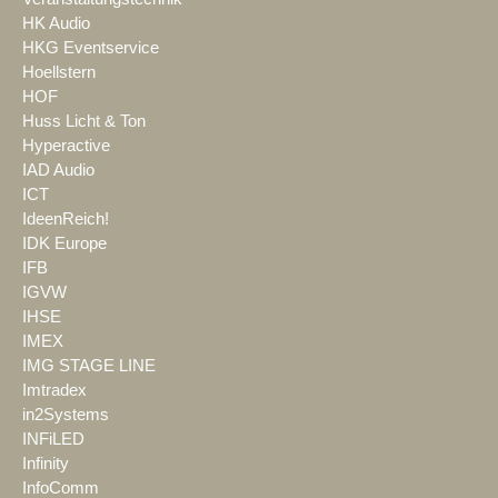
HK Audio
HKG Eventservice
Hoellstern
HOF
Huss Licht & Ton
Hyperactive
IAD Audio
ICT
IdeenReich!
IDK Europe
IFB
IGVW
IHSE
IMEX
IMG STAGE LINE
Imtradex
in2Systems
INFiLED
Infinity
InfoComm