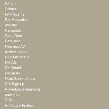
PA-Line
Palmer
PAM/events
Pan Acoustics
pan-pro
Panasonic
Party Rent
Partylöwe
Peerless-AV
perfect sound
Pico Interactive
PIK AG
PK Sound
PlexusAV
Point Source Audio
POOLgroup
PowerLightsAugsburg
preworks
PRG
Pro Audio-Technik