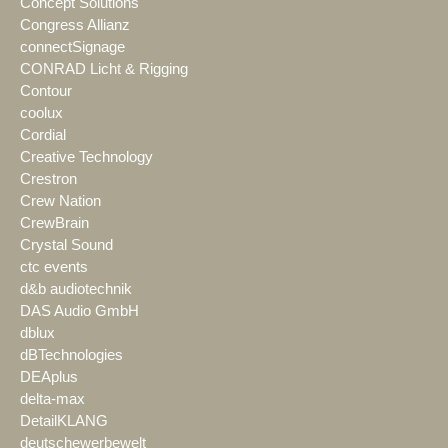
Concept Solutions
Congress Allianz
connectSignage
CONRAD Licht & Rigging
Contour
coolux
Cordial
Creative Technology
Crestron
Crew Nation
CrewBrain
Crystal Sound
ctc events
d&b audiotechnik
DAS Audio GmbH
dblux
dBTechnologies
DEAplus
delta-max
DetailKLANG
deutschewerbewelt