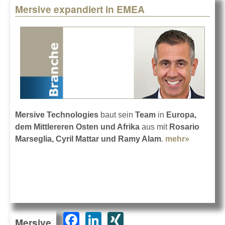
Mersive expandiert in EMEA
Mersive Technologies
baut sein
Team
in
Europa,
dem Mittlereren Osten und Afrika
aus mit
Rosario
Marseglia, Cyril Mattar und Ramy Alam
.
mehr»
about
Mersive
expandie
in EMEA
F
Li
XI
Mersive