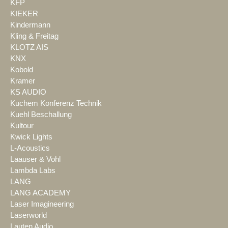
KFP
KIEKER
Kindermann
Kling & Freitag
KLOTZ AIS
KNX
Kobold
Kramer
KS AUDIO
Kuchem Konferenz Technik
Kuehl Beschallung
Kultour
Kwick Lights
L-Acoustics
Laauser & Vohl
Lambda Labs
LANG
LANG ACADEMY
Laser Imagineering
Laserworld
Lauten Audio