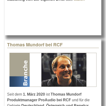
msm
Studio
mastern
von
daheim
Thomas Mundorf bei RCF
Seit dem
1. März 2020
ist
Thomas Mundorf
Produktmanager ProAudio bei RCF
und für die
Gebiete
Deutschland, Österreich und Benelux