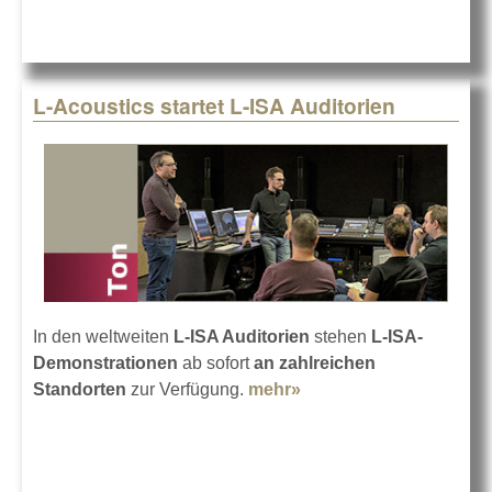
L-Acoustics startet L-ISA Auditorien
In den weltweiten
L-ISA Auditorien
stehen
L-ISA-
Demonstrationen
ab sofort
an zahlreichen
Standorten
zur Verfügung.
mehr»
about L-Acoustics
startet L-ISA
Auditorien