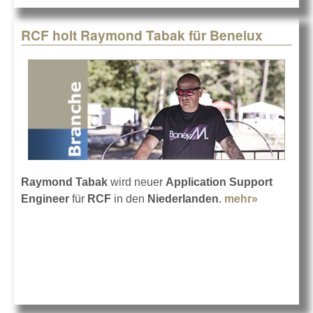
RCF holt Raymond Tabak für Benelux
Raymond Tabak
wird neuer
Application Support
Engineer
für
RCF
in den
Niederlanden
.
mehr»
about
RCF holt
Raymond
Tabak für
Benelux