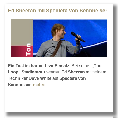
Ed Sheeran mit Spectera von Sennheiser
Pages
Ein Test im harten Live-Einsatz:
Bei seiner
„The
Loop“ Stadiontour
vertraut
Ed Sheeran
mit seinem
Techniker Dave White
auf
Spectera von
Sennheiser
.
mehr»
about Ed Sheeran mit Spectera von
Sennheiser