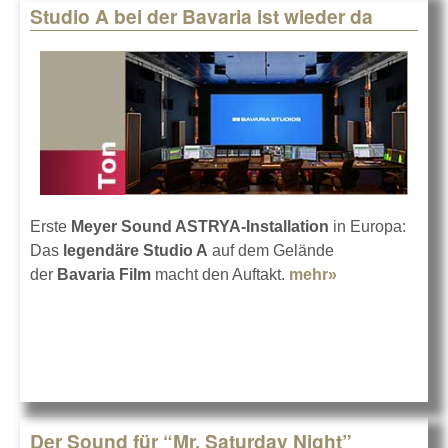
Studio A bei der Bavaria ist wieder da
Erste
Meyer Sound ASTRYA-Installation
in Europa:
Das
legendäre Studio A
auf dem Gelände
der
Bavaria Film
macht den Auftakt.
mehr»
about Studio
A bei der
Bavaria ist
wieder da
Der Sound für “Mr. Saturday Night”