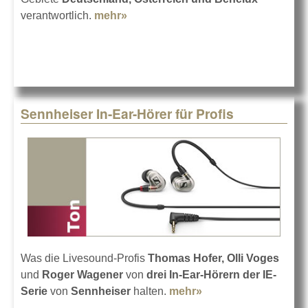
verantwortlich.
mehr»
about Thomas Mundorf bei RCF
Sennheiser In-Ear-Hörer für Profis
Was die Livesound-Profis
Thomas Hofer, Olli Voges
und
Roger Wagener
von
drei In-Ear-Hörern der IE-
Serie
von
Sennheiser
halten.
mehr»
about Sennheiser
In-Ear-Hörer für