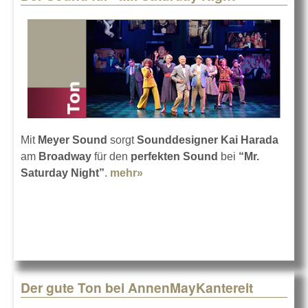
Mit
Meyer Sound
sorgt
Sounddesigner Kai Harada
am
Broadway
für den
perfekten Sound
bei
“Mr.
Saturday Night”
.
mehr»
about Der Sound für “Mr.
Saturday Night”
Der gute Ton bei AnnenMayKantereit