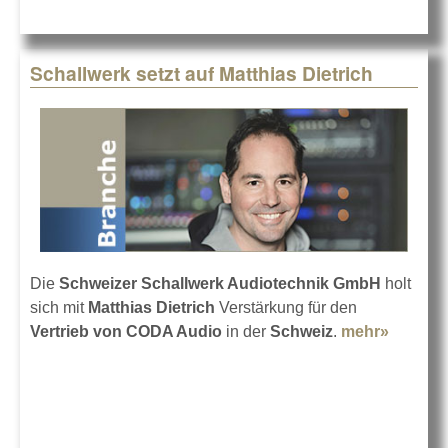
Schallwerk setzt auf Matthias Dietrich
Die
Schweizer Schallwerk Audiotechnik GmbH
holt
sich mit
Matthias Dietrich
Verstärkung für den
Vertrieb von CODA Audio
in der
Schweiz
.
mehr»
about
Schallw
setzt au
Matthia
Dietrich