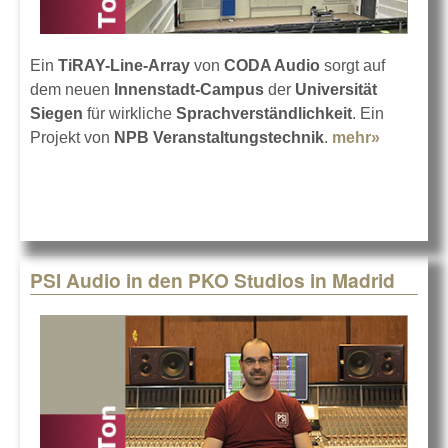
Ein
TiRAY-Line-Array
von
CODA Audio
sorgt auf
dem neuen
Innenstadt-Campus
der
Universität
Siegen
für wirkliche
Sprachverständlichkeit
. Ein
Projekt von
NPB Veranstaltungstechnik
.
mehr»
about
Universit
Siegen m
CODA
Audio
PSI Audio in den PKO Studios in Madrid