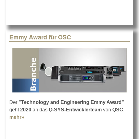
Pixner Projekt mit
VIO auf Tour
Emmy Award für QSC
Der
"Technology and Engineering Emmy Award"
geht
2020
an das
Q-SYS-Entwicklerteam
von
QSC
.
mehr»
about Emmy Award für QSC