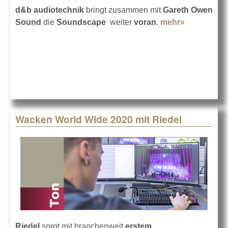
d&b audiotechnik
bringt zusammen mit
Gareth Owen
Sound
die
Soundscape
weiter
voran
.
mehr»
about En-
Snap und
die
Soundsca
von d&b
Wacken World Wide 2020 mit Riedel
Riedel
sorgt mit branchenweit
erstem