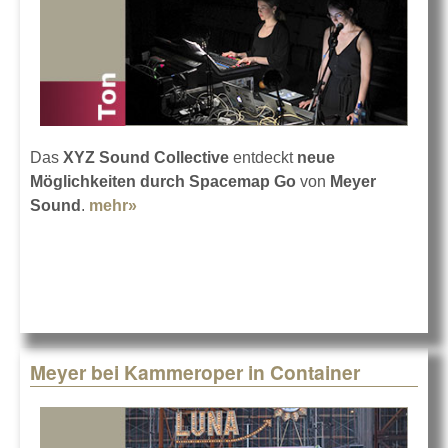
Das
XYZ Sound Collective
entdeckt
neue
Möglichkeiten durch Spacemap Go
von
Meyer
Sound
.
mehr»
about Ohren wachen auf mit Meyer
Sound
Meyer bei Kammeroper in Container