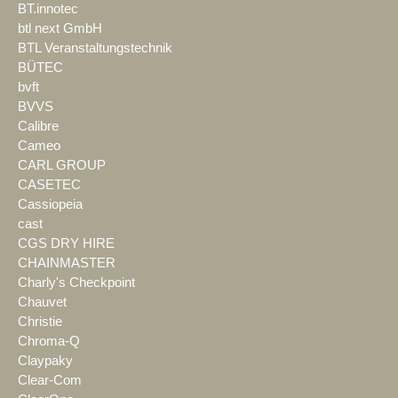
BT.innotec
btl next GmbH
BTL Veranstaltungstechnik
BÜTEC
bvft
BVVS
Calibre
Cameo
CARL GROUP
CASETEC
Cassiopeia
cast
CGS DRY HIRE
CHAINMASTER
Charly's Checkpoint
Chauvet
Christie
Chroma-Q
Claypaky
Clear-Com