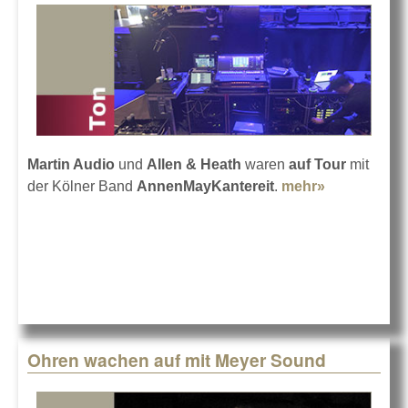
Martin Audio
und
Allen & Heath
waren
auf Tour
mit
der Kölner Band
AnnenMayKantereit
.
mehr»
about Der g
bei
AnnenMayKa
Ohren wachen auf mit Meyer Sound