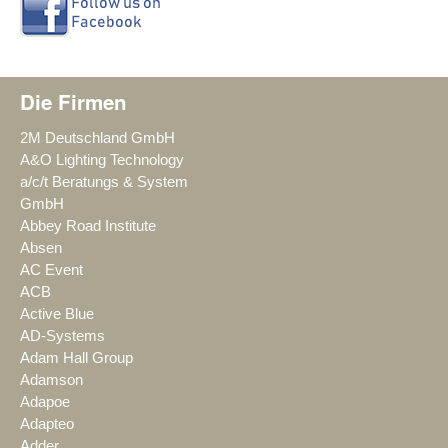
Die Firmen
2M Deutschland GmbH
A&O Lighting Technology
a/c/t Beratungs & System
GmbH
Abbey Road Institute
Absen
AC Event
ACB
Active Blue
AD-Systems
Adam Hall Group
Adamson
Adapoe
Adapteo
Adder