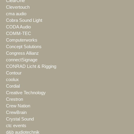
ClearOne
Clevertouch
cma audio
Cobra Sound Light
CODA Audio
COMM-TEC
Computerworks
Concept Solutions
Congress Allianz
connectSignage
CONRAD Licht & Rigging
Contour
coolux
Cordial
Creative Technology
Crestron
Crew Nation
CrewBrain
Crystal Sound
ctc events
d&b audiotechnik