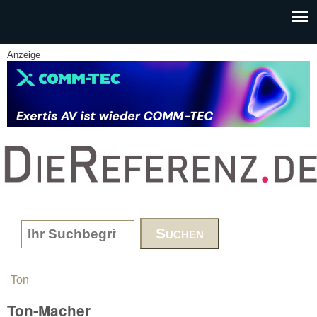
Skip to main content
Anzeige
www.DieReferenz.de
Search form
Ton
You are here
Ton-Macher