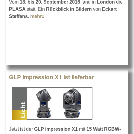
Vom
18. bis 20. September 2016
fand in
London
die
PLASA
statt. Ein
Rückblick in Bildern
von
Eckart
Steffens
.
mehr»
about Impressionen von der PLASA '16
GLP impression X1 ist lieferbar
Jetzt ist der
GLP impression X1
mit
15 Watt RGBW-