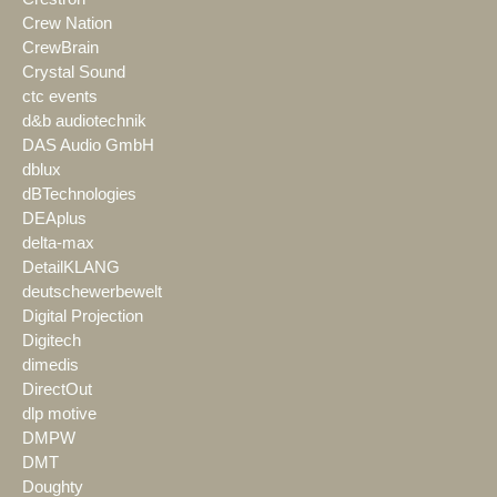
Crew Nation
CrewBrain
Crystal Sound
ctc events
d&b audiotechnik
DAS Audio GmbH
dblux
dBTechnologies
DEAplus
delta-max
DetailKLANG
deutschewerbewelt
Digital Projection
Digitech
dimedis
DirectOut
dlp motive
DMPW
DMT
Doughty