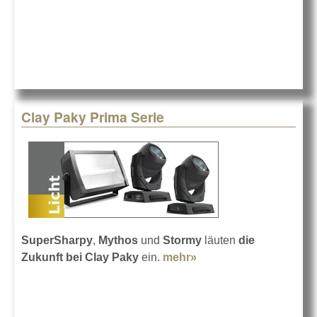
Clay Paky Prima Serie
SuperSharpy
,
Mythos
und
Stormy
läuten
die
Zukunft bei Clay Paky
ein.
mehr»
about Clay Paky
Prima Serie