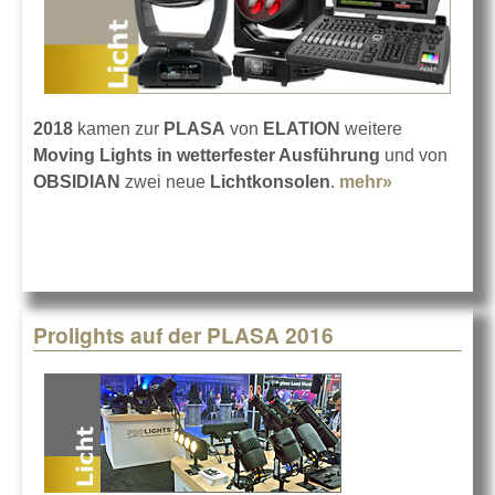
2018
kamen zur
PLASA
von
ELATION
weitere
Moving Lights in wetterfester Ausführung
und von
OBSIDIAN
zwei neue
Lichtkonsolen
.
mehr»
about
ELATION
und
OBSIDIAN
auf der
PLASA
Prolights auf der PLASA 2016
2018