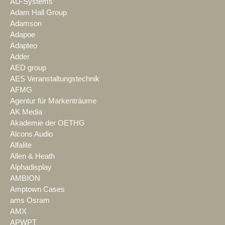
AD-Systems
Adam Hall Group
Adamson
Adapoe
Adapteo
Adder
AED group
AES Veranstaltungstechnik
AFMG
Agentur für Markenträume
AK Media
Akademie der OETHG
Alcons Audio
Alfalite
Allen & Heath
Alphadisplay
AMBION
Amptown Cases
ams Osram
AMX
APWPT