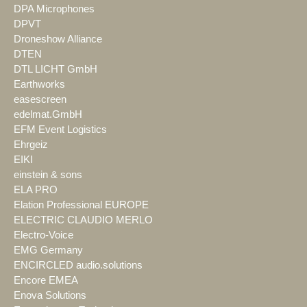
DPA Microphones
DPVT
Droneshow Alliance
DTEN
DTL LICHT GmbH
Earthworks
easescreen
edelmat.GmbH
EFM Event Logistics
Ehrgeiz
EIKI
einstein & sons
ELA PRO
Elation Professional EUROPE
ELECTRIC CLAUDIO MERLO
Electro-Voice
EMG Germany
ENCIRCLED audio.solutions
Encore EMEA
Enova Solutions