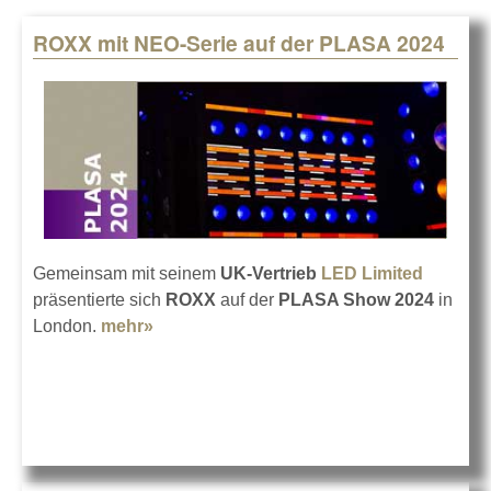
ROXX mit NEO-Serie auf der PLASA 2024
Pages
Gemeinsam mit seinem
UK-Vertrieb
LED Limited
präsentierte sich
ROXX
auf der
PLASA Show 2024
in
London.
mehr»
about ROXX mit NEO-Serie auf der
PLASA 2024