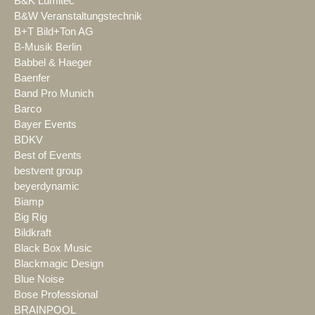
B&K Lumitec
B&W Veranstaltungstechnik
B+T Bild+Ton AG
B-Musik Berlin
Babbel & Haeger
Baenfer
Band Pro Munich
Barco
Bayer Events
BDKV
Best of Events
bestvent group
beyerdynamic
Biamp
Big Rig
Bildkraft
Black Box Music
Blackmagic Design
Blue Noise
Bose Professional
BRAINPOOL