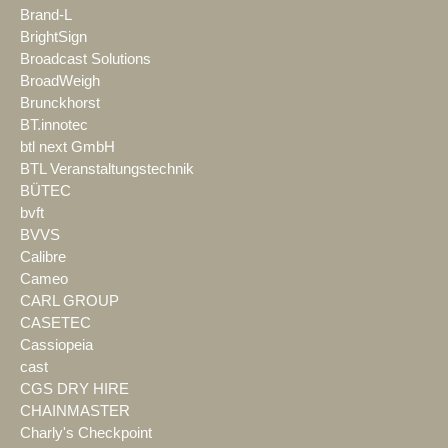
Brand-L
BrightSign
Broadcast Solutions
BroadWeigh
Brunckhorst
BT.innotec
btl next GmbH
BTL Veranstaltungstechnik
BÜTEC
bvft
BVVS
Calibre
Cameo
CARL GROUP
CASETEC
Cassiopeia
cast
CGS DRY HIRE
CHAINMASTER
Charly's Checkpoint