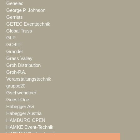
Genelec
George P. Johnson
Gerriets
GETEC Eventtechnik
Global Truss
GLP
GO4IT!
Grandel
Grass Valley
Groh Distribution
Groh-P.A.
Veranstaltungstechnik
gruppe20
Gschwendtner
Guest-One
Habegger AG
Habegger Austria
HAMBURG OPEN
HAMKE Event-Technik
HARMAN Professional