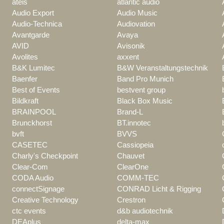
ateis
atlantic audio
Audio Export
Audio Music
Audio-Technica
Audiovation
Avantgarde
Avaya
AVID
Avisonik
Avolites
axxent
B&K Lumitec
B&W Veranstaltungstechnik
Baenfer
Band Pro Munich
Best of Events
bestvent group
Bildkraft
Black Box Music
BRAINPOOL
Brand-L
Brunckhorst
BT.innotec
bvft
BVVS
CASETEC
Cassiopeia
Charly's Checkpoint
Chauvet
Clear-Com
ClearOne
CODA Audio
COMM-TEC
connectSignage
CONRAD Licht & Rigging
Creative Technology
Crestron
ctc events
d&b audiotechnik
DEAplus
delta-max