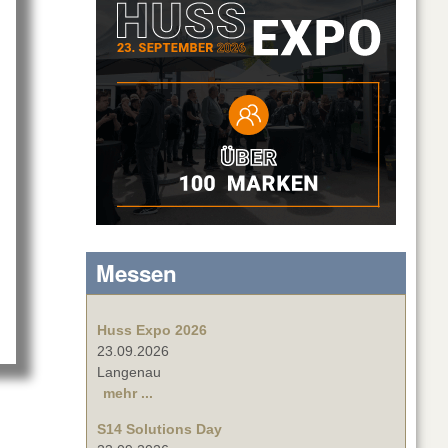
out VIDELCO auf der ISE 2016
Messen
Huss Expo 2026
23.09.2026
Langenau
mehr ...
S14 Solutions Day