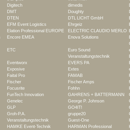
Digitech
dimedis
DMT
Doughty
DTEN
DTL LICHT GmbH
EFM Event Logistics
Ehrgeiz
Elation Professional EUROPE
ELECTRIC CLAUDIO MERLO
s
Encore EMEA
Enova Solutions
ETC
Euro Sound
Veranstaltungstechnik
Eventworx
EVERS PA
Exposive
Extes
Faital Pro
FAMAB
Fischer
Fischer Amps
Focusrite
Fohhn
FunTech Innovation
GAHRENS + BATTERMANN
Genelec
George P. Johnson
GLP
GO4IT!
Groh-P.A.
gruppe20
Veranstaltungstechnik
Guest-One
HAMKE Event-Technik
HARMAN Professional