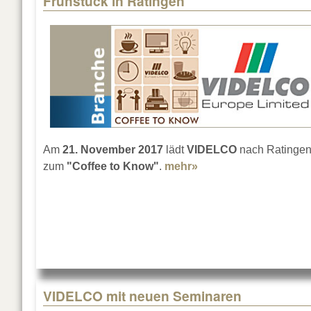
Frühstück in Ratingen
Am
21. November 2017
lädt
VIDELCO
nach Ratinge
zum
"Coffee to Know"
.
mehr»
about Frühstück in R
VIDELCO mit neuen Seminaren