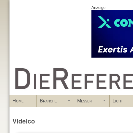
Anzeige
www.DieReferenz.de
Home
Branche
Messen
Licht
Videlco