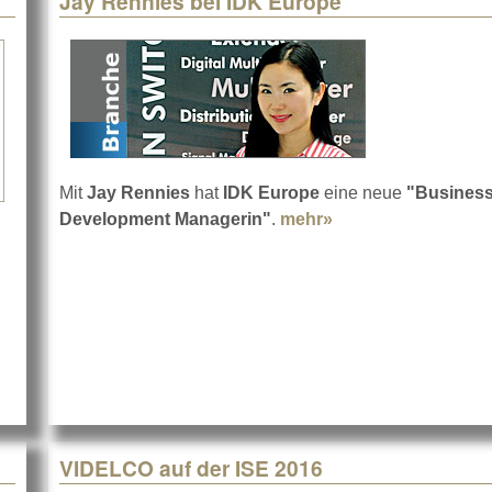
Jay Rennies bei IDK Europe
Mit
Jay Rennies
hat
IDK Europe
eine neue
"Busines
Development Managerin"
.
mehr»
about Jay Rennies
n
atingen
VIDELCO auf der ISE 2016