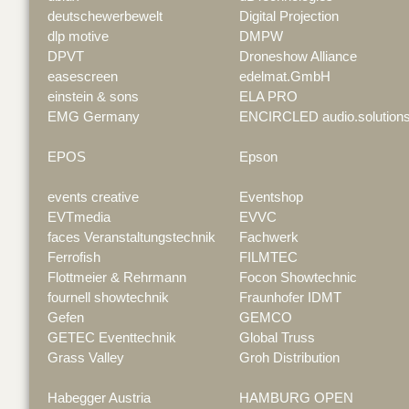
deutschewerbewelt
Digital Projection
dlp motive
DMPW
DPVT
Droneshow Alliance
easescreen
edelmat.GmbH
einstein & sons
ELA PRO
EMG Germany
ENCIRCLED audio.solution
EPOS
Epson
events creative
Eventshop
EVTmedia
EVVC
faces Veranstaltungstechnik
Fachwerk
Ferrofish
FILMTEC
Flottmeier & Rehrmann
Focon Showtechnic
fournell showtechnik
Fraunhofer IDMT
Gefen
GEMCO
GETEC Eventtechnik
Global Truss
Grass Valley
Groh Distribution
Habegger Austria
HAMBURG OPEN