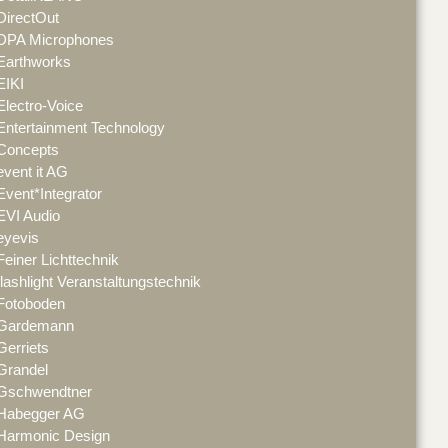
DirectOut
DPA Microphones
Earthworks
EIKI
Electro-Voice
Entertainment Technology
Concepts
event it AG
Event*Integrator
EVI Audio
eyevis
Feiner Lichttechnik
flashlight Veranstaltungstechnik
Fotoboden
Gardemann
Gerriets
Grandel
Gschwendtner
Habegger AG
Harmonic Design