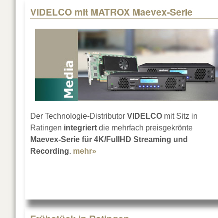
VIDELCO mit MATROX Maevex-Serie
Der Technologie-Distributor
VIDELCO
mit Sitz in
Ratingen
integriert
die mehrfach preisgekrönte
Maevex-Serie für 4K/FullHD Streaming und
Recording
.
mehr»
about VIDELCO mit MATROX Mae