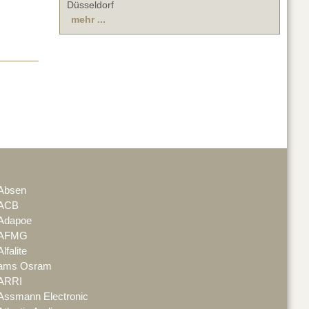
Düsseldorf
mehr ...
Absen
ACB
Adapoe
AFMG
Alfalite
ams Osram
ARRI
Assmann Electronic