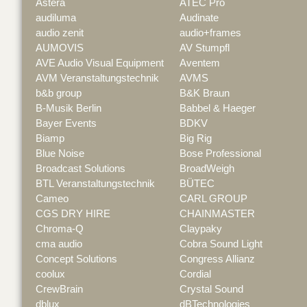
Astera
ATEC Pro
audiluma
Audinate
audio zenit
audio+frames
AUMOVIS
AV Stumpfl
AVE Audio Visual Equipment
Aventem
AVM Veranstaltungstechnik
AVMS
b&b group
B&K Braun
B-Musik Berlin
Babbel & Haeger
Bayer Events
BDKV
Biamp
Big Rig
Blue Noise
Bose Professional
Broadcast Solutions
BroadWeigh
BTL Veranstaltungstechnik
BÜTEC
Cameo
CARL GROUP
CGS DRY HIRE
CHAINMASTER
Chroma-Q
Claypaky
cma audio
Cobra Sound Light
Concept Solutions
Congress Allianz
coolux
Cordial
CrewBrain
Crystal Sound
dblux
dBTechnologies