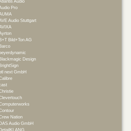
Atlantis Audio
Audio Pro
AUMA
AVE Audio Stuttgart
AVIXA
Ayrton
B+T Bild+Ton AG
Barco
beyerdynamic
Blackmagic Design
BrightSign
btl next GmbH
Calibre
cast
Christie
Clevertouch
Computerworks
Contour
Crew Nation
DAS Audio GmbH
DetailKLANG