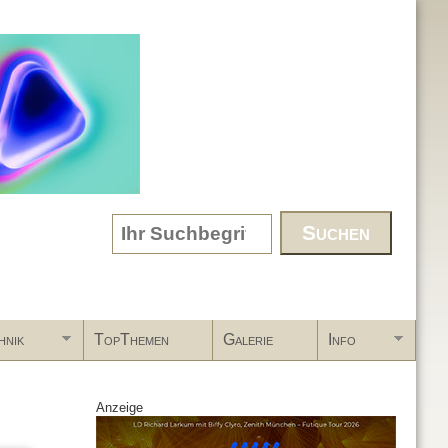
Search form
hnik
TopThemen
Galerie
Info
Anzeige