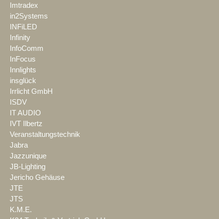
Imtradex
in2Systems
INFiLED
Infinity
InfoComm
InFocus
Innlights
insglück
Irrlicht GmbH
ISDV
IT AUDIO
IVT Ilbertz
Veranstaltungstechnik
Jabra
Jazzunique
JB-Lighting
Jericho Gehäuse
JTE
JTS
K.M.E.