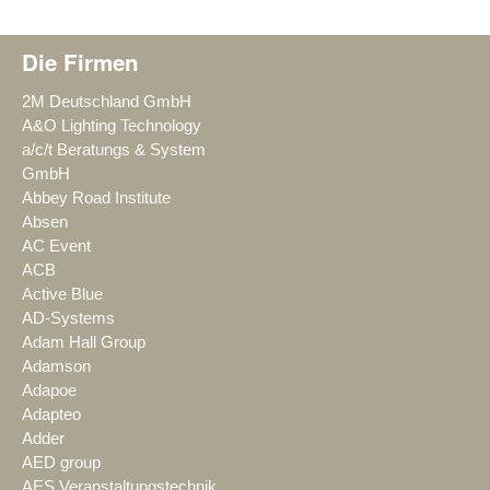
Die Firmen
2M Deutschland GmbH
A&O Lighting Technology
a/c/t Beratungs & System
GmbH
Abbey Road Institute
Absen
AC Event
ACB
Active Blue
AD-Systems
Adam Hall Group
Adamson
Adapoe
Adapteo
Adder
AED group
AES Veranstaltungstechnik