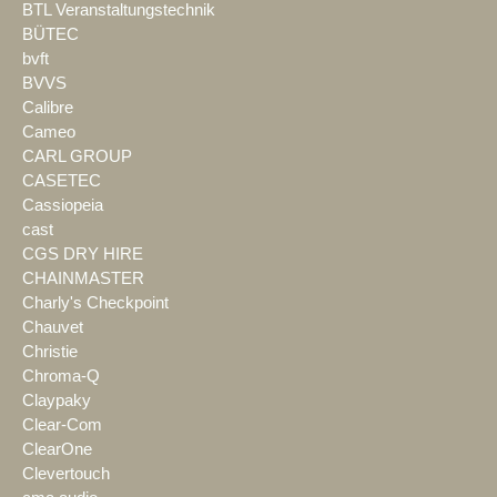
BTL Veranstaltungstechnik
BÜTEC
bvft
BVVS
Calibre
Cameo
CARL GROUP
CASETEC
Cassiopeia
cast
CGS DRY HIRE
CHAINMASTER
Charly's Checkpoint
Chauvet
Christie
Chroma-Q
Claypaky
Clear-Com
ClearOne
Clevertouch