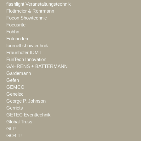
flashlight Veranstaltungstechnik
Flottmeier & Rehrmann
Focon Showtechnic
Focusrite
Fohhn
Fotoboden
fournell showtechnik
Fraunhofer IDMT
FunTech Innovation
GAHRENS + BATTERMANN
Gardemann
Gefen
GEMCO
Genelec
George P. Johnson
Gerriets
GETEC Eventtechnik
Global Truss
GLP
GO4IT!