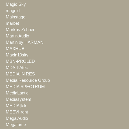
Magic Sky
magnid
Mainstage
marbet
Markus Zehner
Martin Audio
Martin by HARMAN
MAXHUB
Maxin10sity
MBN-PROLED
MDS PAtec
MEDIA IN RES
Media Resource Group
MEDIA SPECTRUM
MediaLantic
Mediasystem
MEDIA|tek
MEEVI-rent
Mega Audio
Megaforce