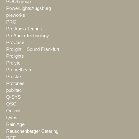
POOLgroup
PowerLightsAugsburg
preworks
PRG
Pro Audio-Technik
ProAudio Technology
ProCase
Prolight + Sound Frankfurt
Prolights
Prolyte
Promethean
Proske
Protones
publitec
Q-SYS
QSC
Quividi
Qvest
Rain Age
Rauschenberger Catering
RCF