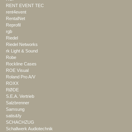
RENT EVENT TEC
rent4event
RentalNet
Reprofil
rgb
Riedel
Riedel Networks
rk Light & Sound
Robe
Rockline Cases
ROE Visual
Roland Pro A/V
ROXX
RØDE
S.E.A. Vertrieb
Salzbrenner
Samsung
satis&fy
SCHACHZUG
Schallwerk Audiotechnik