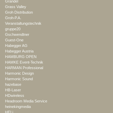
Grandel
Grass Valley
Groh Distribution
Groh-P.A.
Veranstaltungstechnik
gruppe20
Gschwendtner
Guest-One
Habegger AG
Habegger Austria
HAMBURG OPEN
HAMKE Event-Technik
HARMAN Professional
Harmonic Design
Harmonic Sound
hazebase
HB-Laser
HDwireless
Headroom Media Service
heinekingmedia
HELi