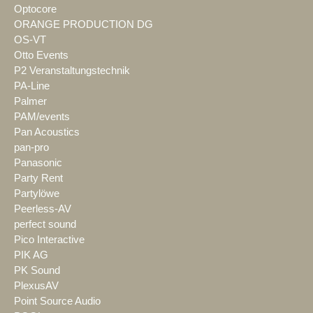
Optocore
ORANGE PRODUCTION DG
OS-VT
Otto Events
P2 Veranstaltungstechnik
PA-Line
Palmer
PAM/events
Pan Acoustics
pan-pro
Panasonic
Party Rent
Partylöwe
Peerless-AV
perfect sound
Pico Interactive
PIK AG
PK Sound
PlexusAV
Point Source Audio