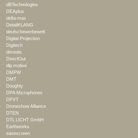
dBTechnologies
DEAplus
delta-max
DetailKLANG
deutschewerbewelt
Digital Projection
Digitech
dimedis
DirectOut
dlp motive
DMPW
DMT
Doughty
DPA Microphones
DPVT
Droneshow Alliance
DTEN
DTL LICHT GmbH
Earthworks
easescreen