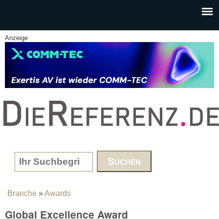
Skip to main content
Anzeige
www.DieReferenz.de
Search form
Branche
»
Awards
You are here
Global Excellence Award