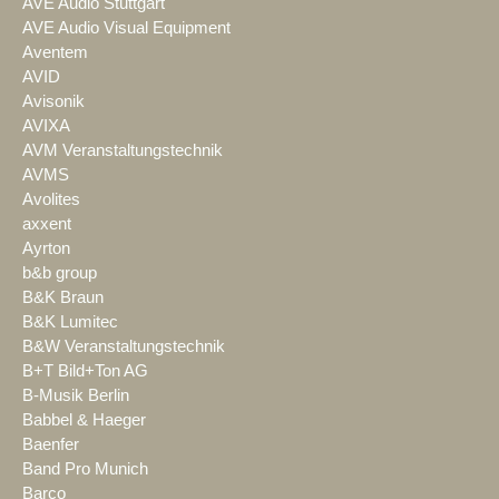
AVE Audio Stuttgart
AVE Audio Visual Equipment
Aventem
AVID
Avisonik
AVIXA
AVM Veranstaltungstechnik
AVMS
Avolites
axxent
Ayrton
b&b group
B&K Braun
B&K Lumitec
B&W Veranstaltungstechnik
B+T Bild+Ton AG
B-Musik Berlin
Babbel & Haeger
Baenfer
Band Pro Munich
Barco