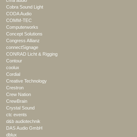
cma audio
Cobra Sound Light
CODA Audio
COMM-TEC
Computerworks
Concept Solutions
Congress Allianz
connectSignage
CONRAD Licht & Rigging
Contour
coolux
Cordial
Creative Technology
Crestron
Crew Nation
CrewBrain
Crystal Sound
ctc events
d&b audiotechnik
DAS Audio GmbH
dblux