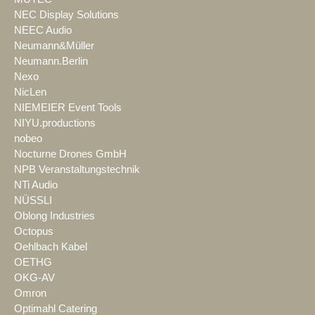
NEC Display Solutions
NEEC Audio
Neumann&Müller
Neumann.Berlin
Nexo
NicLen
NIEMEIER Event Tools
NIYU.productions
nobeo
Nocturne Drones GmbH
NPB Veranstaltungstechnik
NTi Audio
NÜSSLI
Oblong Industries
Octopus
Oehlbach Kabel
OETHG
OKG-AV
Omron
Optimahl Catering