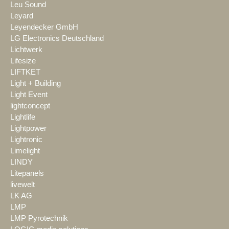
Leu Sound
Leyard
Leyendecker GmbH
LG Electronics Deutschland
Lichtwerk
Lifesize
LIFTKET
Light + Building
Light Event
lightconcept
Lightlife
Lightpower
Lightronic
Limelight
LINDY
Litepanels
livewelt
LK AG
LMP
LMP Pyrotechnik