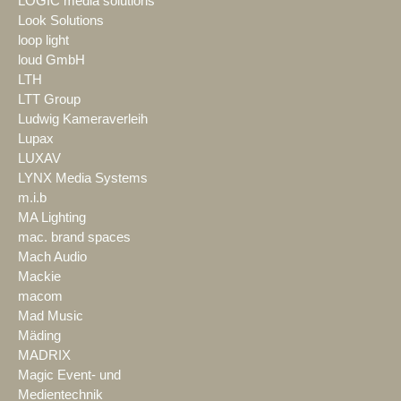
LOGIC media solutions
Look Solutions
loop light
loud GmbH
LTH
LTT Group
Ludwig Kameraverleih
Lupax
LUXAV
LYNX Media Systems
m.i.b
MA Lighting
mac. brand spaces
Mach Audio
Mackie
macom
Mad Music
Mäding
MADRIX
Magic Event- und
Medientechnik