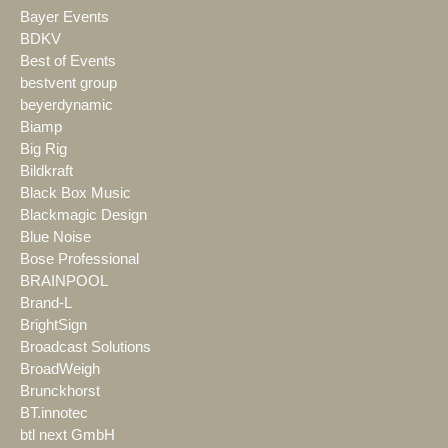
Bayer Events
BDKV
Best of Events
bestvent group
beyerdynamic
Biamp
Big Rig
Bildkraft
Black Box Music
Blackmagic Design
Blue Noise
Bose Professional
BRAINPOOL
Brand-L
BrightSign
Broadcast Solutions
BroadWeigh
Brunckhorst
BT.innotec
btl next GmbH