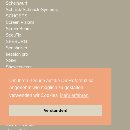
Scheinwurf
Schnick-Schnack-Systems
SCHOEPS
Screen Visions
ScreenBeam
SecuTix
SEEBURG
Sennheiser
session pro
SGM
Showconcept
SHOWEM
Showlight
Um Ihren Besuch auf die DieReferenz so
Showmatrix
angenehm wie möglich zu gestalten,
Showrental
verwenden wir Cookies
Mehr erfahren
Showtec
Showtech
Verstanden!
ShowTex
Shure
SIGNAL GmbH