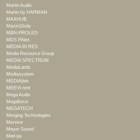
Martin Audio
Martin by HARMAN
MAXHUB
Maxin10sity
MBN-PROLED
MDS PAtec
MEDIA IN RES
Media Resource Group
MEDIA SPECTRUM
MediaLantic
Mediasystem
MEDIA|tek
MEEVI-rent
Mega Audio
Megaforce
MEGATECH
Merging Technologies
Mersive
Meyer Sound
Miet-pa