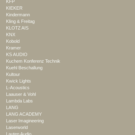
KFP
KIEKER
Kindermann
Kling & Freitag
KLOTZ AIS
KNX
Kobold
Kramer
KS AUDIO
Kuchem Konferenz Technik
Kuehl Beschallung
Kultour
Kwick Lights
L-Acoustics
Laauser & Vohl
Lambda Labs
LANG
LANG ACADEMY
Laser Imagineering
Laserworld
Lauten Audio