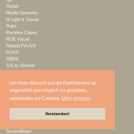
Riedel
Riedel Networks
rk Light & Sound
Robe
Rockline Cases
ROE Visual
Roland Pro A/V
ROXX
RØDE
S.E.A. Vertrieb
Salzbrenner
Samsung
Um Ihren Besuch auf die DieReferenz so
satis&fy
angenehm wie möglich zu gestalten,
SCHACHZUG
verwenden wir Cookies
Mehr erfahren
Schallwerk Audiotechnik
Scheinwurf
Schnick-Schnack-Systems
Verstanden!
SCHOEPS
Screen Visions
ScreenBeam