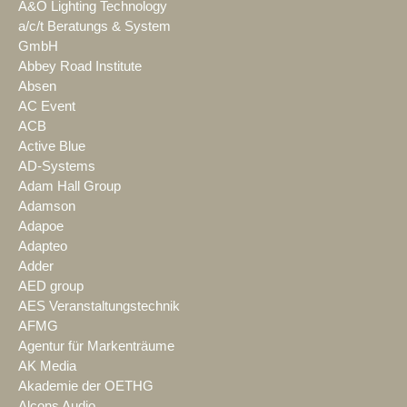
A&O Lighting Technology
a/c/t Beratungs & System
GmbH
Abbey Road Institute
Absen
AC Event
ACB
Active Blue
AD-Systems
Adam Hall Group
Adamson
Adapoe
Adapteo
Adder
AED group
AES Veranstaltungstechnik
AFMG
Agentur für Markenträume
AK Media
Akademie der OETHG
Alcons Audio