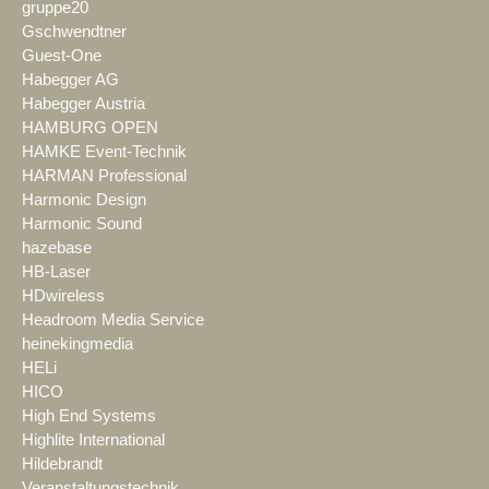
gruppe20
Gschwendtner
Guest-One
Habegger AG
Habegger Austria
HAMBURG OPEN
HAMKE Event-Technik
HARMAN Professional
Harmonic Design
Harmonic Sound
hazebase
HB-Laser
HDwireless
Headroom Media Service
heinekingmedia
HELi
HICO
High End Systems
Highlite International
Hildebrandt
Veranstaltungstechnik