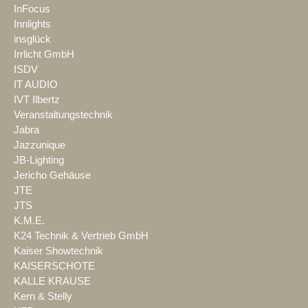
InFocus
Innlights
insglück
Irrlicht GmbH
ISDV
IT AUDIO
IVT Ilbertz
Veranstaltungstechnik
Jabra
Jazzunique
JB-Lighting
Jericho Gehäuse
JTE
JTS
K.M.E.
K24 Technik & Vertrieb GmbH
Kaiser Showtechnik
KAISERSCHOTE
KALLE KRAUSE
Kern & Stelly