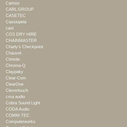
Cameo
CARL GROUP
CASETEC
Cassiopeia
cast
CGS DRY HIRE
CHAINMASTER
Charly's Checkpoint
Chauvet
Christie
Chroma-Q
Claypaky
Clear-Com
ClearOne
Clevertouch
cma audio
Cobra Sound Light
CODA Audio
COMM-TEC
Computerworks