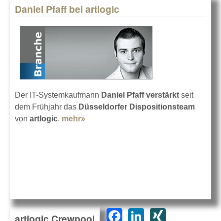
Daniel Pfaff bei artlogic
Der IT-Systemkaufmann
Daniel Pfaff verstärkt
seit
dem Frühjahr das
Düsseldorfer Dispositionsteam
von
artlogic
.
mehr»
about Daniel Pfaff bei artlogic
F
Li
XI
artlogic Crewpool