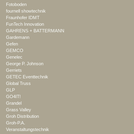
Fotoboden
fournell showtechnik
Fraunhofer IDMT
FunTech Innovation
GAHRENS + BATTERMANN
Gardemann
Gefen
GEMCO
Genelec
George P. Johnson
Gerriets
GETEC Eventtechnik
Global Truss
GLP
GO4IT!
Grandel
Grass Valley
Groh Distribution
Groh-P.A.
Veranstaltungstechnik