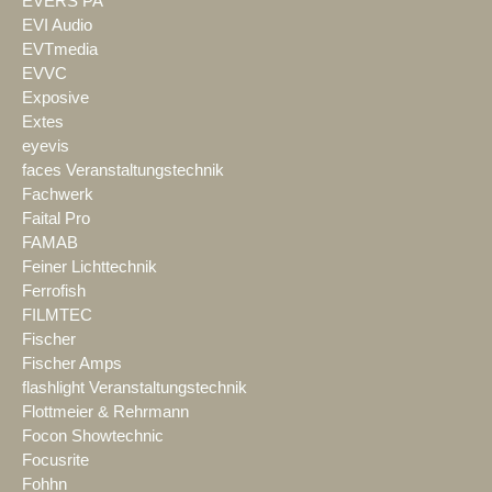
EVERS PA
EVI Audio
EVTmedia
EVVC
Exposive
Extes
eyevis
faces Veranstaltungstechnik
Fachwerk
Faital Pro
FAMAB
Feiner Lichttechnik
Ferrofish
FILMTEC
Fischer
Fischer Amps
flashlight Veranstaltungstechnik
Flottmeier & Rehrmann
Focon Showtechnic
Focusrite
Fohhn