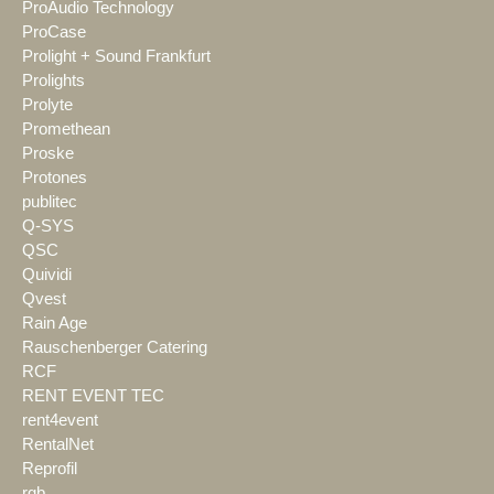
ProAudio Technology
ProCase
Prolight + Sound Frankfurt
Prolights
Prolyte
Promethean
Proske
Protones
publitec
Q-SYS
QSC
Quividi
Qvest
Rain Age
Rauschenberger Catering
RCF
RENT EVENT TEC
rent4event
RentalNet
Reprofil
rgb