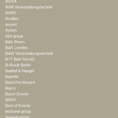
AVIXA
AVM Veranstaltungstechnik
AVMS
Avolites
axxent
Ayrton
b&b group
B&K Braun
B&K Lumitec
B&W Veranstaltungstechnik
B+T Bild+Ton AG
B-Musik Berlin
Babbel & Haeger
Baenfer
Band Pro Munich
Barco
Bayer Events
BDKV
Best of Events
bestvent group
beyerdynamic