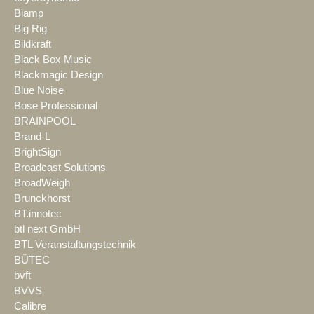
Biamp
Big Rig
Bildkraft
Black Box Music
Blackmagic Design
Blue Noise
Bose Professional
BRAINPOOL
Brand-L
BrightSign
Broadcast Solutions
BroadWeigh
Brunckhorst
BT.innotec
btl next GmbH
BTL Veranstaltungstechnik
BÜTEC
bvft
BVVS
Calibre