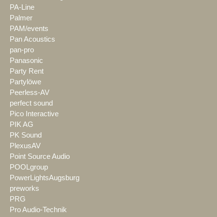
PA-Line
Palmer
PAM/events
Pan Acoustics
pan-pro
Panasonic
Party Rent
Partylöwe
Peerless-AV
perfect sound
Pico Interactive
PIK AG
PK Sound
PlexusAV
Point Source Audio
POOLgroup
PowerLightsAugsburg
preworks
PRG
Pro Audio-Technik