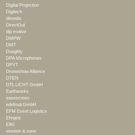
Digital Projection
Digitech
dimedis
DirectOut
dlp motive
DMPW
DMT
Doughty
DPA Microphones
DPVT
Droneshow Alliance
DTEN
DTL LICHT GmbH
Earthworks
easescreen
edelmat.GmbH
EFM Event Logistics
Ehrgeiz
EIKI
einstein & sons