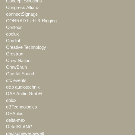
Concept Solutions
Congress Allianz
connectSignage
CONRAD Licht & Rigging
Contour
coolux
Cordial
Creative Technology
Crestron
Crew Nation
CrewBrain
Crystal Sound
ctc events
d&b audiotechnik
DAS Audio GmbH
dblux
dBTechnologies
DEAplus
delta-max
DetailKLANG
deutschewerbewelt