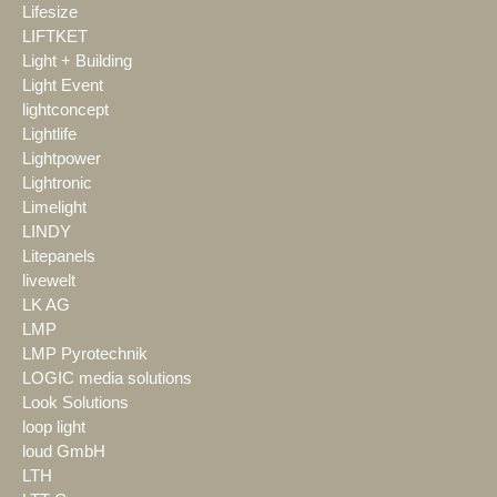
Lifesize
LIFTKET
Light + Building
Light Event
lightconcept
Lightlife
Lightpower
Lightronic
Limelight
LINDY
Litepanels
livewelt
LK AG
LMP
LMP Pyrotechnik
LOGIC media solutions
Look Solutions
loop light
loud GmbH
LTH