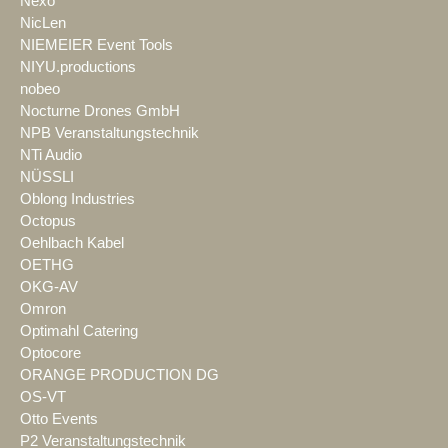
Nexo
NicLen
NIEMEIER Event Tools
NIYU.productions
nobeo
Nocturne Drones GmbH
NPB Veranstaltungstechnik
NTi Audio
NÜSSLI
Oblong Industries
Octopus
Oehlbach Kabel
OETHG
OKG-AV
Omron
Optimahl Catering
Optocore
ORANGE PRODUCTION DG
OS-VT
Otto Events
P2 Veranstaltungstechnik