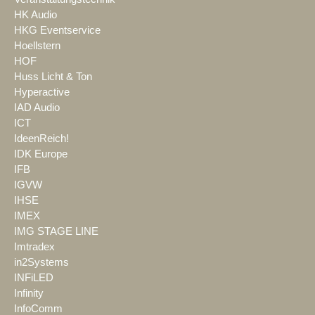
HK Audio
HKG Eventservice
Hoellstern
HOF
Huss Licht & Ton
Hyperactive
IAD Audio
ICT
IdeenReich!
IDK Europe
IFB
IGVW
IHSE
IMEX
IMG STAGE LINE
Imtradex
in2Systems
INFiLED
Infinity
InfoComm