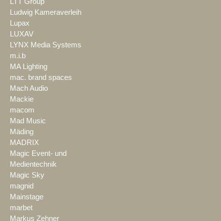
LTT Group
Ludwig Kameraverleih
Lupax
LUXAV
LYNX Media Systems
m.i.b
MA Lighting
mac. brand spaces
Mach Audio
Mackie
macom
Mad Music
Mäding
MADRIX
Magic Event- und
Medientechnik
Magic Sky
magnid
Mainstage
marbet
Markus Zehner