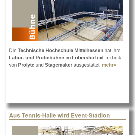
Die
Technische Hochschule Mittelhessen
hat ihre
Labor- und Probebühne
im Löbershof
mit Technik
von
Prolyte
und
Stagemaker
ausgestattet.
mehr»
about
Eine
Bühne
zum
Üben
an der
Uni
Aus Tennis-Halle wird Event-Stadion