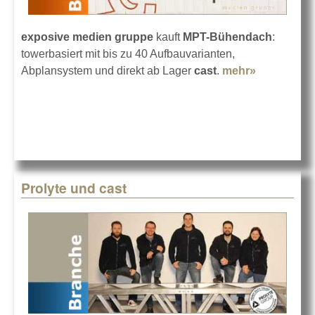
exposive medien gruppe
kauft
MPT-Bühendach
:
towerbasiert mit bis zu 40 Aufbauvarianten,
Abplansystem und direkt ab Lager
cast
.
mehr»
about
Prolyte MP
Bühnenda
für exposi
Prolyte und cast