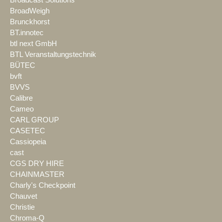
Broadcast Solutions
BroadWeigh
Brunckhorst
BT.innotec
btl next GmbH
BTL Veranstaltungstechnik
BÜTEC
bvft
BVVS
Calibre
Cameo
CARL GROUP
CASETEC
Cassiopeia
cast
CGS DRY HIRE
CHAINMASTER
Charly's Checkpoint
Chauvet
Christie
Chroma-Q