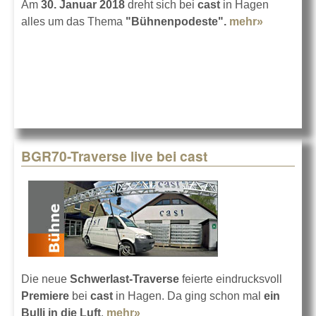
Am
30. Januar 2018
dreht sich bei
cast
in Hagen
alles um das Thema
"Bühnenpodeste".
mehr»
about Da
Bühnenpo
Seminar
BGR70-Traverse live bei cast
Die neue
Schwerlast-Traverse
feierte eindrucksvoll
Premiere
bei
cast
in Hagen. Da ging schon mal
ein
Bulli in die Luft
.
mehr»
about BGR70-Traverse live bei