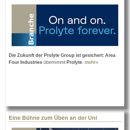
Die Zukunft der Prolyte Group ist gesichert: Area
Four Industries
übernimmt
Prolyte
.
mehr»
about Area
Four
Industries
übernimmt
Prolyte
Eine Bühne zum Üben an der Uni