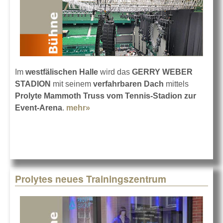
Im
westfälischen Halle
wird das
GERRY WEBER
STADION
mit seinem
verfahrbaren Dach
mittels
Prolyte Mammoth Truss vom Tennis-Stadion zur
Event-Arena
.
mehr»
about Aus Tennis-Halle wird Event-
Stadion
Prolytes neues Trainingszentrum