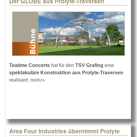
Der GLOBE aus Prolyte-Traversen
Pages
Teatime Concerts
hat für den
TSV Grafing
eine
spektakuläre Konstruktion aus Prolyte-Traversen
realisiert.
mehr»
about Der GLOBE aus Prolyte-
Traversen
Area Four Industries übernimmt Prolyte