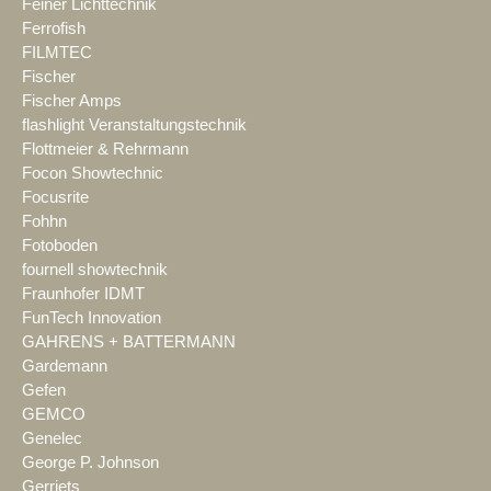
Feiner Lichttechnik
Ferrofish
FILMTEC
Fischer
Fischer Amps
flashlight Veranstaltungstechnik
Flottmeier & Rehrmann
Focon Showtechnic
Focusrite
Fohhn
Fotoboden
fournell showtechnik
Fraunhofer IDMT
FunTech Innovation
GAHRENS + BATTERMANN
Gardemann
Gefen
GEMCO
Genelec
George P. Johnson
Gerriets