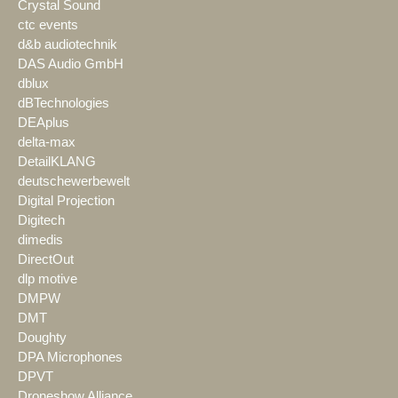
Crystal Sound
ctc events
d&b audiotechnik
DAS Audio GmbH
dblux
dBTechnologies
DEAplus
delta-max
DetailKLANG
deutschewerbewelt
Digital Projection
Digitech
dimedis
DirectOut
dlp motive
DMPW
DMT
Doughty
DPA Microphones
DPVT
Droneshow Alliance