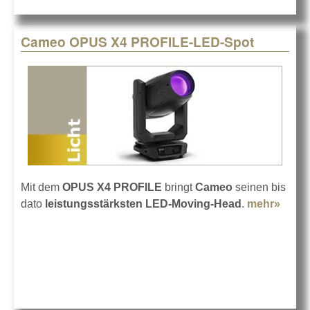
Cameo OPUS X4 PROFILE-LED-Spot
Mit dem
OPUS X4 PROFILE
bringt
Cameo
seinen bis
dato
leistungsstärksten LED-Moving-Head
.
mehr»
abou
Cam
OPUS
PROF
LED-