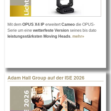
Mit dem
OPUS X4 IP
erweitert
Cameo
die OPUS-
Serie um eine
wetterfeste Version
seines bis dato
leistungsstärksten Moving Heads
.
mehr»
about Cameo
OPUS X4 IP –
IP65 Spot
Profile
Adam Hall Group auf der ISE 2026