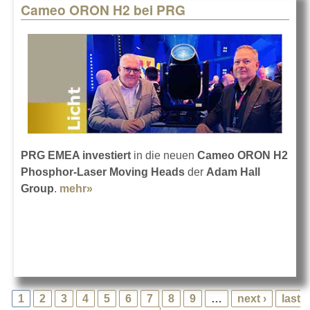
Cameo ORON H2 bei PRG
PRG EMEA investiert
in die neuen
Cameo ORON H2
Phosphor-Laser Moving Heads
der
Adam Hall
Group
.
mehr»
about Cameo ORON H2 bei PRG
1
2
3
4
5
6
7
8
9
…
next ›
last