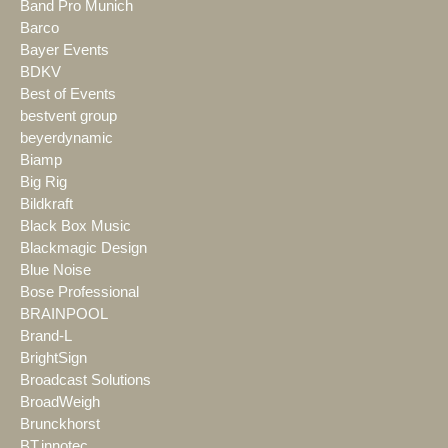
Band Pro Munich
Barco
Bayer Events
BDKV
Best of Events
bestvent group
beyerdynamic
Biamp
Big Rig
Bildkraft
Black Box Music
Blackmagic Design
Blue Noise
Bose Professional
BRAINPOOL
Brand-L
BrightSign
Broadcast Solutions
BroadWeigh
Brunckhorst
BT.innotec