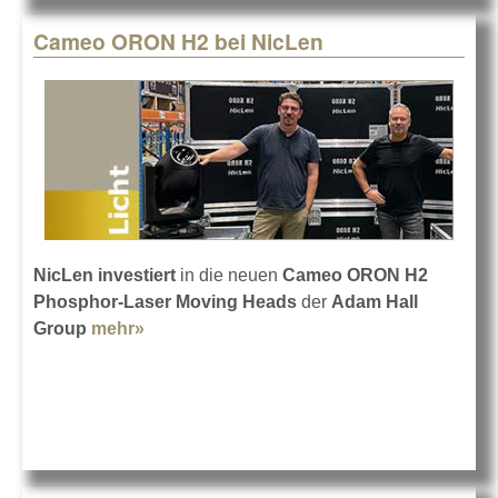
Cameo ORON H2 bei NicLen
NicLen investiert
in die neuen
Cameo ORON H2
Phosphor-Laser Moving Heads
der
Adam Hall
Group
mehr»
about Cameo ORON H2 bei NicLen