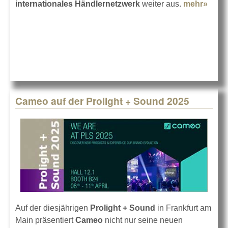
internationales Händlernetzwerk
weiter aus.
mehr»
abou
Ada
Hall 
ZAP
Audi
verf
Cameo auf der Prolight + Sound 2025
Auf der diesjährigen
Prolight + Sound
in Frankfurt am
Main präsentiert
Cameo
nicht nur seine neuen