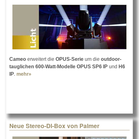
Cameo
erweitert die
OPUS-Serie
um die
outdoor-
tauglichen 600-Watt-Modelle OPUS SP6 IP
und
H6
IP
.
mehr»
about Cameo OPUS SP6 IP und H6 IP
Neue Stereo-DI-Box von Palmer