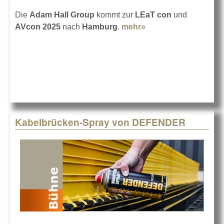
Die
Adam Hall Group
kommt zur
LEaT con
und
AVcon 2025
nach
Hamburg
.
mehr»
about Adam Hall
Group auf der LEaT
con
Kabelbrücken-Spray von DEFENDER