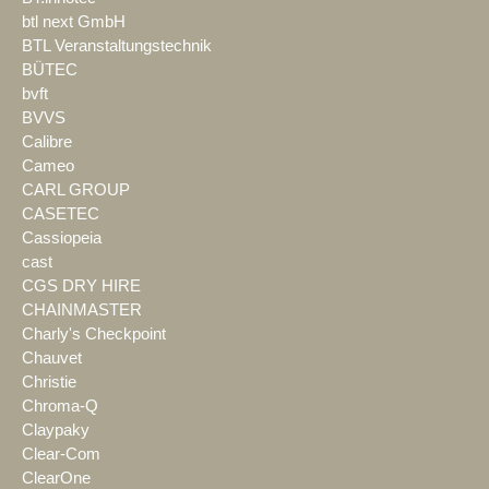
btl next GmbH
BTL Veranstaltungstechnik
BÜTEC
bvft
BVVS
Calibre
Cameo
CARL GROUP
CASETEC
Cassiopeia
cast
CGS DRY HIRE
CHAINMASTER
Charly's Checkpoint
Chauvet
Christie
Chroma-Q
Claypaky
Clear-Com
ClearOne