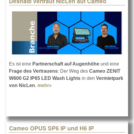
Deshalb vertraut NicLen auf Cameo
Pages
Es ist eine
Partnerschaft auf Augenhöhe
und eine
Frage des Vertrauens
: Der Weg des
Cameo ZENIT
W600 G2 IP65 LED Wash Lights
in den
Vermietpark
von NicLen
.
mehr»
about Deshalb vertraut NicLen auf
Cameo
Cameo OPUS SP6 IP und H6 IP