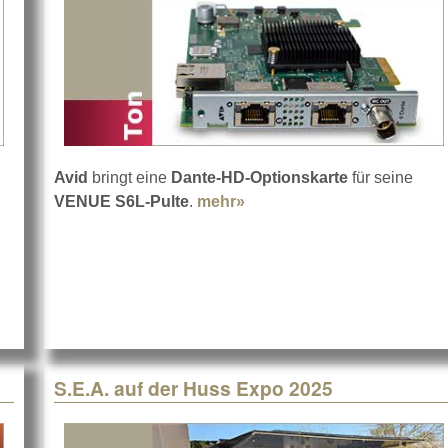
Avid
bringt eine
Dante-HD-Optionskarte
für seine
VENUE S6L-Pulte
.
mehr»
about Dante-HD-Optionska
der ISE 2026
S.E.A. auf der Huss Expo 2025