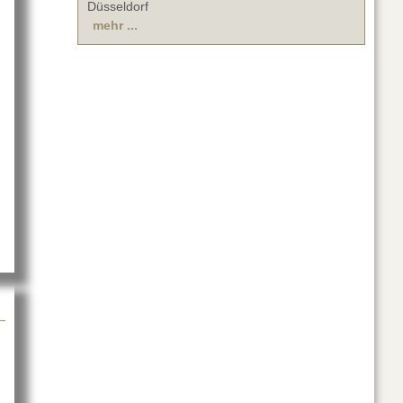
Düsseldorf
mehr ...
ie vor