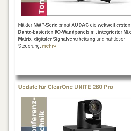
Mit der
NWP-Serie
bringt
AUDAC
die
weltweit ersten
Dante-basierten I/O-Wandpanels
mit
integrierter Mix
Matrix
,
digitaler Signalverarbeitung
und nahtloser
Steuerung.
mehr»
about AUDAC NWP-Serie I/O-Wan
Update für ClearOne UNITE 260 Pro