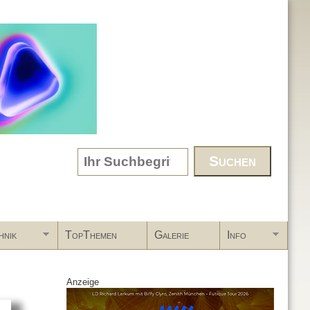
Search form
hnik
TopThemen
Galerie
Info
Anzeige