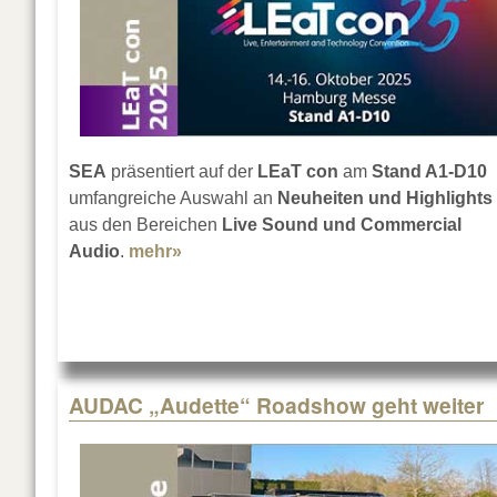
SEA
präsentiert auf der
LEaT con
am
Stand A1-D10
umfangreiche Auswahl an
Neuheiten und Highlights
aus den Bereichen
Live Sound und Commercial
Audio
.
mehr»
about SEA auf der LEaT con 2025
AUDAC „Audette“ Roadshow geht weiter