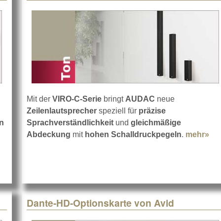
Mit der
VIRO-C-Serie
bringt
AUDAC
neue
Zeilenlautsprecher
speziell für
präzise
n
Sprachverständlichkeit
und
gleichmäßige
etvio
Abdeckung
mit
hohen Schalldruckpegeln
.
mehr»
ab
Dante-HD-Optionskarte von Avid