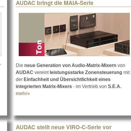
AUDAC bringt die MAIA-Serie
r
Die
neue Generation von Audio-Matrix-Mixern
von
AUDAC
vereint
leistungsstarke Zonensteuerung
mit
der
Einfachheit und Übersichtlichkeit eines
t AUDAC ARCHI8X Subwoofer
integrierten Matrix-Mixers
- im Vertrieb von
S.E.A.
mehr»
about AUDAC bringt die MAIA-Serie
AUDAC stellt neue VIRO-C-Serie vor