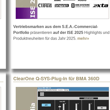
Vertriebsmarken aus dem S.E.A.-Commercial-
Portfolio
präsentieren
auf der ISE 2025
Highlights und
about Updates für Aviom A640 und D800
Produktneuheiten für das Jahr 2025.
mehr»
about S.E.A
ClearOne Q-SYS-Plug-In für BMA 360D