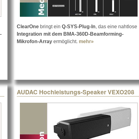
ClearOne
bringt ein
Q-SYS-Plug-In
, das eine nahtlose
-
Integration mit dem BMA-360D-Beamforming-
Mikrofon-Array
ermöglicht.
mehr»
about ClearOne Q-
dpanels
AUDAC Hochleistungs-Speaker VEXO208