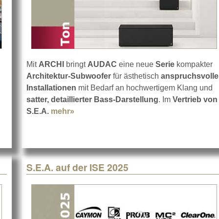
Mit
ARCHI
bringt
AUDAC
eine neue
Serie
kompakter
Architektur-Subwoofer
für ästhetisch
anspruchsvolle
Installationen
mit Bedarf an hochwertigem Klang und
AC „Audette“ Roadshow geht weiter
satter, detaillierter Bass-Darstellung
. Im
Vertrieb von
S.E.A.
mehr»
about AUDAC stellt die neue ARCHI-Ser
S.E.A. auf der ISE 2025