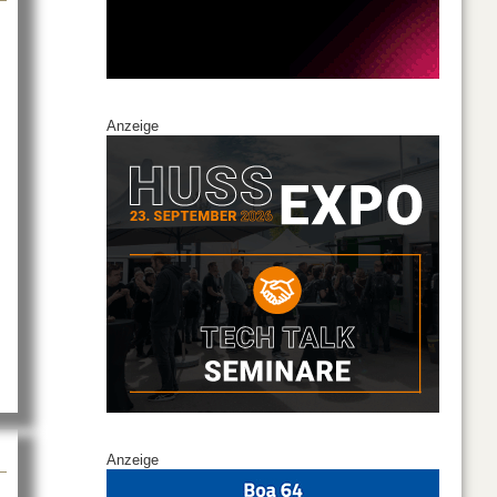
Anzeige
out AUDAC stellt neue VIRO-C-Serie vor
Anzeige