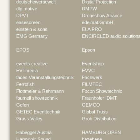
deutschewerbewelt
Digital Projection
dlp motive
DMPW
DPVT
Droneshow Alliance
easescreen
edelmat.GmbH
einstein & sons
ELA PRO
EMG Germany
ENCIRCLED audio.solution
EPOS
Epson
events creative
Eventshop
EVTmedia
EVVC
faces Veranstaltungstechnik
Fachwerk
Ferrofish
FILMTEC
Flottmeier & Rehrmann
Focon Showtechnic
fournell showtechnik
Fraunhofer IDMT
Gefen
GEMCO
GETEC Eventtechnik
Global Truss
Grass Valley
Groh Distribution
Habegger Austria
HAMBURG OPEN
Harmonic Sound
hazebase