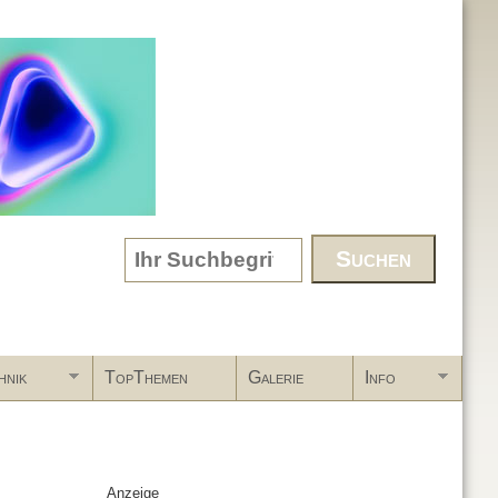
Search form
hnik
TopThemen
Galerie
Info
Anzeige