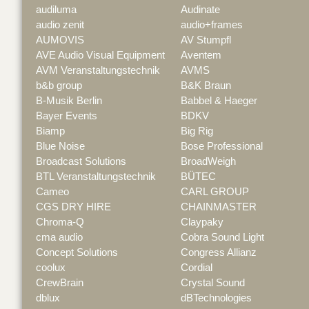
audiluma
Audinate
audio zenit
audio+frames
AUMOVIS
AV Stumpfl
AVE Audio Visual Equipment
Aventem
AVM Veranstaltungstechnik
AVMS
b&b group
B&K Braun
B-Musik Berlin
Babbel & Haeger
Bayer Events
BDKV
Biamp
Big Rig
Blue Noise
Bose Professional
Broadcast Solutions
BroadWeigh
BTL Veranstaltungstechnik
BÜTEC
Cameo
CARL GROUP
CGS DRY HIRE
CHAINMASTER
Chroma-Q
Claypaky
cma audio
Cobra Sound Light
Concept Solutions
Congress Allianz
coolux
Cordial
CrewBrain
Crystal Sound
dblux
dBTechnologies