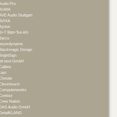
Audio Pro
AUMA
AVE Audio Stuttgart
AVIXA
Ayrton
B+T Bild+Ton AG
Barco
beyerdynamic
Blackmagic Design
BrightSign
btl next GmbH
Calibre
cast
Christie
Clevertouch
Computerworks
Contour
Crew Nation
DAS Audio GmbH
DetailKLANG