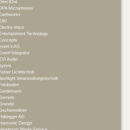
DirectOut
DPA Microphones
Earthworks
EIKI
Electro-Voice
Entertainment Technology
Concepts
event it AG
Event*Integrator
EVI Audio
eyevis
Feiner Lichttechnik
flashlight Veranstaltungstechnik
Fotoboden
Gardemann
Gerriets
Grandel
Gschwendtner
Habegger AG
Harmonic Design
Headroom Media Service