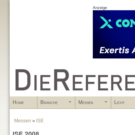
Anzeige
www.DieReferenz.de
Home
Branche
Messen
Licht
Messen
»
ISE
You are here
ISE 2008