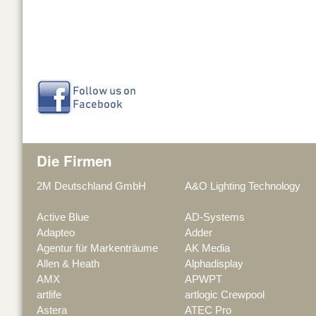
Die Firmen
2M Deutschland GmbH
A&O Lighting Technology
Active Blue
AD-Systems
Adapteo
Adder
Agentur für Markenträume
AK Media
Allen & Heath
Alphadisplay
AMX
APWPT
artlife
artlogic Crewpool
Astera
ATEC Pro