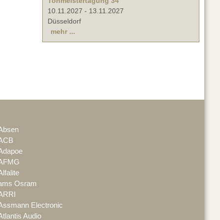
Tonmeistertagung 34
10.11.2027
-
13.11.2027
Düsseldorf
mehr ...
Absen
ACB
Adapoe
AFMG
Alfalite
ams Osram
ARRI
Assmann Electronic
Atlantis Audio