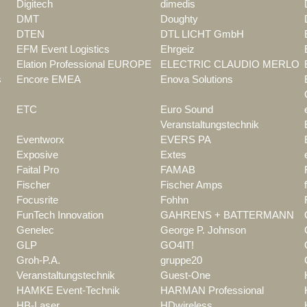
Digitech
dimedis
DMT
Doughty
DTEN
DTL LICHT GmbH
EFM Event Logistics
Ehrgeiz
Elation Professional EUROPE
ELECTRIC CLAUDIO MERLO
s
Encore EMEA
Enova Solutions
ETC
Euro Sound
Veranstaltungstechnik
Eventworx
EVERS PA
Exposive
Extes
Faital Pro
FAMAB
Fischer
Fischer Amps
Focusrite
Fohhn
FunTech Innovation
GAHRENS + BATTERMANN
Genelec
George P. Johnson
GLP
GO4IT!
Groh-P.A.
gruppe20
Veranstaltungstechnik
Guest-One
HAMKE Event-Technik
HARMAN Professional
HB-Laser
HDwireless