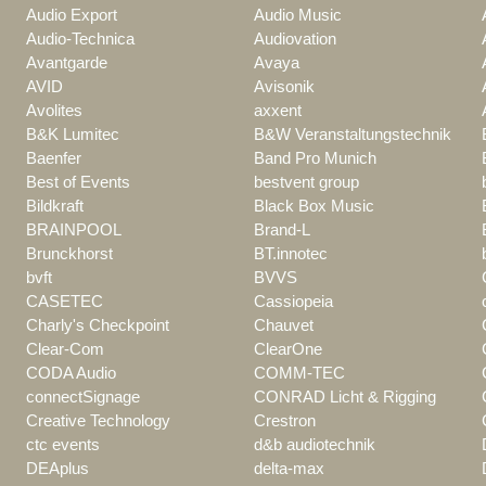
Audio Export
Audio Music
Audio-Technica
Audiovation
Avantgarde
Avaya
AVID
Avisonik
Avolites
axxent
B&K Lumitec
B&W Veranstaltungstechnik
Baenfer
Band Pro Munich
Best of Events
bestvent group
Bildkraft
Black Box Music
BRAINPOOL
Brand-L
Brunckhorst
BT.innotec
bvft
BVVS
CASETEC
Cassiopeia
Charly's Checkpoint
Chauvet
Clear-Com
ClearOne
CODA Audio
COMM-TEC
connectSignage
CONRAD Licht & Rigging
Creative Technology
Crestron
ctc events
d&b audiotechnik
DEAplus
delta-max