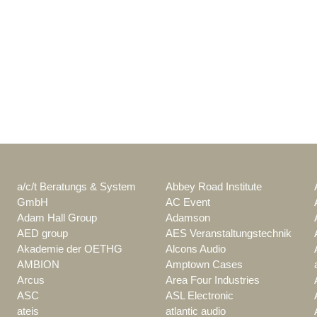
a/c/t Beratungs & System
Abbey Road Institute
GmbH
AC Event
Adam Hall Group
Adamson
AED group
AES Veranstaltungstechnik
Akademie der OETHG
Alcons Audio
AMBION
Amptown Cases
Arcus
Area Four Industries
ASC
ASL Electronic
ateis
atlantic audio