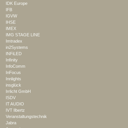
IDK Europe
IFB
IGVW
IHSE
IMEX
IMG STAGE LINE
Imtradex
in2Systems
INFiLED
Infinity
InfoComm
InFocus
Innlights
insglück
Irrlicht GmbH
ISDV
IT AUDIO
IVT Ilbertz
Veranstaltungstechnik
Jabra