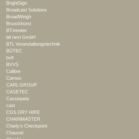
BrightSign
Broadcast Solutions
BroadWeigh
Brunckhorst
BT.innotec
btl next GmbH
BTL Veranstaltungstechnik
BÜTEC
bvft
BVVS
Calibre
Cameo
CARL GROUP
CASETEC
Cassiopeia
cast
CGS DRY HIRE
CHAINMASTER
Charly's Checkpoint
Chauvet