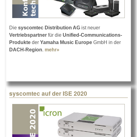
Die
syscomtec Distribution AG
ist neuer
Vertriebspartner
für die
Unified-Communications-
Produkte
der
Yamaha Music Europe
GmbH in der
DACH-Region
.
mehr»
about syscomtec vertreibt
YAMAHAs UC-Sparte
syscomtec auf der ISE 2020