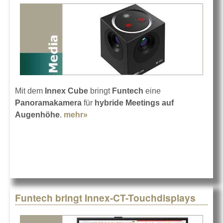
Mit dem
Innex Cube
bringt
Funtech
eine
Panoramakamera
für
hybride Meetings auf
Augenhöhe
.
mehr»
about Funtech Innovation Innex
Cube
Funtech bringt Innex-CT-Touchdisplays