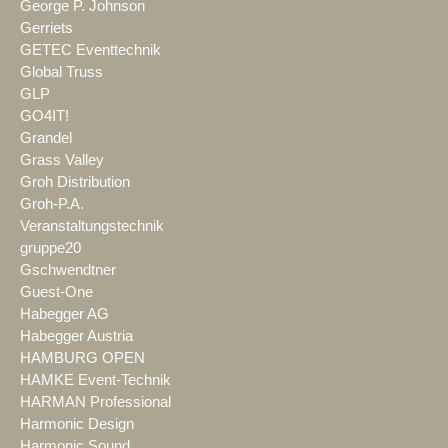
George P. Johnson
Gerriets
GETEC Eventtechnik
Global Truss
GLP
GO4IT!
Grandel
Grass Valley
Groh Distribution
Groh-P.A.
Veranstaltungstechnik
gruppe20
Gschwendtner
Guest-One
Habegger AG
Habegger Austria
HAMBURG OPEN
HAMKE Event-Technik
HARMAN Professional
Harmonic Design
Harmonic Sound