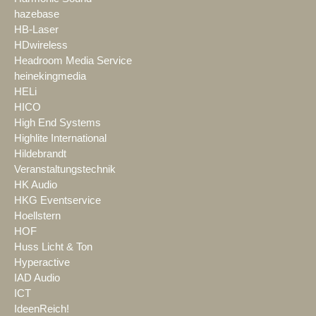
hazebase
HB-Laser
HDwireless
Headroom Media Service
heinekingmedia
HELi
HICO
High End Systems
Highlite International
Hildebrandt
Veranstaltungstechnik
HK Audio
HKG Eventservice
Hoellstern
HOF
Huss Licht & Ton
Hyperactive
IAD Audio
ICT
IdeenReich!