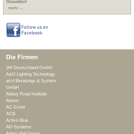
Düsseldorf
mehr ...
Die Firmen
2M Deutschland GmbH
A&O Lighting Technology
a/c/t Beratungs & System
GmbH
Abbey Road Institute
Absen
AC Event
ACB
Active Blue
AD-Systems
Adam Hall Group