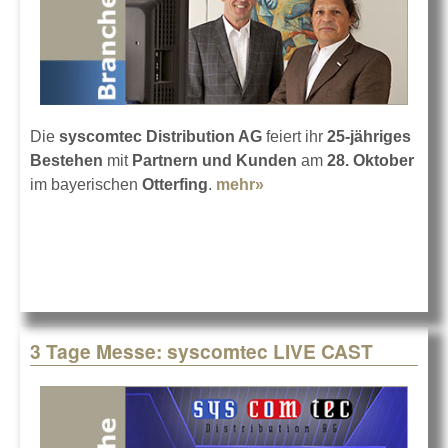
Die
syscomtec Distribution AG
feiert ihr
25-jähriges
Bestehen
mit
Partnern und Kunden
am
28. Oktober
im bayerischen
Otterfing
.
mehr»
about 25 Jahre
syscomtec Distribution
AG
3 Tage Messe: syscomtec LIVE CAST