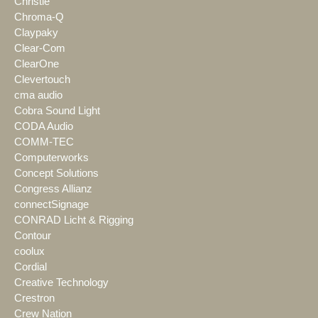
Christie
Chroma-Q
Claypaky
Clear-Com
ClearOne
Clevertouch
cma audio
Cobra Sound Light
CODA Audio
COMM-TEC
Computerworks
Concept Solutions
Congress Allianz
connectSignage
CONRAD Licht & Rigging
Contour
coolux
Cordial
Creative Technology
Crestron
Crew Nation