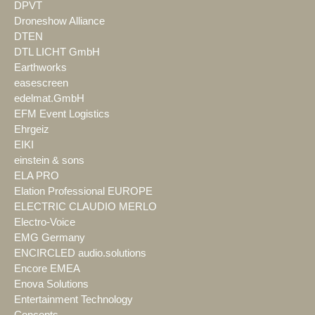
DPVT
Droneshow Alliance
DTEN
DTL LICHT GmbH
Earthworks
easescreen
edelmat.GmbH
EFM Event Logistics
Ehrgeiz
EIKI
einstein & sons
ELA PRO
Elation Professional EUROPE
ELECTRIC CLAUDIO MERLO
Electro-Voice
EMG Germany
ENCIRCLED audio.solutions
Encore EMEA
Enova Solutions
Entertainment Technology
Concepts