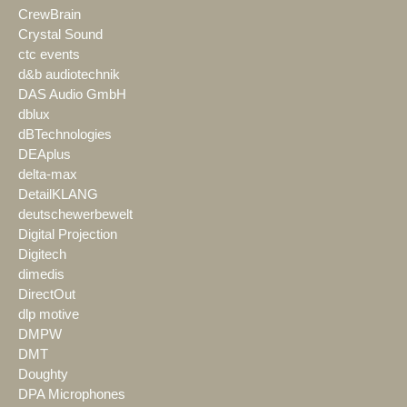
CrewBrain
Crystal Sound
ctc events
d&b audiotechnik
DAS Audio GmbH
dblux
dBTechnologies
DEAplus
delta-max
DetailKLANG
deutschewerbewelt
Digital Projection
Digitech
dimedis
DirectOut
dlp motive
DMPW
DMT
Doughty
DPA Microphones