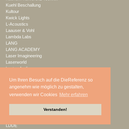
Kuehl Beschallung
Kultour
Kwick Lights
L-Acoustics
Laauser & Vohl
Lambda Labs
LANG
LANG ACADEMY
Laser Imagineering
Laserworld
Lauten Audio
LAUTundHELL
Um Ihren Besuch auf die DieReferenz so
Lawo
angenehm wie möglich zu gestalten,
Lax Europa
Layher
verwenden wir Cookies
Mehr erfahren
LC - the live company
LClux
Verstanden!
LCPro
LD Systems
LDDE