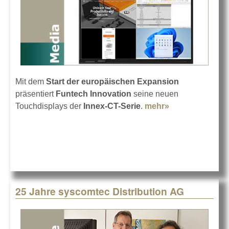
Mit dem
Start der europäischen Expansion
präsentiert
Funtech Innovation
seine neuen
Touchdisplays der
Innex-CT-Serie
.
mehr»
about Funtech
bringt Innex-
CT-
Touchdisplays
25 Jahre syscomtec Distribution AG