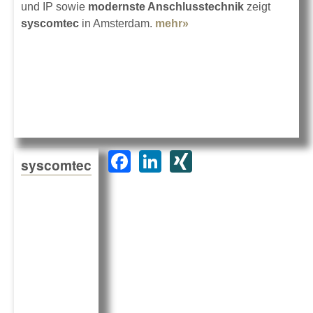
und IP sowie
modernste Anschlusstechnik
zeigt
syscomtec
in Amsterdam.
mehr»
about syscomtec auf
der ISE 2016
F
Li
XI
syscomtec
a
n
N
c
k
G
e
e
b
dI
o
n
o