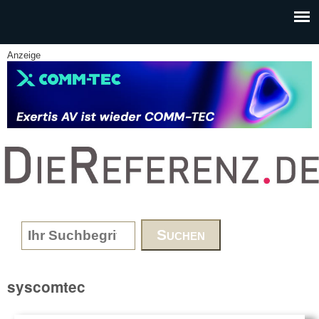
Skip to main content
Anzeige
www.DieReferenz.de
Search form
syscomtec