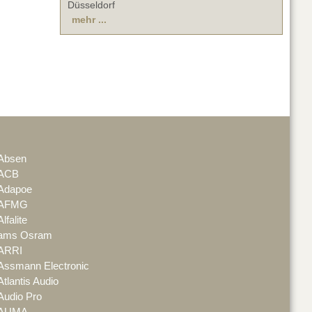
Düsseldorf
mehr ...
Absen
ACB
Adapoe
AFMG
Alfalite
ams Osram
ARRI
Assmann Electronic
Atlantis Audio
Audio Pro
AUMA