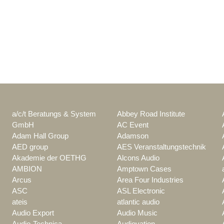
a/c/t Beratungs & System
Abbey Road Institute
GmbH
AC Event
Adam Hall Group
Adamson
AED group
AES Veranstaltungstechnik
Akademie der OETHG
Alcons Audio
AMBION
Amptown Cases
Arcus
Area Four Industries
ASC
ASL Electronic
ateis
atlantic audio
Audio Export
Audio Music
Audio-Technica
Audiovation