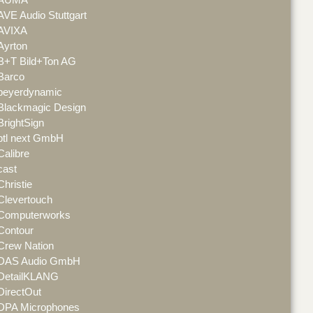
AVE Audio Stuttgart
AVIXA
Ayrton
B+T Bild+Ton AG
Barco
beyerdynamic
Blackmagic Design
BrightSign
btl next GmbH
Calibre
cast
Christie
Clevertouch
Computerworks
Contour
Crew Nation
DAS Audio GmbH
DetailKLANG
DirectOut
DPA Microphones