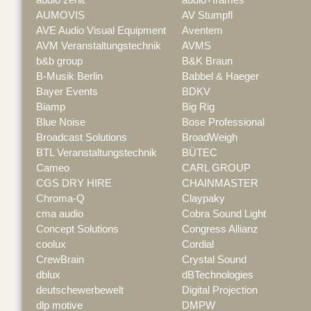
AUMOVIS
AV Stumpfl
AVE Audio Visual Equipment
Aventem
AVM Veranstaltungstechnik
AVMS
b&b group
B&K Braun
B-Musik Berlin
Babbel & Haeger
Bayer Events
BDKV
Biamp
Big Rig
Blue Noise
Bose Professional
Broadcast Solutions
BroadWeigh
BTL Veranstaltungstechnik
BÜTEC
Cameo
CARL GROUP
CGS DRY HIRE
CHAINMASTER
Chroma-Q
Claypaky
cma audio
Cobra Sound Light
Concept Solutions
Congress Allianz
coolux
Cordial
CrewBrain
Crystal Sound
dblux
dBTechnologies
deutschewerbewelt
Digital Projection
dlp motive
DMPW