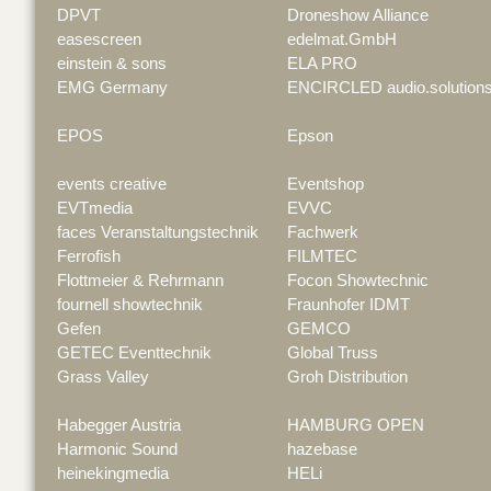
DPVT
Droneshow Alliance
easescreen
edelmat.GmbH
einstein & sons
ELA PRO
EMG Germany
ENCIRCLED audio.solution
EPOS
Epson
events creative
Eventshop
EVTmedia
EVVC
faces Veranstaltungstechnik
Fachwerk
Ferrofish
FILMTEC
Flottmeier & Rehrmann
Focon Showtechnic
fournell showtechnik
Fraunhofer IDMT
Gefen
GEMCO
GETEC Eventtechnik
Global Truss
Grass Valley
Groh Distribution
Habegger Austria
HAMBURG OPEN
Harmonic Sound
hazebase
heinekingmedia
HELi