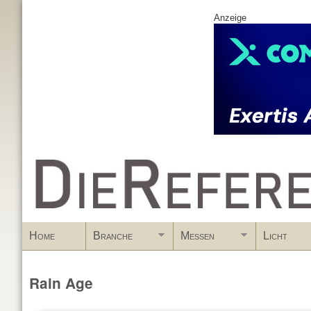
Anzeige
www.DieReferenz.de
Home
Branche
Messen
Licht
Rain Age