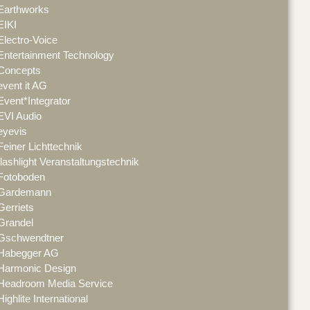
Earthworks
EIKI
Electro-Voice
Entertainment Technology
Concepts
event it AG
Event*Integrator
EVI Audio
eyevis
Feiner Lichttechnik
flashlight Veranstaltungstechnik
Fotoboden
Gardemann
Gerriets
Grandel
Gschwendtner
Habegger AG
Harmonic Design
Headroom Media Service
Highlite International