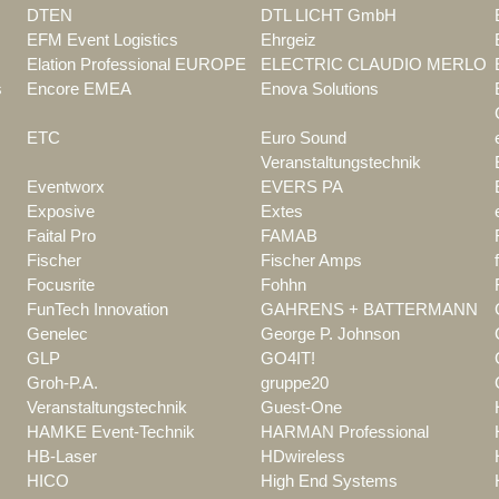
DTEN
DTL LICHT GmbH
EFM Event Logistics
Ehrgeiz
Elation Professional EUROPE
ELECTRIC CLAUDIO MERLO
s
Encore EMEA
Enova Solutions
ETC
Euro Sound
Veranstaltungstechnik
Eventworx
EVERS PA
Exposive
Extes
Faital Pro
FAMAB
Fischer
Fischer Amps
Focusrite
Fohhn
FunTech Innovation
GAHRENS + BATTERMANN
Genelec
George P. Johnson
GLP
GO4IT!
Groh-P.A.
gruppe20
Veranstaltungstechnik
Guest-One
HAMKE Event-Technik
HARMAN Professional
HB-Laser
HDwireless
HICO
High End Systems