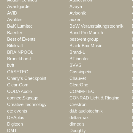
Avantgarde
Avaya
AVID
Avisonik
Avolites
axxent
B&K Lumitec
B&W Veranstaltungstechnik
Baenfer
Band Pro Munich
Best of Events
bestvent group
Bildkraft
Black Box Music
BRAINPOOL
Brand-L
Brunckhorst
BT.innotec
bvft
BVVS
CASETEC
Cassiopeia
Charly's Checkpoint
Chauvet
Clear-Com
ClearOne
CODA Audio
COMM-TEC
connectSignage
CONRAD Licht & Rigging
Creative Technology
Crestron
ctc events
d&b audiotechnik
DEAplus
delta-max
Digitech
dimedis
DMT
Doughty