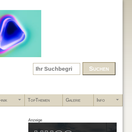
Search form
hnik
TopThemen
Galerie
Info
Anzeige