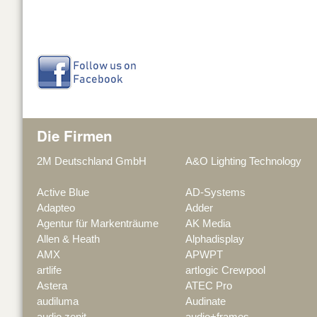
Die Firmen
2M Deutschland GmbH
A&O Lighting Technology
Active Blue
AD-Systems
Adapteo
Adder
Agentur für Markenträume
AK Media
Allen & Heath
Alphadisplay
AMX
APWPT
artlife
artlogic Crewpool
Astera
ATEC Pro
audiluma
Audinate
audio zenit
audio+frames