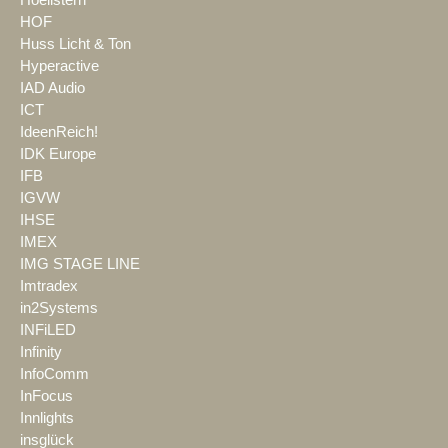
Hoellstern
HOF
Huss Licht & Ton
Hyperactive
IAD Audio
ICT
IdeenReich!
IDK Europe
IFB
IGVW
IHSE
IMEX
IMG STAGE LINE
Imtradex
in2Systems
INFiLED
Infinity
InfoComm
InFocus
Innlights
insglück