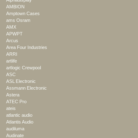
Alphadisplay
AMBION
Amptown Cases
ams Osram
AMX
APWPT
Arcus
Area Four Industries
ARRI
artlife
artlogic Crewpool
ASC
ASL Electronic
Assmann Electronic
Astera
ATEC Pro
ateis
atlantic audio
Atlantis Audio
audiluma
Audinate