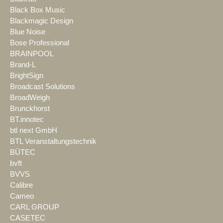
Black Box Music
Blackmagic Design
Blue Noise
Bose Professional
BRAINPOOL
Brand-L
BrightSign
Broadcast Solutions
BroadWeigh
Brunckhorst
BT.innotec
btl next GmbH
BTL Veranstaltungstechnik
BÜTEC
bvft
BVVS
Calibre
Cameo
CARL GROUP
CASETEC