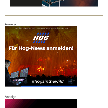
o
n
o
k
Anzeige
Anzeige