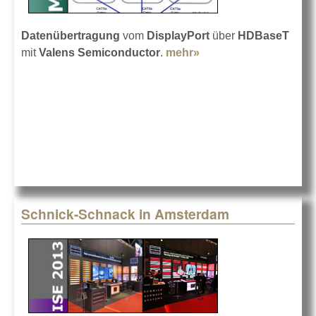
Datenübertragung
vom
DisplayPort
über
HDBaseT
mit
Valens Semiconductor
.
mehr»
about HDBaseT über
DisplayPort
Schnick-Schnack in Amsterdam