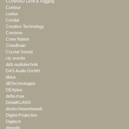
CONRAD Licht & Rigging
Contour
coolux
Cordial
Creative Technology
Crestron
Crew Nation
CrewBrain
Crystal Sound
ctc events
d&b audiotechnik
DAS Audio GmbH
dblux
dBTechnologies
DEAplus
delta-max
DetailKLANG
deutschewerbewelt
Digital Projection
Digitech
dimedis