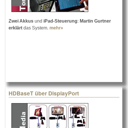
Zwei Akkus
und
iPad-Steuerung
:
Martin Gurtner
erklärt
das System.
mehr»
about Sennheiser LSP 500
Pro
HDBaseT über DisplayPort