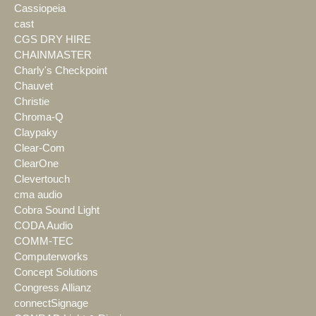
Cassiopeia
cast
CGS DRY HIRE
CHAINMASTER
Charly's Checkpoint
Chauvet
Christie
Chroma-Q
Claypaky
Clear-Com
ClearOne
Clevertouch
cma audio
Cobra Sound Light
CODA Audio
COMM-TEC
Computerworks
Concept Solutions
Congress Allianz
connectSignage