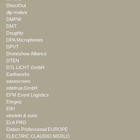
DirectOut
dlp motive
DMPW
DMT
Doughty
DPA Microphones
DPVT
Droneshow Alliance
DTEN
DTL LICHT GmbH
Earthworks
easescreen
edelmat.GmbH
EFM Event Logistics
Ehrgeiz
EIKI
einstein & sons
ELA PRO
Elation Professional EUROPE
ELECTRIC CLAUDIO MERLO