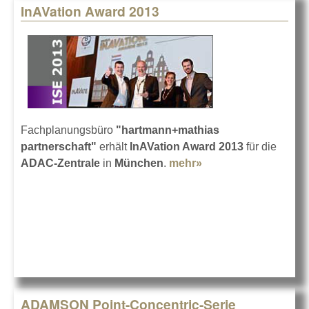
InAVation Award 2013
Fachplanungsbüro
"hartmann+mathias
partnerschaft"
erhält
InAVation Award 2013
für die
ADAC-Zentrale
in
München
.
mehr»
about InAVation
Award 2013
ADAMSON Point-Concentric-Serie