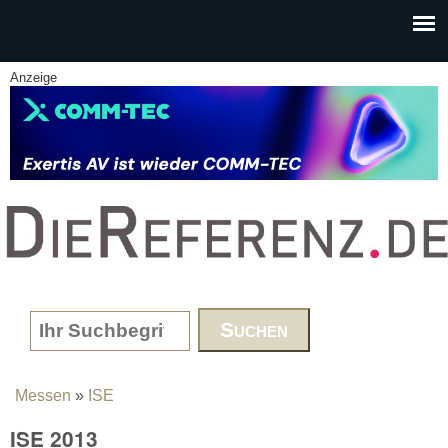
Skip to main content
Anzeige
www.DieReferenz.de
Search form
Messen
»
ISE
You are here
ISE 2013