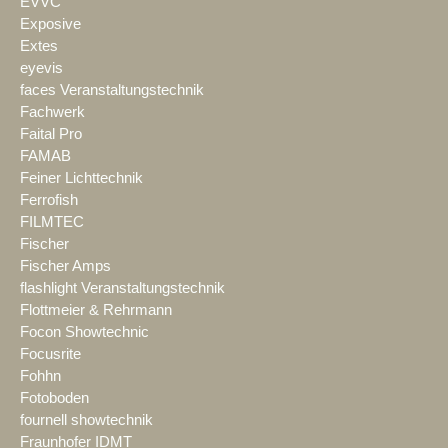
EVVC
Exposive
Extes
eyevis
faces Veranstaltungstechnik
Fachwerk
Faital Pro
FAMAB
Feiner Lichttechnik
Ferrofish
FILMTEC
Fischer
Fischer Amps
flashlight Veranstaltungstechnik
Flottmeier & Rehrmann
Focon Showtechnic
Focusrite
Fohhn
Fotoboden
fournell showtechnik
Fraunhofer IDMT