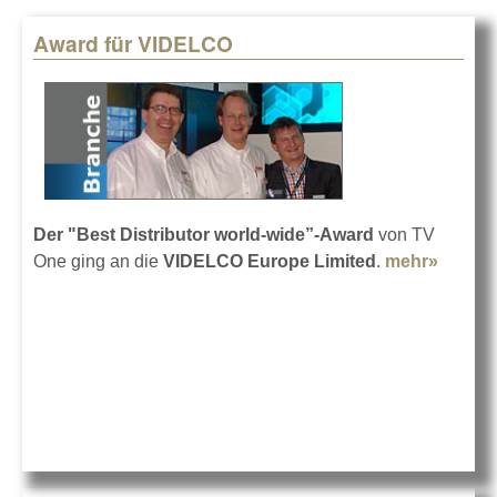
Award für VIDELCO
Pages
Der "Best Distributor world-wide”-Award
von TV
One ging an die
V
IDELCO Europe Limited
.
mehr»
about
Award
für
VIDEL