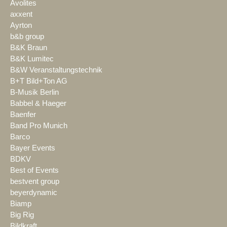
Avolites
axxent
Ayrton
b&b group
B&K Braun
B&K Lumitec
B&W Veranstaltungstechnik
B+T Bild+Ton AG
B-Musik Berlin
Babbel & Haeger
Baenfer
Band Pro Munich
Barco
Bayer Events
BDKV
Best of Events
bestvent group
beyerdynamic
Biamp
Big Rig
Bildkraft