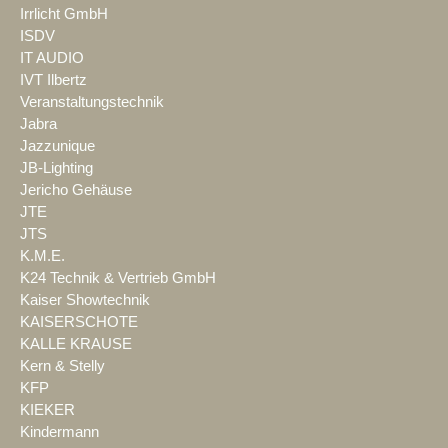
Irrlicht GmbH
ISDV
IT AUDIO
IVT Ilbertz
Veranstaltungstechnik
Jabra
Jazzunique
JB-Lighting
Jericho Gehäuse
JTE
JTS
K.M.E.
K24 Technik & Vertrieb GmbH
Kaiser Showtechnik
KAISERSCHOTE
KALLE KRAUSE
Kern & Stelly
KFP
KIEKER
Kindermann