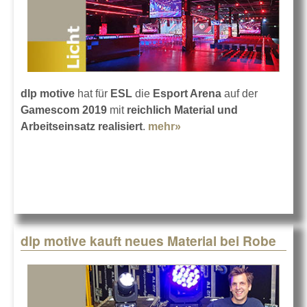
dlp motive
hat für
ESL
die
Esport Arena
auf der
Gamescom 2019
mit
reichlich Material und
Arbeitseinsatz realisiert
.
mehr»
about Esport Arena auf
der Gamescom 2019
dlp motive kauft neues Material bei Robe