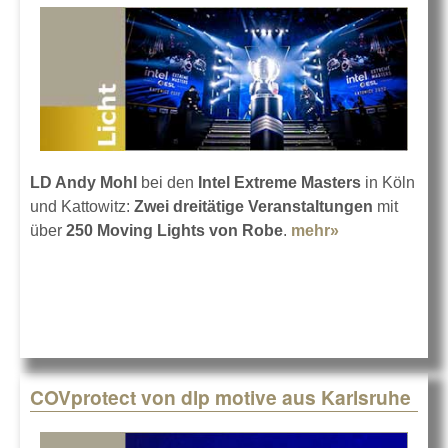
LD Andy Mohl
bei den
Intel Extreme Masters
in Köln
und Kattowitz:
Zwei dreitätige Veranstaltungen
mit
über
250 Moving Lights von Robe
.
mehr»
about E-
Gaming-
Turnier mit
Robe
COVprotect von dlp motive aus Karlsruhe