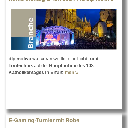
dlp motive
war verantwortlich für
Licht- und
Tontechnik
auf der
Hauptbühne
des
103.
Katholikentages in Erfurt
.
mehr»
about Katholikentag
Erfurt 2024 mit dlp
motive
E-Gaming-Turnier mit Robe