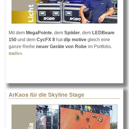
Mit dem
MegaPointe
, dem
Spiider
, dem
LEDBeam
150
und dem
CycFX 8
hat
dlp motive
gleich eine
ganze Reihe
neuer Geräte von Robe
im Portfolio.
mehr»
about dlp motive kauft neues Material bei Robe
ArKaos für die Skyline Stage