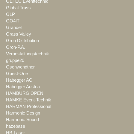
GETEC Eventtechnik
Global Truss
GLP
GO4IT!
Grandel
Grass Valley
Groh Distribution
Groh-P.A.
Veranstaltungstechnik
gruppe20
Gschwendtner
Guest-One
Habegger AG
Habegger Austria
HAMBURG OPEN
HAMKE Event-Technik
HARMAN Professional
Harmonic Design
Harmonic Sound
hazebase
HB-Laser