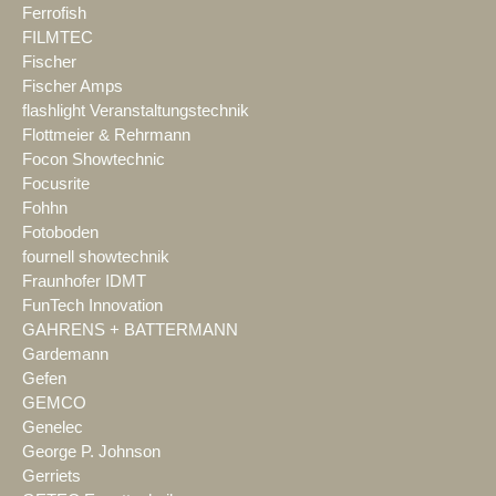
Ferrofish
FILMTEC
Fischer
Fischer Amps
flashlight Veranstaltungstechnik
Flottmeier & Rehrmann
Focon Showtechnic
Focusrite
Fohhn
Fotoboden
fournell showtechnik
Fraunhofer IDMT
FunTech Innovation
GAHRENS + BATTERMANN
Gardemann
Gefen
GEMCO
Genelec
George P. Johnson
Gerriets