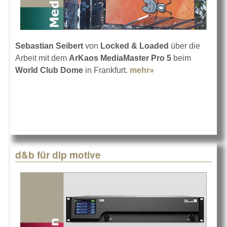
Sebastian Seibert
von
Locked & Loaded
über die
Arbeit mit dem
ArKaos MediaMaster Pro 5
beim
World Club Dome
in Frankfurt.
mehr»
about ArKaos für
die Skyline Stage
d&b für dlp motive