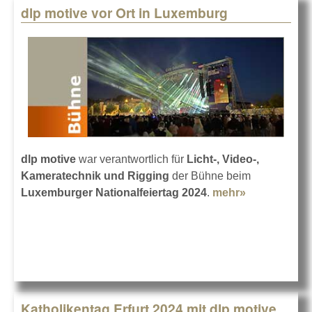
dlp motive vor Ort in Luxemburg
dlp motive
war verantwortlich für
Licht-, Video-,
Kameratechnik und Rigging
der Bühne beim
Luxemburger Nationalfeiertag 2024
.
mehr»
about dlp
motive vor
Ort in
Luxemburg
Katholikentag Erfurt 2024 mit dlp motive