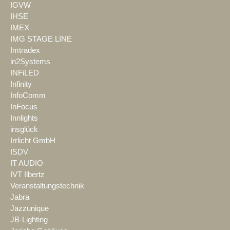
IGVW
IHSE
IMEX
IMG STAGE LINE
Imtradex
in2Systems
INFiLED
Infinity
InfoComm
InFocus
Innlights
insglück
Irrlicht GmbH
ISDV
IT AUDIO
IVT Ilbertz
Veranstaltungstechnik
Jabra
Jazzunique
JB-Lighting