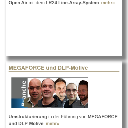
Open Air
mit dem
LR24 Line-Array-System
.
mehr»
about
Marb
Class
2014 
Alcon
MEGAFORCE und DLP-Motive
Umstrukturierung
in der Führung von
MEGAFORCE
und DLP-Motive
.
mehr»
about MEGAFORCE und DLP-