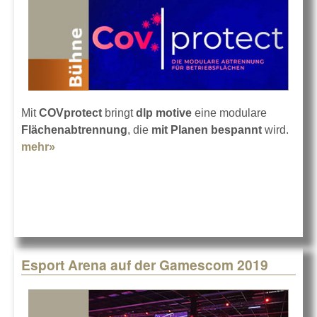
Mit
COVprotect
bringt
dlp motive
eine modulare
Flächenabtrennung
, die
mit Planen bespannt
wird.
mehr»
about COVprotect von dlp motive aus Karlsruhe
Esport Arena auf der Gamescom 2019