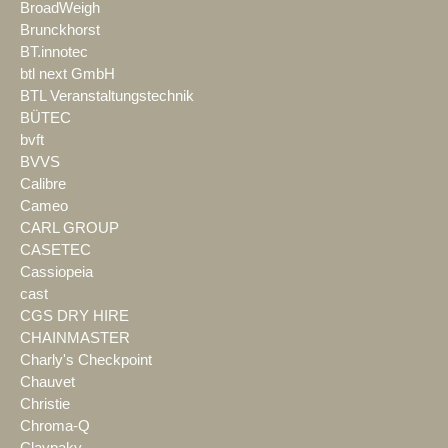
BroadWeigh
Brunckhorst
BT.innotec
btl next GmbH
BTL Veranstaltungstechnik
BÜTEC
bvft
BVVS
Calibre
Cameo
CARL GROUP
CASETEC
Cassiopeia
cast
CGS DRY HIRE
CHAINMASTER
Charly's Checkpoint
Chauvet
Christie
Chroma-Q
Claypaky