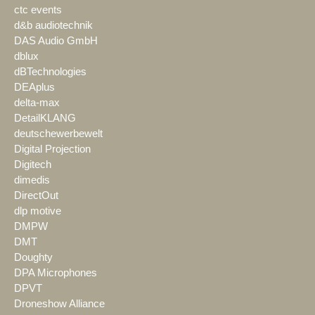
ctc events
d&b audiotechnik
DAS Audio GmbH
dblux
dBTechnologies
DEAplus
delta-max
DetailKLANG
deutschewerbewelt
Digital Projection
Digitech
dimedis
DirectOut
dlp motive
DMPW
DMT
Doughty
DPA Microphones
DPVT
Droneshow Alliance