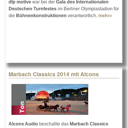
dlp motive
war bei der
Gala des Internationalen
Deutschen Turnfestes
im Berliner Olympiastadion für
die
Bühnenkonstruktionen
verantwortlich.
mehr»
about
Sechs
Bühne
für das
Turnfes
Marbach Classics 2014 mit Alcons
Alcons Audio
beschallte das
Marbach Classics