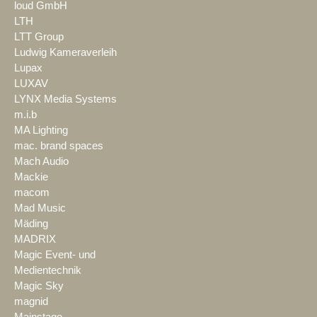
loud GmbH
LTH
LTT Group
Ludwig Kameraverleih
Lupax
LUXAV
LYNX Media Systems
m.i.b
MA Lighting
mac. brand spaces
Mach Audio
Mackie
macom
Mad Music
Mäding
MADRIX
Magic Event- und
Medientechnik
Magic Sky
magnid