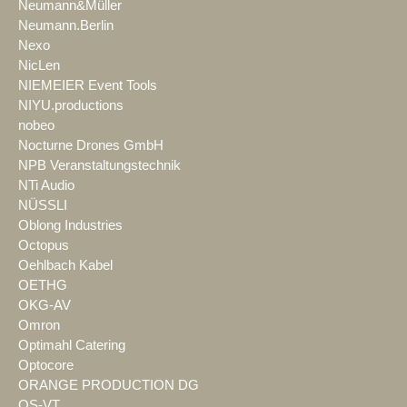
Neumann&Müller
Neumann.Berlin
Nexo
NicLen
NIEMEIER Event Tools
NIYU.productions
nobeo
Nocturne Drones GmbH
NPB Veranstaltungstechnik
NTi Audio
NÜSSLI
Oblong Industries
Octopus
Oehlbach Kabel
OETHG
OKG-AV
Omron
Optimahl Catering
Optocore
ORANGE PRODUCTION DG
OS-VT