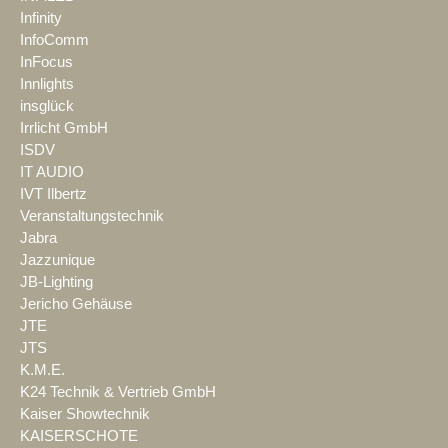
Infinity
InfoComm
InFocus
Innlights
insglück
Irrlicht GmbH
ISDV
IT AUDIO
IVT Ilbertz
Veranstaltungstechnik
Jabra
Jazzunique
JB-Lighting
Jericho Gehäuse
JTE
JTS
K.M.E.
K24 Technik & Vertrieb GmbH
Kaiser Showtechnik
KAISERSCHOTE