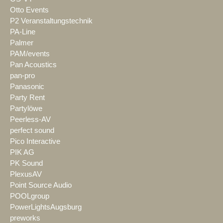
Otto Events
P2 Veranstaltungstechnik
PA-Line
Palmer
PAM/events
Pan Acoustics
pan-pro
Panasonic
Party Rent
Partylöwe
Peerless-AV
perfect sound
Pico Interactive
PIK AG
PK Sound
PlexusAV
Point Source Audio
POOLgroup
PowerLightsAugsburg
preworks