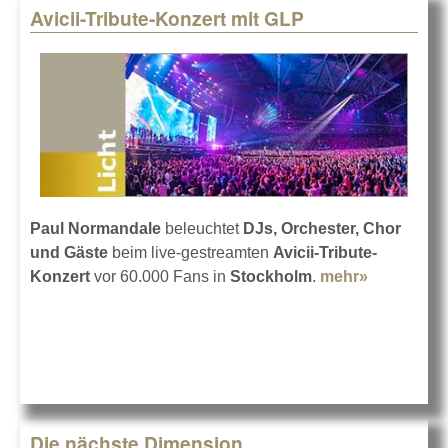
Avicii-Tribute-Konzert mit GLP
Paul Normandale
beleuchtet
DJs, Orchester, Chor
und Gäste
beim live-gestreamten
Avicii-Tribute-
Konzert
vor 60.000 Fans in
Stockholm
.
mehr»
about
Avicii-
Tribute-
Konzert
mit GLP
Die nächste Dimension