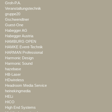
Groh-P.A.
Veranstaltungstechnik
gruppe20
Gschwendtner
Guest-One
Habegger AG
Habegger Austria
HAMBURG OPEN
HAMKE Event-Technik
HARMAN Professional
Harmonic Design
Harmonic Sound
hazebase
HB-Laser
HDwireless
Headroom Media Service
heinekingmedia
HELi
HICO
High End Systems