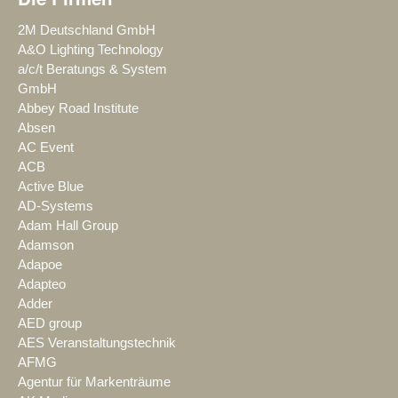
2M Deutschland GmbH
A&O Lighting Technology
a/c/t Beratungs & System
GmbH
Abbey Road Institute
Absen
AC Event
ACB
Active Blue
AD-Systems
Adam Hall Group
Adamson
Adapoe
Adapteo
Adder
AED group
AES Veranstaltungstechnik
AFMG
Agentur für Markenträume