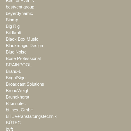
Best of Events
bestvent group
beyerdynamic
Biamp
Big Rig
Bildkraft
Black Box Music
Blackmagic Design
Blue Noise
Bose Professional
BRAINPOOL
Brand-L
BrightSign
Broadcast Solutions
BroadWeigh
Brunckhorst
BT.innotec
btl next GmbH
BTL Veranstaltungstechnik
BÜTEC
bvft