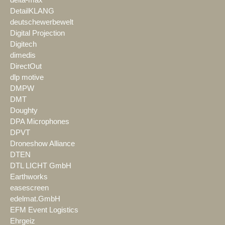
delta-max
DetailKLANG
deutschewerbewelt
Digital Projection
Digitech
dimedis
DirectOut
dlp motive
DMPW
DMT
Doughty
DPA Microphones
DPVT
Droneshow Alliance
DTEN
DTL LICHT GmbH
Earthworks
easescreen
edelmat.GmbH
EFM Event Logistics
Ehrgeiz