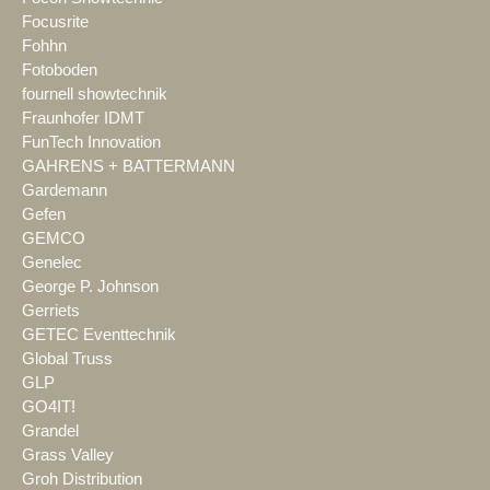
Focusrite
Fohhn
Fotoboden
fournell showtechnik
Fraunhofer IDMT
FunTech Innovation
GAHRENS + BATTERMANN
Gardemann
Gefen
GEMCO
Genelec
George P. Johnson
Gerriets
GETEC Eventtechnik
Global Truss
GLP
GO4IT!
Grandel
Grass Valley
Groh Distribution