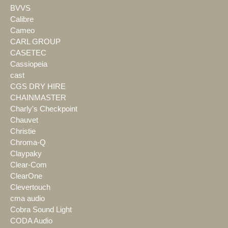
BVVS
Calibre
Cameo
CARL GROUP
CASETEC
Cassiopeia
cast
CGS DRY HIRE
CHAINMASTER
Charly's Checkpoint
Chauvet
Christie
Chroma-Q
Claypaky
Clear-Com
ClearOne
Clevertouch
cma audio
Cobra Sound Light
CODA Audio