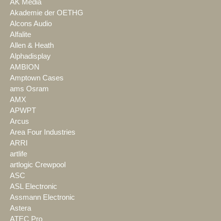
AK Media
Akademie der OETHG
Alcons Audio
Alfalite
Allen & Heath
Alphadisplay
AMBION
Amptown Cases
ams Osram
AMX
APWPT
Arcus
Area Four Industries
ARRI
artlife
artlogic Crewpool
ASC
ASL Electronic
Assmann Electronic
Astera
ATEC Pro