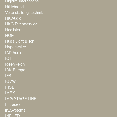
Highlite International
Hildebrandt
Veranstaltungstechnik
HK Audio
HKG Eventservice
Hoellstern
HOF
Huss Licht & Ton
Hyperactive
IAD Audio
ICT
IdeenReich!
IDK Europe
IFB
IGVW
IHSE
IMEX
IMG STAGE LINE
Imtradex
in2Systems
INFiLED