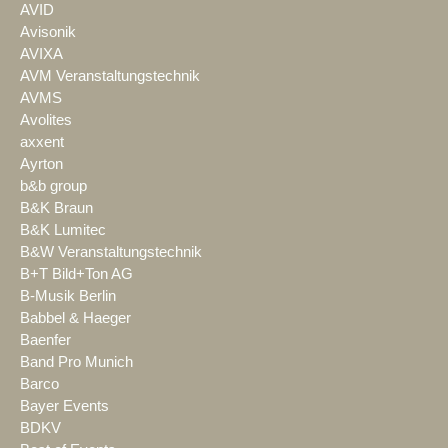
AVID
Avisonik
AVIXA
AVM Veranstaltungstechnik
AVMS
Avolites
axxent
Ayrton
b&b group
B&K Braun
B&K Lumitec
B&W Veranstaltungstechnik
B+T Bild+Ton AG
B-Musik Berlin
Babbel & Haeger
Baenfer
Band Pro Munich
Barco
Bayer Events
BDKV