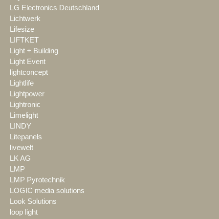
LG Electronics Deutschland
Lichtwerk
Lifesize
LIFTKET
Light + Building
Light Event
lightconcept
Lightlife
Lightpower
Lightronic
Limelight
LINDY
Litepanels
livewelt
LK AG
LMP
LMP Pyrotechnik
LOGIC media solutions
Look Solutions
loop light