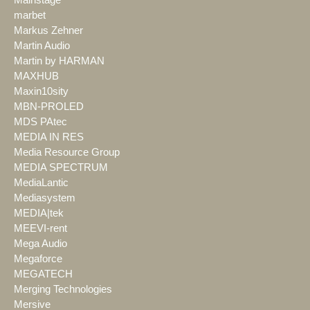
Mainstage
marbet
Markus Zehner
Martin Audio
Martin by HARMAN
MAXHUB
Maxin10sity
MBN-PROLED
MDS PAtec
MEDIA IN RES
Media Resource Group
MEDIA SPECTRUM
MediaLantic
Mediasystem
MEDIA|tek
MEEVI-rent
Mega Audio
Megaforce
MEGATECH
Merging Technologies
Mersive