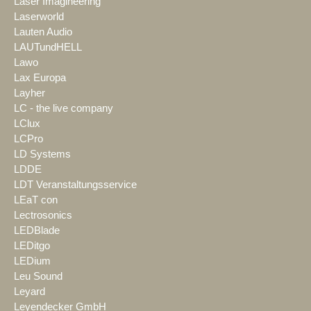
Laser Imagineering
Laserworld
Lauten Audio
LAUTundHELL
Lawo
Lax Europa
Layher
LC - the live company
LClux
LCPro
LD Systems
LDDE
LDT Veranstaltungsservice
LEaT con
Lectrosonics
LEDBlade
LEDitgo
LEDium
Leu Sound
Leyard
Leyendecker GmbH