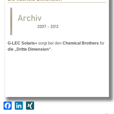
G-LEC Solaris+
sorgt bei den
Chemical Brothers
für
die „Dritte Dimension“
.
F
Li
XI
a
n
N