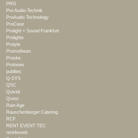
PRG
Pro Audio-Technik
ProAudio Technology
ProCase
Prolight + Sound Frankfurt
Prolights
Prolyte
Promethean
Proske
Protones
publitec
Q-SYS
QSC
Quividi
Qvest
Rain Age
Rauschenberger Catering
RCF
RENT EVENT TEC
rent4event