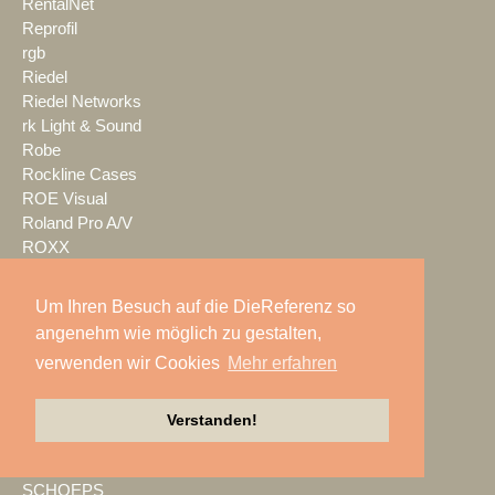
RentalNet
Reprofil
rgb
Riedel
Riedel Networks
rk Light & Sound
Robe
Rockline Cases
ROE Visual
Roland Pro A/V
ROXX
RØDE
S.E.A. Vertrieb
Um Ihren Besuch auf die DieReferenz so
Salzbrenner
angenehm wie möglich zu gestalten,
Samsung
verwenden wir Cookies
Mehr erfahren
satis&fy
SCHACHZUG
Schallwerk Audiotechnik
Verstanden!
Scheinwurf
Schnick-Schnack-Systems
SCHOEPS