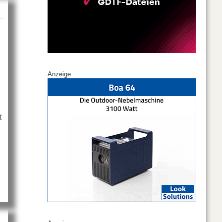
Anzeige
t
bout HK Audio bei den Thomann Live Days