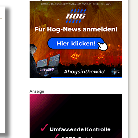
n
bout SHOWEM setzt auf CODA Audio
Anzeige