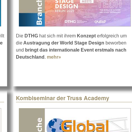
llt
Die
DTHG
hat sich mit ihrem
Konzept
erfolgreich um
ne
die
Austragung der World Stage Design
beworben
 Product Launch
und
bringt das internationale Event erstmals nach
Deutschland
.
mehr»
about World Stage Design 2029 
Kombiseminar der Truss Academy