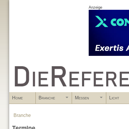
Anzeige
www.DieReferenz.de
Home
Branche
Messen
Licht
Branche
You are here
Termine