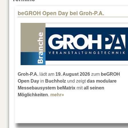
beGROH Open Day bei Groh-P.A.
Pages
Groh-P.A.
lädt am
19. August 2026
zum
beGROH
Open Day
in
Buchholz
und zeigt
das modulare
Messebausystem beMatrix
mit
all seinen
Möglichkeiten
.
mehr»
about beGROH Open Day bei 