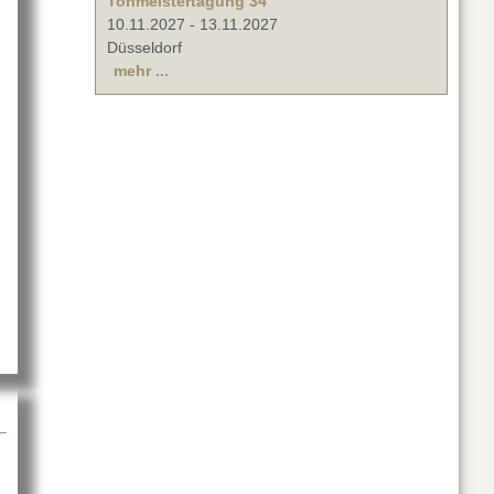
Tonmeistertagung 34
10.11.2027
-
13.11.2027
Düsseldorf
mehr ...
fee Break Livestream