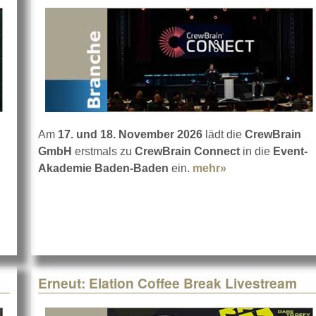
Am
17. und 18. November 2026
lädt die
CrewBrain
GmbH
erstmals zu
CrewBrain Connect
in die
Event-
Akademie Baden-Baden
ein.
mehr»
about CrewBrai
BTechnologies VIO L1608 Demo-Tag
Erneut: Elation Coffee Break Livestream