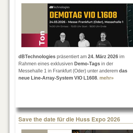
dBTechnologies
präsentiert am
24. März 2026
im
Rahmen eines exklusiven
Demo-Tags
in der
Messehalle 1 in Frankfurt (Oder) unter anderem
das
neue Line-Array-System VIO L1608
.
mehr»
about d
Save the date für die Huss Expo 2026