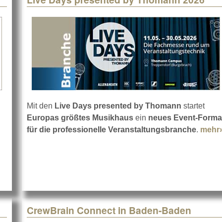
Mit den
Live Days presented by Thomann
startet
out Kindermann Xperience Day 2026
Europas größtes Musikhaus
ein
neues Event-Forma
für die professionelle Veranstaltungsbranche
.
mehr
CrewBrain Connect in Baden-Baden