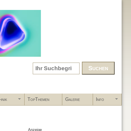
Search form
hnik
TopThemen
Galerie
Info
Anzeige