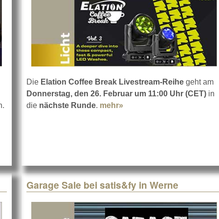
Die
Elation Coffee Break Livestream-Reihe
geht am
Donnerstag, den 26. Februar um 11:00 Uhr (CET)
in
n.
die
nächste Runde
.
mehr»
about Erneut: Elation Cof
Garage Sale bei satis&fy in Werne