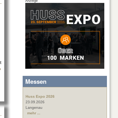
Anzeige
t
»
about Live Days presented by Thomann 2026
Messen
Huss Expo 2026
23.09.2026
Langenau
mehr ...