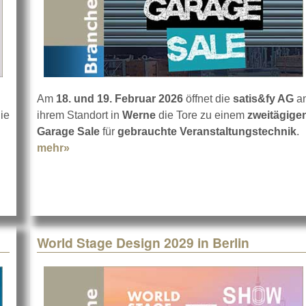
Am
18. und 19. Februar 2026
öffnet die
satis&fy AG
a
ie
ihrem Standort in
Werne
die Tore zu einem
zweitägige
es Schulungsprogramm
Garage Sale
für
gebrauchte Veranstaltungstechnik
.
mehr»
about Garage Sale bei satis&fy in Werne
World Stage Design 2029 in Berlin