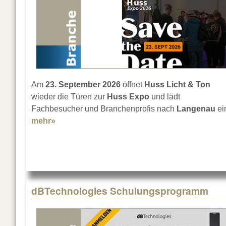
Am
23. September 2026
öffnet
Huss Licht & Ton
wieder die Türen zur
Huss Expo
und lädt
Fachbesucher und Branchenprofis nach
Langenau
ei
mehr»
about Save the date für die Huss Expo 2026
dBTechnologies Schulungsprogramm