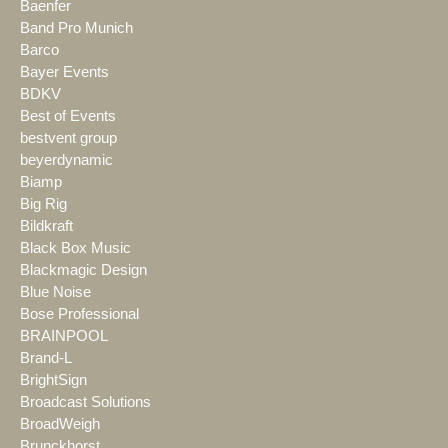
Baenfer
Band Pro Munich
Barco
Bayer Events
BDKV
Best of Events
bestvent group
beyerdynamic
Biamp
Big Rig
Bildkraft
Black Box Music
Blackmagic Design
Blue Noise
Bose Professional
BRAINPOOL
Brand-L
BrightSign
Broadcast Solutions
BroadWeigh
Brunckhorst