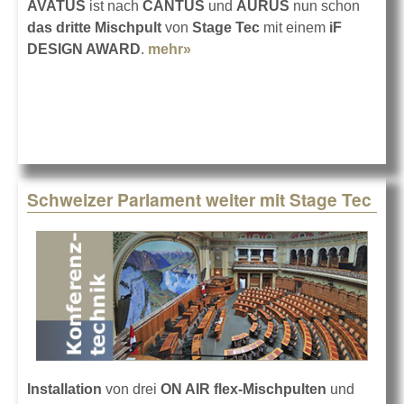
AVATUS
ist nach
CANTUS
und
AURUS
nun schon
das dritte Mischpult
von
Stage Tec
mit einem
iF
DESIGN AWARD
.
mehr»
about iF Design Award für
Stage Tec AVATUS
Schweizer Parlament weiter mit Stage Tec
Installation
von drei
ON AIR flex-Mischpulten
und