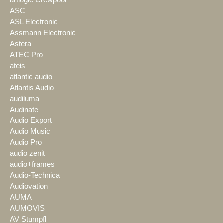
artlogic Crewpool
ASC
ASL Electronic
Assmann Electronic
Astera
ATEC Pro
ateis
atlantic audio
Atlantis Audio
audiluma
Audinate
Audio Export
Audio Music
Audio Pro
audio zenit
audio+frames
Audio-Technica
Audiovation
AUMA
AUMOVIS
AV Stumpfl