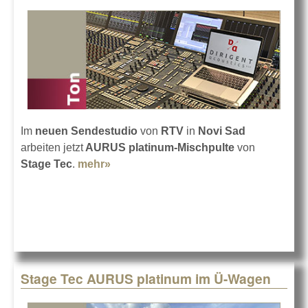
Im
neuen Sendestudio
von
RTV
in
Novi Sad
arbeiten jetzt
AURUS platinum-Mischpulte
von
Stage Tec
.
mehr»
about RTV Novi Sad mit Stage Tec
AURUS-Pult
Stage Tec AURUS platinum im Ü-Wagen