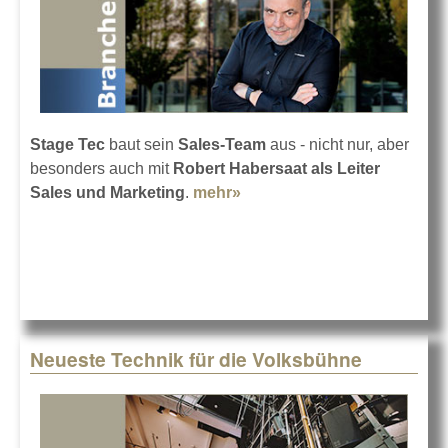
Stage Tec
baut sein
Sales-Team
aus - nicht nur, aber
besonders auch mit
Robert Habersaat als Leiter
Sales und Marketing
.
mehr»
about Stage Tec
expandiert weiter
Neueste Technik für die Volksbühne