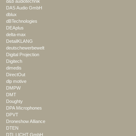
d&b audiotechnik
DAS Audio GmbH
dblux
dBTechnologies
DEAplus
delta-max
DetailKLANG
deutschewerbewelt
Digital Projection
Digitech
dimedis
DirectOut
dlp motive
DMPW
DMT
Doughty
DPA Microphones
DPVT
Droneshow Alliance
DTEN
DTL LICHT GmbH