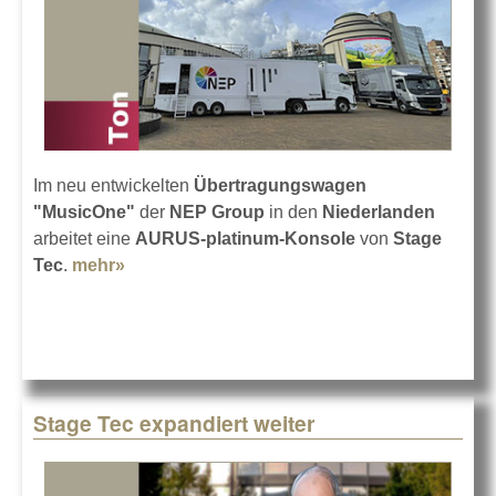
Im neu entwickelten
Übertragungswagen
"MusicOne"
der
NEP Group
in den
Niederlanden
arbeitet eine
AURUS-platinum-Konsole
von
Stage
Tec
.
mehr»
about Stage Tec AURUS platinum im Ü-
Wagen
Stage Tec expandiert weiter