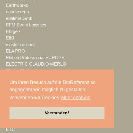
Earthworks
easescreen
edelmat.GmbH
EFM Event Logistics
Ehrgeiz
EIKI
einstein & sons
ELA PRO
Elation Professional EUROPE
ELECTRIC CLAUDIO MERLO
Electro-Voice
EMG Germany
Um Ihren Besuch auf die DieReferenz so
ENCIRCLED audio.solutions
angenehm wie möglich zu gestalten,
Encore EMEA
Enova Solutions
verwenden wir Cookies
Mehr erfahren
Entertainment Technology
Concepts
Verstanden!
EPOS
Epson
ETC