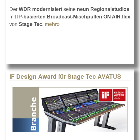
Der
WDR modernisiert
seine
neun Regionalstudios
mit
IP-basierten Broadcast-Mischpulten ON AIR flex
von
Stage Tec
.
mehr»
about Stage Tec ON AIR flex für
Selbstfahrer
iF Design Award für Stage Tec AVATUS