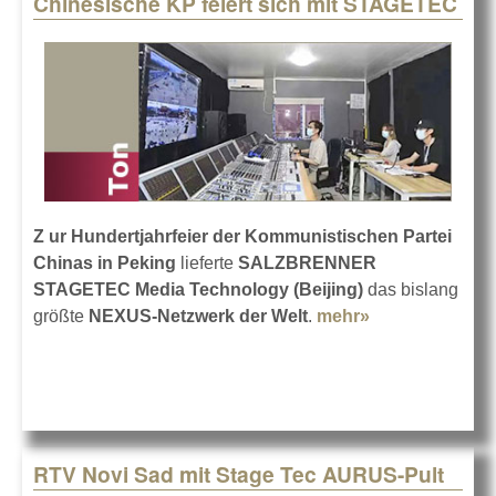
Chinesische KP feiert sich mit STAGETEC
Pages
Z ur Hundertjahrfeier der Kommunistischen Partei
Chinas in Peking
lieferte
SALZBRENNER
STAGETEC Media Technology (Beijing)
das bislang
größte
NEXUS-Netzwerk der Welt
.
mehr»
about
Chinesische
KP feiert sich
mit
STAGETEC
RTV Novi Sad mit Stage Tec AURUS-Pult