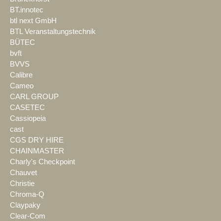
BT.innotec
btl next GmbH
BTL Veranstaltungstechnik
BÜTEC
bvft
BVVS
Calibre
Cameo
CARL GROUP
CASETEC
Cassiopeia
cast
CGS DRY HIRE
CHAINMASTER
Charly's Checkpoint
Chauvet
Christie
Chroma-Q
Claypaky
Clear-Com