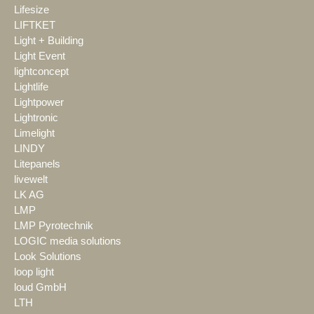
Lifesize
LIFTKET
Light + Building
Light Event
lightconcept
Lightlife
Lightpower
Lightronic
Limelight
LINDY
Litepanels
livewelt
LK AG
LMP
LMP Pyrotechnik
LOGIC media solutions
Look Solutions
loop light
loud GmbH
LTH