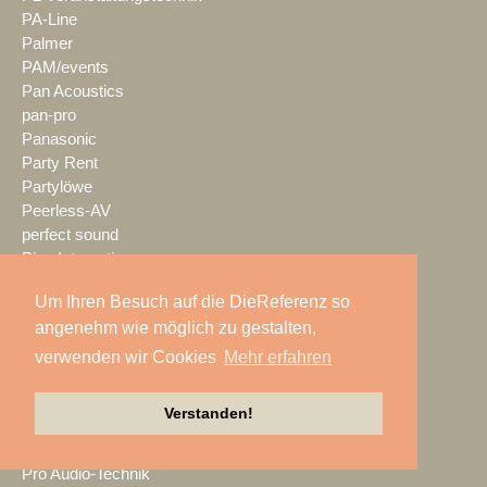
PA-Line
Palmer
PAM/events
Pan Acoustics
pan-pro
Panasonic
Party Rent
Partylöwe
Peerless-AV
perfect sound
Pico Interactive
PIK AG
Um Ihren Besuch auf die DieReferenz so
PK Sound
angenehm wie möglich zu gestalten,
PlexusAV
Point Source Audio
verwenden wir Cookies
Mehr erfahren
POOLgroup
PowerLightsAugsburg
Verstanden!
preworks
PRG
Pro Audio-Technik