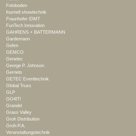
Fotoboden
fournell showtechnik
Fraunhofer IDMT
FunTech Innovation
GAHRENS + BATTERMANN
Gardemann
Gefen
GEMCO
Genelec
George P. Johnson
Gerriets
GETEC Eventtechnik
Global Truss
GLP
GO4IT!
Grandel
Grass Valley
Groh Distribution
Groh-P.A.
Veranstaltungstechnik