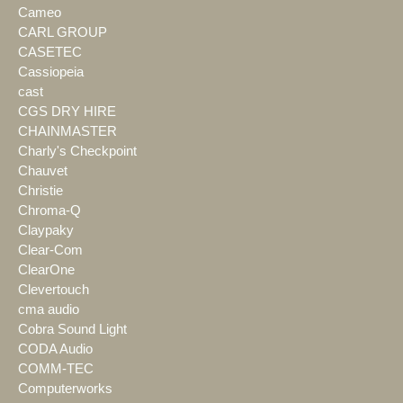
Cameo
CARL GROUP
CASETEC
Cassiopeia
cast
CGS DRY HIRE
CHAINMASTER
Charly's Checkpoint
Chauvet
Christie
Chroma-Q
Claypaky
Clear-Com
ClearOne
Clevertouch
cma audio
Cobra Sound Light
CODA Audio
COMM-TEC
Computerworks