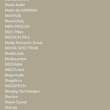
Martin Audio
Martin by HARMAN
MAXHUB
Maxin10sity
MBN-PROLED
MDS PAtec
MEDIA IN RES
Media Resource Group
MEDIA SPECTRUM
MediaLantic
Mediasystem
MEDIA|tek
MEEVI-rent
Mega Audio
Megaforce
MEGATECH
Merging Technologies
Mersive
Meyer Sound
Miet-pa