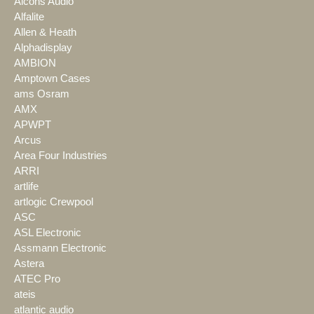
Alcons Audio
Alfalite
Allen & Heath
Alphadisplay
AMBION
Amptown Cases
ams Osram
AMX
APWPT
Arcus
Area Four Industries
ARRI
artlife
artlogic Crewpool
ASC
ASL Electronic
Assmann Electronic
Astera
ATEC Pro
ateis
atlantic audio