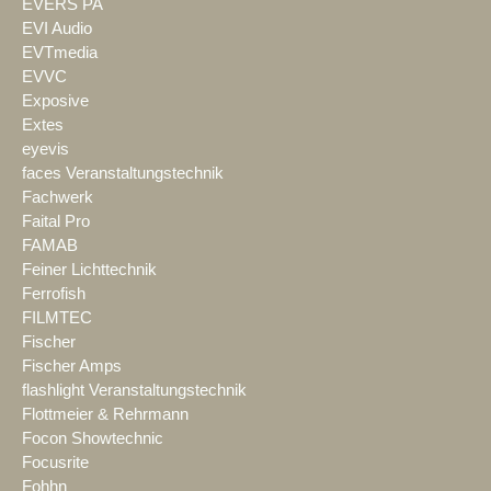
EVERS PA
EVI Audio
EVTmedia
EVVC
Exposive
Extes
eyevis
faces Veranstaltungstechnik
Fachwerk
Faital Pro
FAMAB
Feiner Lichttechnik
Ferrofish
FILMTEC
Fischer
Fischer Amps
flashlight Veranstaltungstechnik
Flottmeier & Rehrmann
Focon Showtechnic
Focusrite
Fohhn