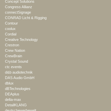
Concept Solutions
Congress Allianz
connectSignage
CONRAD Licht & Rigging
Contour
coolux
Cordial
Creative Technology
Crestron
Crew Nation
CrewBrain
Crystal Sound
ctc events
d&b audiotechnik
DAS Audio GmbH
dblux
dBTechnologies
DEAplus
delta-max
DetailKLANG
deutschewerbewelt