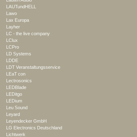
Lauten Audio
LAUTundHELL
Lawo
Lax Europa
Layher
LC - the live company
LClux
LCPro
LD Systems
LDDE
LDT Veranstaltungsservice
LEaT con
Lectrosonics
LEDBlade
LEDitgo
LEDium
Leu Sound
Leyard
Leyendecker GmbH
LG Electronics Deutschland
Lichtwerk