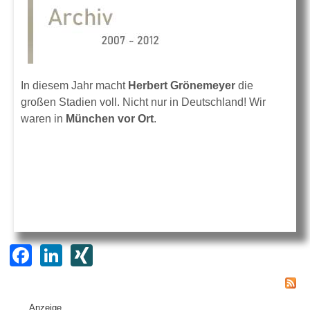
In diesem Jahr macht
Herbert Grönemeyer
die
großen Stadien voll. Nicht nur in Deutschland! Wir
waren in
München vor Ort
.
F
Li
XI
a
n
N
c
k
G
Anzeige