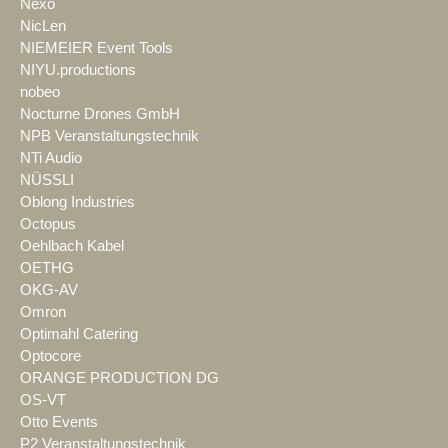
Nexo
NicLen
NIEMEIER Event Tools
NIYU.productions
nobeo
Nocturne Drones GmbH
NPB Veranstaltungstechnik
NTi Audio
NÜSSLI
Oblong Industries
Octopus
Oehlbach Kabel
OETHG
OKG-AV
Omron
Optimahl Catering
Optocore
ORANGE PRODUCTION DG
OS-VT
Otto Events
P2 Veranstaltungstechnik