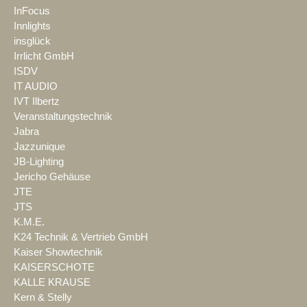
InFocus
Innlights
insglück
Irrlicht GmbH
ISDV
IT AUDIO
IVT Ilbertz
Veranstaltungstechnik
Jabra
Jazzunique
JB-Lighting
Jericho Gehäuse
JTE
JTS
K.M.E.
K24 Technik & Vertrieb GmbH
Kaiser Showtechnik
KAISERSCHOTE
KALLE KRAUSE
Kern & Stelly