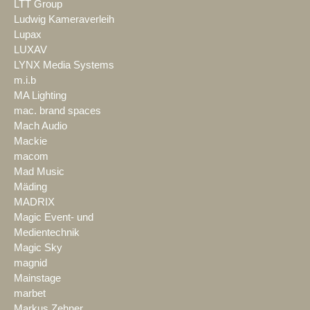
LTT Group
Ludwig Kameraverleih
Lupax
LUXAV
LYNX Media Systems
m.i.b
MA Lighting
mac. brand spaces
Mach Audio
Mackie
macom
Mad Music
Mäding
MADRIX
Magic Event- und
Medientechnik
Magic Sky
magnid
Mainstage
marbet
Markus Zehner