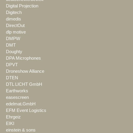
Digital Projection
Digitech
dimedis
DirectOut
dlp motive
DMPW
DMT
Doughty
DPA Microphones
DPVT
Droneshow Alliance
DTEN
DTL LICHT GmbH
Earthworks
easescreen
edelmat.GmbH
EFM Event Logistics
Ehrgeiz
EIKI
einstein & sons