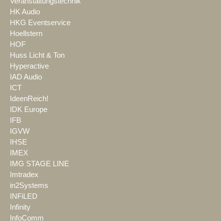
Veranstaltungstechnik
HK Audio
HKG Eventservice
Hoellstern
HOF
Huss Licht & Ton
Hyperactive
IAD Audio
ICT
IdeenReich!
IDK Europe
IFB
IGVW
IHSE
IMEX
IMG STAGE LINE
Imtradex
in2Systems
INFiLED
Infinity
InfoComm