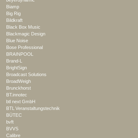
beyerdynamic
Biamp
Big Rig
Bildkraft
Black Box Music
Blackmagic Design
Blue Noise
Bose Professional
BRAINPOOL
Brand-L
BrightSign
Broadcast Solutions
BroadWeigh
Brunckhorst
BT.innotec
btl next GmbH
BTL Veranstaltungstechnik
BÜTEC
bvft
BVVS
Calibre