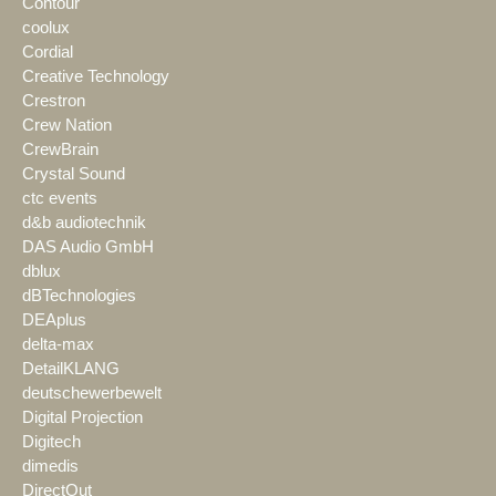
Contour
coolux
Cordial
Creative Technology
Crestron
Crew Nation
CrewBrain
Crystal Sound
ctc events
d&b audiotechnik
DAS Audio GmbH
dblux
dBTechnologies
DEAplus
delta-max
DetailKLANG
deutschewerbewelt
Digital Projection
Digitech
dimedis
DirectOut