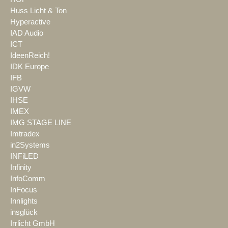
Huss Licht & Ton
Hyperactive
IAD Audio
ICT
IdeenReich!
IDK Europe
IFB
IGVW
IHSE
IMEX
IMG STAGE LINE
Imtradex
in2Systems
INFiLED
Infinity
InfoComm
InFocus
Innlights
insglück
Irrlicht GmbH