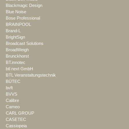
Blackmagic Design
Blue Noise
Bose Professional
BRAINPOOL
Brand-L
BrightSign
Broadcast Solutions
BroadWeigh
Brunckhorst
BT.innotec
btl next GmbH
BTL Veranstaltungstechnik
BÜTEC
bvft
BVVS
Calibre
Cameo
CARL GROUP
CASETEC
Cassiopeia