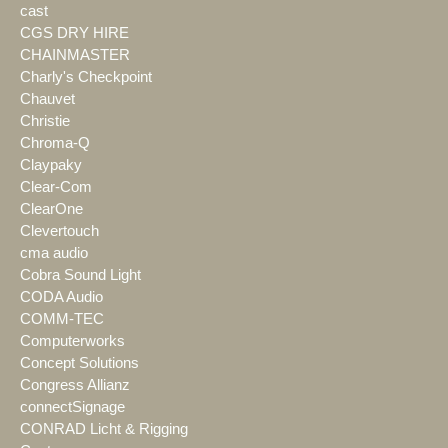
cast
CGS DRY HIRE
CHAINMASTER
Charly's Checkpoint
Chauvet
Christie
Chroma-Q
Claypaky
Clear-Com
ClearOne
Clevertouch
cma audio
Cobra Sound Light
CODA Audio
COMM-TEC
Computerworks
Concept Solutions
Congress Allianz
connectSignage
CONRAD Licht & Rigging