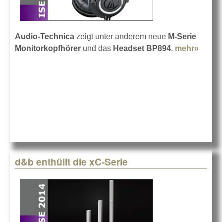
Audio-Technica
zeigt unter anderem neue
M-Serie
Monitorkopfhörer
und das
Headset BP894
.
mehr»
about
Audio
Techn
auf de
ISE 2
d&b enthüllt die xC-Serie