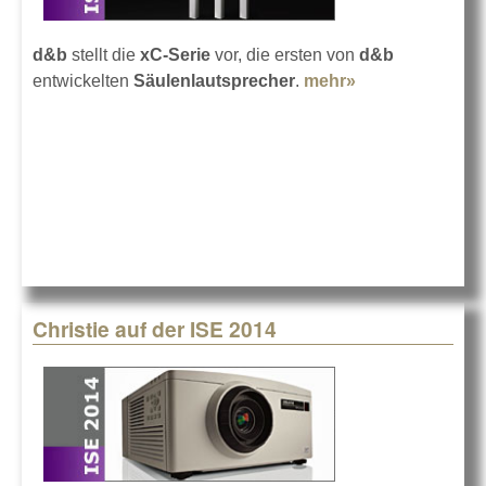
d&b
stellt die
xC-Serie
vor, die ersten von
d&b
entwickelten
Säulenlautsprecher
.
mehr»
about d&b
enthüllt die xC-
Serie
Christie auf der ISE 2014