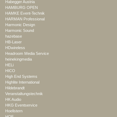
Habegger Austria
HAMBURG OPEN
HAMKE Event-Technik
HARMAN Professional
Harmonic Design
Harmonic Sound
hazebase
HB-Laser
HDwireless
Headroom Media Service
heinekingmedia
HELi
HICO
High End Systems
Highlite International
Hildebrandt
Veranstaltungstechnik
HK Audio
HKG Eventservice
Hoellstern
HOF