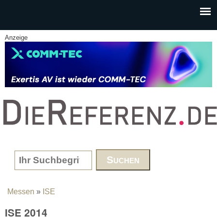
Skip to main content
Anzeige
www.DieReferenz.de
Search form
Messen
»
ISE
You are here
ISE 2014