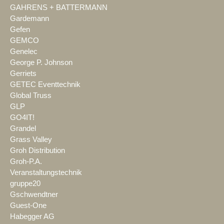
GAHRENS + BATTERMANN
Gardemann
Gefen
GEMCO
Genelec
George P. Johnson
Gerriets
GETEC Eventtechnik
Global Truss
GLP
GO4IT!
Grandel
Grass Valley
Groh Distribution
Groh-P.A.
Veranstaltungstechnik
gruppe20
Gschwendtner
Guest-One
Habegger AG