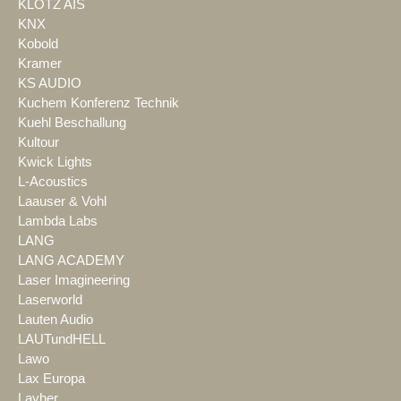
KLOTZ AIS
KNX
Kobold
Kramer
KS AUDIO
Kuchem Konferenz Technik
Kuehl Beschallung
Kultour
Kwick Lights
L-Acoustics
Laauser & Vohl
Lambda Labs
LANG
LANG ACADEMY
Laser Imagineering
Laserworld
Lauten Audio
LAUTundHELL
Lawo
Lax Europa
Layher