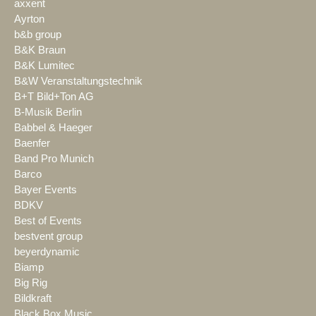
axxent
Ayrton
b&b group
B&K Braun
B&K Lumitec
B&W Veranstaltungstechnik
B+T Bild+Ton AG
B-Musik Berlin
Babbel & Haeger
Baenfer
Band Pro Munich
Barco
Bayer Events
BDKV
Best of Events
bestvent group
beyerdynamic
Biamp
Big Rig
Bildkraft
Black Box Music