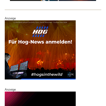
o
k
Anzeige
Anzeige