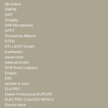
dlp motive
DMPW
DMT
Doughty
DPA Microphones
DPVT
Droneshow Alliance
DTEN
DTL LICHT GmbH
Earthworks
easescreen
edelmat.GmbH
EFM Event Logistics
Ehrgeiz
EIKI
einstein & sons
ELA PRO
Elation Professional EUROPE
ELECTRIC CLAUDIO MERLO
Electro-Voice