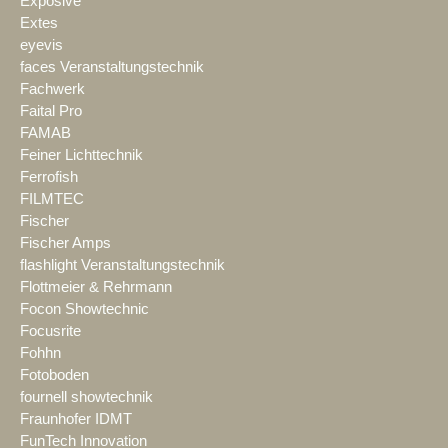
Exposive
Extes
eyevis
faces Veranstaltungstechnik
Fachwerk
Faital Pro
FAMAB
Feiner Lichttechnik
Ferrofish
FILMTEC
Fischer
Fischer Amps
flashlight Veranstaltungstechnik
Flottmeier & Rehrmann
Focon Showtechnic
Focusrite
Fohhn
Fotoboden
fournell showtechnik
Fraunhofer IDMT
FunTech Innovation