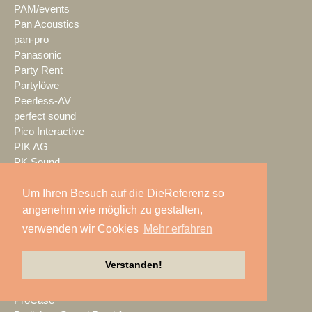
PAM/events
Pan Acoustics
pan-pro
Panasonic
Party Rent
Partylöwe
Peerless-AV
perfect sound
Pico Interactive
PIK AG
PK Sound
PlexusAV
Point Source Audio
Um Ihren Besuch auf die DieReferenz so
POOLgroup
angenehm wie möglich zu gestalten,
PowerLightsAugsburg
verwenden wir Cookies
Mehr erfahren
preworks
PRG
Verstanden!
Pro Audio-Technik
ProAudio Technology
ProCase