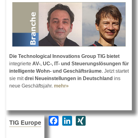
Die Technological Innovations Group TIG bietet
integrierte
AV-, UC-, IT- und Steuerungslösungen für
intelligente Wohn- und Geschäftsräume
. Jetzt startet
sie mit
drei Neueinstellungen
in Deutschland
ins
neue Geschäftsjahr.
mehr»
about Verstärkung für TIG in
Deutschland
F
Li
XI
TIG Europe
a
n
N