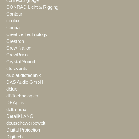
connectSignage
CONRAD Licht & Rigging
Contour
coolux
Cordial
Creative Technology
Crestron
Crew Nation
CrewBrain
Crystal Sound
ctc events
d&b audiotechnik
DAS Audio GmbH
dblux
dBTechnologies
DEAplus
delta-max
DetailKLANG
deutschewerbewelt
Digital Projection
Digitech