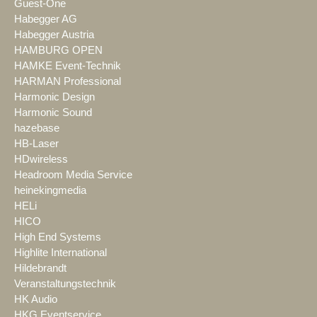
Guest-One
Habegger AG
Habegger Austria
HAMBURG OPEN
HAMKE Event-Technik
HARMAN Professional
Harmonic Design
Harmonic Sound
hazebase
HB-Laser
HDwireless
Headroom Media Service
heinekingmedia
HELi
HICO
High End Systems
Highlite International
Hildebrandt
Veranstaltungstechnik
HK Audio
HKG Eventservice