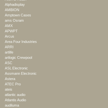
Alphadisplay
AMBION
Amptown Cases
ams Osram
AMX
APWPT
Arcus
Area Four Industries
ARRI
artlife
artlogic Crewpool
ASC
ASL Electronic
Assmann Electronic
Astera
ATEC Pro
ateis
atlantic audio
Atlantis Audio
audiluma