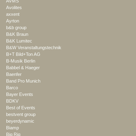
AVMS
Avolites
axxent
Ayrton
b&b group
B&K Braun
B&K Lumitec
B&W Veranstaltungstechnik
B+T Bild+Ton AG
B-Musik Berlin
Babbel & Haeger
Baenfer
Band Pro Munich
Barco
Bayer Events
BDKV
Best of Events
bestvent group
beyerdynamic
Biamp
Big Rig