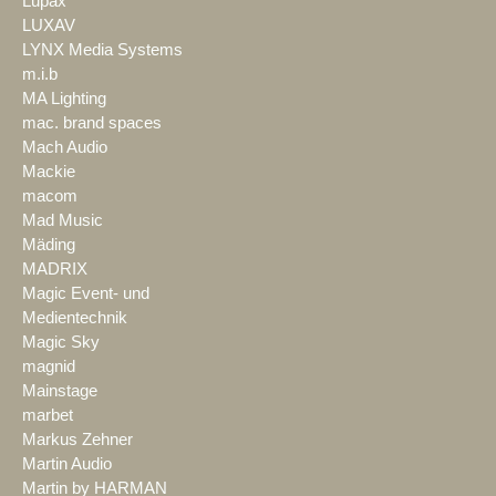
Lupax
LUXAV
LYNX Media Systems
m.i.b
MA Lighting
mac. brand spaces
Mach Audio
Mackie
macom
Mad Music
Mäding
MADRIX
Magic Event- und
Medientechnik
Magic Sky
magnid
Mainstage
marbet
Markus Zehner
Martin Audio
Martin by HARMAN