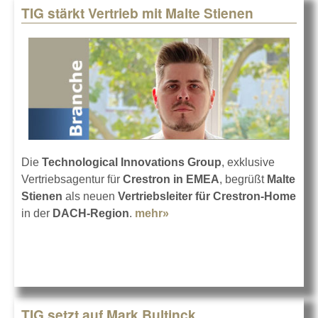
TIG stärkt Vertrieb mit Malte Stienen
Die
Technological Innovations Group
, exklusive
Vertriebsagentur für
Crestron in EMEA
, begrüßt
Malte
Stienen
als neuen
Vertriebsleiter für Crestron-Home
in der
DACH-Region
.
mehr»
about TIG stärkt Vertrieb
mit Malte Stienen
TIG setzt auf Mark Bultinck