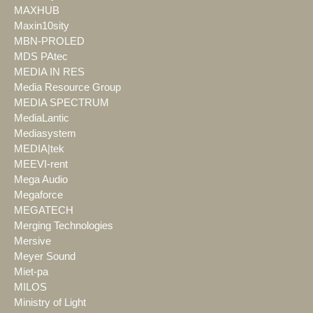
MAXHUB
Maxin10sity
MBN-PROLED
MDS PAtec
MEDIA IN RES
Media Resource Group
MEDIA SPECTRUM
MediaLantic
Mediasystem
MEDIA|tek
MEEVI-rent
Mega Audio
Megaforce
MEGATECH
Merging Technologies
Mersive
Meyer Sound
Miet-pa
MILOS
Ministry of Light