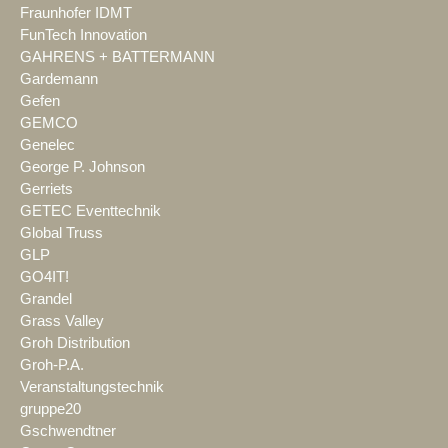
Fraunhofer IDMT
FunTech Innovation
GAHRENS + BATTERMANN
Gardemann
Gefen
GEMCO
Genelec
George P. Johnson
Gerriets
GETEC Eventtechnik
Global Truss
GLP
GO4IT!
Grandel
Grass Valley
Groh Distribution
Groh-P.A.
Veranstaltungstechnik
gruppe20
Gschwendtner