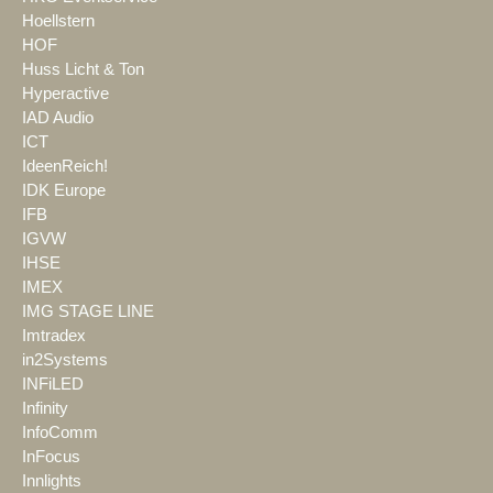
Hoellstern
HOF
Huss Licht & Ton
Hyperactive
IAD Audio
ICT
IdeenReich!
IDK Europe
IFB
IGVW
IHSE
IMEX
IMG STAGE LINE
Imtradex
in2Systems
INFiLED
Infinity
InfoComm
InFocus
Innlights