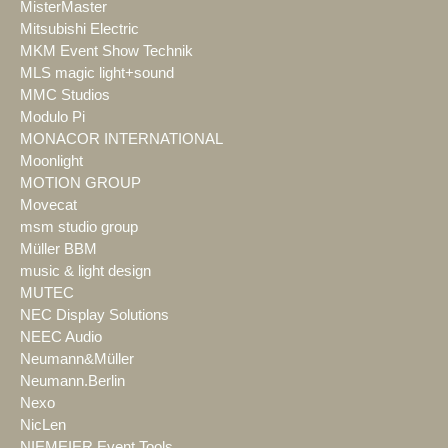
MisterMaster
Mitsubishi Electric
MKM Event Show Technik
MLS magic light+sound
MMC Studios
Modulo Pi
MONACOR INTERNATIONAL
Moonlight
MOTION GROUP
Movecat
msm studio group
Müller BBM
music & light design
MUTEC
NEC Display Solutions
NEEC Audio
Neumann&Müller
Neumann.Berlin
Nexo
NicLen
NIEMEIER Event Tools