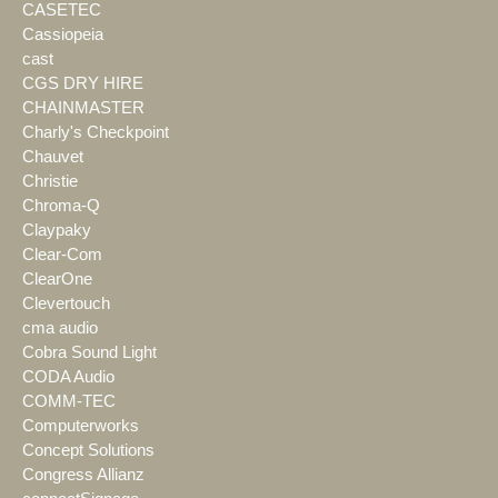
CASETEC
Cassiopeia
cast
CGS DRY HIRE
CHAINMASTER
Charly's Checkpoint
Chauvet
Christie
Chroma-Q
Claypaky
Clear-Com
ClearOne
Clevertouch
cma audio
Cobra Sound Light
CODA Audio
COMM-TEC
Computerworks
Concept Solutions
Congress Allianz