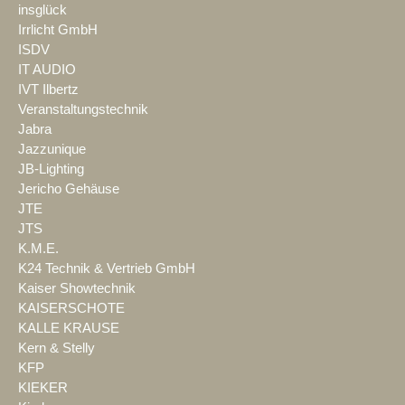
insglück
Irrlicht GmbH
ISDV
IT AUDIO
IVT Ilbertz
Veranstaltungstechnik
Jabra
Jazzunique
JB-Lighting
Jericho Gehäuse
JTE
JTS
K.M.E.
K24 Technik & Vertrieb GmbH
Kaiser Showtechnik
KAISERSCHOTE
KALLE KRAUSE
Kern & Stelly
KFP
KIEKER