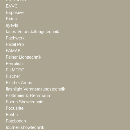
EVVC
Exposive
Extes
eyevis
faces Veranstaltungstechnik
Fachwerk
Faital Pro
FAMAB
Feiner Lichttechnik
Ferrofish
FILMTEC
Fischer
Fischer Amps
flashlight Veranstaltungstechnik
Flottmeier & Rehrmann
Focon Showtechnic
Focusrite
Fohhn
Fotoboden
fournell showtechnik