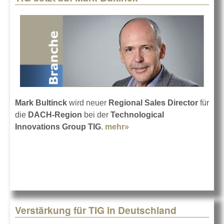
Mark Bultinck
wird neuer
Regional Sales Director
für
die
DACH-Region
bei der
Technological
Innovations Group TIG
.
mehr»
about TIG setzt auf Mark
Bultinck
Verstärkung für TIG in Deutschland