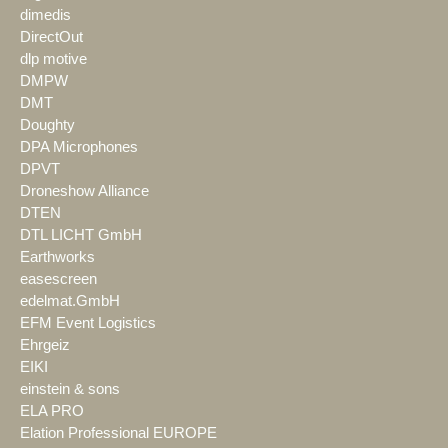
dimedis
DirectOut
dlp motive
DMPW
DMT
Doughty
DPA Microphones
DPVT
Droneshow Alliance
DTEN
DTL LICHT GmbH
Earthworks
easescreen
edelmat.GmbH
EFM Event Logistics
Ehrgeiz
EIKI
einstein & sons
ELA PRO
Elation Professional EUROPE