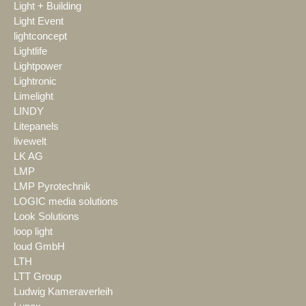
Light + Building
Light Event
lightconcept
Lightlife
Lightpower
Lightronic
Limelight
LINDY
Litepanels
livewelt
LK AG
LMP
LMP Pyrotechnik
LOGIC media solutions
Look Solutions
loop light
loud GmbH
LTH
LTT Group
Ludwig Kameraverleih