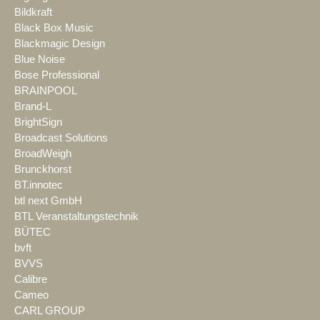
Bildkraft
Black Box Music
Blackmagic Design
Blue Noise
Bose Professional
BRAINPOOL
Brand-L
BrightSign
Broadcast Solutions
BroadWeigh
Brunckhorst
BT.innotec
btl next GmbH
BTL Veranstaltungstechnik
BÜTEC
bvft
BVVS
Calibre
Cameo
CARL GROUP