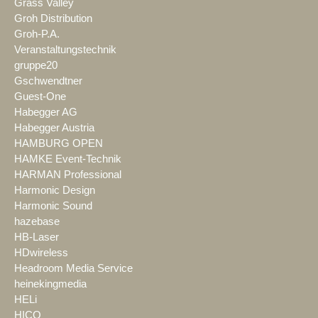
Grass Valley
Groh Distribution
Groh-P.A.
Veranstaltungstechnik
gruppe20
Gschwendtner
Guest-One
Habegger AG
Habegger Austria
HAMBURG OPEN
HAMKE Event-Technik
HARMAN Professional
Harmonic Design
Harmonic Sound
hazebase
HB-Laser
HDwireless
Headroom Media Service
heinekingmedia
HELi
HICO