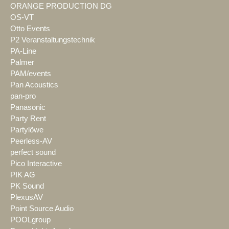
ORANGE PRODUCTION DG
OS-VT
Otto Events
P2 Veranstaltungstechnik
PA-Line
Palmer
PAM/events
Pan Acoustics
pan-pro
Panasonic
Party Rent
Partylöwe
Peerless-AV
perfect sound
Pico Interactive
PIK AG
PK Sound
PlexusAV
Point Source Audio
POOLgroup