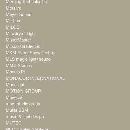
Merging Technologies
Mersive
Meyer Sound
Miet-pa
MILOS
Ministry of Light
MisterMaster
Mitsubishi Electric
MKM Event Show Technik
MLS magic light+sound
MMC Studios
Modulo Pi
MONACOR INTERNATIONAL
Moonlight
MOTION GROUP
Movecat
msm studio group
Müller BBM
music & light design
MUTEC
NEC Display Solutions