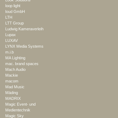
Look Solutions
loop light
loud GmbH
LTH
LTT Group
Ludwig Kameraverleih
Lupax
LUXAV
LYNX Media Systems
m.i.b
MA Lighting
mac. brand spaces
Mach Audio
Mackie
macom
Mad Music
Mäding
MADRIX
Magic Event- und
Medientechnik
Magic Sky