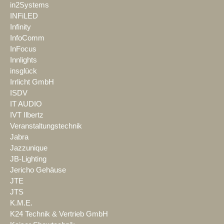
in2Systems
INFiLED
Infinity
InfoComm
InFocus
Innlights
insglück
Irrlicht GmbH
ISDV
IT AUDIO
IVT Ilbertz
Veranstaltungstechnik
Jabra
Jazzunique
JB-Lighting
Jericho Gehäuse
JTE
JTS
K.M.E.
K24 Technik & Vertrieb GmbH