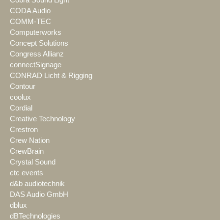
Cobra Sound Light
CODA Audio
COMM-TEC
Computerworks
Concept Solutions
Congress Allianz
connectSignage
CONRAD Licht & Rigging
Contour
coolux
Cordial
Creative Technology
Crestron
Crew Nation
CrewBrain
Crystal Sound
ctc events
d&b audiotechnik
DAS Audio GmbH
dblux
dBTechnologies