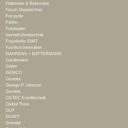
Flottmeier & Rehrmann
Focon Showtechnic
Focusrite
Fohhn
Fotoboden
fournell showtechnik
Fraunhofer IDMT
FunTech Innovation
GAHRENS + BATTERMANN
Gardemann
Gefen
GEMCO
Genelec
George P. Johnson
Gerriets
GETEC Eventtechnik
Global Truss
GLP
GO4IT!
Grandel