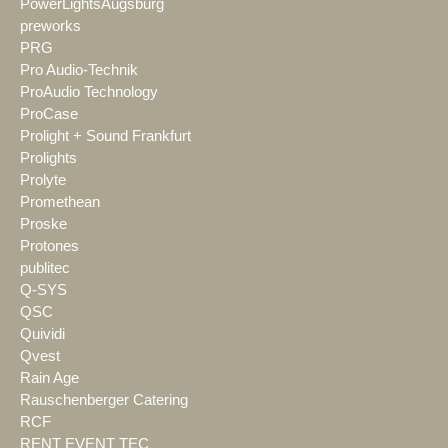
PowerLightsAugsburg
preworks
PRG
Pro Audio-Technik
ProAudio Technology
ProCase
Prolight + Sound Frankfurt
Prolights
Prolyte
Promethean
Proske
Protones
publitec
Q-SYS
QSC
Quividi
Qvest
Rain Age
Rauschenberger Catering
RCF
RENT EVENT TEC