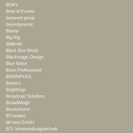
BDKV
Best of Events
bestvent group
beyerdynamic
Biamp
Big Rig
Bildkraft
Black Box Music
Blackmagic Design
Blue Noise
Bose Professional
BRAINPOOL
Brand-L
BrightSign
Broadcast Solutions
BroadWeigh
Brunckhorst
BT.innotec
btl next GmbH
BTL Veranstaltungstechnik