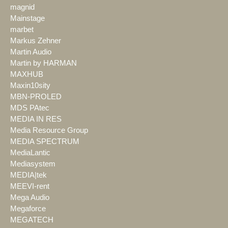
magnid
Mainstage
marbet
Markus Zehner
Martin Audio
Martin by HARMAN
MAXHUB
Maxin10sity
MBN-PROLED
MDS PAtec
MEDIA IN RES
Media Resource Group
MEDIA SPECTRUM
MediaLantic
Mediasystem
MEDIA|tek
MEEVI-rent
Mega Audio
Megaforce
MEGATECH