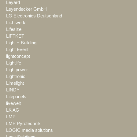
Leyard
Leyendecker GmbH
LG Electronics Deutschland
Lichtwerk
Lifesize
LIFTKET
Light + Building
Light Event
lightconcept
Lightlife
Lightpower
Lightronic
Limelight
LINDY
Litepanels
livewelt
LK AG
LMP
LMP Pyrotechnik
LOGIC media solutions