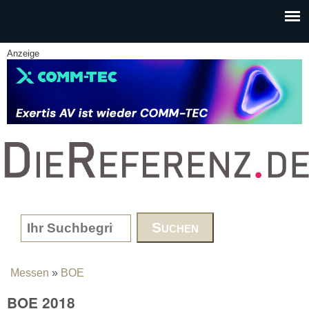
Skip to main content
Anzeige
www.DieReferenz.de
Search form
Messen
»
BOE
You are here
BOE 2018