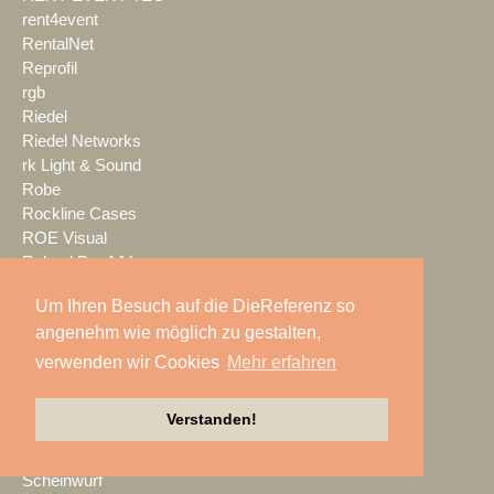
rent4event
RentalNet
Reprofil
rgb
Riedel
Riedel Networks
rk Light & Sound
Robe
Rockline Cases
ROE Visual
Roland Pro A/V
ROXX
Um Ihren Besuch auf die DieReferenz so
RØDE
angenehm wie möglich zu gestalten,
S.E.A. Vertrieb
Salzbrenner
verwenden wir Cookies
Mehr erfahren
Samsung
satis&fy
Verstanden!
SCHACHZUG
Schallwerk Audiotechnik
Scheinwurf