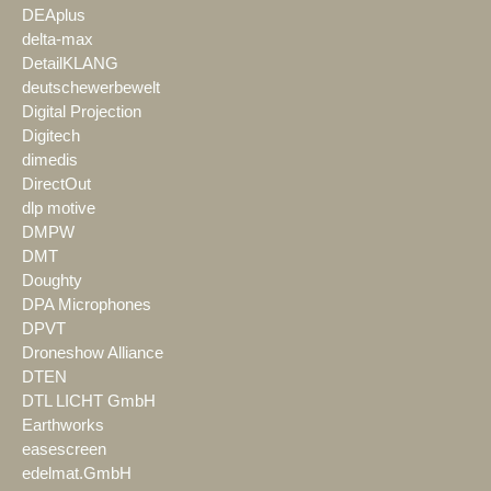
DEAplus
delta-max
DetailKLANG
deutschewerbewelt
Digital Projection
Digitech
dimedis
DirectOut
dlp motive
DMPW
DMT
Doughty
DPA Microphones
DPVT
Droneshow Alliance
DTEN
DTL LICHT GmbH
Earthworks
easescreen
edelmat.GmbH