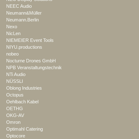
NEEC Audio
Neumann&Müller
Neumann.Berlin
Nexo
NicLen
NIEMEIER Event Tools
NIYU.productions
nobeo
Nocturne Drones GmbH
NPB Veranstaltungstechnik
NTi Audio
NÜSSLI
Oblong Industries
Octopus
Oehlbach Kabel
OETHG
OKG-AV
Omron
Optimahl Catering
Optocore