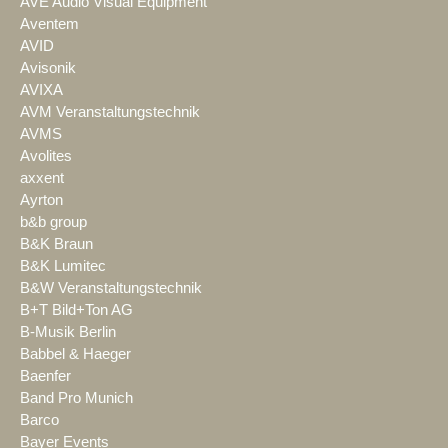
AVE Audio Visual Equipment
Aventem
AVID
Avisonik
AVIXA
AVM Veranstaltungstechnik
AVMS
Avolites
axxent
Ayrton
b&b group
B&K Braun
B&K Lumitec
B&W Veranstaltungstechnik
B+T Bild+Ton AG
B-Musik Berlin
Babbel & Haeger
Baenfer
Band Pro Munich
Barco
Bayer Events