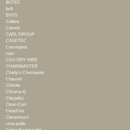
BÜTEC
bvft
BVVS
Calibre
Cameo
CARL GROUP
CASETEC
Cassiopeia
cast
CGS DRY HIRE
CHAINMASTER
Charly's Checkpoint
Chauvet
Christie
Chroma-Q
Claypaky
Clear-Com
ClearOne
Clevertouch
cma audio