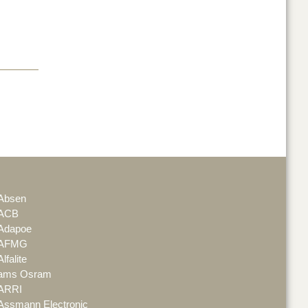
Absen
ACB
Adapoe
AFMG
Alfalite
ams Osram
ARRI
Assmann Electronic