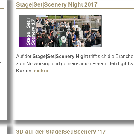
Stage|Set|Scenery Night 2017
Auf der
Stage|Set|Scenery Night
trifft sich die Branche
7
zum Networking und gemeinsamen Feiern.
Jetzt gibt's
ssion
Karten
!
mehr»
about Stage|Set|Scenery Night 2017
3D auf der Stage|Set|Scenery '17