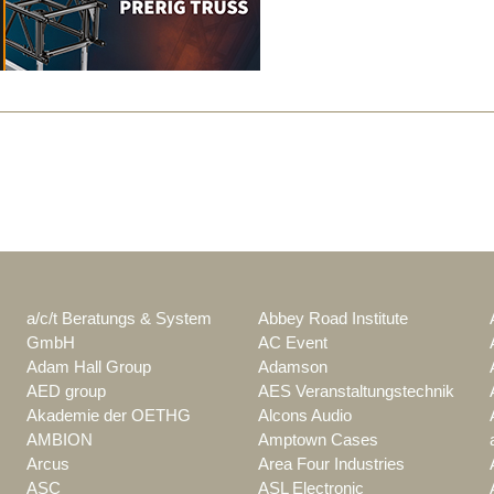
a/c/t Beratungs & System
Abbey Road Institute
GmbH
AC Event
Adam Hall Group
Adamson
AED group
AES Veranstaltungstechnik
Akademie der OETHG
Alcons Audio
AMBION
Amptown Cases
Arcus
Area Four Industries
ASC
ASL Electronic