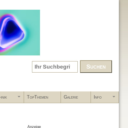
Search form
hnik
TopThemen
Galerie
Info
Anzeige