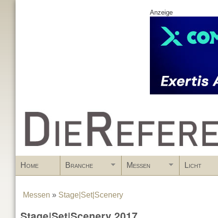
Anzeige
www.DieReferenz.de
Home
Branche
Messen
Licht
Messen
»
Stage|Set|Scenery
You are here
Stage|Set|Scenery 2017