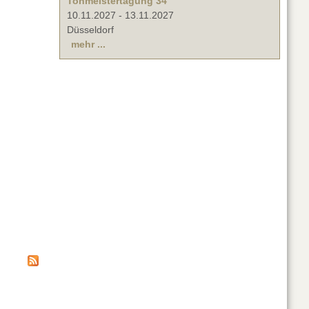
Tonmeistertagung 34
10.11.2027
-
13.11.2027
Düsseldorf
mehr ...