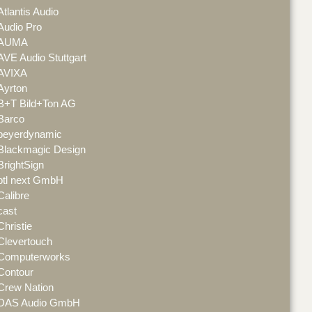
Atlantis Audio
Audio Pro
AUMA
AVE Audio Stuttgart
AVIXA
Ayrton
B+T Bild+Ton AG
Barco
beyerdynamic
Blackmagic Design
BrightSign
btl next GmbH
Calibre
cast
Christie
Clevertouch
Computerworks
Contour
Crew Nation
DAS Audio GmbH