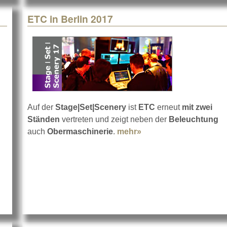
ETC in Berlin 2017
Auf der
Stage|Set|Scenery
ist
ETC
erneut
mit zwei
Ständen
vertreten und zeigt neben der
Beleuchtung
out Sennheiser in Berlin 2017
auch
Obermaschinerie
.
mehr»
about ETC in Berlin 2