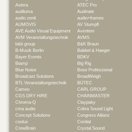
Astera
ATEC Pro
audiluma
Audinate
audio zenit
audio+frames
AUMOVIS
AV Stumpfl
AVE Audio Visual Equipment
Aventem
AVM Veranstaltungstechnik
AVMS
b&b group
B&K Braun
B-Musik Berlin
Babbel & Haeger
Bayer Events
BDKV
Biamp
Big Rig
Blue Noise
Bose Professional
Broadcast Solutions
BroadWeigh
BTL Veranstaltungstechnik
BÜTEC
Cameo
CARL GROUP
CGS DRY HIRE
CHAINMASTER
Chroma-Q
Claypaky
cma audio
Cobra Sound Light
Concept Solutions
Congress Allianz
coolux
Cordial
CrewBrain
Crystal Sound