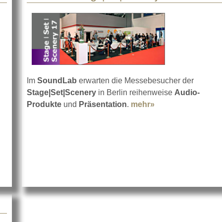
Im
SoundLab
erwarten die Messebesucher der
Stage|Set|Scenery
in Berlin reihenweise
Audio-
Produkte
und
Präsentation
.
mehr»
about 3D auf der 