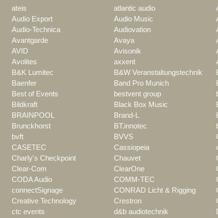
ateis
atlantic audio
Audio Export
Audio Music
Audio-Technica
Audiovation
Avantgarde
Avaya
AVID
Avisonik
Avolites
axxent
B&K Lumitec
B&W Veranstaltungstechnik
Baenfer
Band Pro Munich
Best of Events
bestvent group
Bildkraft
Black Box Music
BRAINPOOL
Brand-L
Brunckhorst
BT.innotec
bvft
BVVS
CASETEC
Cassiopeia
Charly's Checkpoint
Chauvet
Clear-Com
ClearOne
CODA Audio
COMM-TEC
connectSignage
CONRAD Licht & Rigging
Creative Technology
Crestron
ctc events
d&b audiotechnik