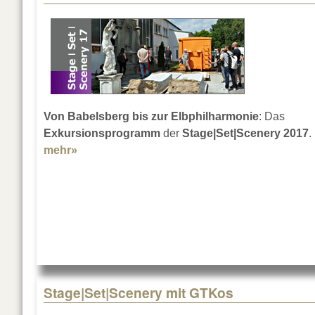
Von Babelsberg bis zur Elbphilharmonie
: Das
Exkursionsprogramm
der
Stage|Set|Scenery 2017
.
mehr»
about Exkursionen von Berlin aus
Stage|Set|Scenery mit GTKos