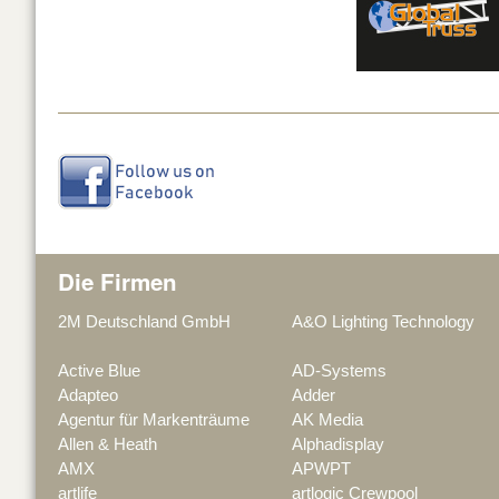
Die Firmen
2M Deutschland GmbH
A&O Lighting Technology
Active Blue
AD-Systems
Adapteo
Adder
Agentur für Markenträume
AK Media
Allen & Heath
Alphadisplay
AMX
APWPT
artlife
artlogic Crewpool