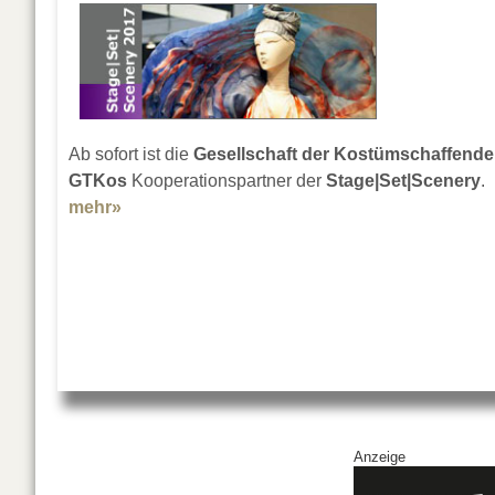
Ab sofort ist die
Gesellschaft der Kostümschaffend
GTKos
Kooperationspartner der
Stage|Set|Scenery
.
mehr»
about Stage|Set|Scenery mit GTKos
Anzeige