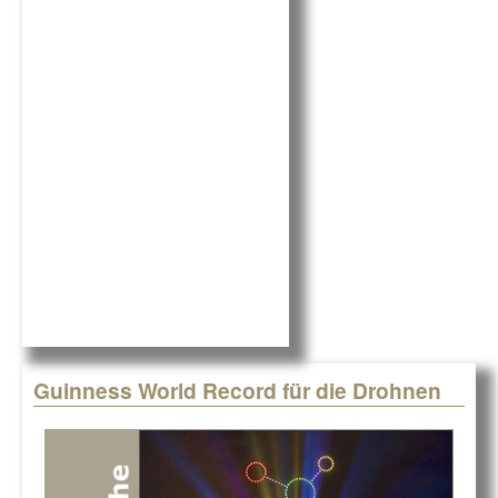
e
e
b
dI
o
n
o
k
Guinness World Record für die Drohnen