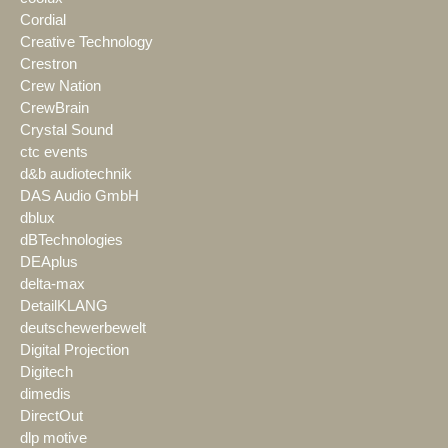
Cordial
Creative Technology
Crestron
Crew Nation
CrewBrain
Crystal Sound
ctc events
d&b audiotechnik
DAS Audio GmbH
dblux
dBTechnologies
DEAplus
delta-max
DetailKLANG
deutschewerbewelt
Digital Projection
Digitech
dimedis
DirectOut
dlp motive