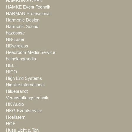
HAMBURG OPEN
HAMKE Event-Technik
HARMAN Professional
Harmonic Design
Harmonic Sound
hazebase
HB-Laser
HDwireless
Headroom Media Service
heinekingmedia
HELi
HICO
High End Systems
Highlite International
Hildebrandt
Veranstaltungstechnik
HK Audio
HKG Eventservice
Hoellstern
HOF
Huss Licht & Ton