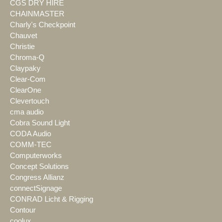
CGS DRY HIRE
CHAINMASTER
Charly's Checkpoint
Chauvet
Christie
Chroma-Q
Claypaky
Clear-Com
ClearOne
Clevertouch
cma audio
Cobra Sound Light
CODA Audio
COMM-TEC
Computerworks
Concept Solutions
Congress Allianz
connectSignage
CONRAD Licht & Rigging
Contour
coolux