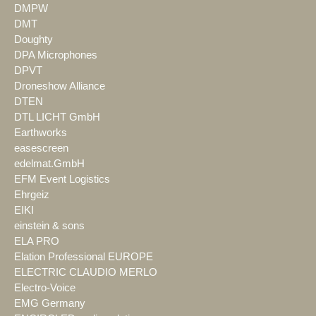
DMPW
DMT
Doughty
DPA Microphones
DPVT
Droneshow Alliance
DTEN
DTL LICHT GmbH
Earthworks
easescreen
edelmat.GmbH
EFM Event Logistics
Ehrgeiz
EIKI
einstein & sons
ELA PRO
Elation Professional EUROPE
ELECTRIC CLAUDIO MERLO
Electro-Voice
EMG Germany