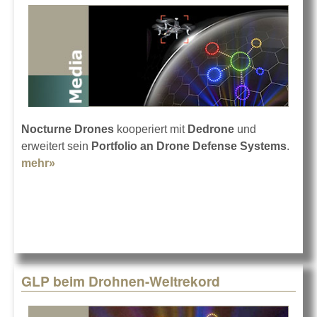
Nocturne Drones
kooperiert mit
Dedrone
und
erweitert sein
Portfolio an Drone Defense Systems
.
mehr»
about Nocturne Drones expandiert
GLP beim Drohnen-Weltrekord