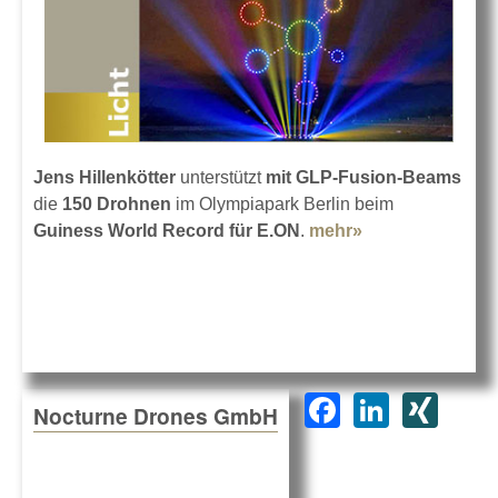
Jens Hillenkötter
unterstützt
mit GLP-Fusion-Beams
die
150 Drohnen
im Olympiapark Berlin beim
Guiness World Record für E.ON
.
mehr»
about GLP beim
Drohnen-
Weltrekord
F
Li
XI
Nocturne Drones GmbH
a
n
N
c
k
G