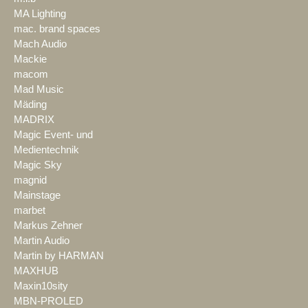
MA Lighting
mac. brand spaces
Mach Audio
Mackie
macom
Mad Music
Mäding
MADRIX
Magic Event- und
Medientechnik
Magic Sky
magnid
Mainstage
marbet
Markus Zehner
Martin Audio
Martin by HARMAN
MAXHUB
Maxin10sity
MBN-PROLED