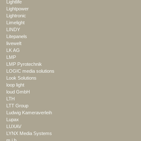
Lightlife
Lightpower
Lightronic
Limelight
LINDY
Litepanels
livewelt
LK AG
LMP
LMP Pyrotechnik
LOGIC media solutions
Look Solutions
loop light
loud GmbH
LTH
LTT Group
Ludwig Kameraverleih
Lupax
LUXAV
LYNX Media Systems
m.i.b