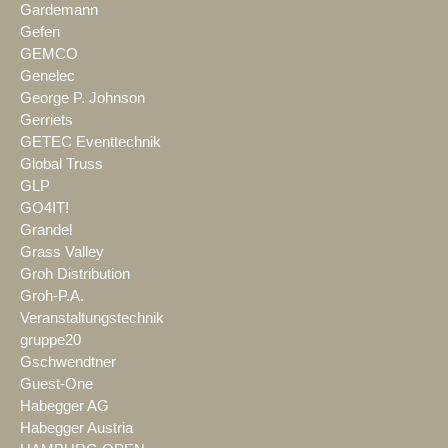
Gardemann
Gefen
GEMCO
Genelec
George P. Johnson
Gerriets
GETEC Eventtechnik
Global Truss
GLP
GO4IT!
Grandel
Grass Valley
Groh Distribution
Groh-P.A.
Veranstaltungstechnik
gruppe20
Gschwendtner
Guest-One
Habegger AG
Habegger Austria