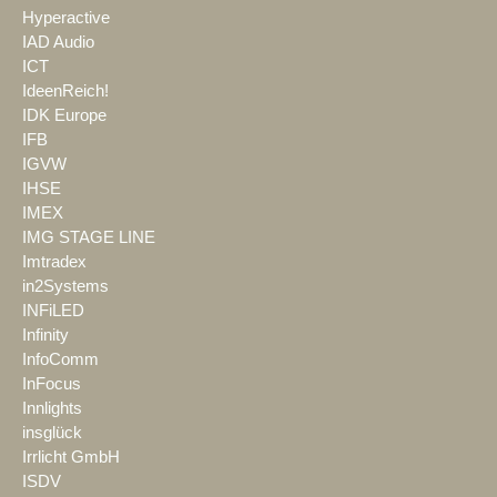
Hyperactive
IAD Audio
ICT
IdeenReich!
IDK Europe
IFB
IGVW
IHSE
IMEX
IMG STAGE LINE
Imtradex
in2Systems
INFiLED
Infinity
InfoComm
InFocus
Innlights
insglück
Irrlicht GmbH
ISDV