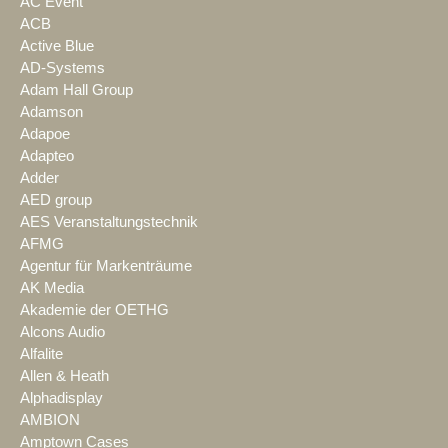
AC Event
ACB
Active Blue
AD-Systems
Adam Hall Group
Adamson
Adapoe
Adapteo
Adder
AED group
AES Veranstaltungstechnik
AFMG
Agentur für Markenträume
AK Media
Akademie der OETHG
Alcons Audio
Alfalite
Allen & Heath
Alphadisplay
AMBION
Amptown Cases