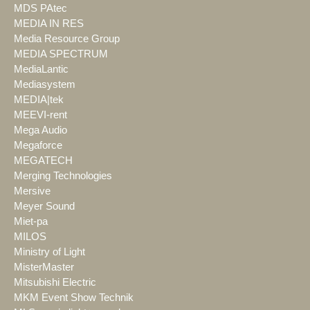
MDS PAtec
MEDIA IN RES
Media Resource Group
MEDIA SPECTRUM
MediaLantic
Mediasystem
MEDIA|tek
MEEVI-rent
Mega Audio
Megaforce
MEGATECH
Merging Technologies
Mersive
Meyer Sound
Miet-pa
MILOS
Ministry of Light
MisterMaster
Mitsubishi Electric
MKM Event Show Technik