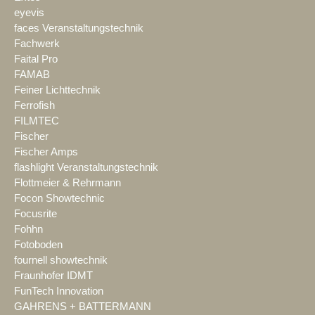
eyevis
faces Veranstaltungstechnik
Fachwerk
Faital Pro
FAMAB
Feiner Lichttechnik
Ferrofish
FILMTEC
Fischer
Fischer Amps
flashlight Veranstaltungstechnik
Flottmeier & Rehrmann
Focon Showtechnic
Focusrite
Fohhn
Fotoboden
fournell showtechnik
Fraunhofer IDMT
FunTech Innovation
GAHRENS + BATTERMANN