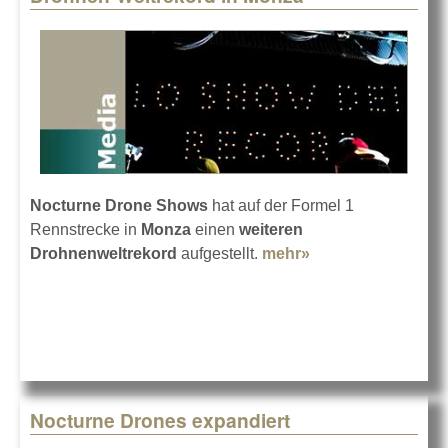
Nocturne Drone Shows
hat auf der Formel 1
Rennstrecke in
Monza
einen
weiteren
Drohnenweltrekord
aufgestellt.
mehr»
about Drohnen-
Weltrekord in
Monza
Nocturne Drones expandiert