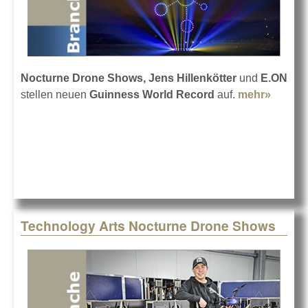
Nocturne Drone Shows,
Jens Hillenkötter
und
E.ON
stellen neuen
Guinness World Record
auf.
mehr»
about
Guinn
World
Recor
für die
Drohn
Technology Arts Nocturne Drone Shows