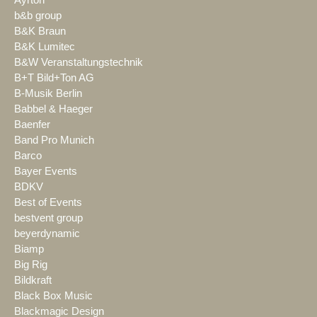
b&b group
B&K Braun
B&K Lumitec
B&W Veranstaltungstechnik
B+T Bild+Ton AG
B-Musik Berlin
Babbel & Haeger
Baenfer
Band Pro Munich
Barco
Bayer Events
BDKV
Best of Events
bestvent group
beyerdynamic
Biamp
Big Rig
Bildkraft
Black Box Music
Blackmagic Design