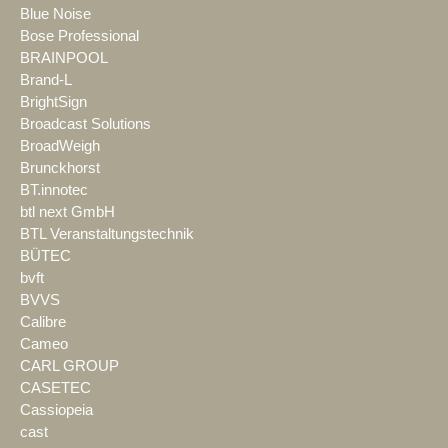
Blue Noise
Bose Professional
BRAINPOOL
Brand-L
BrightSign
Broadcast Solutions
BroadWeigh
Brunckhorst
BT.innotec
btl next GmbH
BTL Veranstaltungstechnik
BÜTEC
bvft
BVVS
Calibre
Cameo
CARL GROUP
CASETEC
Cassiopeia
cast