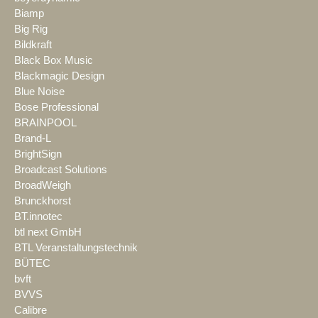
Biamp
Big Rig
Bildkraft
Black Box Music
Blackmagic Design
Blue Noise
Bose Professional
BRAINPOOL
Brand-L
BrightSign
Broadcast Solutions
BroadWeigh
Brunckhorst
BT.innotec
btl next GmbH
BTL Veranstaltungstechnik
BÜTEC
bvft
BVVS
Calibre