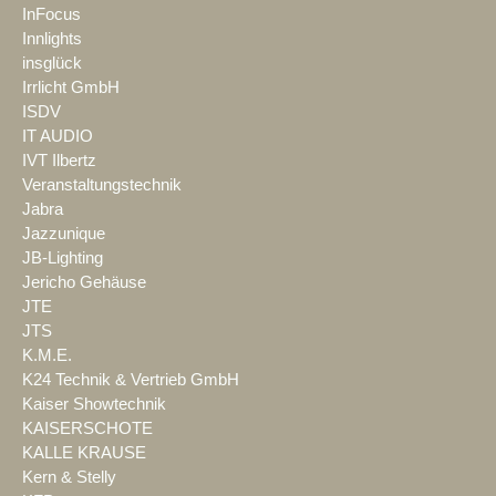
InFocus
Innlights
insglück
Irrlicht GmbH
ISDV
IT AUDIO
IVT Ilbertz
Veranstaltungstechnik
Jabra
Jazzunique
JB-Lighting
Jericho Gehäuse
JTE
JTS
K.M.E.
K24 Technik & Vertrieb GmbH
Kaiser Showtechnik
KAISERSCHOTE
KALLE KRAUSE
Kern & Stelly