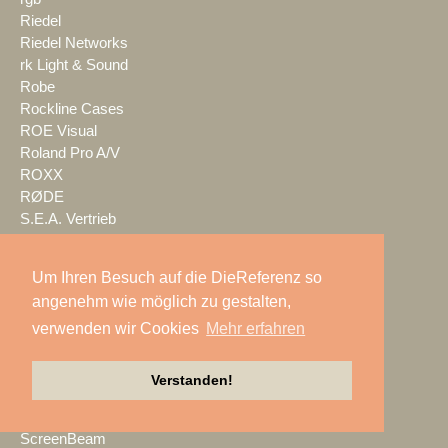
Riedel
Riedel Networks
rk Light & Sound
Robe
Rockline Cases
ROE Visual
Roland Pro A/V
ROXX
RØDE
S.E.A. Vertrieb
Salzbrenner
Samsung
Um Ihren Besuch auf die DieReferenz so
satis&fy
angenehm wie möglich zu gestalten,
SCHACHZUG
verwenden wir Cookies
Mehr erfahren
Schallwerk Audiotechnik
Scheinwurf
Schnick-Schnack-Systems
Verstanden!
SCHOEPS
Screen Visions
ScreenBeam