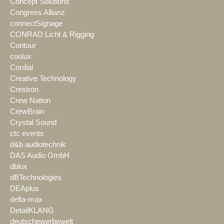
Concept Solutions
Congress Allianz
connectSignage
CONRAD Licht & Rigging
Contour
coolux
Cordial
Creative Technology
Crestron
Crew Nation
CrewBrain
Crystal Sound
ctc events
d&b audiotechnik
DAS Audio GmbH
dblux
dBTechnologies
DEAplus
delta-max
DetailKLANG
deutschewerbewelt