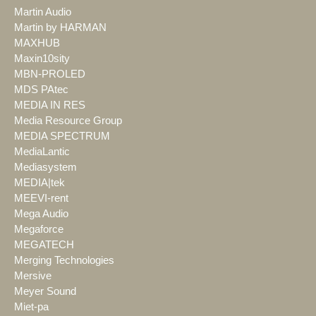
Martin Audio
Martin by HARMAN
MAXHUB
Maxin10sity
MBN-PROLED
MDS PAtec
MEDIA IN RES
Media Resource Group
MEDIA SPECTRUM
MediaLantic
Mediasystem
MEDIA|tek
MEEVI-rent
Mega Audio
Megaforce
MEGATECH
Merging Technologies
Mersive
Meyer Sound
Miet-pa