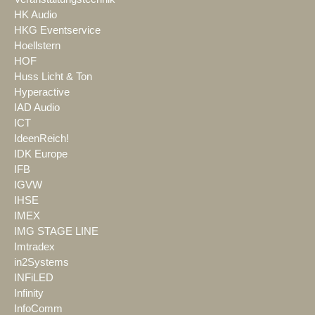
HK Audio
HKG Eventservice
Hoellstern
HOF
Huss Licht & Ton
Hyperactive
IAD Audio
ICT
IdeenReich!
IDK Europe
IFB
IGVW
IHSE
IMEX
IMG STAGE LINE
Imtradex
in2Systems
INFiLED
Infinity
InfoComm