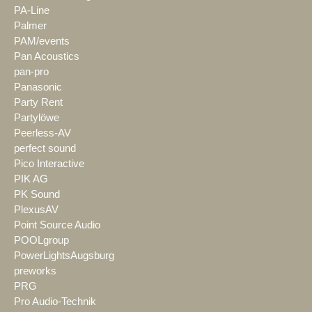
PA-Line
Palmer
PAM/events
Pan Acoustics
pan-pro
Panasonic
Party Rent
Partylöwe
Peerless-AV
perfect sound
Pico Interactive
PIK AG
PK Sound
PlexusAV
Point Source Audio
POOLgroup
PowerLightsAugsburg
preworks
PRG
Pro Audio-Technik