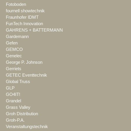
Fotoboden
fournell showtechnik
Fraunhofer IDMT
FunTech Innovation
GAHRENS + BATTERMANN
Gardemann
Gefen
GEMCO
Genelec
George P. Johnson
Gerriets
GETEC Eventtechnik
Global Truss
GLP
GO4IT!
Grandel
Grass Valley
Groh Distribution
Groh-P.A.
Veranstaltungstechnik