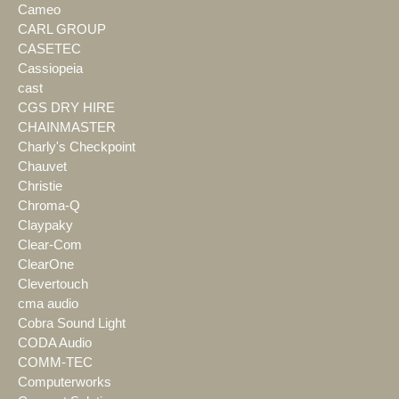
Cameo
CARL GROUP
CASETEC
Cassiopeia
cast
CGS DRY HIRE
CHAINMASTER
Charly's Checkpoint
Chauvet
Christie
Chroma-Q
Claypaky
Clear-Com
ClearOne
Clevertouch
cma audio
Cobra Sound Light
CODA Audio
COMM-TEC
Computerworks