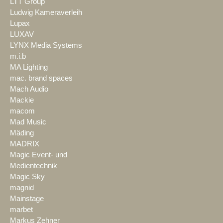
LTT Group
Ludwig Kameraverleih
Lupax
LUXAV
LYNX Media Systems
m.i.b
MA Lighting
mac. brand spaces
Mach Audio
Mackie
macom
Mad Music
Mäding
MADRIX
Magic Event- und
Medientechnik
Magic Sky
magnid
Mainstage
marbet
Markus Zehner