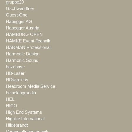
gruppe20
Gschwendtner
Guest-One
Habegger AG
Habegger Austria
HAMBURG OPEN
HAMKE Event-Technik
HARMAN Professional
Harmonic Design
Harmonic Sound
hazebase
HB-Laser
HDwireless
Headroom Media Service
heinekingmedia
HELi
HICO
High End Systems
Highlite International
Hildebrandt
Veranstaltungstechnik