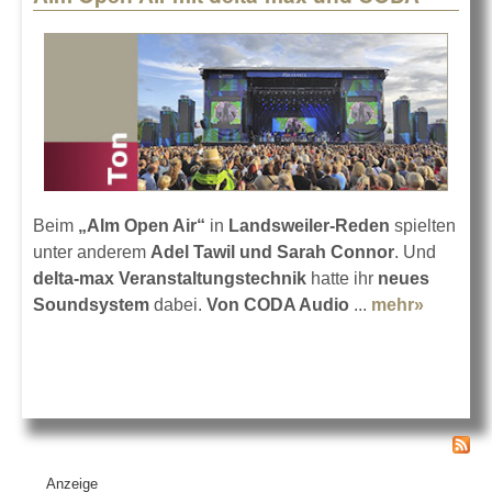
Beim
„Alm Open Air“
in
Landsweiler-Reden
spielten
unter anderem
Adel Tawil und Sarah Connor
. Und
delta-max Veranstaltungstechnik
hatte ihr
neues
Soundsystem
dabei.
Von CODA Audio
...
mehr»
about
Alm
Open
Air mit
delta-
max
und
Anzeige
CODA