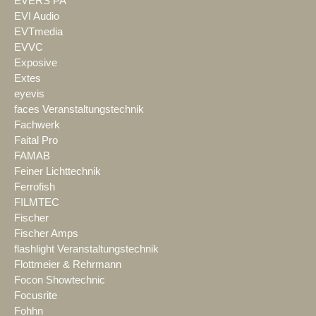
EVERS PA
EVI Audio
EVTmedia
EVVC
Exposive
Extes
eyevis
faces Veranstaltungstechnik
Fachwerk
Faital Pro
FAMAB
Feiner Lichttechnik
Ferrofish
FILMTEC
Fischer
Fischer Amps
flashlight Veranstaltungstechnik
Flottmeier & Rehrmann
Focon Showtechnic
Focusrite
Fohhn