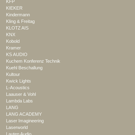
KFP
KIEKER
Kindermann
Kling & Freitag
KLOTZ AIS
KNX
Kobold
Kramer
KS AUDIO
Kuchem Konferenz Technik
Kuehl Beschallung
Kultour
Kwick Lights
L-Acoustics
Laauser & Vohl
Lambda Labs
LANG
LANG ACADEMY
Laser Imagineering
Laserworld
Lauten Audio