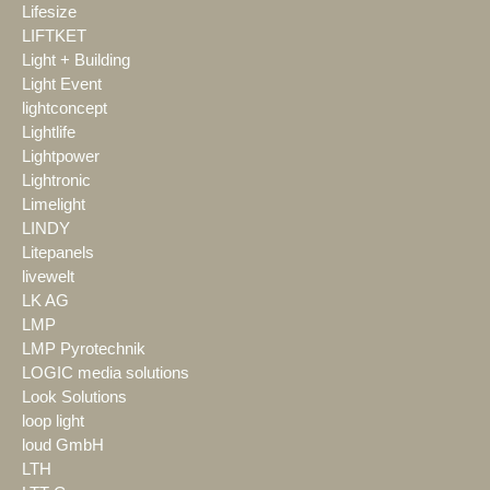
Lifesize
LIFTKET
Light + Building
Light Event
lightconcept
Lightlife
Lightpower
Lightronic
Limelight
LINDY
Litepanels
livewelt
LK AG
LMP
LMP Pyrotechnik
LOGIC media solutions
Look Solutions
loop light
loud GmbH
LTH