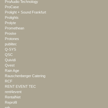
ProAudio Technology
ProCase
Prolight + Sound Frankfurt
Prolights
Prolyte
Promethean
Proske
Protones
publitec
Q-SYS
QSC
Quividi
Qvest
Rain Age
Rauschenberger Catering
RCF
RENT EVENT TEC
rent4event
RentalNet
Reprofil
rgb