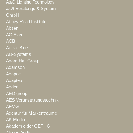
A&O Lighting Technology
a/c/t Beratungs & System
GmbH
Abbey Road Institute
Absen
AC Event
ACB
Active Blue
AD-Systems
Adam Hall Group
Adamson
Adapoe
Adapteo
Adder
AED group
AES Veranstaltungstechnik
AFMG
Agentur für Markenträume
AK Media
Akademie der OETHG
Alcons Audio