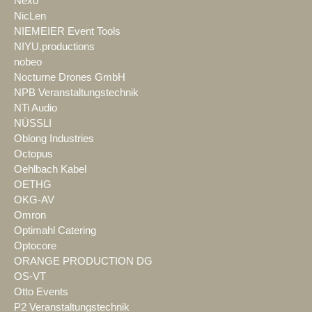
Nexo
NicLen
NIEMEIER Event Tools
NIYU.productions
nobeo
Nocturne Drones GmbH
NPB Veranstaltungstechnik
NTi Audio
NÜSSLI
Oblong Industries
Octopus
Oehlbach Kabel
OETHG
OKG-AV
Omron
Optimahl Catering
Optocore
ORANGE PRODUCTION DG
OS-VT
Otto Events
P2 Veranstaltungstechnik