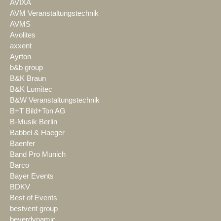
AVIXA
AVM Veranstaltungstechnik
AVMS
Avolites
axxent
Ayrton
b&b group
B&K Braun
B&K Lumitec
B&W Veranstaltungstechnik
B+T Bild+Ton AG
B-Musik Berlin
Babbel & Haeger
Baenfer
Band Pro Munich
Barco
Bayer Events
BDKV
Best of Events
bestvent group
beyerdynamic