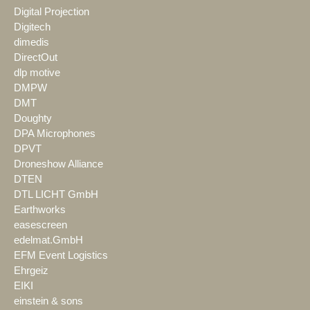
Digital Projection
Digitech
dimedis
DirectOut
dlp motive
DMPW
DMT
Doughty
DPA Microphones
DPVT
Droneshow Alliance
DTEN
DTL LICHT GmbH
Earthworks
easescreen
edelmat.GmbH
EFM Event Logistics
Ehrgeiz
EIKI
einstein & sons