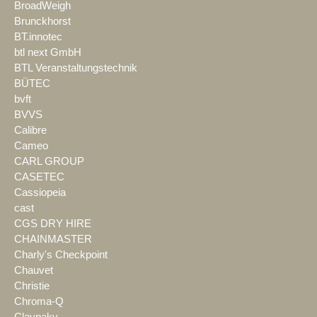
BroadWeigh
Brunckhorst
BT.innotec
btl next GmbH
BTL Veranstaltungstechnik
BÜTEC
bvft
BVVS
Calibre
Cameo
CARL GROUP
CASETEC
Cassiopeia
cast
CGS DRY HIRE
CHAINMASTER
Charly's Checkpoint
Chauvet
Christie
Chroma-Q
Claypaky