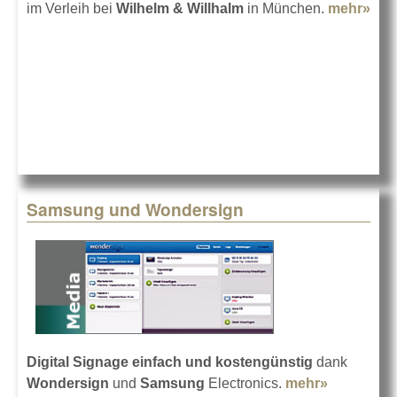
im Verleih bei
Wilhelm & Willhalm
in München.
mehr»
abo
W&
mit
cm
LED
Dis
Samsung und Wondersign
Digital Signage
einfach und kostengünstig
dank
Wondersign
und
Samsung
Electronics.
mehr»
about