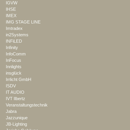
IGVW
IHSE
IMEX
IMG STAGE LINE
Imtradex
in2Systems
INFiLED
Infinity
InfoComm
InFocus
Innlights
insglück
Irrlicht GmbH
ISDV
IT AUDIO
IVT Ilbertz
Veranstaltungstechnik
Jabra
Jazzunique
JB-Lighting