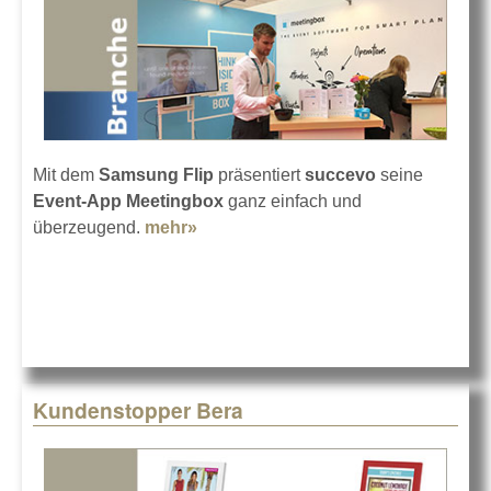
Mit dem
Samsung Flip
präsentiert
succevo
seine
Event-App Meetingbox
ganz einfach und
überzeugend.
mehr»
about succevo Meetingbox und
Samsung Flip
Kundenstopper Bera