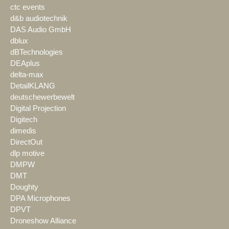
ctc events
d&b audiotechnik
DAS Audio GmbH
dblux
dBTechnologies
DEAplus
delta-max
DetailKLANG
deutschewerbewelt
Digital Projection
Digitech
dimedis
DirectOut
dlp motive
DMPW
DMT
Doughty
DPA Microphones
DPVT
Droneshow Alliance