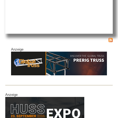
bei
satis
Anzeige
Anzeige