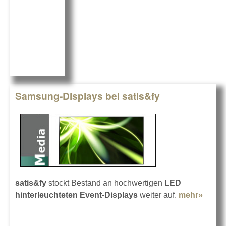
Samsung-Displays bei satis&fy
satis&fy
stockt Bestand an hochwertigen
LED
hinterleuchteten Event-Displays
weiter auf.
mehr»
about
Sams
Displ