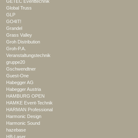
GETEC Eventtechnik
Global Truss
GLP
GO4IT!
Grandel
Grass Valley
Groh Distribution
Groh-P.A.
Veranstaltungstechnik
gruppe20
Gschwendtner
Guest-One
Habegger AG
Habegger Austria
HAMBURG OPEN
HAMKE Event-Technik
HARMAN Professional
Harmonic Design
Harmonic Sound
hazebase
HB-Laser