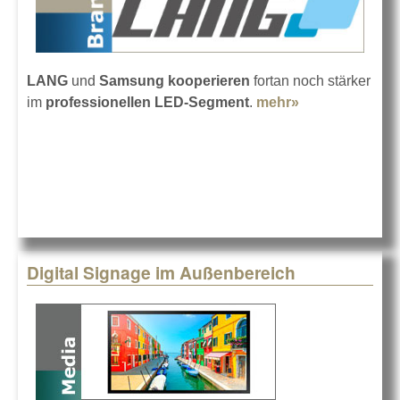
LANG
und
Samsung
kooperieren
fortan noch stärker
im
professionellen LED-Segment
.
mehr»
about LANG
und Samsung
werden
Partner
Digital Signage im Außenbereich