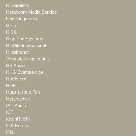
HDwireless
Headroom Media Service
heinekingmedia
HELi
HICO
High End Systems
Highlite International
Hildebrandt
Veranstaltungstechnik
HK Audio
HKG Eventservice
Hoellstern
HOF
Huss Licht & Ton
Hyperactive
IAD Audio
ICT
IdeenReich!
IDK Europe
IFB