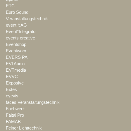
ETC
Euro Sound
Veranstaltungstechnik
event it AG
Event*Integrator
events creative
Eventshop
Eventworx
EVERS PA
EVI Audio
EVTmedia
EVVC
Exposive
Extes
eyevis
faces Veranstaltungstechnik
Fachwerk
Faital Pro
FAMAB
Feiner Lichttechnik