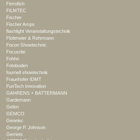
Ferrofish
FILMTEC
Fischer
Fischer Amps
flashlight Veranstaltungstechnik
Flottmeier & Rehrmann
Focon Showtechnic
Focusrite
Fohhn
Fotoboden
fournell showtechnik
Fraunhofer IDMT
FunTech Innovation
GAHRENS + BATTERMANN
Gardemann
Gefen
GEMCO
Genelec
George P. Johnson
Gerriets