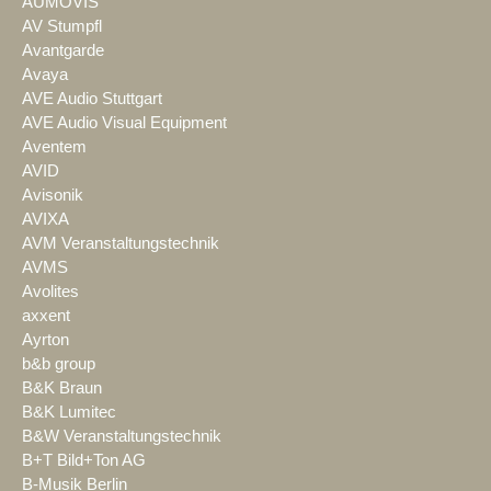
AUMOVIS
AV Stumpfl
Avantgarde
Avaya
AVE Audio Stuttgart
AVE Audio Visual Equipment
Aventem
AVID
Avisonik
AVIXA
AVM Veranstaltungstechnik
AVMS
Avolites
axxent
Ayrton
b&b group
B&K Braun
B&K Lumitec
B&W Veranstaltungstechnik
B+T Bild+Ton AG
B-Musik Berlin