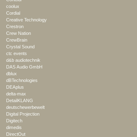
coolux
Cordial
Creative Technology
Crestron
Crew Nation
CrewBrain
Crystal Sound
ctc events
d&b audiotechnik
DAS Audio GmbH
dblux
dBTechnologies
DEAplus
delta-max
DetailKLANG
deutschewerbewelt
Digital Projection
Digitech
dimedis
DirectOut