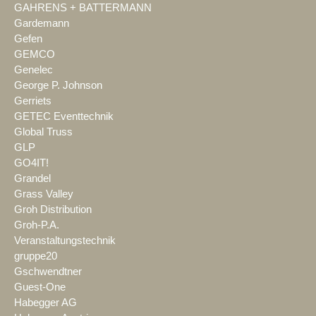
GAHRENS + BATTERMANN
Gardemann
Gefen
GEMCO
Genelec
George P. Johnson
Gerriets
GETEC Eventtechnik
Global Truss
GLP
GO4IT!
Grandel
Grass Valley
Groh Distribution
Groh-P.A.
Veranstaltungstechnik
gruppe20
Gschwendtner
Guest-One
Habegger AG