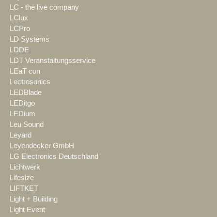
LC - the live company
LClux
LCPro
LD Systems
LDDE
LDT Veranstaltungsservice
LEaT con
Lectrosonics
LEDBlade
LEDitgo
LEDium
Leu Sound
Leyard
Leyendecker GmbH
LG Electronics Deutschland
Lichtwerk
Lifesize
LIFTKET
Light + Building
Light Event