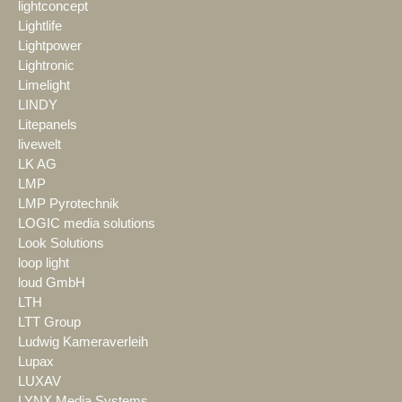
lightconcept
Lightlife
Lightpower
Lightronic
Limelight
LINDY
Litepanels
livewelt
LK AG
LMP
LMP Pyrotechnik
LOGIC media solutions
Look Solutions
loop light
loud GmbH
LTH
LTT Group
Ludwig Kameraverleih
Lupax
LUXAV
LYNX Media Systems