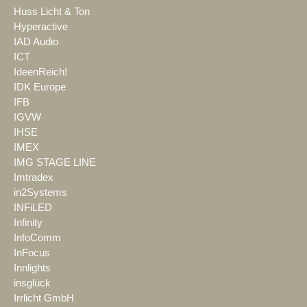
Huss Licht & Ton
Hyperactive
IAD Audio
ICT
IdeenReich!
IDK Europe
IFB
IGVW
IHSE
IMEX
IMG STAGE LINE
Imtradex
in2Systems
INFiLED
Infinity
InfoComm
InFocus
Innlights
insglück
Irrlicht GmbH