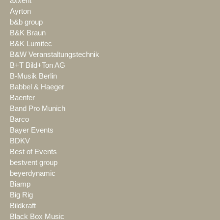
axxent
Ayrton
b&b group
B&K Braun
B&K Lumitec
B&W Veranstaltungstechnik
B+T Bild+Ton AG
B-Musik Berlin
Babbel & Haeger
Baenfer
Band Pro Munich
Barco
Bayer Events
BDKV
Best of Events
bestvent group
beyerdynamic
Biamp
Big Rig
Bildkraft
Black Box Music