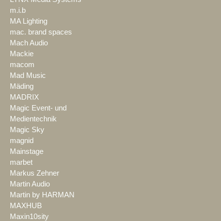
m.i.b
MA Lighting
mac. brand spaces
Mach Audio
Mackie
macom
Mad Music
Mäding
MADRIX
Magic Event- und
Medientechnik
Magic Sky
magnid
Mainstage
marbet
Markus Zehner
Martin Audio
Martin by HARMAN
MAXHUB
Maxin10sity