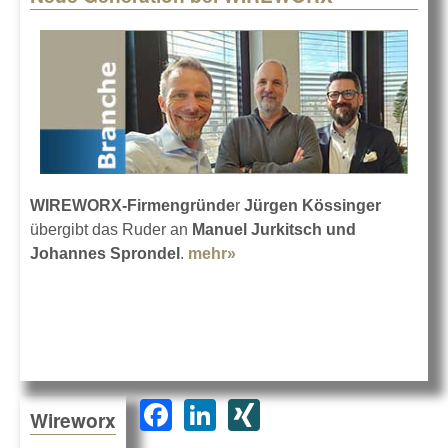
WIREWORX-Firmengründe
r
Jürgen Kössinger
übergibt das Ruder an
Manuel Jurkitsch und
Johannes Sprondel
.
mehr»
about Neue Generation bei
WIREWORX
F
Li
XI
Wireworx
a
n
N