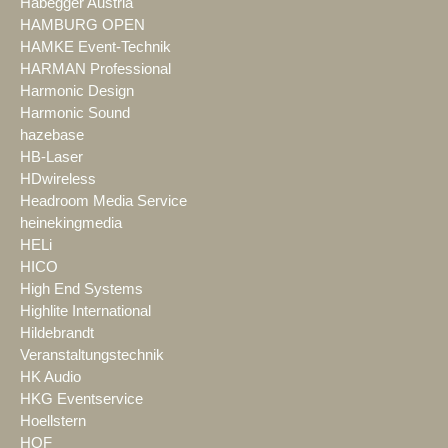
Habegger Austria
HAMBURG OPEN
HAMKE Event-Technik
HARMAN Professional
Harmonic Design
Harmonic Sound
hazebase
HB-Laser
HDwireless
Headroom Media Service
heinekingmedia
HELi
HICO
High End Systems
Highlite International
Hildebrandt
Veranstaltungstechnik
HK Audio
HKG Eventservice
Hoellstern
HOF