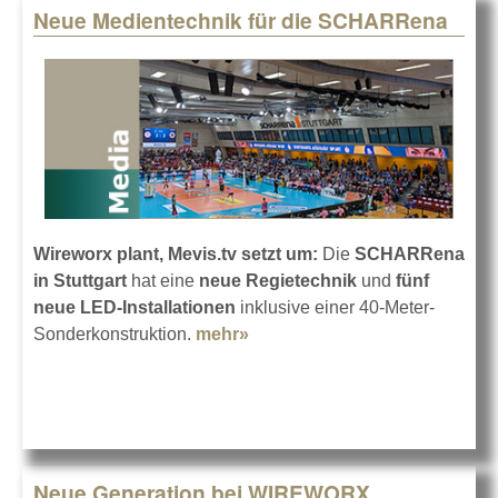
Neue Medientechnik für die SCHARRena
Wireworx plant, Mevis.tv setzt um:
Die
SCHARRena
in Stuttgart
hat eine
neue Regietechnik
und
fünf
neue LED-Installationen
inklusive einer 40-Meter-
Sonderkonstruktion.
mehr»
about Neue Medientechnik
für die SCHARRena
Neue Generation bei WIREWORX