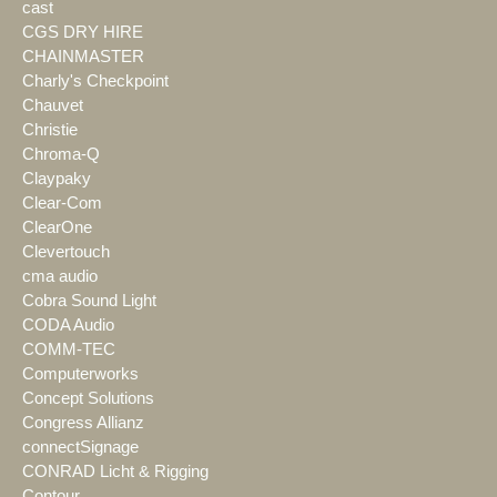
cast
CGS DRY HIRE
CHAINMASTER
Charly's Checkpoint
Chauvet
Christie
Chroma-Q
Claypaky
Clear-Com
ClearOne
Clevertouch
cma audio
Cobra Sound Light
CODA Audio
COMM-TEC
Computerworks
Concept Solutions
Congress Allianz
connectSignage
CONRAD Licht & Rigging
Contour