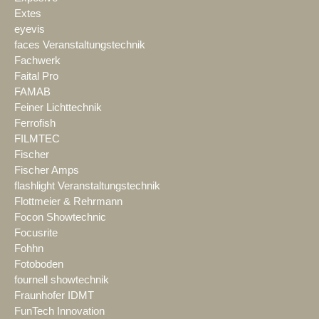
Extes
eyevis
faces Veranstaltungstechnik
Fachwerk
Faital Pro
FAMAB
Feiner Lichttechnik
Ferrofish
FILMTEC
Fischer
Fischer Amps
flashlight Veranstaltungstechnik
Flottmeier & Rehrmann
Focon Showtechnic
Focusrite
Fohhn
Fotoboden
fournell showtechnik
Fraunhofer IDMT
FunTech Innovation