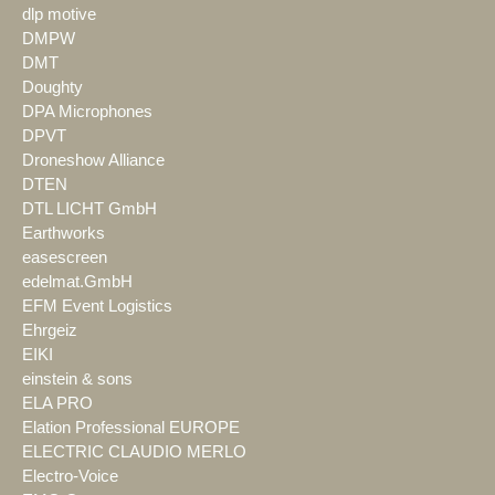
dlp motive
DMPW
DMT
Doughty
DPA Microphones
DPVT
Droneshow Alliance
DTEN
DTL LICHT GmbH
Earthworks
easescreen
edelmat.GmbH
EFM Event Logistics
Ehrgeiz
EIKI
einstein & sons
ELA PRO
Elation Professional EUROPE
ELECTRIC CLAUDIO MERLO
Electro-Voice