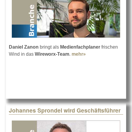
Daniel Zanon
bringt als
Medienfachplaner
frischen
Wind in das
Wireworx-Team
.
mehr»
about Wireworx holt
Daniel Zanon ins
Team
Johannes Sprondel wird Geschäftsführer