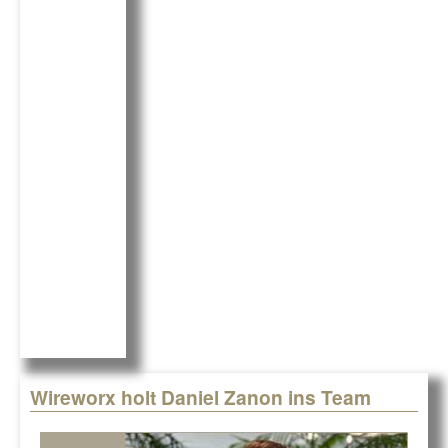
c
k
G
e
e
b
dI
o
n
o
k
Wireworx holt Daniel Zanon ins Team