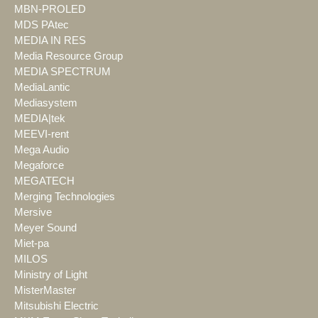
MBN-PROLED
MDS PAtec
MEDIA IN RES
Media Resource Group
MEDIA SPECTRUM
MediaLantic
Mediasystem
MEDIA|tek
MEEVI-rent
Mega Audio
Megaforce
MEGATECH
Merging Technologies
Mersive
Meyer Sound
Miet-pa
MILOS
Ministry of Light
MisterMaster
Mitsubishi Electric