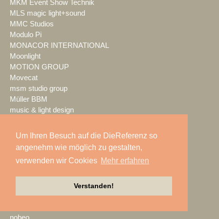
MKM Event Show Technik
MLS magic light+sound
MMC Studios
Modulo Pi
MONACOR INTERNATIONAL
Moonlight
MOTION GROUP
Movecat
msm studio group
Müller BBM
music & light design
MUTEC
NEC Display Solutions
Um Ihren Besuch auf die DieReferenz so
NEEC Audio
angenehm wie möglich zu gestalten,
Neumann&Müller
verwenden wir Cookies
Mehr erfahren
Neumann.Berlin
Nexo
NicLen
Verstanden!
NIEMEIER Event Tools
NIYU.productions
nobeo