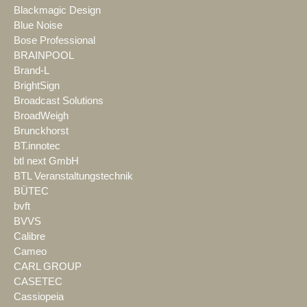
Blackmagic Design
Blue Noise
Bose Professional
BRAINPOOL
Brand-L
BrightSign
Broadcast Solutions
BroadWeigh
Brunckhorst
BT.innotec
btl next GmbH
BTL Veranstaltungstechnik
BÜTEC
bvft
BVVS
Calibre
Cameo
CARL GROUP
CASETEC
Cassiopeia