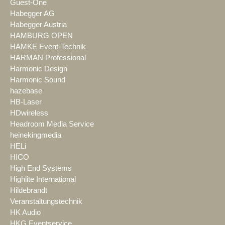
Guest-One
Habegger AG
Habegger Austria
HAMBURG OPEN
HAMKE Event-Technik
HARMAN Professional
Harmonic Design
Harmonic Sound
hazebase
HB-Laser
HDwireless
Headroom Media Service
heinekingmedia
HELi
HICO
High End Systems
Highlite International
Hildebrandt
Veranstaltungstechnik
HK Audio
HKG Eventservice