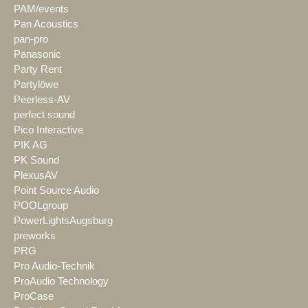
PAM/events
Pan Acoustics
pan-pro
Panasonic
Party Rent
Partylöwe
Peerless-AV
perfect sound
Pico Interactive
PIK AG
PK Sound
PlexusAV
Point Source Audio
POOLgroup
PowerLightsAugsburg
preworks
PRG
Pro Audio-Technik
ProAudio Technology
ProCase