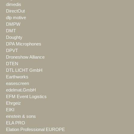
dimedis
DirectOut
dlp motive
DMPW
DMT
Doughty
DPA Microphones
DPVT
Droneshow Alliance
DTEN
DTL LICHT GmbH
Earthworks
easescreen
edelmat.GmbH
EFM Event Logistics
Ehrgeiz
EIKI
einstein & sons
ELA PRO
Elation Professional EUROPE