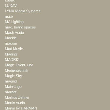
Lupax
LUXAV
LYNX Media Systems
m.i.b
MA Lighting
mac. brand spaces
Mach Audio
Mackie
macom
Mad Music
Mäding
MADRIX
Magic Event- und
Medientechnik
Magic Sky
magnid
Mainstage
marbet
Markus Zehner
Martin Audio
Martin by HARMAN