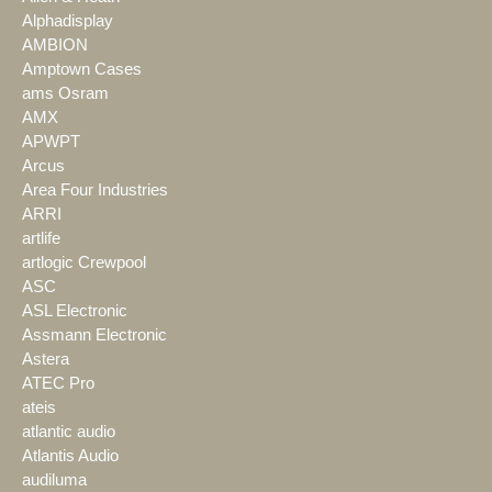
Alphadisplay
AMBION
Amptown Cases
ams Osram
AMX
APWPT
Arcus
Area Four Industries
ARRI
artlife
artlogic Crewpool
ASC
ASL Electronic
Assmann Electronic
Astera
ATEC Pro
ateis
atlantic audio
Atlantis Audio
audiluma