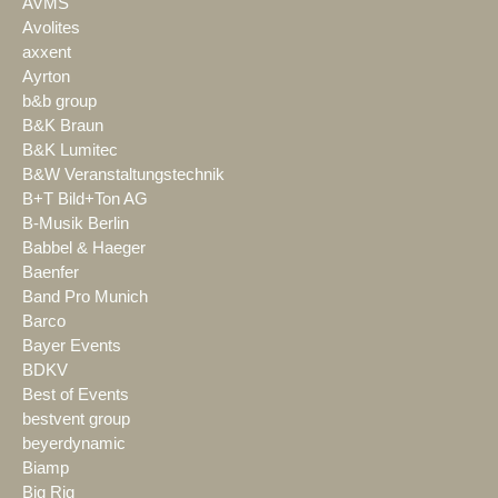
AVMS
Avolites
axxent
Ayrton
b&b group
B&K Braun
B&K Lumitec
B&W Veranstaltungstechnik
B+T Bild+Ton AG
B-Musik Berlin
Babbel & Haeger
Baenfer
Band Pro Munich
Barco
Bayer Events
BDKV
Best of Events
bestvent group
beyerdynamic
Biamp
Big Rig