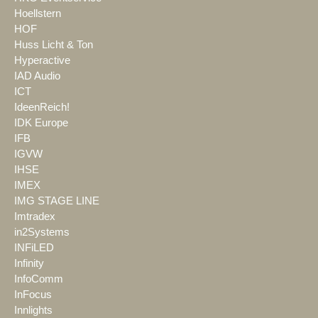
Hoellstern
HOF
Huss Licht & Ton
Hyperactive
IAD Audio
ICT
IdeenReich!
IDK Europe
IFB
IGVW
IHSE
IMEX
IMG STAGE LINE
Imtradex
in2Systems
INFiLED
Infinity
InfoComm
InFocus
Innlights