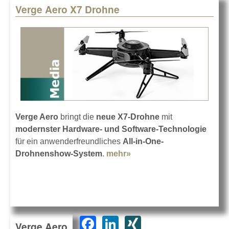
Verge Aero X7 Drohne
Verge Aero
bringt die
neue X7-Drohne
mit
modernster Hardware- und Software-Technologie
für ein anwenderfreundliches
All-in-One-
Drohnenshow-System
.
mehr»
about Verge Aero X7
Drohne
F
Li
XI
Verge Aero