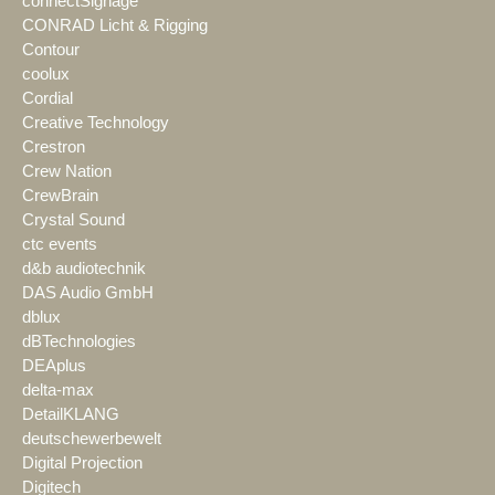
connectSignage
CONRAD Licht & Rigging
Contour
coolux
Cordial
Creative Technology
Crestron
Crew Nation
CrewBrain
Crystal Sound
ctc events
d&b audiotechnik
DAS Audio GmbH
dblux
dBTechnologies
DEAplus
delta-max
DetailKLANG
deutschewerbewelt
Digital Projection
Digitech