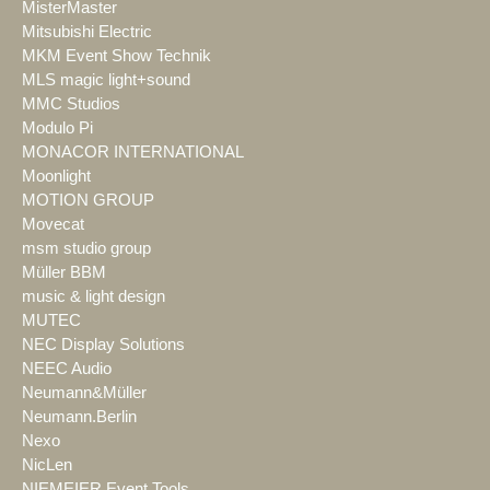
MisterMaster
Mitsubishi Electric
MKM Event Show Technik
MLS magic light+sound
MMC Studios
Modulo Pi
MONACOR INTERNATIONAL
Moonlight
MOTION GROUP
Movecat
msm studio group
Müller BBM
music & light design
MUTEC
NEC Display Solutions
NEEC Audio
Neumann&Müller
Neumann.Berlin
Nexo
NicLen
NIEMEIER Event Tools