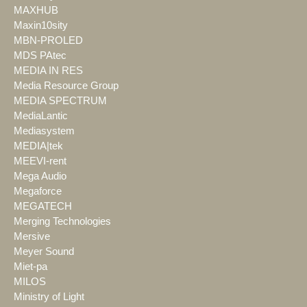
MAXHUB
Maxin10sity
MBN-PROLED
MDS PAtec
MEDIA IN RES
Media Resource Group
MEDIA SPECTRUM
MediaLantic
Mediasystem
MEDIA|tek
MEEVI-rent
Mega Audio
Megaforce
MEGATECH
Merging Technologies
Mersive
Meyer Sound
Miet-pa
MILOS
Ministry of Light