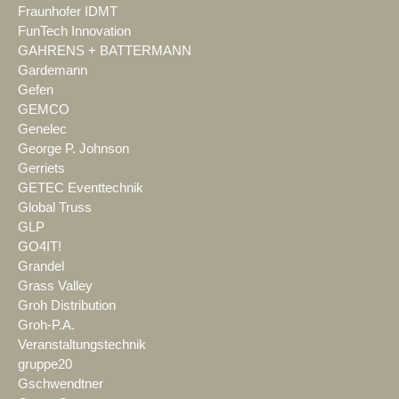
Fraunhofer IDMT
FunTech Innovation
GAHRENS + BATTERMANN
Gardemann
Gefen
GEMCO
Genelec
George P. Johnson
Gerriets
GETEC Eventtechnik
Global Truss
GLP
GO4IT!
Grandel
Grass Valley
Groh Distribution
Groh-P.A.
Veranstaltungstechnik
gruppe20
Gschwendtner