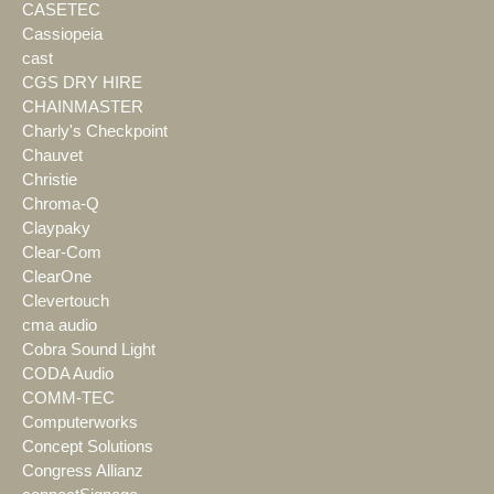
CASETEC
Cassiopeia
cast
CGS DRY HIRE
CHAINMASTER
Charly's Checkpoint
Chauvet
Christie
Chroma-Q
Claypaky
Clear-Com
ClearOne
Clevertouch
cma audio
Cobra Sound Light
CODA Audio
COMM-TEC
Computerworks
Concept Solutions
Congress Allianz