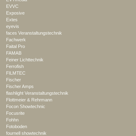
EVVC
Exposive
Extes
eyevis
faces Veranstaltungstechnik
Fachwerk
Faital Pro
FAMAB
Feiner Lichttechnik
Ferrofish
FILMTEC
Fischer
Fischer Amps
flashlight Veranstaltungstechnik
Flottmeier & Rehrmann
Focon Showtechnic
Focusrite
Fohhn
Fotoboden
fournell showtechnik