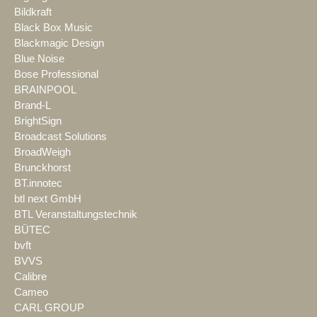
Bildkraft
Black Box Music
Blackmagic Design
Blue Noise
Bose Professional
BRAINPOOL
Brand-L
BrightSign
Broadcast Solutions
BroadWeigh
Brunckhorst
BT.innotec
btl next GmbH
BTL Veranstaltungstechnik
BÜTEC
bvft
BVVS
Calibre
Cameo
CARL GROUP