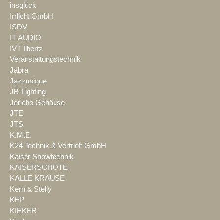
insglück
Irrlicht GmbH
ISDV
IT AUDIO
IVT Ilbertz
Veranstaltungstechnik
Jabra
Jazzunique
JB-Lighting
Jericho Gehäuse
JTE
JTS
K.M.E.
K24 Technik & Vertrieb GmbH
Kaiser Showtechnik
KAISERSCHOTE
KALLE KRAUSE
Kern & Stelly
KFP
KIEKER