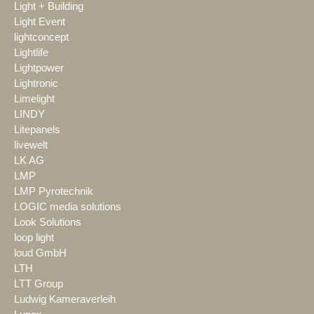
Light + Building
Light Event
lightconcept
Lightlife
Lightpower
Lightronic
Limelight
LINDY
Litepanels
livewelt
LK AG
LMP
LMP Pyrotechnik
LOGIC media solutions
Look Solutions
loop light
loud GmbH
LTH
LTT Group
Ludwig Kameraverleih