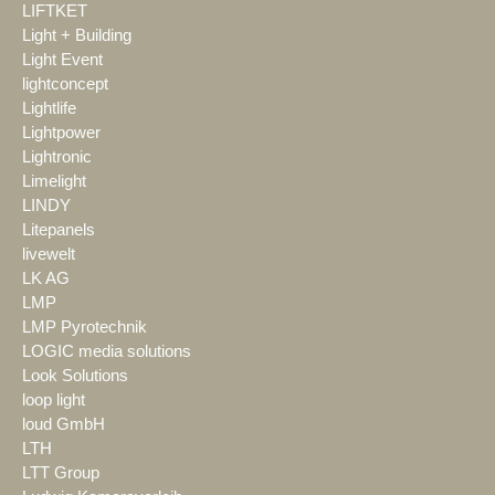
LIFTKET
Light + Building
Light Event
lightconcept
Lightlife
Lightpower
Lightronic
Limelight
LINDY
Litepanels
livewelt
LK AG
LMP
LMP Pyrotechnik
LOGIC media solutions
Look Solutions
loop light
loud GmbH
LTH
LTT Group