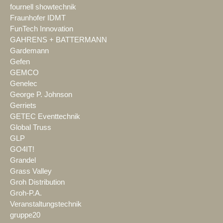
fournell showtechnik
Fraunhofer IDMT
FunTech Innovation
GAHRENS + BATTERMANN
Gardemann
Gefen
GEMCO
Genelec
George P. Johnson
Gerriets
GETEC Eventtechnik
Global Truss
GLP
GO4IT!
Grandel
Grass Valley
Groh Distribution
Groh-P.A.
Veranstaltungstechnik
gruppe20