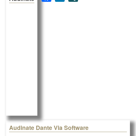
a
n
N
c
k
G
e
e
b
dI
o
n
o
k
Audinate Dante Via Software