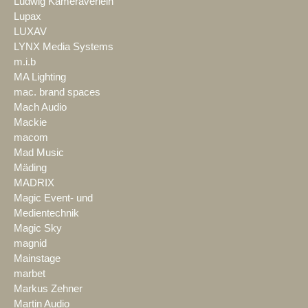
Ludwig Kameraverleih
Lupax
LUXAV
LYNX Media Systems
m.i.b
MA Lighting
mac. brand spaces
Mach Audio
Mackie
macom
Mad Music
Mäding
MADRIX
Magic Event- und
Medientechnik
Magic Sky
magnid
Mainstage
marbet
Markus Zehner
Martin Audio