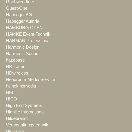
Gschwendtner
Guest-One
Habegger AG
Habegger Austria
HAMBURG OPEN
HAMKE Event-Technik
HARMAN Professional
Harmonic Design
Harmonic Sound
hazebase
HB-Laser
HDwireless
Headroom Media Service
heinekingmedia
HELi
HICO
High End Systems
Highlite International
Hildebrandt
Veranstaltungstechnik
HK Audio