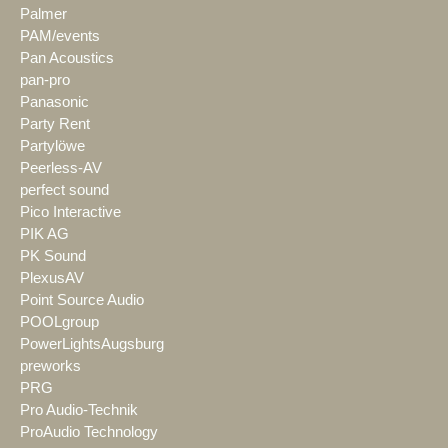
Palmer
PAM/events
Pan Acoustics
pan-pro
Panasonic
Party Rent
Partylöwe
Peerless-AV
perfect sound
Pico Interactive
PIK AG
PK Sound
PlexusAV
Point Source Audio
POOLgroup
PowerLightsAugsburg
preworks
PRG
Pro Audio-Technik
ProAudio Technology