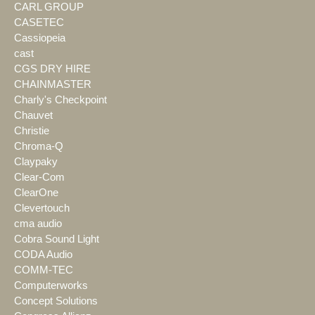
CARL GROUP
CASETEC
Cassiopeia
cast
CGS DRY HIRE
CHAINMASTER
Charly's Checkpoint
Chauvet
Christie
Chroma-Q
Claypaky
Clear-Com
ClearOne
Clevertouch
cma audio
Cobra Sound Light
CODA Audio
COMM-TEC
Computerworks
Concept Solutions