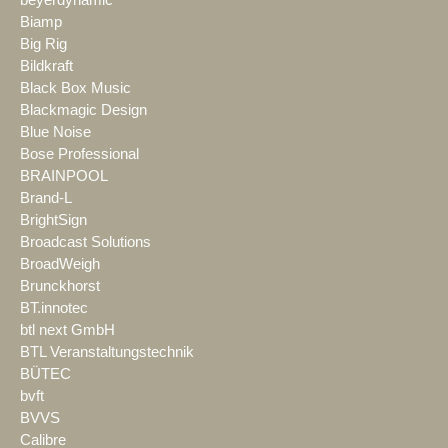
beyerdynamic
Biamp
Big Rig
Bildkraft
Black Box Music
Blackmagic Design
Blue Noise
Bose Professional
BRAINPOOL
Brand-L
BrightSign
Broadcast Solutions
BroadWeigh
Brunckhorst
BT.innotec
btl next GmbH
BTL Veranstaltungstechnik
BÜTEC
bvft
BVVS
Calibre