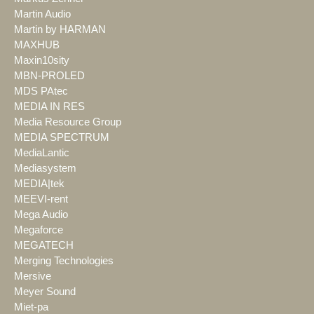
Martin Audio
Martin by HARMAN
MAXHUB
Maxin10sity
MBN-PROLED
MDS PAtec
MEDIA IN RES
Media Resource Group
MEDIA SPECTRUM
MediaLantic
Mediasystem
MEDIA|tek
MEEVI-rent
Mega Audio
Megaforce
MEGATECH
Merging Technologies
Mersive
Meyer Sound
Miet-pa