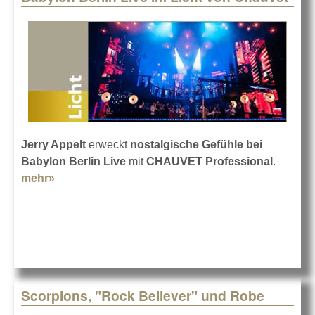
Jerry Appelt
erweckt
nostalgische Gefühle bei
Babylon Berlin Live
mit
CHAUVET Professional
.
mehr»
about Babylon Berlin Live im Licht von Chauvet
Scorpions, "Rock Believer" und Robe