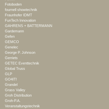
Fotoboden
fournell showtechnik
Fraunhofer IDMT
FunTech Innovation
GAHRENS + BATTERMANN
Gardemann
Gefen
GEMCO
Genelec
George P. Johnson
Gerriets
GETEC Eventtechnik
Global Truss
GLP
GO4IT!
Grandel
Grass Valley
Groh Distribution
Groh-P.A.
Veranstaltungstechnik