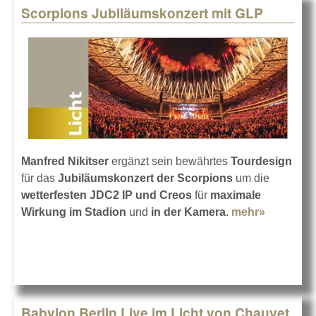
Scorpions Jubiläumskonzert mit GLP
Manfred Nikitser
ergänzt sein bewährtes
Tourdesign
für das
Jubiläumskonzert der Scorpions
um die
wetterfesten JDC2 IP und Creos
für
maximale
Wirkung im Stadion
und
in der Kamera
.
mehr»
about Sc
Jubiläum
mit GLP
Babylon Berlin Live im Licht von Chauvet