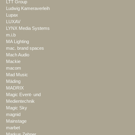
LTT Group
Ludwig Kameraverleih
Lupax
LUXAV
LYNX Media Systems
m.i.b
MA Lighting
mac. brand spaces
Mach Audio
Mackie
macom
Mad Music
Mäding
MADRIX
Magic Event- und
Medientechnik
Magic Sky
magnid
Mainstage
marbet
Markus Zehner