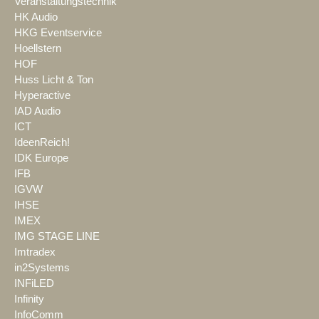
Veranstaltungstechnik
HK Audio
HKG Eventservice
Hoellstern
HOF
Huss Licht & Ton
Hyperactive
IAD Audio
ICT
IdeenReich!
IDK Europe
IFB
IGVW
IHSE
IMEX
IMG STAGE LINE
Imtradex
in2Systems
INFiLED
Infinity
InfoComm