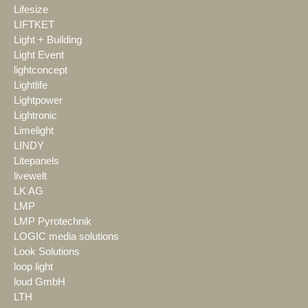
Lifesize
LIFTKET
Light + Building
Light Event
lightconcept
Lightlife
Lightpower
Lightronic
Limelight
LINDY
Litepanels
livewelt
LK AG
LMP
LMP Pyrotechnik
LOGIC media solutions
Look Solutions
loop light
loud GmbH
LTH