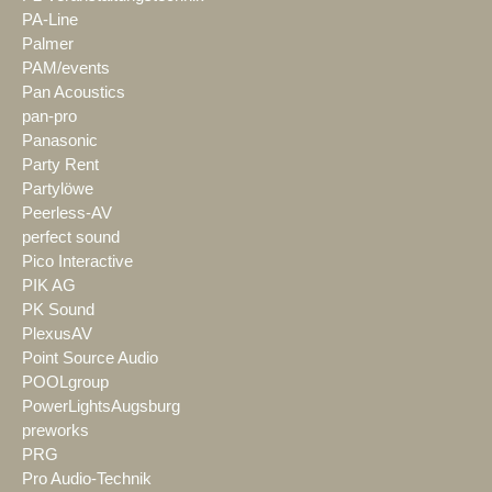
PA-Line
Palmer
PAM/events
Pan Acoustics
pan-pro
Panasonic
Party Rent
Partylöwe
Peerless-AV
perfect sound
Pico Interactive
PIK AG
PK Sound
PlexusAV
Point Source Audio
POOLgroup
PowerLightsAugsburg
preworks
PRG
Pro Audio-Technik