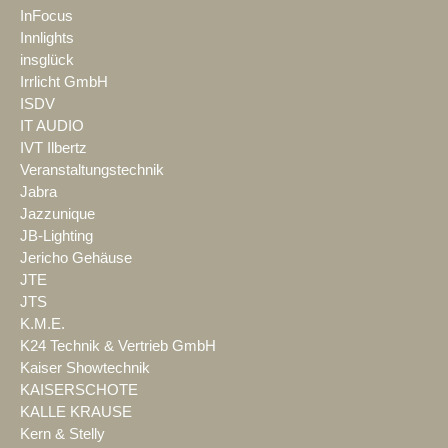
InFocus
Innlights
insglück
Irrlicht GmbH
ISDV
IT AUDIO
IVT Ilbertz
Veranstaltungstechnik
Jabra
Jazzunique
JB-Lighting
Jericho Gehäuse
JTE
JTS
K.M.E.
K24 Technik & Vertrieb GmbH
Kaiser Showtechnik
KAISERSCHOTE
KALLE KRAUSE
Kern & Stelly