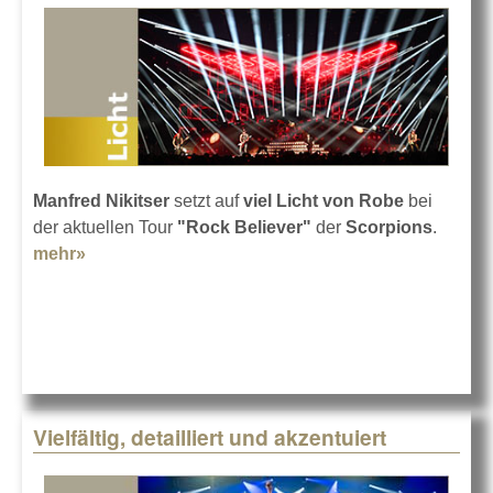
Manfred Nikitser
setzt auf
viel Licht von Robe
bei
der aktuellen Tour
"Rock Believer"
der
Scorpions
.
mehr»
about Scorpions, "Rock Believer" und Robe
Vielfältig, detailliert und akzentuiert