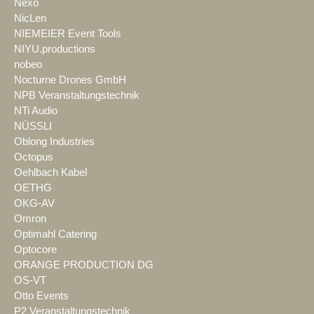
Nexo
NicLen
NIEMEIER Event Tools
NIYU.productions
nobeo
Nocturne Drones GmbH
NPB Veranstaltungstechnik
NTi Audio
NÜSSLI
Oblong Industries
Octopus
Oehlbach Kabel
OETHG
OKG-AV
Omron
Optimahl Catering
Optocore
ORANGE PRODUCTION DG
OS-VT
Otto Events
P2 Veranstaltungstechnik