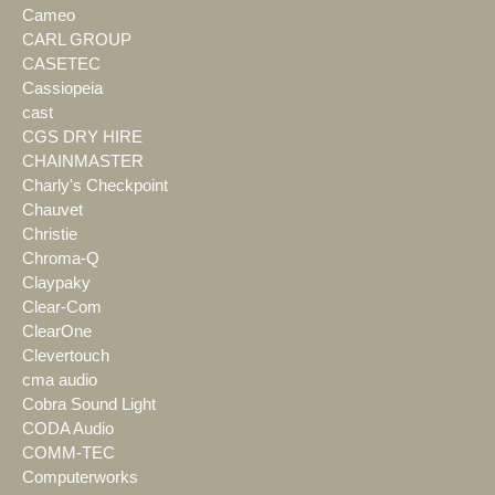
Cameo
CARL GROUP
CASETEC
Cassiopeia
cast
CGS DRY HIRE
CHAINMASTER
Charly's Checkpoint
Chauvet
Christie
Chroma-Q
Claypaky
Clear-Com
ClearOne
Clevertouch
cma audio
Cobra Sound Light
CODA Audio
COMM-TEC
Computerworks