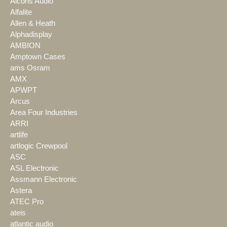
Alcons Audio
Alfalite
Allen & Heath
Alphadisplay
AMBION
Amptown Cases
ams Osram
AMX
APWPT
Arcus
Area Four Industries
ARRI
artlife
artlogic Crewpool
ASC
ASL Electronic
Assmann Electronic
Astera
ATEC Pro
ateis
atlantic audio