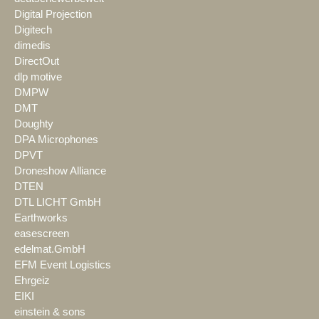
Digital Projection
Digitech
dimedis
DirectOut
dlp motive
DMPW
DMT
Doughty
DPA Microphones
DPVT
Droneshow Alliance
DTEN
DTL LICHT GmbH
Earthworks
easescreen
edelmat.GmbH
EFM Event Logistics
Ehrgeiz
EIKI
einstein & sons