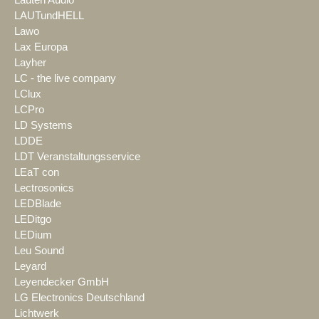
Lauten Audio
LAUTundHELL
Lawo
Lax Europa
Layher
LC - the live company
LClux
LCPro
LD Systems
LDDE
LDT Veranstaltungsservice
LEaT con
Lectrosonics
LEDBlade
LEDitgo
LEDium
Leu Sound
Leyard
Leyendecker GmbH
LG Electronics Deutschland
Lichtwerk