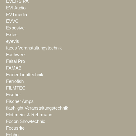
EVERS PA
EVI Audio
EVTmedia
EVVC
Exposive
Extes
eyevis
faces Veranstaltungstechnik
Fachwerk
Faital Pro
FAMAB
Feiner Lichttechnik
Ferrofish
FILMTEC
Fischer
Fischer Amps
flashlight Veranstaltungstechnik
Flottmeier & Rehrmann
Focon Showtechnic
Focusrite
Fohhn