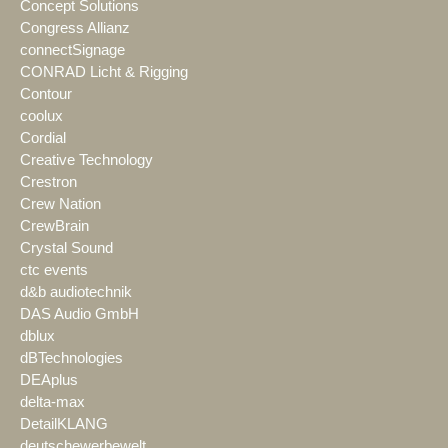
Concept Solutions
Congress Allianz
connectSignage
CONRAD Licht & Rigging
Contour
coolux
Cordial
Creative Technology
Crestron
Crew Nation
CrewBrain
Crystal Sound
ctc events
d&b audiotechnik
DAS Audio GmbH
dblux
dBTechnologies
DEAplus
delta-max
DetailKLANG
deutschewerbewelt