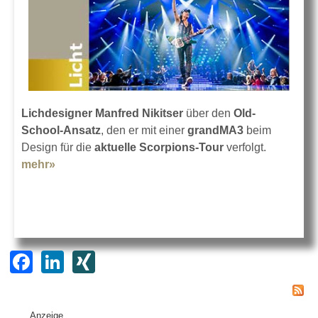
Lichdesigner Manfred Nikitser
über den
Old-
School-Ansatz
, den er mit einer
grandMA3
beim
Design für die
aktuelle Scorpions-Tour
verfolgt.
mehr»
about Vielfältig, detailliert und akzentuiert
F
Li
XI
a
n
N
c
k
G
Anzeige