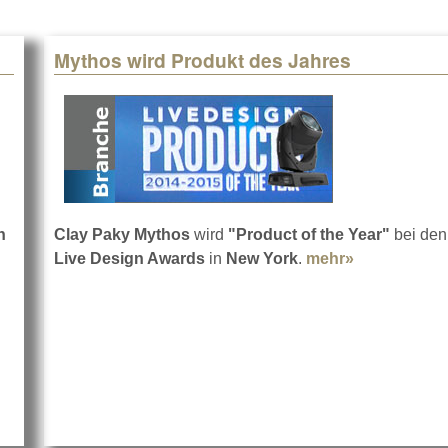
Mythos wird Produkt des Jahres
n
Clay Paky Mythos
wird
"Product of the Year"
bei den
Live Design Awards
in
New York
.
mehr»
about Mytho
ondon