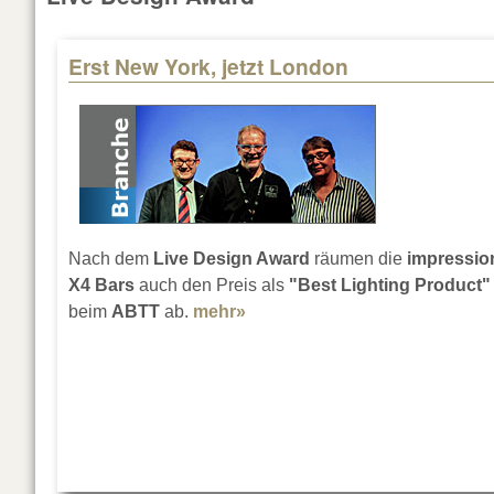
Erst New York, jetzt London
Nach dem
Live Design Award
räumen die
impressio
X4 Bars
auch den Preis als
"Best Lighting Product"
beim
ABTT
ab.
mehr»
about Erst New York, jetzt L