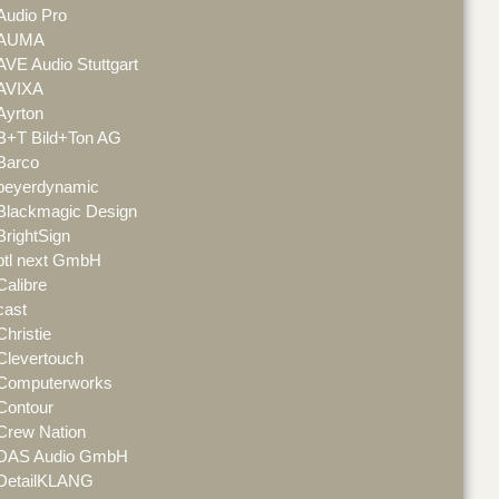
Audio Pro
AUMA
AVE Audio Stuttgart
AVIXA
Ayrton
B+T Bild+Ton AG
Barco
beyerdynamic
Blackmagic Design
BrightSign
btl next GmbH
Calibre
cast
Christie
Clevertouch
Computerworks
Contour
Crew Nation
DAS Audio GmbH
DetailKLANG