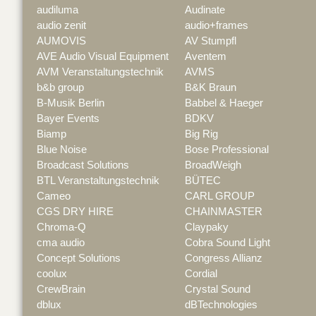
audiluma
Audinate
audio zenit
audio+frames
AUMOVIS
AV Stumpfl
AVE Audio Visual Equipment
Aventem
AVM Veranstaltungstechnik
AVMS
b&b group
B&K Braun
B-Musik Berlin
Babbel & Haeger
Bayer Events
BDKV
Biamp
Big Rig
Blue Noise
Bose Professional
Broadcast Solutions
BroadWeigh
BTL Veranstaltungstechnik
BÜTEC
Cameo
CARL GROUP
CGS DRY HIRE
CHAINMASTER
Chroma-Q
Claypaky
cma audio
Cobra Sound Light
Concept Solutions
Congress Allianz
coolux
Cordial
CrewBrain
Crystal Sound
dblux
dBTechnologies