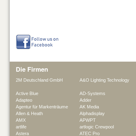
Die Firmen
2M Deutschland GmbH
A&O Lighting Technology
Active Blue
AD-Systems
Adapteo
Adder
Agentur für Markenträume
AK Media
Allen & Heath
Alphadisplay
AMX
APWPT
artlife
artlogic Crewpool
Astera
ATEC Pro