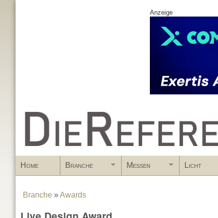
Anzeige
www.DieReferenz.de
Home
Branche
Messen
Licht
Branche
»
Awards
You are here
Live Design Award