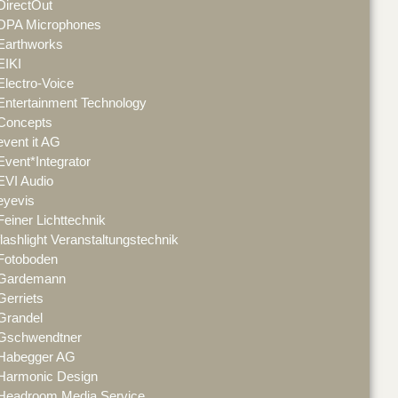
DirectOut
DPA Microphones
Earthworks
EIKI
Electro-Voice
Entertainment Technology
Concepts
event it AG
Event*Integrator
EVI Audio
eyevis
Feiner Lichttechnik
flashlight Veranstaltungstechnik
Fotoboden
Gardemann
Gerriets
Grandel
Gschwendtner
Habegger AG
Harmonic Design
Headroom Media Service