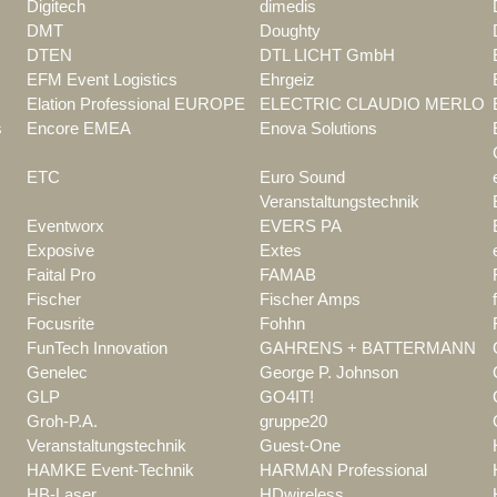
Digitech
dimedis
DMT
Doughty
DTEN
DTL LICHT GmbH
EFM Event Logistics
Ehrgeiz
Elation Professional EUROPE
ELECTRIC CLAUDIO MERLO
s
Encore EMEA
Enova Solutions
ETC
Euro Sound
Veranstaltungstechnik
Eventworx
EVERS PA
Exposive
Extes
Faital Pro
FAMAB
Fischer
Fischer Amps
Focusrite
Fohhn
FunTech Innovation
GAHRENS + BATTERMANN
Genelec
George P. Johnson
GLP
GO4IT!
Groh-P.A.
gruppe20
Veranstaltungstechnik
Guest-One
HAMKE Event-Technik
HARMAN Professional
HB-Laser
HDwireless