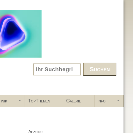
Search form
hnik
TopThemen
Galerie
Info
Anzeige