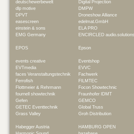
deutschewerbewelt
Digital Projection
dlp motive
DMPW
DPVT
Droneshow Alliance
easescreen
edelmat.GmbH
einstein & sons
ELA PRO
EMG Germany
ENCIRCLED audio.solution
EPOS
Epson
events creative
Eventshop
EVTmedia
EVVC
faces Veranstaltungstechnik
Fachwerk
Ferrofish
FILMTEC
Flottmeier & Rehrmann
Focon Showtechnic
fournell showtechnik
Fraunhofer IDMT
Gefen
GEMCO
GETEC Eventtechnik
Global Truss
Grass Valley
Groh Distribution
Habegger Austria
HAMBURG OPEN
Harmonic Sound
hazebase