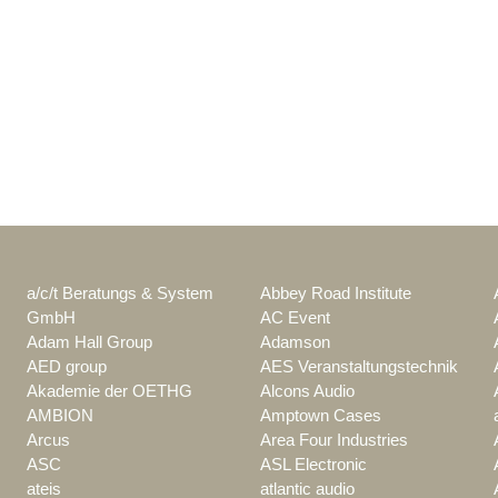
a/c/t Beratungs & System
Abbey Road Institute
GmbH
AC Event
Adam Hall Group
Adamson
AED group
AES Veranstaltungstechnik
Akademie der OETHG
Alcons Audio
AMBION
Amptown Cases
Arcus
Area Four Industries
ASC
ASL Electronic
ateis
atlantic audio