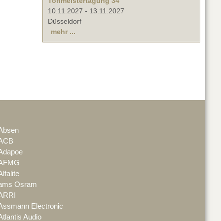
Tonmeistertagung 34
10.11.2027
-
13.11.2027
Düsseldorf
mehr ...
Absen
ACB
Adapoe
AFMG
Alfalite
ams Osram
ARRI
Assmann Electronic
Atlantis Audio