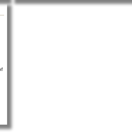
of
hipmunk