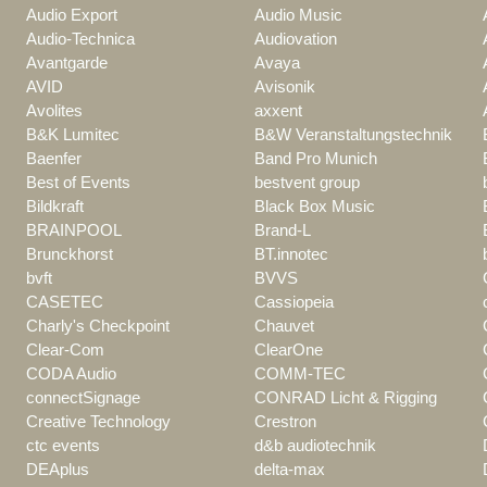
Audio Export
Audio Music
Audio-Technica
Audiovation
Avantgarde
Avaya
AVID
Avisonik
Avolites
axxent
B&K Lumitec
B&W Veranstaltungstechnik
Baenfer
Band Pro Munich
Best of Events
bestvent group
Bildkraft
Black Box Music
BRAINPOOL
Brand-L
Brunckhorst
BT.innotec
bvft
BVVS
CASETEC
Cassiopeia
Charly's Checkpoint
Chauvet
Clear-Com
ClearOne
CODA Audio
COMM-TEC
connectSignage
CONRAD Licht & Rigging
Creative Technology
Crestron
ctc events
d&b audiotechnik
DEAplus
delta-max