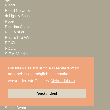
Riedel
Riedel Networks
rk Light & Sound
Robe
Rockline Cases
ROE Visual
Roland Pro A/V
ROXX
RØDE
S.E.A. Vertrieb
Salzbrenner
Samsung
Um Ihren Besuch auf die DieReferenz so
satis&fy
angenehm wie möglich zu gestalten,
SCHACHZUG
verwenden wir Cookies
Mehr erfahren
Schallwerk Audiotechnik
Scheinwurf
Schnick-Schnack-Systems
Verstanden!
SCHOEPS
Screen Visions
ScreenBeam