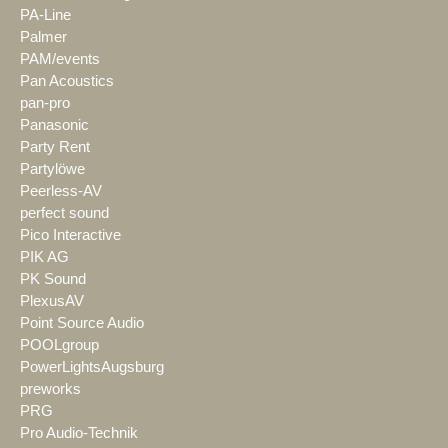
PA-Line
Palmer
PAM/events
Pan Acoustics
pan-pro
Panasonic
Party Rent
Partylöwe
Peerless-AV
perfect sound
Pico Interactive
PIK AG
PK Sound
PlexusAV
Point Source Audio
POOLgroup
PowerLightsAugsburg
preworks
PRG
Pro Audio-Technik