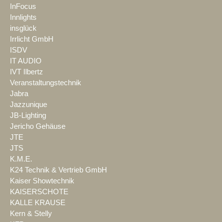
InFocus
Innlights
insglück
Irrlicht GmbH
ISDV
IT AUDIO
IVT Ilbertz
Veranstaltungstechnik
Jabra
Jazzunique
JB-Lighting
Jericho Gehäuse
JTE
JTS
K.M.E.
K24 Technik & Vertrieb GmbH
Kaiser Showtechnik
KAISERSCHOTE
KALLE KRAUSE
Kern & Stelly