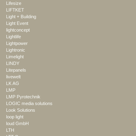
Lifesize
LIFTKET
Light + Building
Light Event
lightconcept
Lightlife
Lightpower
Lightronic
Limelight
LINDY
Litepanels
livewelt
LK AG
LMP
LMP Pyrotechnik
LOGIC media solutions
Look Solutions
loop light
loud GmbH
LTH