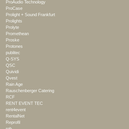
ProAudio Technology
ProCase
Prolight + Sound Frankfurt
Prolights
Prolyte
Promethean
Proske
Protones
publitec
Q-SYS
QSC
Quividi
Qvest
Rain Age
Rauschenberger Catering
RCF
RENT EVENT TEC
rent4event
RentalNet
Reprofil
rgb