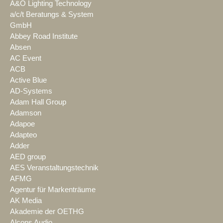
A&O Lighting Technology
a/c/t Beratungs & System
GmbH
Abbey Road Institute
Absen
AC Event
ACB
Active Blue
AD-Systems
Adam Hall Group
Adamson
Adapoe
Adapteo
Adder
AED group
AES Veranstaltungstechnik
AFMG
Agentur für Markenträume
AK Media
Akademie der OETHG
Alcons Audio