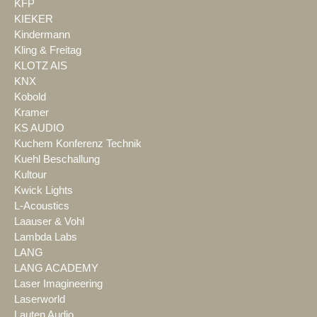
KFP
KIEKER
Kindermann
Kling & Freitag
KLOTZ AIS
KNX
Kobold
Kramer
KS AUDIO
Kuchem Konferenz Technik
Kuehl Beschallung
Kultour
Kwick Lights
L-Acoustics
Laauser & Vohl
Lambda Labs
LANG
LANG ACADEMY
Laser Imagineering
Laserworld
Lauten Audio