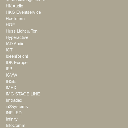
HK Audio
HKG Eventservice
Hoellstern
HOF
Huss Licht & Ton
Hyperactive
IAD Audio
ICT
IdeenReich!
IDK Europe
IFB
IGVW
IHSE
IMEX
IMG STAGE LINE
Imtradex
in2Systems
INFiLED
Infinity
InfoComm