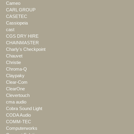
Cameo
CARL GROUP
CASETEC
Cassiopeia
cast
CGS DRY HIRE
CHAINMASTER
Charly's Checkpoint
Chauvet
Christie
Chroma-Q
Claypaky
Clear-Com
ClearOne
Clevertouch
cma audio
Cobra Sound Light
CODA Audio
COMM-TEC
Computerworks