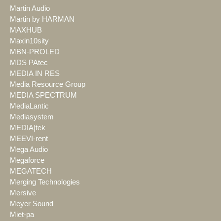
Martin Audio
Martin by HARMAN
MAXHUB
Maxin10sity
MBN-PROLED
MDS PAtec
MEDIA IN RES
Media Resource Group
MEDIA SPECTRUM
MediaLantic
Mediasystem
MEDIA|tek
MEEVI-rent
Mega Audio
Megaforce
MEGATECH
Merging Technologies
Mersive
Meyer Sound
Miet-pa