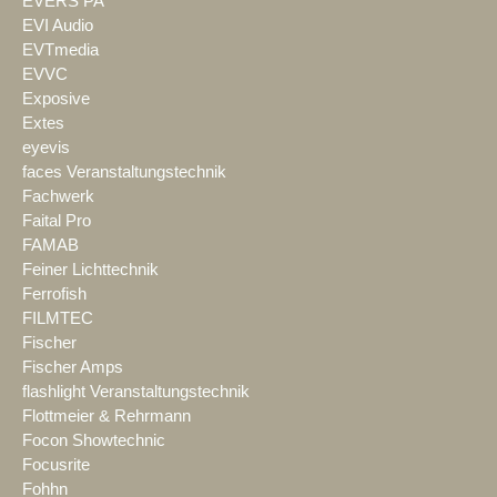
EVERS PA
EVI Audio
EVTmedia
EVVC
Exposive
Extes
eyevis
faces Veranstaltungstechnik
Fachwerk
Faital Pro
FAMAB
Feiner Lichttechnik
Ferrofish
FILMTEC
Fischer
Fischer Amps
flashlight Veranstaltungstechnik
Flottmeier & Rehrmann
Focon Showtechnic
Focusrite
Fohhn