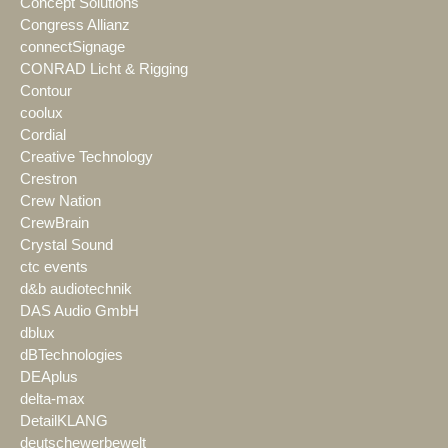
Concept Solutions
Congress Allianz
connectSignage
CONRAD Licht & Rigging
Contour
coolux
Cordial
Creative Technology
Crestron
Crew Nation
CrewBrain
Crystal Sound
ctc events
d&b audiotechnik
DAS Audio GmbH
dblux
dBTechnologies
DEAplus
delta-max
DetailKLANG
deutschewerbewelt