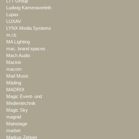
LTT Group
Ludwig Kameraverleih
Lupax
LUXAV
LYNX Media Systems
m.i.b
MA Lighting
mac. brand spaces
Mach Audio
Mackie
macom
Mad Music
Mäding
MADRIX
Magic Event- und
Medientechnik
Magic Sky
magnid
Mainstage
marbet
Markus Zehner