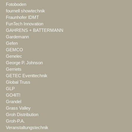
Fotoboden
fournell showtechnik
Fraunhofer IDMT
FunTech Innovation
GAHRENS + BATTERMANN
Gardemann
Gefen
GEMCO
Genelec
George P. Johnson
Gerriets
GETEC Eventtechnik
Global Truss
GLP
GO4IT!
Grandel
Grass Valley
Groh Distribution
Groh-P.A.
Veranstaltungstechnik