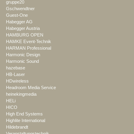
gruppe20
Gschwendtner
Guest-One
Habegger AG
Habegger Austria
HAMBURG OPEN
HAMKE Event-Technik
HARMAN Professional
Harmonic Design
Harmonic Sound
hazebase
HB-Laser
HDwireless
Headroom Media Service
heinekingmedia
HELi
HICO
High End Systems
Highlite International
Hildebrandt
Veranstaltungstechnik