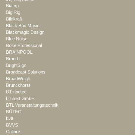
Biamp
Big Rig
Bildkraft
Black Box Music
Blackmagic Design
Blue Noise
Bose Professional
BRAINPOOL
Brand-L
BrightSign
Broadcast Solutions
BroadWeigh
Brunckhorst
BT.innotec
btl next GmbH
BTL Veranstaltungstechnik
BÜTEC
bvft
BVVS
Calibre