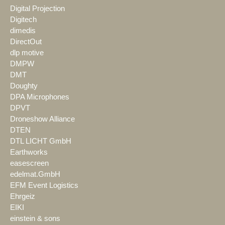
Digital Projection
Digitech
dimedis
DirectOut
dlp motive
DMPW
DMT
Doughty
DPA Microphones
DPVT
Droneshow Alliance
DTEN
DTL LICHT GmbH
Earthworks
easescreen
edelmat.GmbH
EFM Event Logistics
Ehrgeiz
EIKI
einstein & sons