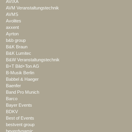
AVIXA
AVM Veranstaltungstechnik
AVMS
Avolites
axxent
Ayrton
b&b group
B&K Braun
B&K Lumitec
B&W Veranstaltungstechnik
B+T Bild+Ton AG
B-Musik Berlin
Babbel & Haeger
Baenfer
Band Pro Munich
Barco
Bayer Events
BDKV
Best of Events
bestvent group
beyerdynamic