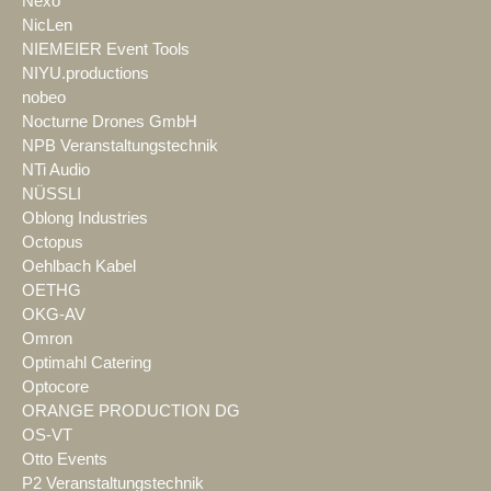
Nexo
NicLen
NIEMEIER Event Tools
NIYU.productions
nobeo
Nocturne Drones GmbH
NPB Veranstaltungstechnik
NTi Audio
NÜSSLI
Oblong Industries
Octopus
Oehlbach Kabel
OETHG
OKG-AV
Omron
Optimahl Catering
Optocore
ORANGE PRODUCTION DG
OS-VT
Otto Events
P2 Veranstaltungstechnik